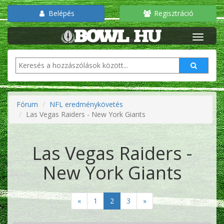
Belépés
Regisztráció
Fórum
NFL eredménykövetés
Las Vegas Raiders - New York Giants
Las Vegas Raiders -
New York Giants
«
1
2
3
»