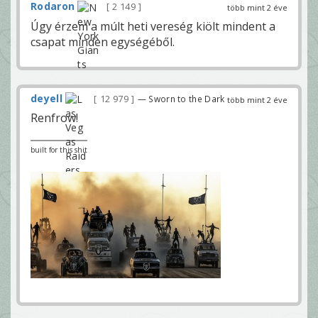
Rodaron
2 149
több mint 2 éve
Úgy érzem a múlt heti vereség kiölt mindent a
csapat minden egységéből.
deyell
12 979
— Sworn to the Dark
több mint 2 éve
Renfrow!
built for this shit