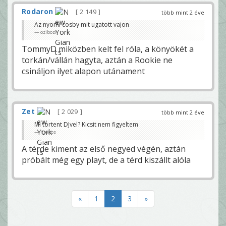
Rodaron
2 149
több mint 2 éve
Az nyomi cosby mit ugatott vajon
ozibozi
TommyD miközben kelt fel róla, a könyökét a
torkán/vállán hagyta, aztán a Rookie ne
csináljon ilyet alapon utánament
Zet
2 029
több mint 2 éve
Mi tortent DJvel? Kicsit nem figyeltem
Kronos
A térde kiment az első negyed végén, aztán
próbált még egy playt, de a térd kiszállt alóla
«
1
2
3
»