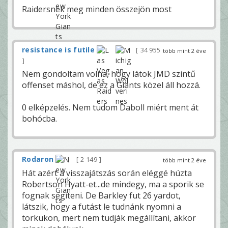
Raidersnek meg minden összejön most
resistance is futile
34 955
több mint 2 éve
Nem gondoltam volna, hogy látok JMD szintű
offenset máshol, de ez a Giants közel áll hozzá.
0 elképzelés. Nem tudom Daboll miért ment át
bohócba.
Rodaron
2 149
több mint 2 éve
Hát azért a visszajátszás során eléggé húzta
Robertson Hyatt-et...de mindegy, ma a sporik se
fognak segíteni. De Barkley fut 26 yardot,
látszik, hogy a futást le tudnánk nyomni a
torkukon, mert nem tudják megállítani, akkor