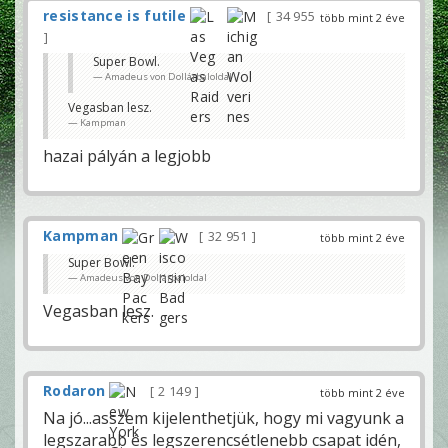
resistance is futile
34 955
több mint 2 éve
Super Bowl.
Amadeus von Dollárbaloldal
Vegasban lesz.
Kampman
hazai pályán a legjobb
Kampman
32 951
több mint 2 éve
Super Bowl.
Amadeus von Dollárbaloldal
Vegasban lesz.
Rodaron
2 149
több mint 2 éve
Na jó...asszem kijelenthetjük, hogy mi vagyunk a
legszarabb és legszerencsétlenebb csapat idén,