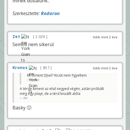
minek dobálunk..
Szerkesztette:
Rodaron
Zet
2 029
több mint 2 éve
Semmi nem sikerül
Kronos
857
több mint 2 éve
Mi tortent DJvel? Kicsit nem figyeltem
Kronos
A térde kiment az első negyed végén, aztán próbált
még egy playt, de a térd kiszállt alóla
Zet
Basky 🙁