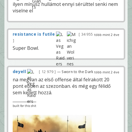
ilyen mínusz hullámot ennyi sérülttel senki nem
viselne el
resistance is futile
34 955
több mint 2 éve
Super Bowl.
deyell
12 979
— Sworn to the Dark
több mint 2 éve
na megvan az első offense által felrakott 20
pont ebben az szezonban. és még egy félidő
sem kellett hozzá.
built for this shit