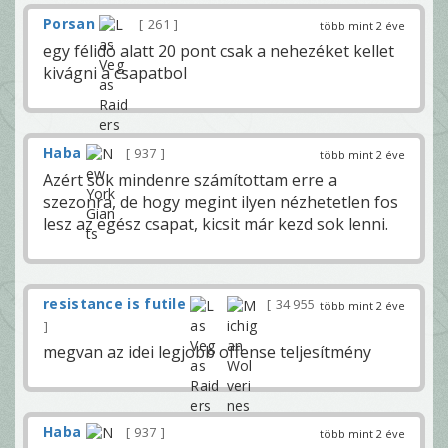
Porsan
261
több mint 2 éve
egy félidö alatt 20 pont csak a nehezéket kellet
kivágni a csapatbol
Haba
937
több mint 2 éve
Azért sok mindenre számítottam erre a
szezonra, de hogy megint ilyen nézhetetlen fos
lesz az egész csapat, kicsit már kezd sok lenni.
resistance is futile
34 955
több mint 2 éve
megvan az idei legjobb offense teljesítmény
Haba
937
több mint 2 éve