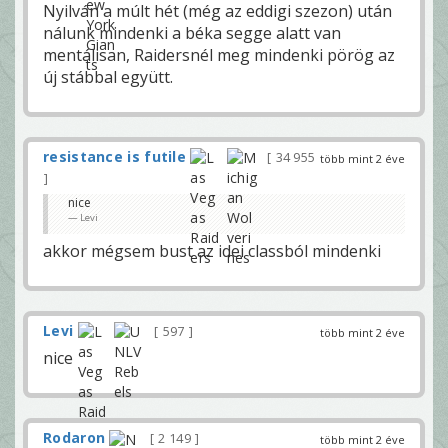
Nyilván a múlt hét (még az eddigi szezon) után
nálunk mindenki a béka segge alatt van
mentálisan, Raidersnél meg mindenki pörög az
új stábbal együtt.
resistance is futile
34 955
több mint 2 éve
nice
Levi
akkor mégsem bust az idei classból mindenki
Levi
597
több mint 2 éve
nice
Rodaron
2 149
több mint 2 éve