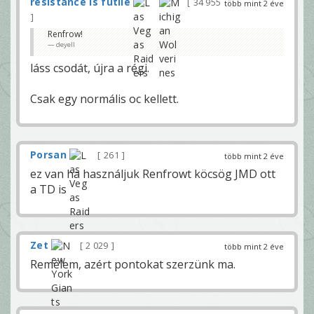
resistance is futile
34 955
több mint 2 éve
Renfrow!
deyell
láss csodát, újra a régi.
Csak egy normális oc kellett.
Porsan
261
több mint 2 éve
ez van ha használjuk Renfrowt köcsög JMD ott
a TD is
Zet
2 029
több mint 2 éve
Remélem, azért pontokat szerzünk ma.