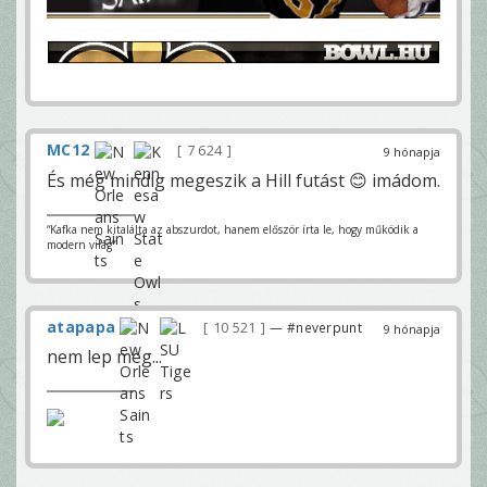
MC12
7 624
9 hónapja
És még mindig megeszik a Hill futást 😊 imádom.
“Kafka nem kitalálta az abszurdot, hanem először írta le, hogy működik a
modern világ”
atapapa
10 521
— #neverpunt
9 hónapja
nem lep meg...