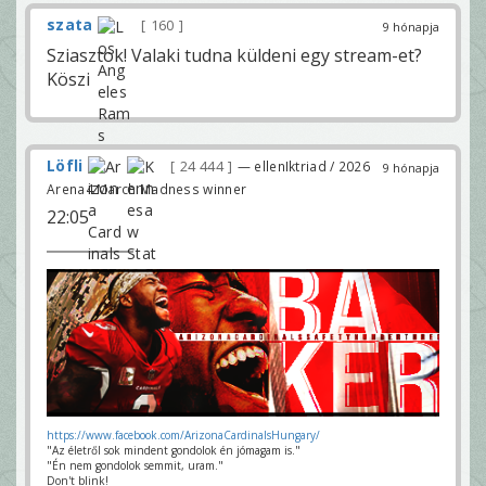
szata
160
9 hónapja
Sziasztok! Valaki tudna küldeni egy stream-et?
Köszi
Löfli
24 444
— ellenIktriad / 2026
9 hónapja
Arena4 March Madness winner
22:05
https://www.facebook.com/ArizonaCardinalsHungary/
"Az életről sok mindent gondolok én jómagam is."
"Én nem gondolok semmit, uram."
Don't blink!