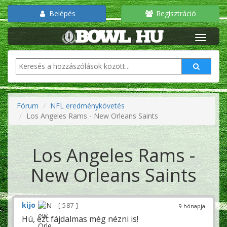
Belépés
Regisztráció
Fórum
NFL eredménykövetés
Los Angeles Rams - New Orleans Saints
Los Angeles Rams -
New Orleans Saints
kijo
587
9 hónapja
Hú, ezt fájdalmas még nézni is!