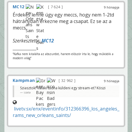
MC12
7 624
9 hónapja
Érdekes lenne úgy egy meccs, hogy nem 1-2td
hátrányban érkezne meg a csapat. Ez se az a
meccs.
Szerkesztette:
MC12
“Kafka nem kitalálta az abszurdot, hanem először írta le, hogy működik a
modern világ”
Kampman
32 962
9 hónapja
Sziasztok! Valaki tudna küldeni egy stream-et? Köszi
szata
livetv.sx/enx/eventinfo/312366396_los_angeles_
rams_new_orleans_saints/