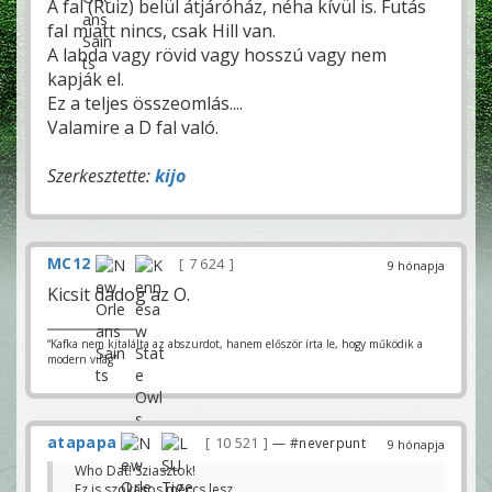
A fal (Ruiz) belül átjáróház, néha kívül is. Futás
fal miatt nincs, csak Hill van.
A labda vagy rövid vagy hosszú vagy nem
kapják el.
Ez a teljes összeomlás....
Valamire a D fal való.
Szerkesztette:
kijo
MC12
7 624
9 hónapja
Kicsit dadog az O.
“Kafka nem kitalálta az abszurdot, hanem először írta le, hogy működik a
modern világ”
atapapa
10 521
— #neverpunt
9 hónapja
Who Dat! Sziasztok!
Ez is szokasos meccs lesz...