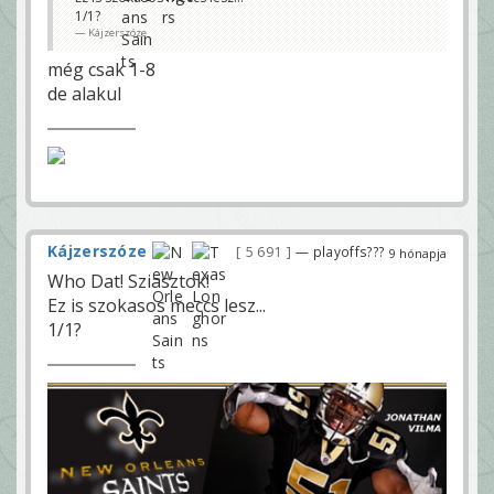
1/1?
Kájzerszóze
még csak 1-8
de alakul
Kájzerszóze
5 691
— playoffs???
9 hónapja
Who Dat! Sziasztok!
Ez is szokasos meccs lesz...
1/1?