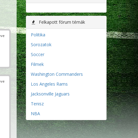
Felkapott fórum témák
Politika
éve
Sorozatok
Soccer
Filmek
Washington Commanders
éve
Los Angeles Rams
Jacksonville Jaguars
Tenisz
NBA