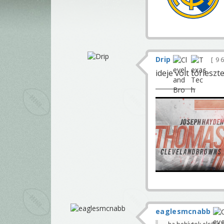
Drip
9 
ideje volt törlesz
eaglesmcnabb