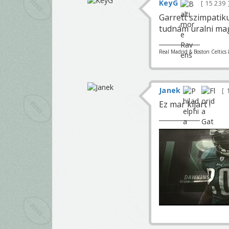
KeyG
15 239
Garrett szimpatiku
tudnám uralni mag
Real Madrid & Boston Celtics 
Janek
1
Ez mar kijart !