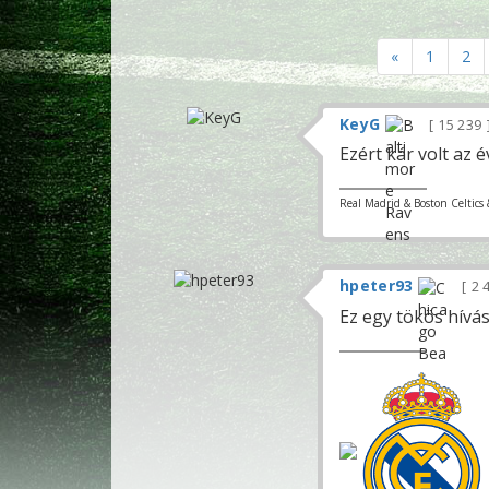
«
1
2
KeyG
15 239
Ezért kár volt az 
Real Madrid & Boston Celtics 
hpeter93
2 
Ez egy tökös hívás 