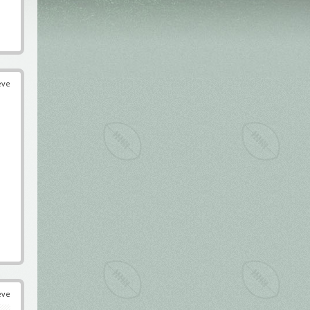
éve
éve