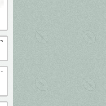
éve
éve