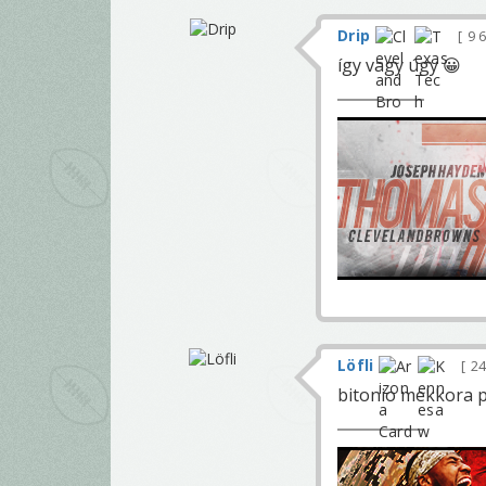
Drip
9 
így vagy úgy 😀
Löfli
24
bitonio mekkora p