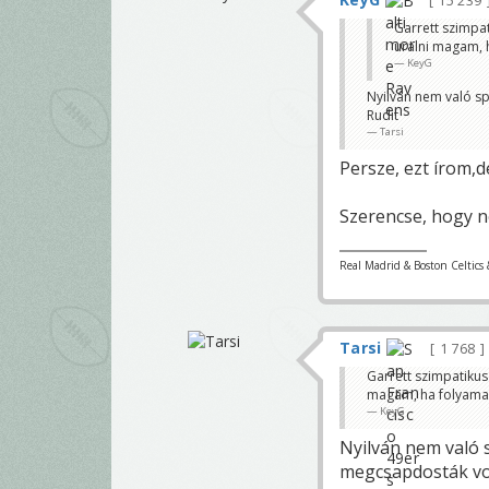
15 239
Garrett szimpat
uralni magam, h
KeyG
Nyilván nem való s
Rudit
Tarsi
Persze, ezt írom,d
Szerencse, hogy 
Real Madrid & Boston Celtics 
Tarsi
1 768
Garrett szimpatikus
magam, ha folyamat 
KeyG
Nyilván nem való 
megcsapdosták vo