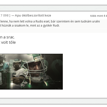
7 098
— Apu ökölbeszorított keze
több mint 4 
 lenne, ha nem lett volna a Rudis eset, bár szerintem én sem tudnám uralni
húznák a sisakom le, mint az a gyökér Rudi.
n a srac.
 volt tőle