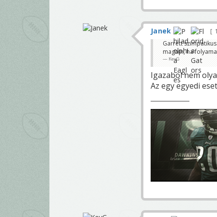
Janek
1
Garrett szimpatikus
magam, ha folyamat 
KeyG
Igazabol nem olya
Az egy egyedi eset