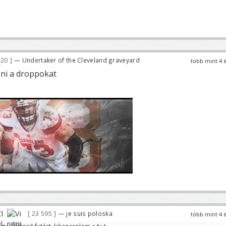
620
— Undertaker of the Cleveland graveyard
több mint 4 
teni a droppokat
23 595
— je suis poloska
több mint 4 