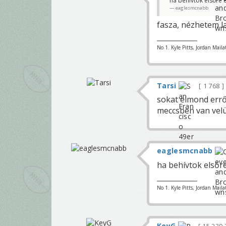
ha behívtok elsőre 
eaglesmcnabb
fasza, nézhetem l
No 1. Kyle Pitts, Jordan Maila
Tarsi
1 768
sokat elmond erről
meccsben van vel
eaglesmcnabb
ha behívtok elsőre
No 1. Kyle Pitts, Jordan Maila
KeyG