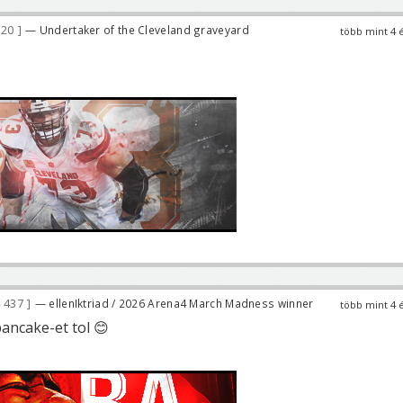
620
— Undertaker of the Cleveland graveyard
több mint 4 
 437
— ellenIktriad / 2026 Arena4 March Madness winner
több mint 4 
ancake-et tol 😊