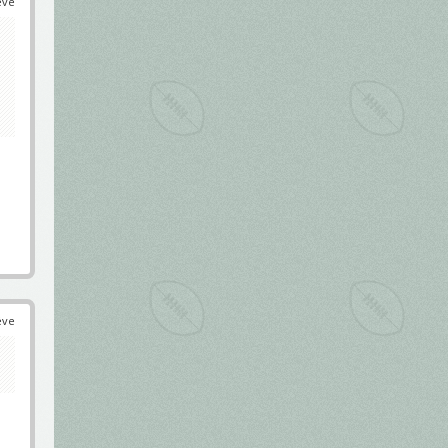
éve
éve