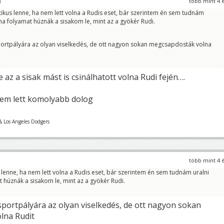
több mint 4 
ikus lenne, ha nem lett volna a Rudis eset, bár szerintem én sem tudnám
a folyamat húznák a sisakom le, mint az a gyökér Rudi.
portpályára az olyan viselkedés, de ott nagyon sokan megcsapdosták volna
e az a sisak mást is csinálhatott volna Rudi fején….
nem lett komolyabb dolog
& Los Angeles Dodgers
több mint 4 
 lenne, ha nem lett volna a Rudis eset, bár szerintem én sem tudnám uralni
húznák a sisakom le, mint az a gyökér Rudi.
sportpályára az olyan viselkedés, de ott nagyon sokan
lna Rudit