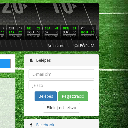
7
CHI
17
NE
28
SEA
41
DEN
33
PIT
6
NE
16
PHI
10
LAR
20
HOU
16
SF
6
BUF
30
HOU
30
LAC
3
SF
1:00
01/19 00:30
01/18 21:00
01/18 02:00
01/17 22:30
01/13 02:15
01/12 02:00
01/11 22:
Archívum
FÓRUM
Belépés
Regisztráció
Elfelejtett jelszó
Facebook