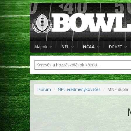
Alapok
NFL
NCAA
DRAFT
Fórum
NFL eredménykövetés
MNF dupla