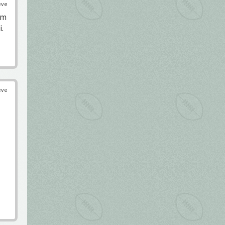
éve
em
.
éve