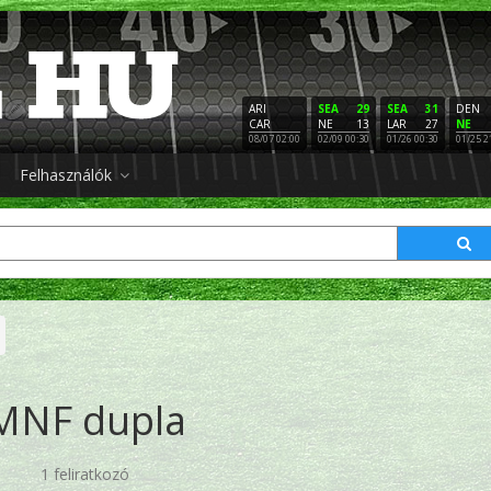
ARI
SEA
29
SEA
31
DEN
CAR
NE
13
LAR
27
NE
08/07 02:00
02/09 00:30
01/26 00:30
01/25 2
Felhasználók
MNF dupla
1 feliratkozó