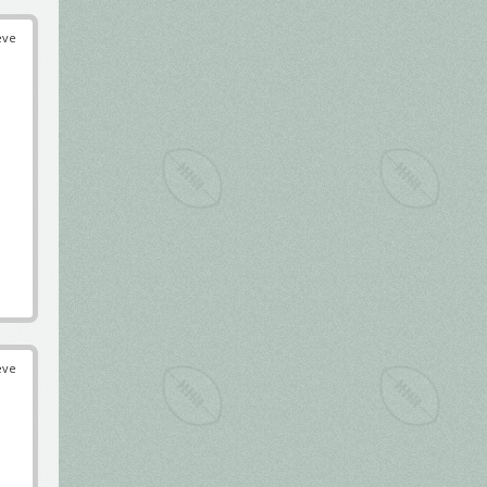
éve
éve