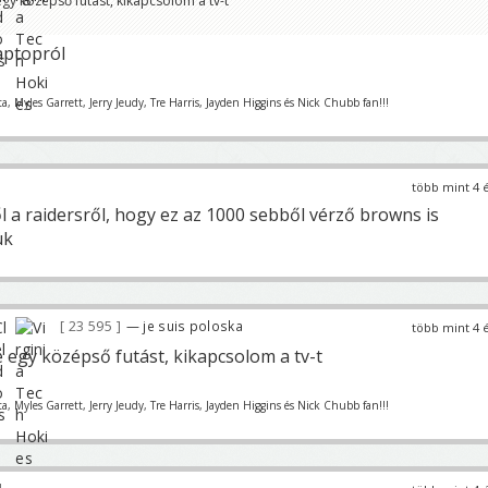
egy középső futást, kikapcsolom a tv-t
aptopról
ta, Myles Garrett, Jerry Jeudy, Tre Harris, Jayden Higgins és Nick Chubb fan!!!
több mint 4 
 a raidersről, hogy ez az 1000 sebből vérző browns is
ük
23 595
— je suis poloska
több mint 4 
 egy középső futást, kikapcsolom a tv-t
ta, Myles Garrett, Jerry Jeudy, Tre Harris, Jayden Higgins és Nick Chubb fan!!!