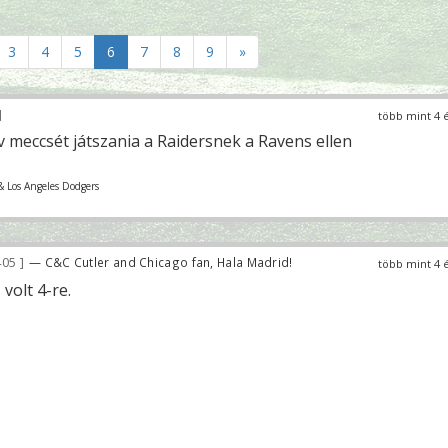
3
4
5
6
7
8
9
»
több mint 4 
év meccsét játszania a Raidersnek a Ravens ellen
& Los Angeles Dodgers
405
— C&C Cutler and Chicago fan, Hala Madrid!
több mint 4 
volt 4-re.