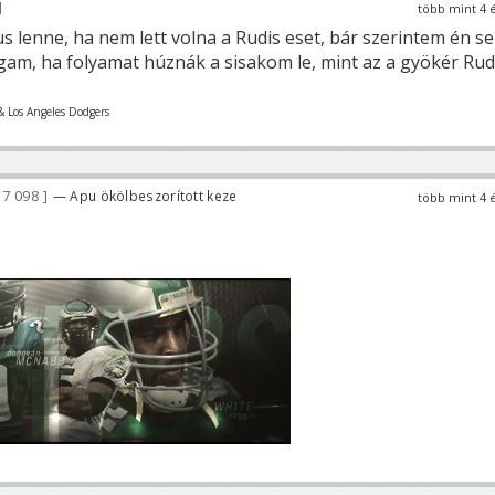
több mint 4 
s lenne, ha nem lett volna a Rudis eset, bár szerintem én s
am, ha folyamat húznák a sisakom le, mint az a gyökér Rudi
& Los Angeles Dodgers
7 098
— Apu ökölbeszorított keze
több mint 4 