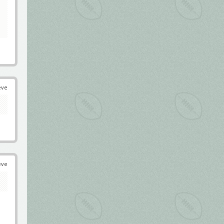
éve
éve