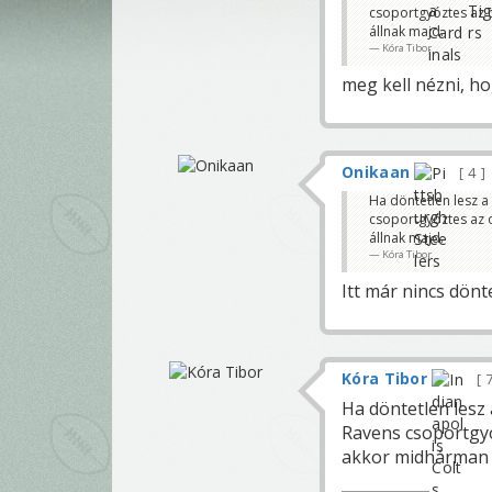
csoportgyóztes az o
állnak majd.
Kóra Tibor
meg kell nézni, ho
Onikaan
4
Ha döntetlen lesz a 
csoportgyóztes az o
állnak majd.
Kóra Tibor
Itt már nincs dönt
Kóra Tibor
Ha döntetlen lesz 
Ravens csoportgyóz
akkor midhárman 9