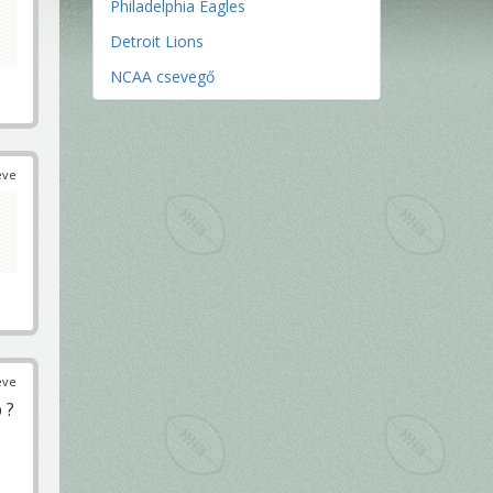
Philadelphia Eagles
Detroit Lions
NCAA csevegő
éve
éve
 ?