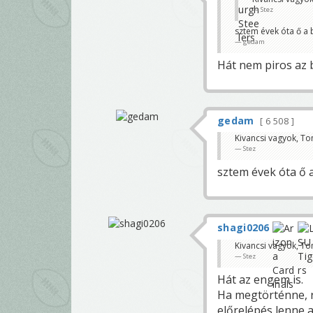
Stez
sztem évek óta ő a 
gedam
Hát nem piros az 
gedam
6 508
Kivancsi vagyok, To
Stez
sztem évek óta ő 
shagi0206
Kivancsi vagyok, To
Stez
Hát az engem is.
Ha megtörténne, 
előrelépés lenne 