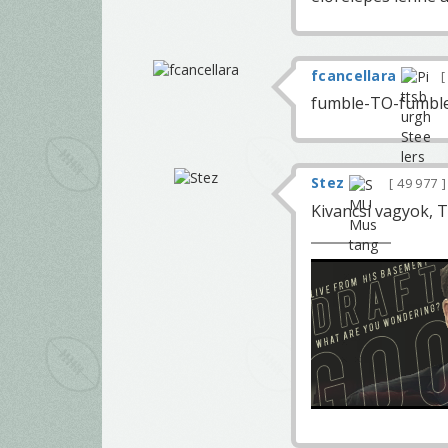
fcancellara
fumble-TO-fumble. 
Stez
49 977
Kivancsi vagyok, 