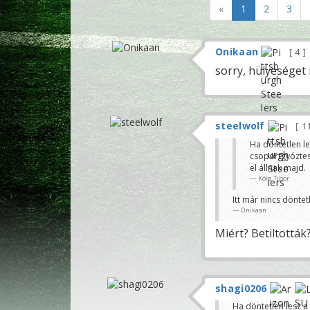
«
1
2
3
Onikaan
4
sorry, hülyeséget 
steelwolf
1
Ha döntetlen le
csoportgyóztes 
el állnak majd.
Kóra Tibor
Itt már nincs döntet
Onikaan
Miért? Betiltották
shagi0206
Ha döntetlen lesz a 