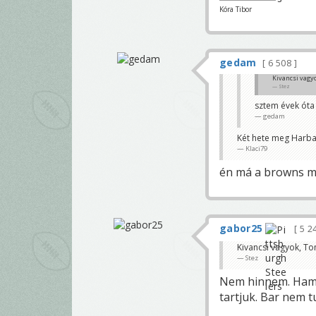
Kóra Tibor
gedam
6 508
Kivancsi vagy
Stez
sztem évek óta 
gedam
Két hete meg Harbau
Klaci79
én má a browns m
gabor25
5 2
Kivancsi vagyok, To
Stez
Nem hinnem. Hamar
tartjuk. Bar nem t