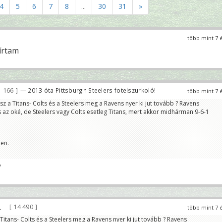
4
5
6
7
8
...
30
31
»
több mint 7 
írtam
1 166
— 2013 óta Pittsburgh Steelers fotelszurkoló!
több mint 7 
sz a Titans- Colts és a Steelers meg a Ravens nyer ki jut tovább ? Ravens
az oké, de Steelers vagy Colts esetleg Titans, mert akkor midhárman 9-6-1
len.
?
14 490
több mint 7 
Titans- Colts és a Steelers meg a Ravens nyer ki jut tovább ? Ravens