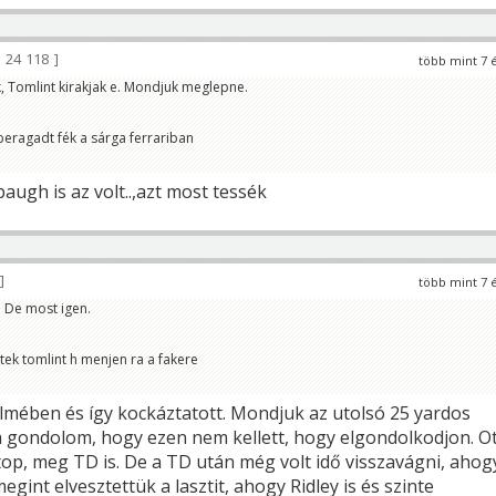
24 118
több mint 7 
, Tomlint kirakjak e. Mondjuk meglepne.
beragadt fék a sárga ferrariban
ugh is az volt..,azt most tessék
több mint 7 
. De most igen.
ttek tomlint h menjen ra a fakere
lmében és így kockáztatott. Mondjuk az utolsó 25 yardos
 gondolom, hogy ezen nem kellett, hogy elgondolkodjon. O
stop, meg TD is. De a TD után még volt idő visszavágni, ahog
egint elvesztettük a lasztit, ahogy Ridley is és szinte