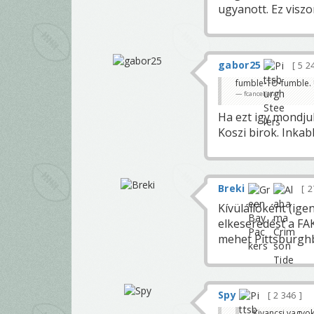
ugyanott. Ez visz
gabor25
5 2
fumble-TO-fumble. U
fcancellara
Ha ezt igy mondjuk
Koszi birok. Inkab
Breki
2
Kívülállóként (ige
elkeseredést a FA
mehet Pittsburgh
Spy
2 346
Kivancsi vagyok