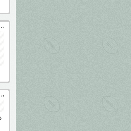
éve
éve
g