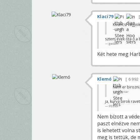
Klaci79
Kivancsi vagyok
Stez
sztem évek óta ő a 
gedam
Két hete meg Harba
Klemó
6 992
Nem er birozni
gabistar
ja, kurva birok rave
PEEtör
Nem bízott a véde
paszt elnézve nem
is lehetett volna 
meg is tettük, de m