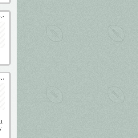
éve
éve
tt
y