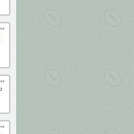
éve
éve
az
éve