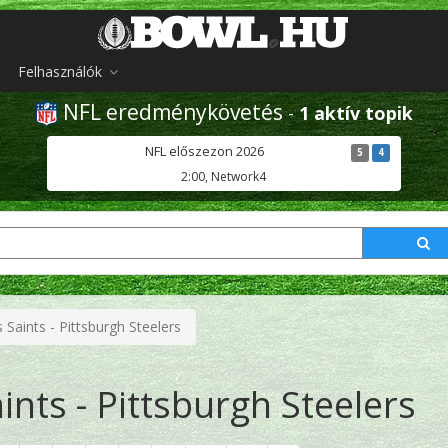
Felhasználók
NFL eredménykövetés
-
1 aktív topik
NFL előszezon 2026
5
4
2:00, Network4
Saints - Pittsburgh Steelers
nts - Pittsburgh Steelers