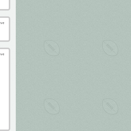
éve
éve