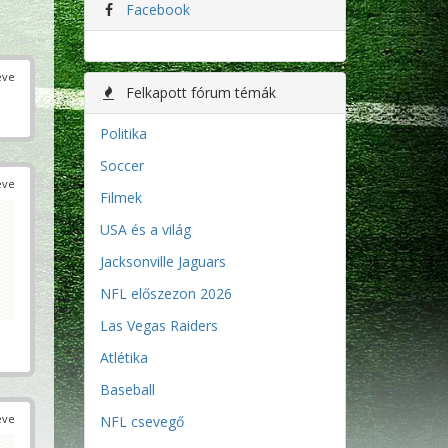
Facebook
éve
Felkapott fórum témák
Politika
Soccer
éve
Filmek
USA és a világ
Jacksonville Jaguars
NFL előszezon 2026
Las Vegas Raiders
Atlétika
Baseball
éve
NFL csevegő