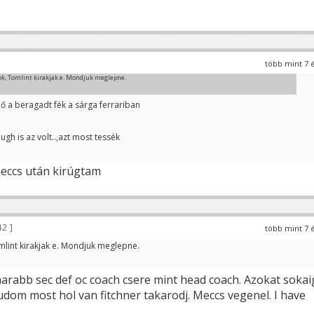
több mint 7 
ok, Tomlint kirakjak e. Mondjuk meglepne.
ő a beragadt fék a sárga ferrariban
gh is az volt..,azt most tessék
eccs után kirúgtam
42
több mint 7 
mlint kirakjak e. Mondjuk meglepne.
abb sec def oc coach csere mint head coach. Azokat sokai
udom most hol van fitchner takarodj. Meccs vegenel. I have