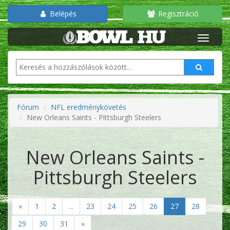
Belépés
Regisztráció
Fórum
NFL eredménykövetés
New Orleans Saints - Pittsburgh Steelers
New Orleans Saints -
Pittsburgh Steelers
«
1
2
...
23
24
25
26
27
28
29
30
31
»