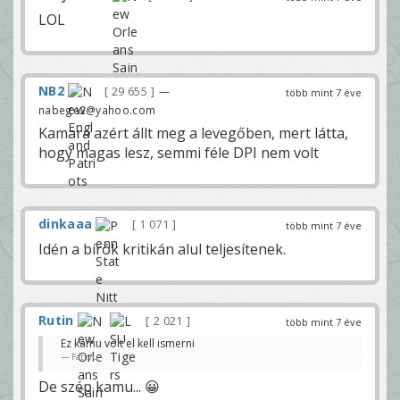
LOL
NB2
29 655
—
több mint 7 éve
nabege2@yahoo.com
Kamara azért állt meg a levegőben, mert látta,
hogy magas lesz, semmi féle DPI nem volt
dinkaaa
1 071
több mint 7 éve
Idén a bírók kritikán alul teljesítenek.
Rutin
2 021
több mint 7 éve
Ez kamu volt el kell ismerni
Fattyu
De szép kamu... 😀