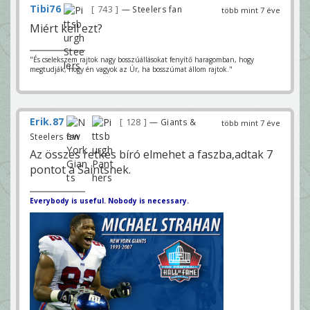
Tibi76
743
— Steelers fan
több mint 7 éve
Miért kell ezt?
"És cselekszem rajtok nagy bosszúállásokat fenyítő haragomban, hogy
megtudják, hogy én vagyok az Úr, ha bosszúmat állom rajtok."
Erik.87
128
— Giants &
több mint 7 éve
Steelers fan
Az összes retkes bíró elmehet a faszba,adtak 7
pontot a Saintsnek.
Everybody is useful. Nobody is necessary.