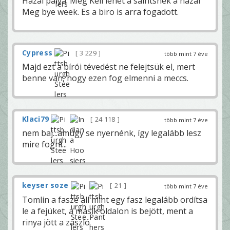
Hazai palya. Meg Kell lehet a saintsnek a hazai
Meg bye week. Es a biro is arra fogadott.
Cypress
3 229
több mint 7 éve
Majd ezt a bírói tévedést ne felejtsük el, mert
benne van, hogy ezen fog elmenni a meccs.
Klaci79
24 118
több mint 7 éve
nem baj...amúgy se nyernénk, így legalább lesz
mire fogni...
keyser soze
21
több mint 7 éve
Tomlin a faszé áll mint egy fasz legalább ordítsa
le a fejüket, a másik oldalon is bejött, ment a
rinya jött a zászló