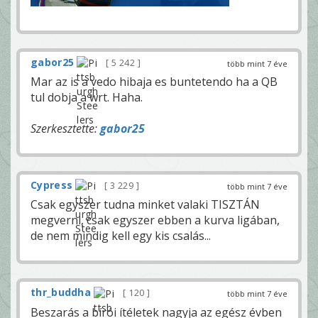
gabor25
5 242
több mint 7 éve
Mar az is a vedo hibaja es buntetendo ha a QB
tul dobja a wrt. Haha.
Szerkesztette:
gabor25
Cypress
3 229
több mint 7 éve
Csak egyszer tudna minket valaki TISZTÁN
megverni, csak egyszer ebben a kurva ligában,
de nem mindig kell egy kis csalás...
thr_buddha
120
több mint 7 éve
Beszarás a bírói ítéletek nagyja az egész évben