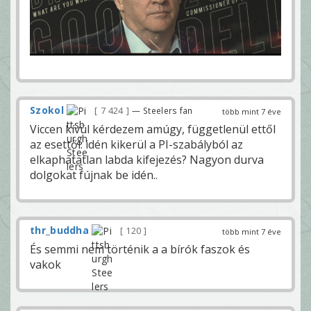
Szokol
7 424
— Steelers fan
több mint 7 éve
Viccen kívül kérdezem amúgy, függetlenül ettől
az esettől: idén kikerül a PI-szabályból az
elkaphatatlan labda kifejezés? Nagyon durva
dolgokat fújnak be idén..
thr_buddha
120
több mint 7 éve
És semmi nem történik a a bírók faszok és
vakok