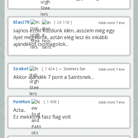
Klaci79
24 118
több mint 7 éve
sajnos ezzel küzdünk idén...asszem még egy
ilyet megvárok, aztán elég lesz és inkább
ajándékot csomagolok...
Szokol
7 424
— Steelers fan
több mint 7 éve
Akkor ajándék 7 pont a Saintsnek...
FunHun
1 908
több mint 7 éve
Azta...
Ez mekkora fasz flag volt