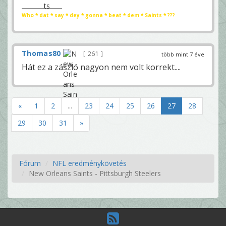
Who * dat * say * dey * gonna * beat * dem * Saints * ???
Thomas80
261
több mint 7 éve
Hát ez a zászló nagyon nem volt korrekt....
«
1
2
...
23
24
25
26
27
28
29
30
31
»
Fórum
NFL eredménykövetés
New Orleans Saints - Pittsburgh Steelers