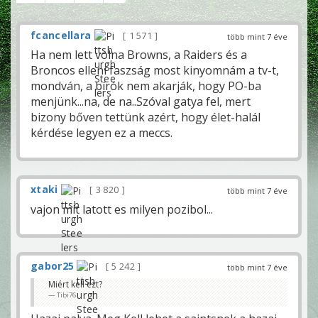
fcancellara
1 571
több mint 7 éve
Ha nem lett volna Browns, a Raiders és a
Broncos elleni faszság most kinyomnám a tv-t,
mondván, a bírók nem akarják, hogy PO-ba
menjünk...na, de na..Szóval gatya fel, mert
bizony bőven tettünk azért, hogy élet-halál
kérdése legyen ez a meccs.
xtaki
3 820
több mint 7 éve
vajon mit latott es milyen pozibol...
gabor25
5 242
több mint 7 éve
Miért kell ezt?
Tibi76