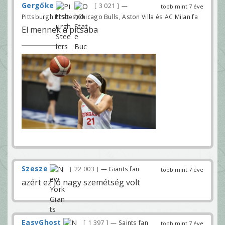
Gergőke
3 021
—
több mint 7 éve
Pittsburgh Pirates,Chicago Bulls, Aston Villa és AC Milan fa
El mennek a picsába
Szesze
22 003
— Giants fan
több mint 7 éve
azért ez jó nagy szemétség volt
EasyGhost
1 397
— Saints fan
több mint 7 éve