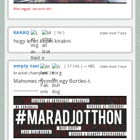
Állat vagyok, ami enni kér...
KAKAQ
94
több mint 7 éve
hogy lehet képet kirakni
empty taxi
37 366
— NFL
több mint 7 éve
bracket champion '26
Mahomes nyomott egy Bortles-t.