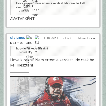
Hova kirakni? Nem ertem a kerdest. Ide csak be kell
illeszteni.
ulpianus
AVATARKÉNT
ulpianus
18 009
— Circus
több mint 7 éve
Maximus
hogy lehet képet kirakni
KAKAQ
Hova kirakni? Nem ertem a kerdest. Ide csak be
kell illeszteni.