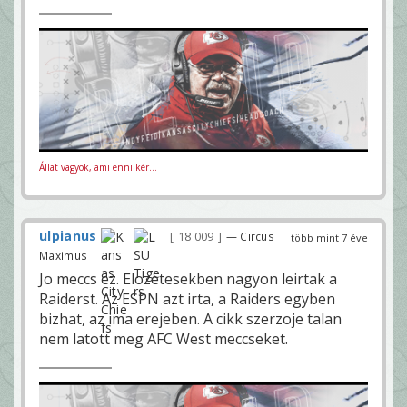
Állat vagyok, ami enni kér...
ulpianus
18 009
— Circus
több mint 7 éve
Maximus
Jo meccs ez. Elozetesekben nagyon leirtak a
Raiderst. Az ESPN azt irta, a Raiders egyben
bizhat, az ima erejeben. A cikk szerzoje talan
nem latott meg AFC West meccseket.