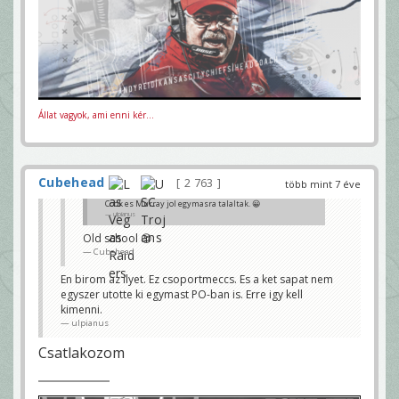
Állat vagyok, ami enni kér...
Cubehead
2 763
több mint 7 éve
Cook es Murray jol egymasra talaltak. 😀
ulpianus
Old school 😉
Cubehead
En birom az ilyet. Ez csoportmeccs. Es a ket sapat nem
egyszer utotte ki egymast PO-ban is. Erre igy kell
kimenni.
ulpianus
Csatlakozom