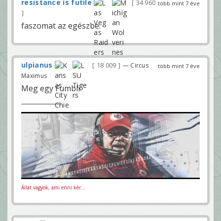
resistance is futile
34 960
több mint 7 éve
faszomat az egészbe.
ulpianus
18 009
— Circus
több mint 7 éve
Maximus
Meg egy Fumbli.
Állat vagyok, ami enni kér...