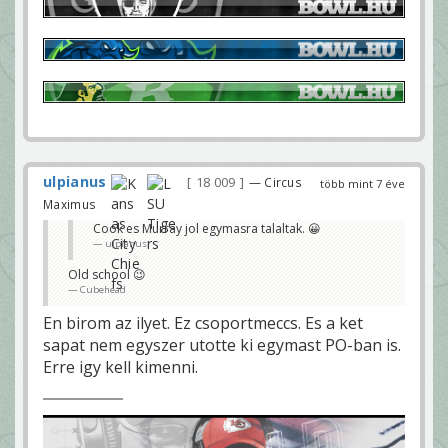
ulpianus
18 009
— Circus
több mint 7 éve
Maximus
Cook es Murray jol egymasra talaltak. 😀
ulpianus
Old school 😉
Cubehead
En birom az ilyet. Ez csoportmeccs. Es a ket
sapat nem egyszer utotte ki egymast PO-ban is.
Erre igy kell kimenni.