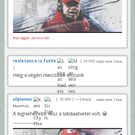
Állat vagyok, ami enni kér...
resistance is futile
34 960
több mint 7 éve
még a végén meccsben leszünk
ulpianus
18 009
— Circus
több mint 7 éve
Maximus
A legnehezebb resz a labdaatvetel volt. 😀