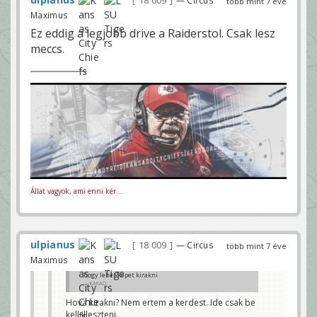
18 009
több mint 7 éve
Maximus
Ez eddig a legjobb drive a Raiderstol. Csak lesz
meccs.
Állat vagyok, ami enni kér...
ulpianus
18 009
— Circus
több mint 7 éve
Maximus
hogy lehet képet kirakni
KAKAQ
Hova kirakni? Nem ertem a kerdest. Ide csak be
kell illeszteni.