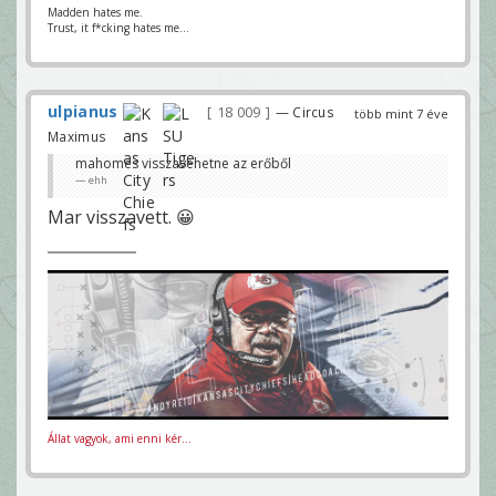
Madden hates me.
Trust, it f*cking hates me...
ulpianus
18 009
— Circus
több mint 7 éve
Maximus
mahomes visszavehetne az erőből
ehh
Mar visszavett. 😀
Állat vagyok, ami enni kér...