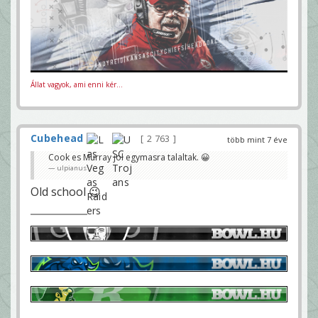
Állat vagyok, ami enni kér...
Cubehead
2 763
több mint 7 éve
Cook es Murray jol egymasra talaltak. 😀
ulpianus
Old school 😉