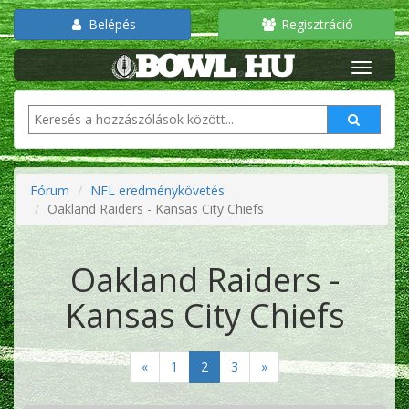
Belépés
Regisztráció
Fórum
NFL eredménykövetés
Oakland Raiders - Kansas City Chiefs
Oakland Raiders -
Kansas City Chiefs
«
1
2
3
»