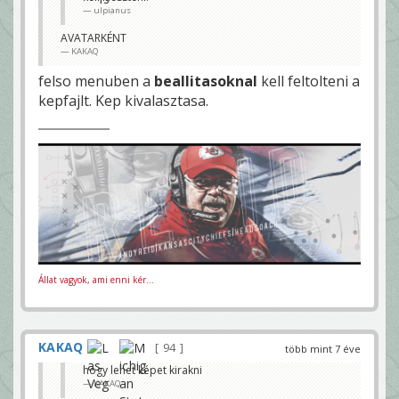
ulpianus
AVATARKÉNT
KAKAQ
felso menuben a
beallitasoknal
kell feltolteni a
kepfajlt. Kep kivalasztasa.
Állat vagyok, ami enni kér...
KAKAQ
94
több mint 7 éve
hogy lehet képet kirakni
KAKAQ