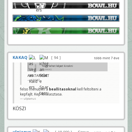
KAKAQ
94
több mint 7 éve
hogy lehet képet kirakni
KAKAQ
AVATARKÉNT
Hova kirakni? Nem ertem a kerdest. Ide csak be kell
KAKAQ
illeszteni.
ulpianus
felso menuben a
beallitasoknal
kell feltolteni a
kepfajlt. Kep kivalasztasa.
ulpianus
KÖSZI
ulpianus
— Circus