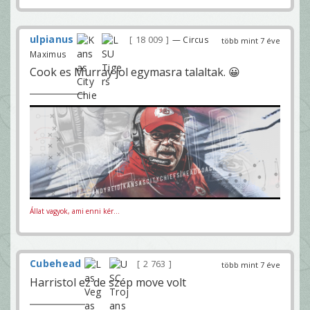
ulpianus
18 009
— Circus
több mint 7 éve
Maximus
Cook es Murray jol egymasra talaltak. 😀
Állat vagyok, ami enni kér...
Cubehead
2 763
több mint 7 éve
Harristol ez de szép move volt