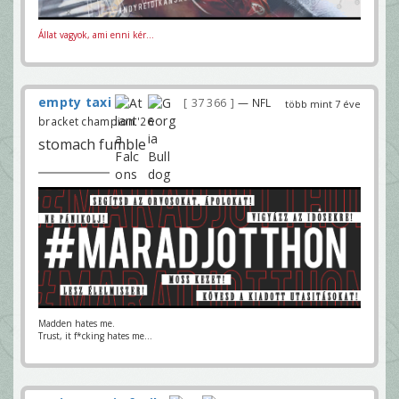
Állat vagyok, ami enni kér...
empty taxi
37 366
— NFL
több mint 7 éve
bracket champion '26
stomach fumble
Madden hates me.
Trust, it f*cking hates me...