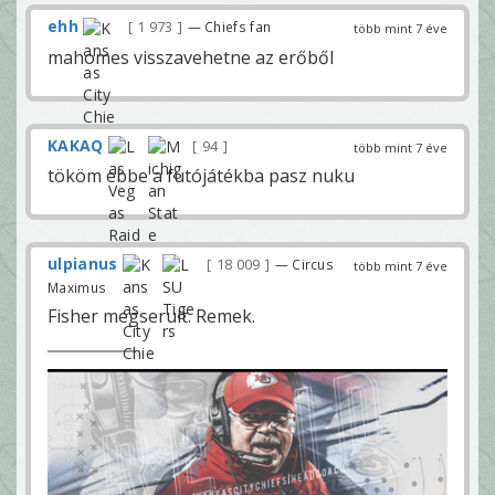
ehh
1 973
— Chiefs fan
több mint 7 éve
mahomes visszavehetne az erőből
KAKAQ
94
több mint 7 éve
tököm ebbe a futójátékba pasz nuku
ulpianus
18 009
— Circus
több mint 7 éve
Maximus
Fisher megserult. Remek.