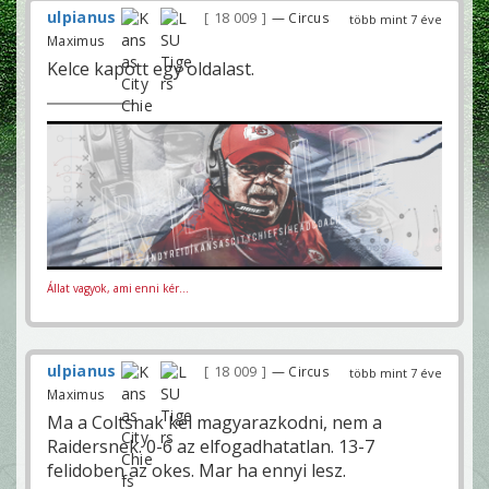
ulpianus
18 009
— Circus
több mint 7 éve
Maximus
Kelce kapott egy oldalast.
Állat vagyok, ami enni kér...
ulpianus
18 009
— Circus
több mint 7 éve
Maximus
Ma a Coltsnak kel magyarazkodni, nem a
Raidersnek. 0-6 az elfogadhatatlan. 13-7
felidoben az okes. Mar ha ennyi lesz.