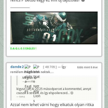
E-A-G-L-E-S EAGLES !
dande2
48 709
— Így
több mint 6 éve
remélem megfelelek nektek.....
Megvan 😃
marci88
légyszi várj ki 20-25 másodpercet a kommenttel, annyit
csúszik a stream, és így elspoilerezed... 😊
tomz
Azzal nem lehet várni hogy elkatuk olyan ritka