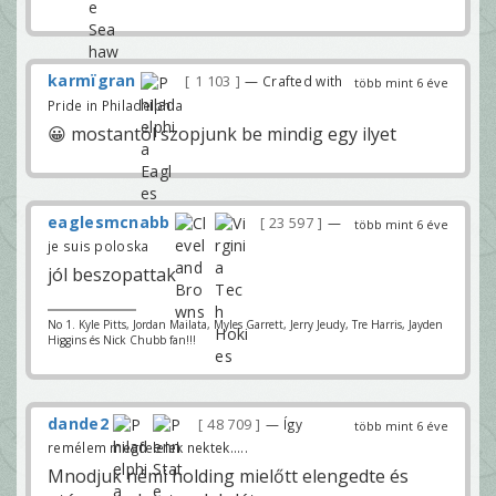
karmïgran
1 103
— Crafted with
több mint 6 éve
Pride in Philadelphia
😀 mostantól szopjunk be mindig egy ilyet
eaglesmcnabb
23 597
—
több mint 6 éve
je suis poloska
jól beszopattak
No 1. Kyle Pitts, Jordan Mailata, Myles Garrett, Jerry Jeudy, Tre Harris, Jayden
Higgins és Nick Chubb fan!!!
dande2
48 709
— Így
több mint 6 éve
remélem megfelelek nektek.....
Mnodjuk némi holding mielőtt elengedte és