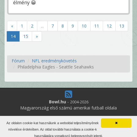
élmény 😀
«
1
2
...
7
8
9
10
11
12
13
14
15
»
Fórum
NFL eredménykövetés
Philadelphia Eagles - Seattle Seahawks
Bowl.hu
-
2004-2026
Magyarország első számú amerikai futball oldala
2
online felhasználó
Az oldalon cookie-kat használunk a weboldal teljesítményének
✖
Minden jog fenntartva. Írott anyagok újraközlése csak a szerző
növelése érdekében. Az oldal további használata a cookie-k
engedélyével.
használatára vonatkozó beleegyezését jelenti.