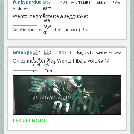
funkyparduc
1 484
— Erin Elite
több mint 6 éve
Andrews
Wentz megmentette a seggunket
Nem értek semmihez! - Church of tremendous job! 🙏
Greengo
9 332
— Eagles fan
több mint 6 éve
Ok ez most tényleg Wentz hibája volt. 😀 😀
E-A-G-L-E-S EAGLES !