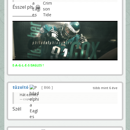
Ésszel pls. 😀
E-A-G-L-E-S EAGLES !
tûzoltó
866
több mint 6 éve
Hát ezmiez
csipkelli
Szél