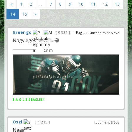
«
1
2
...
7
8
9
10
11
12
13
14
15
»
Greengo
9 332
— Eagles fan
több mint 6 éve
Nagy égés lesz........ 😀
E-A-G-L-E-S EAGLES !
Oszi
1 215
több mint 6 éve
Naaa