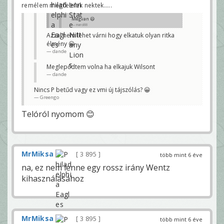
remélem megfelelek nektek.....
Megvan 😃
marci88
Azzal nem lehet várni hogy elkatuk olyan ritka
légyszi várj ki 20-25 másodpercet a kommenttel,
élmény 😀
annyit csúszik a stream, és így elspoilerezed... 😊
tomz
dande
Meglepődtem volna ha elkajuk Wilsont
dande
Nincs P betűd vagy ez vmi új tájszólás? 😀
Greengo
Telóról nyomom 😊
MrMiksa
3 895
több mint 6 éve
na, ez nem lenne egy rossz irány Wentz
kihasználásához
MrMiksa
3 895
több mint 6 éve