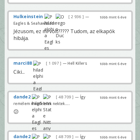
Hulkeinstein
2 936
—
több mint 6 éve
Eagles & Seahawks fan
Jézusom, ez mi volt????? Tudom, az elkapók
hibája.
marci88
1 097
— Hell Killers
több mint 6 éve
Ciki...
dande2
48 709
— Így
több mint 6 éve
remélem megfelelek nektek.....
😕
dande2
48 709
— Így
több mint 6 éve