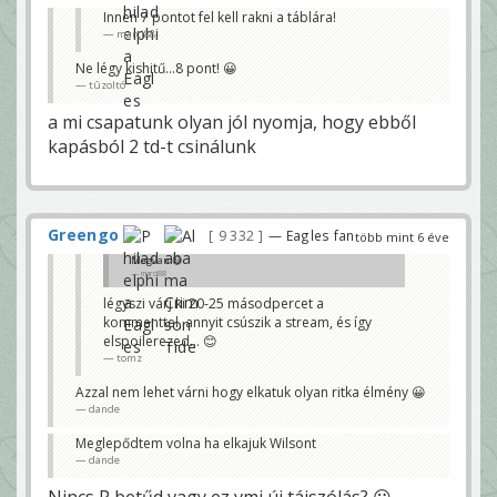
Innen 7 pontot fel kell rakni a táblára!
marci88
Ne légy kishitű...8 pont! 😀
tûzoltó
a mi csapatunk olyan jól nyomja, hogy ebből
kapásból 2 td-t csinálunk
Greengo
9 332
— Eagles fan
több mint 6 éve
Megvan 😃
marci88
légyszi várj ki 20-25 másodpercet a
kommenttel, annyit csúszik a stream, és így
elspoilerezed... 😊
tomz
Azzal nem lehet várni hogy elkatuk olyan ritka élmény 😀
dande
Meglepődtem volna ha elkajuk Wilsont
dande
Nincs P betűd vagy ez vmi új tájszólás? 😀