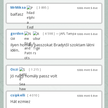
MrMiksa
3 895
több mint 6 éve
balfasz
gordon
4 598
— JAFL Tampa
több mint 6 éve
GM
ilyen homály passzokat Bradytől szoktam látni
idén..
Oszi
1 215
több mint 6 éve
Jó nagy homály passz volt
csipkelli
4 010
több mint 6 éve
Hát ezmiez