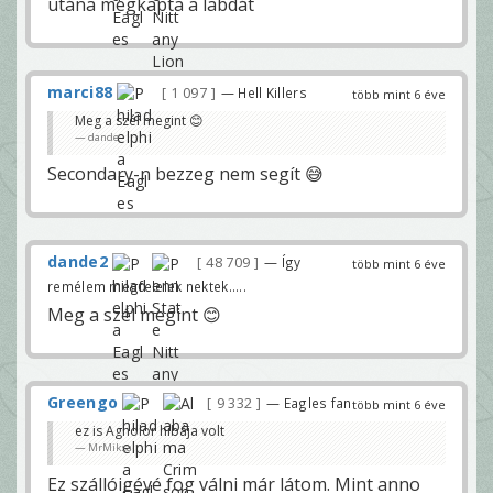
utána megkapta a labdát
marci88
1 097
— Hell Killers
több mint 6 éve
Meg a szél megint 😊
dande
Secondary-n bezzeg nem segít 😅
dande2
48 709
— Így
több mint 6 éve
remélem megfelelek nektek.....
Meg a szél megint 😊
Greengo
9 332
— Eagles fan
több mint 6 éve
ez is Agholor hibája volt
MrMiksa
Ez szállóigévé fog válni már látom. Mint anno