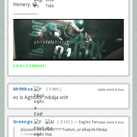
Henery. 😀
E-A-G-L-E-S EAGLES !
MrMiksa
3 895
több mint 6 éve
ez is Agholor hibája volt
Greengo
9 332
— Eagles fan
több mint 6 éve
Jézusom, ez mi volt????? Tudom, az elkapók hibája.
Hulkeinstein