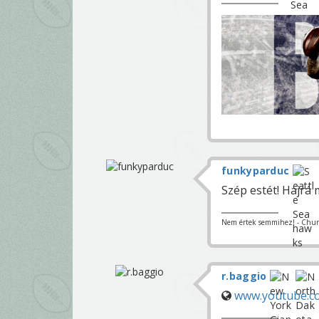
funkyparduc
Szép estét! Hajrá m
Nem értek semmihez! - Churc
r.baggio
www.youtube.c