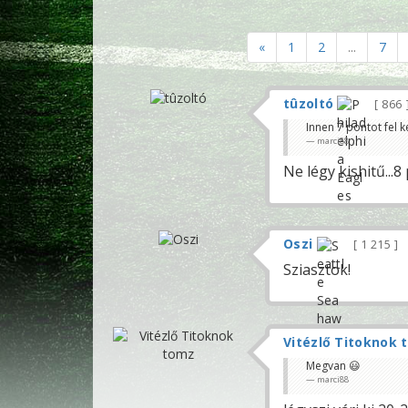
«
1
2
...
7
tûzoltó
866
Innen 7 pontot fel ke
marci88
Ne légy kishitű...8
Oszi
1 215
Sziasztok!
Vitézlő Titoknok 
Megvan 😃
marci88