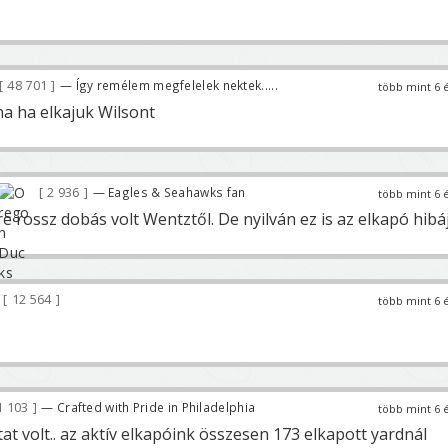
48 701
— Így remélem megfelelek nektek.....
több mint 6 
a ha elkajuk Wilsont
2 936
— Eagles & Seahawks fan
több mint 6 
 rossz dobás volt Wentztől. De nyilván ez is az elkapó hibáj
12 564
több mint 6 
1 103
— Crafted with Pride in Philadelphia
több mint 6 
at volt.. az aktív elkapóink összesen 173 elkapott yardnál