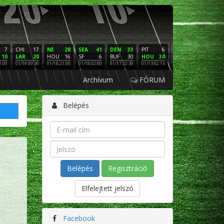
7
CHI
17
NE
28
SEA
41
DEN
33
PIT
6
NE
16
PHI
10
LAR
20
HOU
16
SF
6
BUF
30
HOU
30
LAC
3
SF
1:00
01/19 00:30
01/18 21:00
01/18 02:00
01/17 22:30
01/13 02:15
01/12 02:00
01/11 22:
Archívum
FÓRUM
Belépés
Regisztráció
Elfelejtett jelszó
Facebook