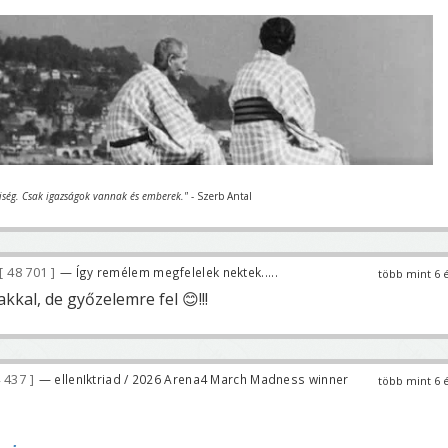
iség. Csak igazságok vannak és emberek."
- Szerb Antal
48 701
— Így remélem megfelelek nektek.....
több mint 6 
kal, de győzelemre fel 😊!!!
 437
— ellenIktriad / 2026 Arena4 March Madness winner
több mint 6 