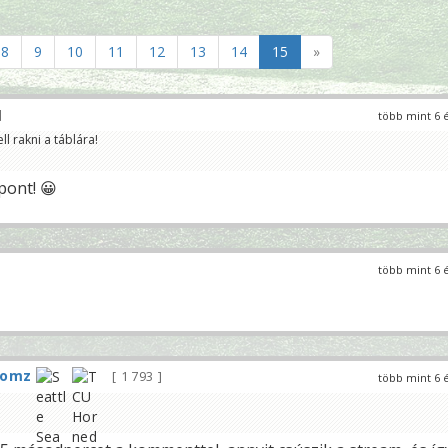
8
9
10
11
12
13
14
15
»
több mint 6 
ll rakni a táblára!
 pont! 😀
több mint 6 
tomz
1 793
több mint 6 