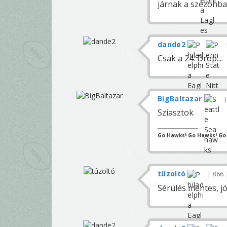
járnak a szezonba
dande2
Csak a 24. Drop....
BigBaltazar
Sziasztok
Go Hawks! Go Hawks! Go
tûzoltó
866
Sérülés mentes, jó