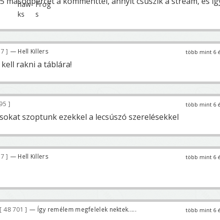
-25 másodpercet a kommenttel, annyit csúszik a stream, és íg
97
— Hell Killers
több mint 6 
kell rakni a táblára!
895
több mint 6 
 sokat szoptunk ezekkel a lecsúszó szerelésekkel
97
— Hell Killers
több mint 6 
48 701
— Így remélem megfelelek nektek.....
több mint 6 