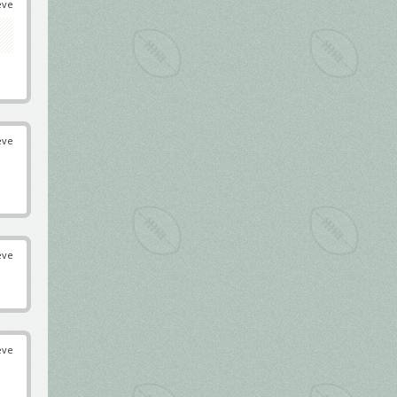
éve
éve
éve
éve