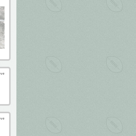
éve
éve