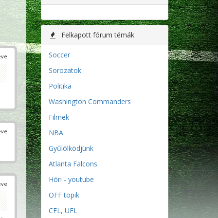
Felkapott fórum témák
Soccer
éve
Sorozatok
Politika
Washington Commanders
Filmek
éve
NBA
Gyűlölködjünk
Atlanta Falcons
Höri - youtube
éve
OFF topik
CFL, UFL