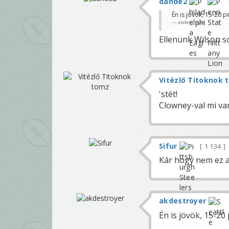
dande2
Én is jövök, 15-20 
akdestroyer
Ellenünk Wilson so
Vitézlő Titoknok 
'stét!
Clowney-val mi van
Sifur
1 134
Kár hogy nem ez a
akdestroyer
Én is jövök, 15-20