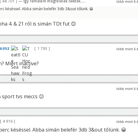
48 701
— Így remélem megfelelek nektek.....
több mint 6 
perc késéssel. Abba simán belefér 3db 3&out tőlünk. 😀
ha 4. & 21 ről is simán TDt fut 😊
tomz
1 793
több mint 6 
? Miért inactive?
több mint 6 
 sport tvs meccs 😕
4 916
több mint 6 
 perc késéssel. Abba simán belefér 3db 3&out tőlünk. 😀