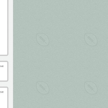
éve
éve