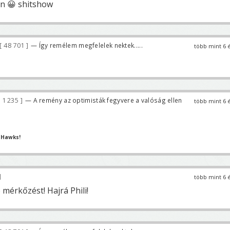
n 😀 shitshow
48 701
— Így remélem megfelelek nektek.....
több mint 6 
1 235
— A remény az optimisták fegyvere a valóság ellen
több mint 6 
 Hawks!
több mint 6 
 mérkőzést! Hajrá Phili!