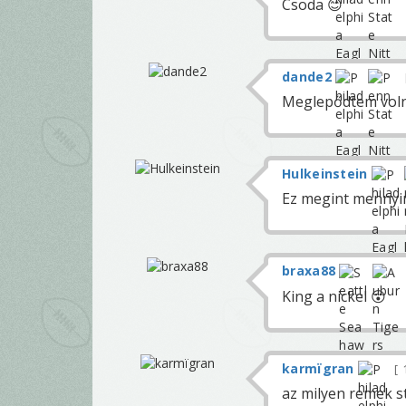
Csoda 😊
dande2
Meglepődtem voln
Hulkeinstein
Ez megint mennyire
braxa88
King a nickel 😮
karmïgran
az milyen remek st