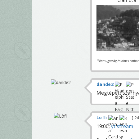
---
"Nincs igazság és nincs ember
dande2
Megtépett szárnyak
Löfli
24
19:00,
yt stream