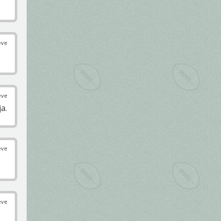
éve
éve
a.
éve
éve