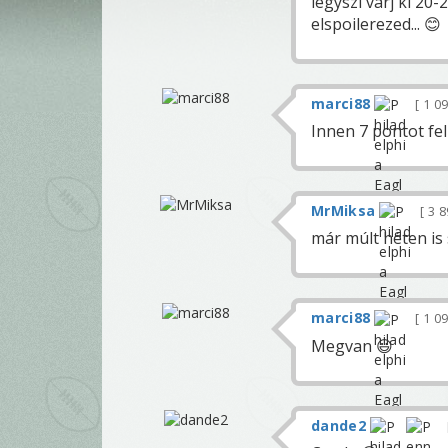
légyszi várj ki 20
elspoilerezed... 😊
marci88
1 0
Innen 7 pontot fel 
MrMiksa
3 
már múlt héten is
marci88
1 0
Megvan 😃
dande2