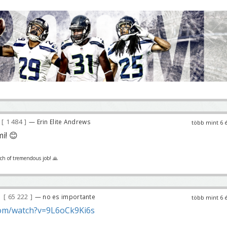
1 484
— Erin Elite Andrews
több mint 6 
i! 😊
h of tremendous job! 🙏
65 222
— no es importante
több mint 6 
om/watch?v=9L6oCk9Ki6s