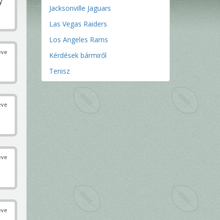
y
Jacksonville Jaguars
Las Vegas Raiders
Los Angeles Rams
éve
Kérdések bármiről
Tenisz
éve
éve
éve