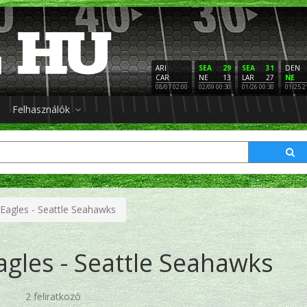
ARI
SEA
29
SEA
31
DEN
CAR
NE
13
LAR
27
NE
08/07 02:00
02/09 00:30
01/26 00:30
01/25 2
Felhasználók
 Eagles - Seattle Seahawks
agles - Seattle Seahawks
2 feliratkozó