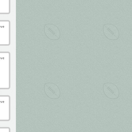
éve
éve
éve