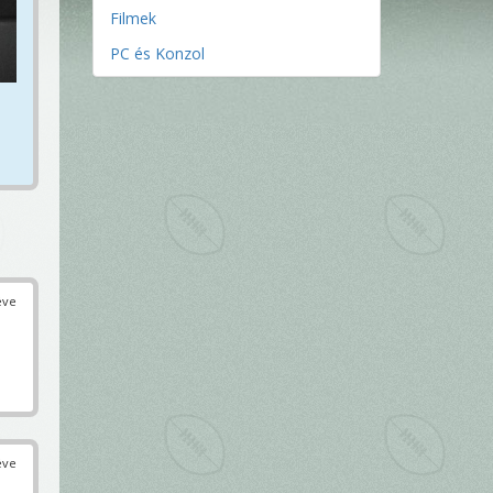
Filmek
PC és Konzol
éve
éve