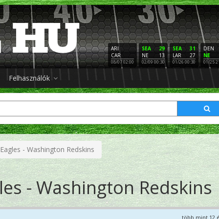
ARI
SEA
29
SEA
31
DEN
CAR
NE
13
LAR
27
NE
08/07 02:00
02/09 00:30
01/26 00:30
01/25 2
Felhasználók
 Eagles - Washington Redskins
les - Washington Redskins
több mint 12 