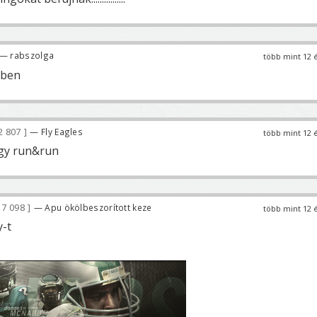
— rabszolga
több mint 12 
kben
2 807
— Fly Eagles
több mint 12 
így run&run
7 098
— Apu ökölbeszorított keze
több mint 12 
-t