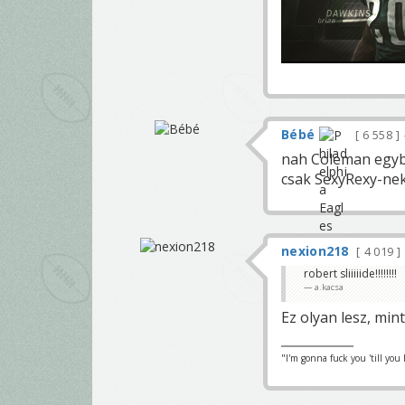
Bébé
6 558
nah Coleman egyből
csak SexyRexy-nek
nexion218
4 019
robert sliiiiide!!!!!!!!
a.kacsa
Ez olyan lesz, min
"I'm gonna fuck you 'till you 