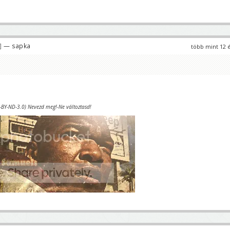
— sapka
több mint 12 
C-BY-ND-3.0) Nevezd meg!-Ne változtasd!