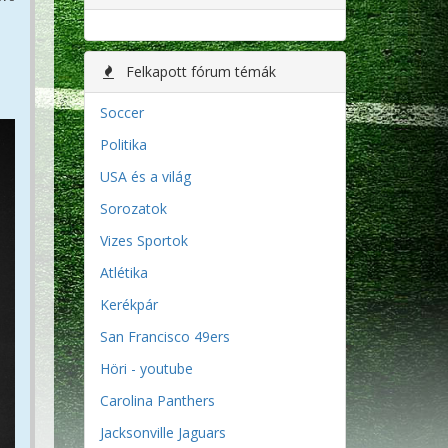
Felkapott fórum témák
Soccer
Politika
USA és a világ
Sorozatok
Vizes Sportok
Atlétika
Kerékpár
San Francisco 49ers
Höri - youtube
Carolina Panthers
Jacksonville Jaguars