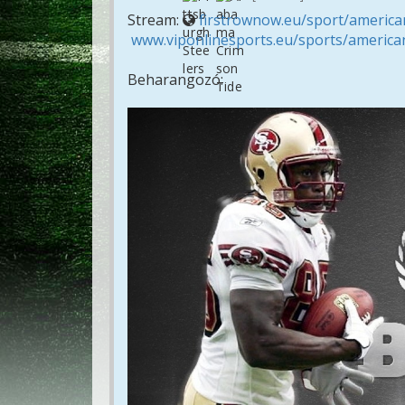
Stream:
firstrownow.eu/sport/american
www.viponlinesports.eu/sports/american
Beharangozó: