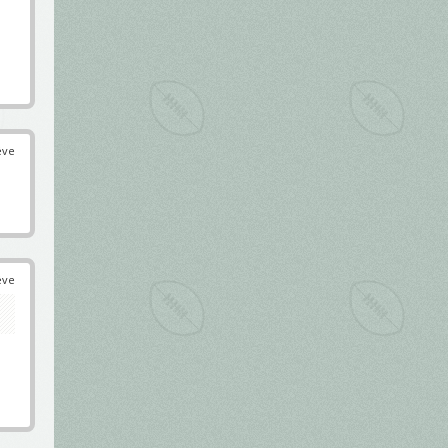
éve
éve