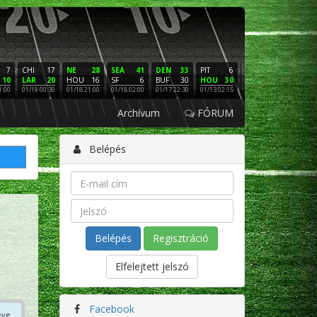
7
CHI
17
NE
28
SEA
41
DEN
33
PIT
6
NE
16
PHI
10
LAR
20
HOU
16
SF
6
BUF
30
HOU
30
LAC
3
SF
1:00
01/19 00:30
01/18 21:00
01/18 02:00
01/17 22:30
01/13 02:15
01/12 02:00
01/11 22:
Archívum
FÓRUM
Belépés
Regisztráció
Elfelejtett jelszó
Facebook
éve