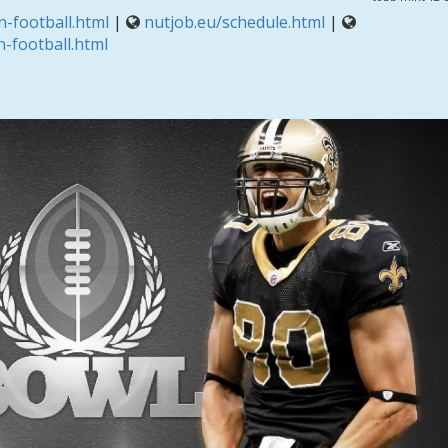
-football.html
|
nutjob.eu/schedule.html
|
-football.html