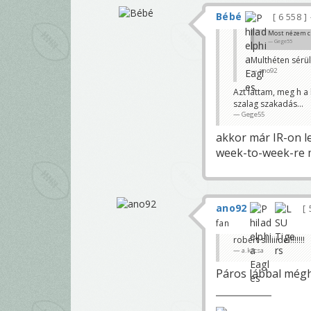
Bébé
6 558
Most nézem csa
Gege55
Multhéten sérü
ano92
Azt láttam, meg h a
szalag szakadás...
Gege55
akkor már IR-on l
week-to-week-re m
ano92
fan
robert sliiiiide!!!!!!!!
a.kacsa
Páros lábbal mégh