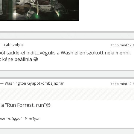
— rabszolga
több mint 12 
 tackle-el indít....végülis a Wash ellen szokott neki menni,
 kéne beállnia 😀
— Washington Gyapotkombájnz fan
több mint 12 
t a "Run Forrest, run"😊
love me, faggot!" - Mike Tyson