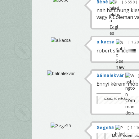
Bébé
6 558
nah ha Chung kie
vagy K.Coleman va
a.kacsa
1 2
robert sliiiiide!!!!!!!!
bálnalekvár
Ennyi kérem, mobi
akkorisredskins
Gege55
1 1
Most nézem csak