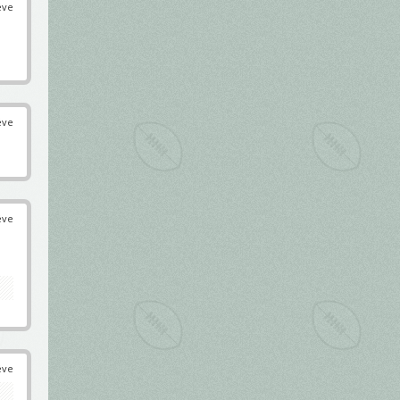
éve
éve
éve
éve