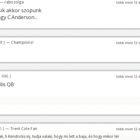
— rabszolga
több mint 12 
sik akkor szopunk
gy C.Anderson...
88
— Champions!
több mint 12 
696
több mint 12 
lis QB
10
— Trent Cole Fan
több mint 12 
, h Kendricks inj. tudja valaki, hogy mi lett a baja, és hogy mikor tér