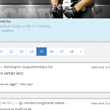
owl.hu
dóval szolgál az NFL 11. fordulója.
1_het#PHI
21
22
23
24
25
26
27
28
»
— Washington Gyapotkombájnz fan
több mint 12 
en nehéz lesz
love me, faggot!" - Mike Tyson
48 701
— Így remélem megfelelek nektek.....
több mint 12 
okat befújnák................