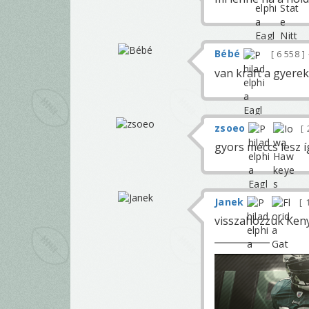
Bébé
6 558
van kraft a gyere
zsoeo
gyors meccs lesz 
Janek
1
visszahozzuk Keny