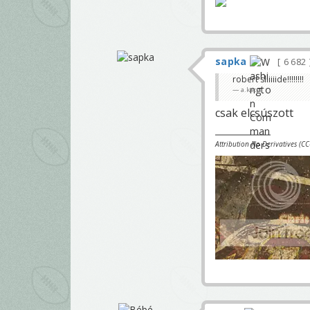
sapka
6 682
robert sliiiiide!!!!!!!!
a.kacsa
csak elcsúszott
Attribution No Derivatives (C