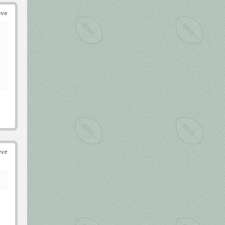
éve
éve