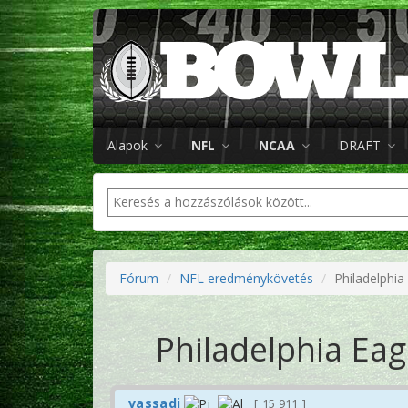
Alapok
NFL
NCAA
DRAFT
Fórum
NFL eredménykövetés
Philadelphia
Philadelphia Eag
vassadi
15 911