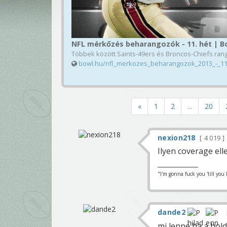
NFL mérkőzés beharangozók - 11. hét | B
Többek között Saints-49ers és Broncos-Chiefs ranga
bowl.hu/nfl_merkozes_beharangozok_2013_-_1
«
1
2
...
20
nexion218
4 019
Ilyen coverage ell
"I'm gonna fuck you 'till you 
dande2
mi lenne ha a holding