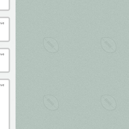
éve
éve
éve