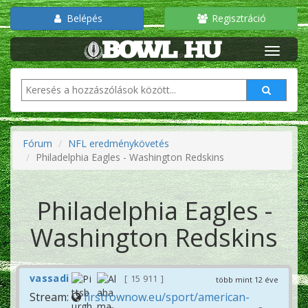
Belépés
Regisztráció
Fórum
NFL eredménykövetés
Philadelphia Eagles - Washington Redskins
Philadelphia Eagles -
Washington Redskins
vassadi
15 911
több mint 12 éve
Stream:
firstrownow.eu/sport/american-