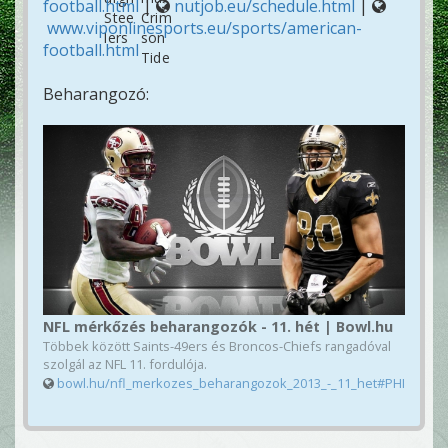
football.html
|
nutjob.eu/schedule.html
|
www.viponlinesports.eu/sports/american-
football.html
Beharangozó:
NFL mérkőzés beharangozók - 11. hét | Bowl.hu
Többek között Saints-49ers és Broncos-Chiefs rangadóval
szolgál az NFL 11. fordulója.
bowl.hu/nfl_merkozes_beharangozok_2013_-_11_het#PHI