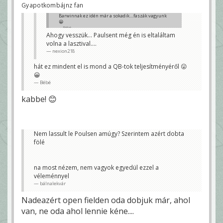
Gyapotkombájnz fan
Barwinnak ez idén már a sokadik....faszák vagyunk
😀
Bébé
Ahogy vesszük... Paulsent még én is eltaláltam
volna a lasztival....
nexion218
hát ez mindent el is mond a QB-tok teljesítményéről 😛
😀
Bébé
kabbe! 😊
Nem lassult le Poulsen amúgy? Szerintem azért dobta
fölé
na most nézem, nem vagyok egyedül ezzel a
véleménnyel
bálnalekvár
Nadeazért open fielden oda dobjuk már, ahol
van, ne oda ahol lennie kéne....