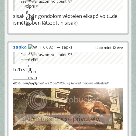
Ezen mi a faszom volt bünti???
nexion218
sisak...(bár gondolom védtelen elkapó volt....de
ismétlésben látszott h sisak)
sapka
6 682
— sapka
több mint 12 éve
Ezen mi a faszom volt bünti???
nexion218
h2h volt
Attribution No Derivatives (CC-BY-ND-3.0) Nevezd meg!-Ne változtasd!