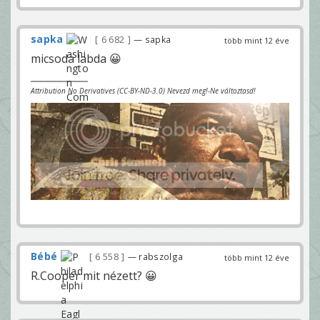
sapka
6 682
— sapka
több mint 12 éve
micsoda labda 😀
Attribution No Derivatives (CC-BY-ND-3.0) Nevezd meg!-Ne változtasd!
Bébé
6 558
— rabszolga
több mint 12 éve
R.Cooper mit nézett? 😀