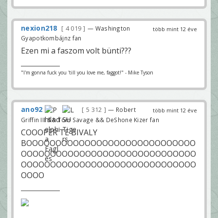
nexion218
4 019
— Washington
több mint 12 éve
Gyapotkombájnz fan
Ezen mi a faszom volt bünti???
"I'm gonna fuck you 'till you love me, faggot!" - Mike Tyson
ano92
5 312
— Robert
több mint 12 éve
Griffin III && Tom Savage && DeShone Kizer fan
COOOPER TE BIVALY
BOOOOOOOOOOOOOOOOOOOOOOOOOOOOO
OOOOOOOOOOOOOOOOOOOOOOOOOOOOOO
OOOOOOOOOOOOOOOOOOOOOOOOOOOOOO
OOOO