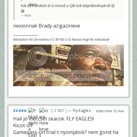
hát ez mindent el is mond a QB-tok teljesítményéről 😛
😀
Bébé
nexionnak Brady azigazineve
Attribution No Derivatives (CC-BY-ND-3.0) Nevezd meg!-Ne változtasd!
zsoeo
2 807
— Fly Eagles
több mint 12 éve
Hali jó meccset skacok. FLY EAGLES!
Kicsit off
Gamepass-on trial-t nyomjátok? nem gond ha