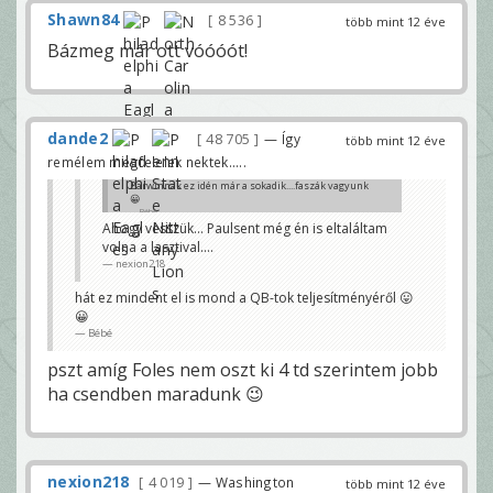
Shawn84
8 536
több mint 12 éve
Bázmeg már ott vóóóót!
dande2
48 705
— Így
több mint 12 éve
remélem megfelelek nektek.....
Barwinnak ez idén már a sokadik....faszák vagyunk
😀
Bébé
Ahogy vesszük... Paulsent még én is eltaláltam
volna a lasztival....
nexion218
hát ez mindent el is mond a QB-tok teljesítményéről 😛
😀
Bébé
pszt amíg Foles nem oszt ki 4 td szerintem jobb
ha csendben maradunk 😉
nexion218
4 019
— Washington
több mint 12 éve