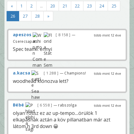
«
1
2
...
20
21
22
23
24
25
26
27
28
»
apeszos
8 158
—
több mint 12 éve
Cserecsapat
Spec team... ennyi
a.kacsa
1 288
— Champions!
több mint 12 éve
woodhead klónozva lett?
Bébé
6 558
— rabszolga
több mint 12 éve
olyan rossz ez az up-tempo....örülök 1
elkapásnak aztán a köv pillanatban már azt
látom h 3rd down 😀