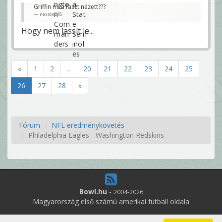
Griffin mi a faszt nézett???
nexion218
Hogy nem lassít le...
«
1
2
...
20
21
22
23
24
25
26
27
28
»
Fórum
NFL eredménykövetés
Philadelphia Eagles - Washington Redskins
Bowl.hu
-
2004-2026
Magyarország első számú amerikai futball oldala
3
online felhasználó