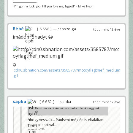
"I'm gonna fuck you 'till you love me, faggot!" - Mike Tyson
Bébé
6 558
— rabszolga
több mint 12 éve
imádom Shadyt 😀
cdn0.sbnation.com/assets/3585787/mccoyflagthief_medium
.gif
sapka
6 682
— sapka
több mint 12 éve
Barwinnak ez idén már a sokadik....faszák vagyunk
😀
Bébé
Ahogy vesszük... Paulsent még én is eltaláltam
volna a lasztival....
nexion218