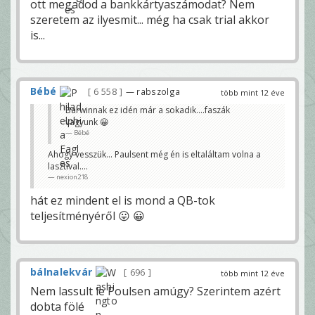
ott megadod a bankkártyaszámodat? Nem
szeretem az ilyesmit... még ha csak trial akkor
is...
Bébé
6 558
— rabszolga
több mint 12 éve
Barwinnak ez idén már a sokadik....faszák
vagyunk 😀
Bébé
Ahogy vesszük... Paulsent még én is eltaláltam volna a
lasztival....
nexion218
hát ez mindent el is mond a QB-tok
teljesítményéről 😛 😀
bálnalekvár
696
több mint 12 éve
Nem lassult le Poulsen amúgy? Szerintem azért
dobta fölé