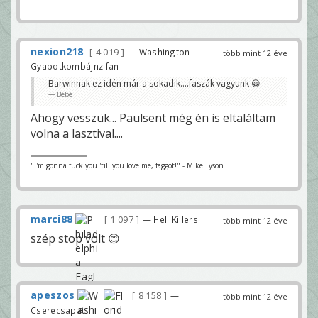
nexion218
4 019
— Washington
több mint 12 éve
Gyapotkombájnz fan
Barwinnak ez idén már a sokadik....faszák vagyunk 😀
Bébé
Ahogy vesszük... Paulsent még én is eltaláltam
volna a lasztival....
"I'm gonna fuck you 'till you love me, faggot!" - Mike Tyson
marci88
1 097
— Hell Killers
több mint 12 éve
szép stop volt 😊
apeszos
8 158
—
több mint 12 éve
Cserecsapat