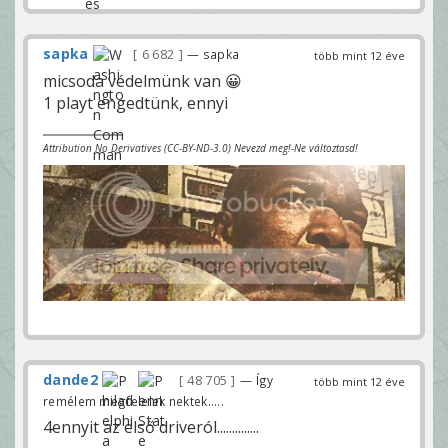
sapka
6 682
— sapka
több mint 12 éve
micsoda védelmünk van 😀
1 playt engedtünk, ennyi
Attribution No Derivatives (CC-BY-ND-3.0) Nevezd meg!-Ne változtasd!
dande2
48 705
— Így
több mint 12 éve
remélem megfelelek nektek.....
4ennyit az első driveról..............