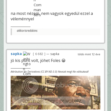
na most nézem, nem vagyok egyedül ezzel a
véleménnyel
akkorisredskins
sapka
6 682
— sapka
több mint 12 éve
jó kis punt volt, jöhet Foles 😀
Attribution No Derivatives (CC-BY-ND-3.0) Nevezd meg!-Ne változtasd!