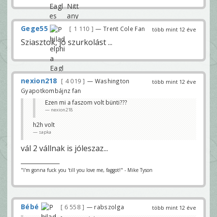
Gege55
1 110
— Trent Cole Fan
több mint 12 éve
Sziasztok, jó szurkolást ...
nexion218
4 019
— Washington
több mint 12 éve
Gyapotkombájnz fan
Ezen mi a faszom volt bünti???
nexion218
h2h volt
sapka
vál 2 vállnak is jóleszaz...
"I'm gonna fuck you 'till you love me, faggot!" - Mike Tyson
Bébé
6 558
— rabszolga
több mint 12 éve