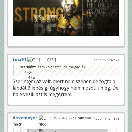
tüsi91
11 023
több mint 4 éve
szerintem nem volt catch, de megadják
bcsarli
Szerintem az volt, mert nem szépen de fogta a
labdát 3 lépésig, úgyhogy nem mozdult meg. De
ha élvezik azt is megértem.
davemayer
15 704
— "Grammar
több mint 4 éve
maci"