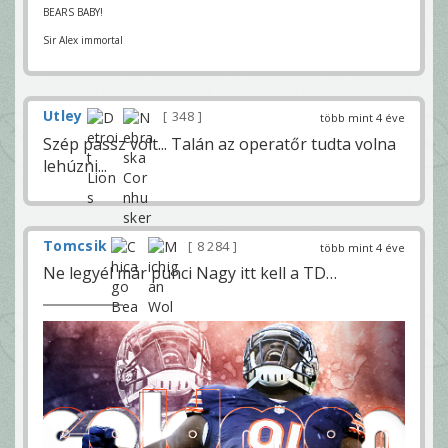
BEARS BABY!
Sir Alex immortal
Utley
348
több mint 4 éve
Szép passz volt... Talán az operatőr tudta volna
lehúzni...
Tomcsik
8 284
több mint 4 éve
Ne legyél már punci Nagy itt kell a TD…