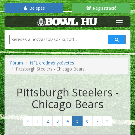
Belépés
Regisztráció
Fórum
NFL eredménykövetés
Pittsburgh Steelers - Chicago Bears
Pittsburgh Steelers -
Chicago Bears
«
1
2
3
4
5
6
7
»