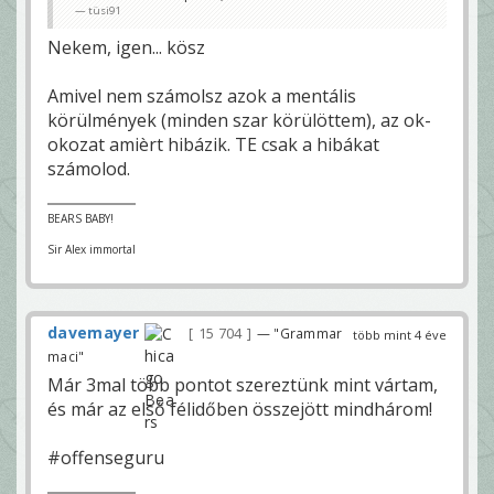
tüsi91
Nekem, igen... kösz
Amivel nem számolsz azok a mentális
körülmények (minden szar körülöttem), az ok-
okozat amièrt hibázik. TE csak a hibákat
számolod.
BEARS BABY!
Sir Alex immortal
davemayer
15 704
— "Grammar
több mint 4 éve
maci"
Már 3mal több pontot szereztünk mint vártam,
és már az első félidőben összejött mindhárom!
#offenseguru