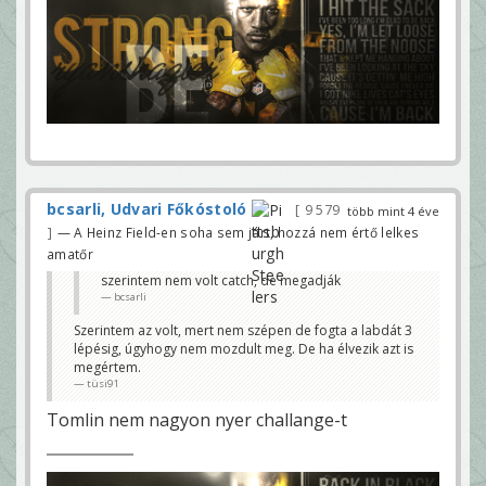
bcsarli, Udvari Főkóstoló
9 579
több mint 4 éve
— A Heinz Field-en soha sem járt, hozzá nem értő lelkes
amatőr
szerintem nem volt catch, de megadják
bcsarli
Szerintem az volt, mert nem szépen de fogta a labdát 3
lépésig, úgyhogy nem mozdult meg. De ha élvezik azt is
megértem.
tüsi91
Tomlin nem nagyon nyer challange-t