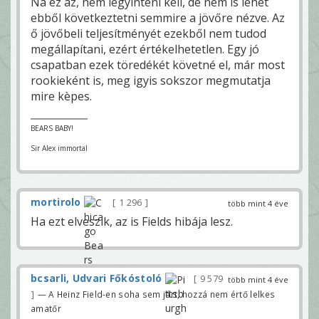
Na ez az, nem legyinteni kell, de nem is lehet
ebből következtetni semmire a jövőre nézve. Az
ő jövőbeli teljesítményét ezekből nem tudod
megállapítani, ezért értékelhetetlen. Egy jó
csapatban ezek töredékét követné el, már most
rookieként is, meg igyis sokszor megmutatja
mire kèpes.
BEARS BABY!
Sir Alex immortal
mortirolo
1 296
több mint 4 éve
Ha ezt elveszik, az is Fields hibája lesz.
bcsarli, Udvari Főkóstoló
9 579
több mint 4 éve
— A Heinz Field-en soha sem járt, hozzá nem értő lelkes
amatőr