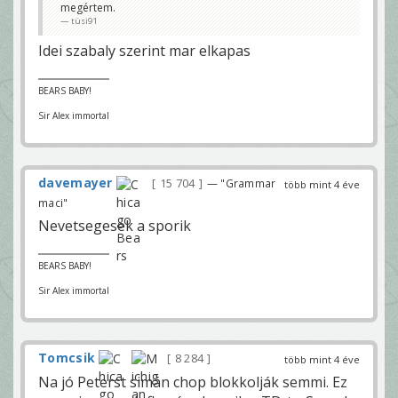
megértem.
tüsi91
Idei szabaly szerint mar elkapas
BEARS BABY!
Sir Alex immortal
davemayer
15 704
— "Grammar
több mint 4 éve
maci"
Nevetsegesek a sporik
BEARS BABY!
Sir Alex immortal
Tomcsik
8 284
több mint 4 éve
Na jó Peterst simán chop blokkolják semmi. Ez