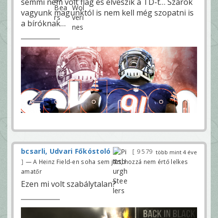
semmi nem volt flag és elveszik a TD-t… Szarok
vagyunk magunktól is nem kell még szopatni is
a bíróknak…
bcsarli, Udvari Főkóstoló
9 579
több mint 4 éve
— A Heinz Field-en soha sem járt, hozzá nem értő lelkes
amatőr
Ezen mi volt szabálytalan?