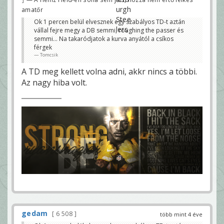
amatőr
Ok 1 percen belül elvesznek egy szabályos TD-t aztán
vállal fejre megy a DB semmi, roughing the passer és
semmi… Na takaródjatok a kurva anyától a csíkos
férgek
Tomcsik
A TD meg kellett volna adni, akkr nincs a többi.
Az nagy hiba volt.
gedam
6 508
több mint 4 éve