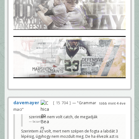
davemayer
15 704
— "Grammar
több mint 4 éve
maci"
szerintem nem volt catch, de megadják
bcsarli
Szerintem az volt, mert nem szépen de fogta a labdát 3
lépésig, úgyhogy nem mozdult meg. De ha élvezik azt is