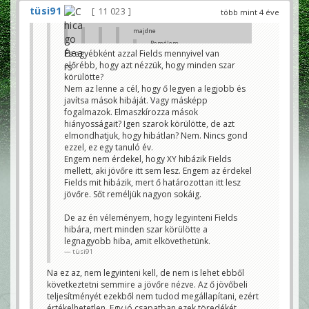
tüsi91
11 023
több mint 4 éve
majdne
Remélem
azért
És egyébként azzal Fields mennyivel van
mindenki
előrébb, hogy azt nézzük, hogy minden szar
egyetért
körülötte?
abban,
hogy
Nem az lenne a cél, hogy ő legyen a legjobb és
Fields
javítsa mások hibáját. Vagy másképp
kurva
szarul
fogalmazok. Elmaszkírozza mások
játszik
hiányosságait? Igen szarok körülötte, de azt
ma.
elmondhatjuk, hogy hibátlan? Nem. Nincs gond
Nem
minden a
ezzel, ez egy tanuló év.
coaching, a
Engem nem érdekel, hogy XY hibázik Fields
támadófal
és a
mellett, aki jövőre itt sem lesz. Engem az érdekel
satöbbi.
Fields mit hibázik, mert ő határozottan itt lesz
tüsi91
jövőre. Sőt reméljük nagyon sokáig.
Azt akkor lehetne
megítélni, ha átállna
De az én véleményem, hogy legyinteni Fields
a másik csapatba.
mortirolo
hibára, mert minden szar körülötte a
legnagyobb hiba, amit elkövethetünk.
Pontosan, ez így értékelhetlen
tüsi91
davemayer
Neked.
Na ez az, nem legyinteni kell, de nem is lehet ebből
Van az ami coaching és van az, ami hogy
következtetni semmire a jövőre nézve. Az ő jövőbeli
Te mit látsz.
teljesítményét ezekből nem tudod megállapítani, ezért
3&sok. Byrd szabad volt, ok neki én sem
dobnam feltétlenül, de Kmet le volt
értékelhetetlen. Egy jó csapatban ezek töredékét