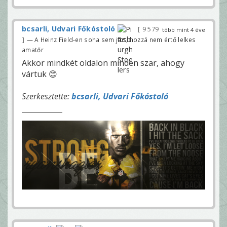
bcsarli, Udvari Főkóstoló
9 579
több mint 4 éve
— A Heinz Field-en soha sem járt, hozzá nem értő lelkes
amatőr
Akkor mindkét oldalon minden szar, ahogy
vártuk 😊
Szerkesztette:
bcsarli, Udvari Főkóstoló