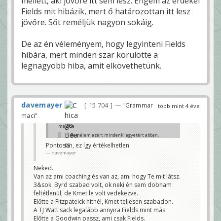
mellett, aki jövőre itt sem lesz. Engem az érdekel
Fields mit hibázik, mert ő határozottan itt lesz
jövőre. Sőt reméljük nagyon sokáig.
De az én véleményem, hogy legyinteni Fields
hibára, mert minden szar körülötte a
legnagyobb hiba, amit elkövethetünk.
davemayer
15 704
— "Grammar
több mint 4 éve
maci"
majdne
Remélem azért mindenki egyetért abban,
hogy Fields kurva szarul játszik ma.
Pontosan, ez így értékelhetlen
Nem minden a coaching, a támadófal és a
davemayer
satöbbi.
tüsi91
Neked.
Azt akkor lehetne megítélni, ha átállna a másik
Van az ami coaching és van az, ami hogy Te mit látsz.
csapatba.
3&sok. Byrd szabad volt, ok neki én sem dobnam
mortirolo
feltétlenül, de Kmet le volt vedekezve.
Előtte a Fitzpateick hitnél, Kmet teljesen szabadon.
A TJ Watt sack legalább annyira Fields mint más.
Előtte a Goodwin passz, ami csak Fields.