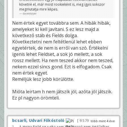
vedekezve.
követné el, már most rookieként is, meg igyis sokszor
Előtte a Fitzpateick hitnél, Kmet teljesen
szabadon.
megmutatja mire kèpes.
A TJ Watt sack legalább annyira Fields
davemayer
mint más.
Előtte a Goodwin passz, ami csak Fields.
Nem értek egyet továbbra sem. A hibák hibák,
tüsi91
amelyeket ki kell javítani. S ez lesz majd a
Nekem, igen... kösz
következő stáb és Fields dolga.
Amivel nem számolsz azok a mentális
körülmények (minden szar körülöttem), az ok-
Következtetni nem feltétlenül lehet ebben
okozat amièrt hibázik. TE csak a hibákat számolod.
davemayer
egyetértek, de nem is erről van szó. Értékelni
igenis lehet Fieldset, a sok jó mellett, a sok
rossz mellett. Ha nem teszed akkor nem teszed,
nekem ezzel sincs gond. Ezt is elfogadom. Csak
nem értek egyet.
Reméljük lesz jobb körülötte.
Mióta leirtam h nem játszik jól, azóta jól játszik.
Ez pl nagyon örömteli.
bcsarli, Udvari Főkóstoló
9 579
több mint 4 éve
— A Heinz Field-en soha sem járt, hozzá nem értő lelkes