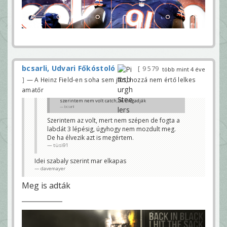
bcsarli, Udvari Főkóstoló
9 579
több mint 4 éve
— A Heinz Field-en soha sem járt, hozzá nem értő lelkes
amatőr
szerintem nem volt catch, de megadják
bcsarli
Szerintem az volt, mert nem szépen de fogta a
labdát 3 lépésig, úgyhogy nem mozdult meg.
De ha élvezik azt is megértem.
tüsi91
Idei szabaly szerint mar elkapas
davemayer
Meg is adták