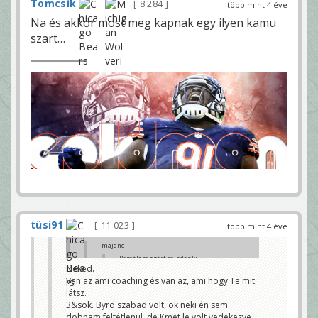
Tomcsik
8 284
több mint 4 éve
Na és akkor most meg kapnak egy ilyen kamu
szart…
tüsi91
11 023
több mint 4 éve
majdne
Remélem azért mindenki
egyetért abban, hogy Fields
Neked.
kurva szarul játszik ma.
Van az ami coaching és van az, ami hogy Te mit
Nem minden a coaching, a
látsz.
támadófal és a satöbbi.
tüsi91
3&sok. Byrd szabad volt, ok neki én sem
dobnam feltétlenül, de Kmet le volt vedekezve.