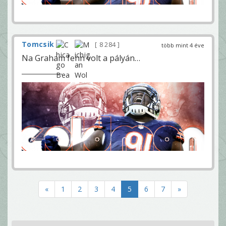
Tomcsik
8 284
több mint 4 éve
Na Graham fenn volt a pályán…
«
1
2
3
4
5
6
7
»