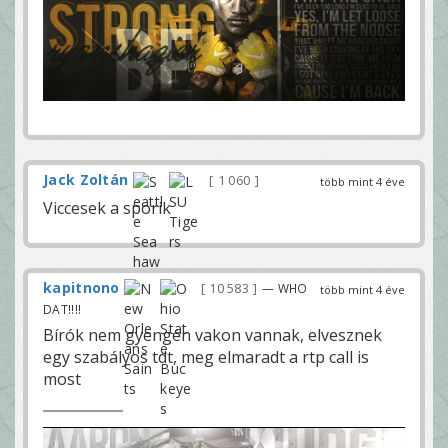
Jack Zoltán
1 060
több mint 4 éve
Viccesek a sporik
kapitnono
10 583
— WHO
több mint 4 éve
DAT!!!!
Bírók nem gyengén vakon vannak, elvesznek
egy szabályos tdt, meg elmaradt a rtp call is
most