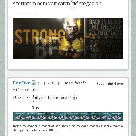
szerintem nem volt catch, de megadják
RedFive
6 881
— maci faszán
több mint 4 éve
vitézkötés
Bazz ez milyen futas volt? 👍
Igen a ma-ma-dar, a madar az asz, igen a ma-ma-dar a madar az asz! A ma-ma-
dar, igen a madar az asz!!!!!!!!!!!