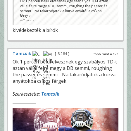
Ok 1 percen belül elvesznek egy szabályos TD-t aztán
vállal fejre megy a DB semmi, roughing the passer és
semmi… Na takaródjatok a kurva anyától a csíkos
férgek
Tomcsik
kivédekezték a bírók
Tomcsik
8 284
több mint 4 éve
Ok 1 percen belül elvesznek egy szabályos TD-t
aztán vállal fejre megy a DB semmi, roughing
the passer és semmi… Na takaródjatok a kurva
anyátokba csíkos férgek
Szerkesztette:
Tomcsik