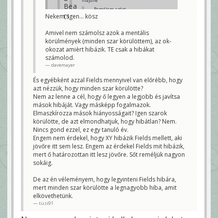
majdne
Remélem azért
mindenki egyetért
Nekem, igen... kösz
abban, hogy Fields
kurva szarul játszik
Amivel nem számolsz azok a mentális
ma.
Nem minden a
körülmények (minden szar körülöttem), az ok-
coaching, a
okozat amièrt hibázik. TE csak a hibákat
támadófal és a
satöbbi.
számolod.
tüsi91
davemayer
Azt akkor lehetne megítélni, ha
És egyébként azzal Fields mennyivel van előrébb, hogy
átállna a másik csapatba.
mortirolo
azt nézzük, hogy minden szar körülötte?
Nem az lenne a cél, hogy ő legyen a legjobb és javítsa
Pontosan, ez így értékelhetlen
mások hibáját. Vagy másképp fogalmazok.
davemayer
Elmaszkírozza mások hiányosságait? Igen szarok
Neked.
körülötte, de azt elmondhatjuk, hogy hibátlan? Nem.
Van az ami coaching és van az, ami hogy Te mit
Nincs gond ezzel, ez egy tanuló év.
látsz.
3&sok. Byrd szabad volt, ok neki én sem dobnam
Engem nem érdekel, hogy XY hibázik Fields mellett, aki
feltétlenül, de Kmet le volt vedekezve.
jövőre itt sem lesz. Engem az érdekel Fields mit hibázik,
Előtte a Fitzpateick hitnél, Kmet teljesen szabadon.
A TJ Watt sack legalább annyira Fields mint más.
mert ő határozottan itt lesz jövőre. Sőt reméljük nagyon
Előtte a Goodwin passz, ami csak Fields.
sokáig.
tüsi91
De az én véleményem, hogy legyinteni Fields hibára,
mert minden szar körülötte a legnagyobb hiba, amit
elkövethetünk.
tüsi91