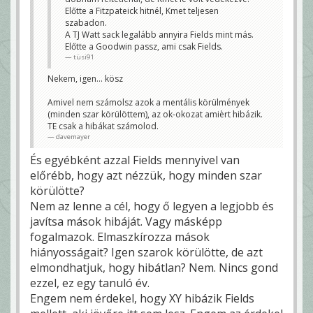
Azt akkor lehetne megítélni, ha átállna a
Előtte a Fitzpateick hitnél, Kmet teljesen
másik csapatba.
mortirolo
szabadon.
A TJ Watt sack legalább annyira Fields mint más.
Pontosan, ez így értékelhetlen
Előtte a Goodwin passz, ami csak Fields.
davemayer
tüsi91
Nekem, igen... kösz
Amivel nem számolsz azok a mentális körülmények
(minden szar körülöttem), az ok-okozat amièrt hibázik.
TE csak a hibákat számolod.
davemayer
És egyébként azzal Fields mennyivel van
előrébb, hogy azt nézzük, hogy minden szar
körülötte?
Nem az lenne a cél, hogy ő legyen a legjobb és
javítsa mások hibáját. Vagy másképp
fogalmazok. Elmaszkírozza mások
hiányosságait? Igen szarok körülötte, de azt
elmondhatjuk, hogy hibátlan? Nem. Nincs gond
ezzel, ez egy tanuló év.
Engem nem érdekel, hogy XY hibázik Fields