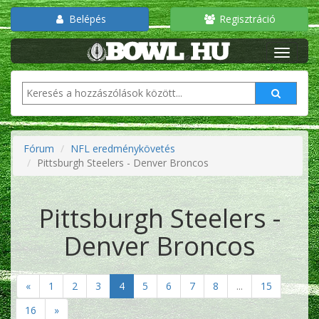
Belépés
Regisztráció
Fórum
NFL eredménykövetés
Pittsburgh Steelers - Denver Broncos
Pittsburgh Steelers -
Denver Broncos
«
1
2
3
4
5
6
7
8
...
15
16
»