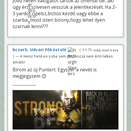
Jövő héten válogatót tartok az offense-be...aki
úgy érzi,szívesen vesszük a jelentkezését. Ha 2-
3 yardot cipelsz,biztos kezdő vagy ebbe a
szarba...most isten bizony,hogy lehet ilyen
szarnak lenni???
bcsarli, Udvari Főkóstoló
9 579
több mint 4 éve
— A Heinz Field-en soha sem járt, hozzá nem értő lelkes
amatőr
Bírom az új Puntert. Egyszer a nevét is
megjegyzem 😊