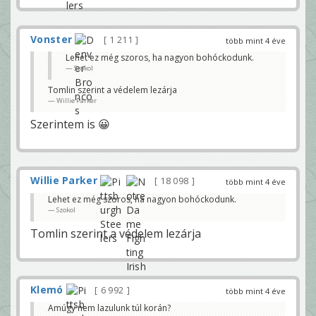
Vonster
1 211
több mint 4 éve
Lehet ez még szoros, ha nagyon bohóckodunk.
Szokol
Tomlin szerint a védelem lezárja
Willie Parker
Szerintem is 😀
Willie Parker
18 098
több mint 4 éve
Lehet ez még szoros, ha nagyon bohóckodunk.
Szokol
Tomlin szerint a védelem lezárja
Klemó
6 992
több mint 4 éve
Amúgy nem lazulunk túl korán?