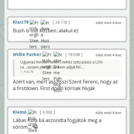
Klaci79
24 118
több mint 4 éve
Bush is out közben...alakul ez
Willie Parker
18 098
több mint 4 éve
Ugyanaz minden héten...nehéz szitu passz a LOS-
ra....sosem jön be, de nem adjuk fel....
Klaci79
Azért van, mert asszisszi Szent Ferenc, hogy az
a firstdown. First down kórnak hívják
Klemó
6 992
több mint 4 éve
Lábas Kula bá aszondta fogjátok meg a
söröm..... 😀