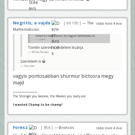
Negritis, a vajda
60 105
— The
több mint 4 éve
Mathematician
Lehet ez még szoros, ha nagyon bohóckodunk.
Szokol
Tomlin szerint a védelem lezárja
Willie Parker
Szerintem is 😀
Vonster
vagyis pontosabban shurmur biztosra megy
majd
The Stronger you become, the Weaker you really are.
I wanted Champ to be champ!
Foresz
956
— Broncos
több mint 4 éve