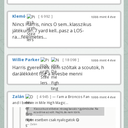
Klemó
6 992
több mint 4 éve
Nincs Harris, nincs O sem...klasszikus
játékunk....7 yard kell...pasz a LOS-
ra.....félelmetes....
Willie Parker
18 098
több mint 4 éve
Harris gyereknek nem szóltak a scoutok, h
darálékként fog a levesbe menni
Zalán
4 945
— I'am a Broncos Fan
több mint 4 éve
and I believe in Mile High Magic...
Klasszikust elővéve: részeg baszás = gyömöszke. Na
ez a drive az volt. Hajlik, de nem törik.
Szokol
Ilyen esetben csak nyalogatok 😋
Zalán