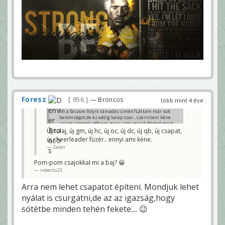
Foresz
956
— Broncos
több mint 4 éve
Mi a faszom folyik támadás címén?Láttam már sok
baromságot,de ez eddig kalap szar...szerintem kéne
valami komoly offense-guru,vagy másik főedző,mert
ez így nokedli...
Új tulaj, új gm, új hc, új oc, új dc, új qb, új csapat,
Foresz
új cheerleader füzér.. ennyi ami kéne.
Zalán
Pom-pom csajokkal mi a baj? 😀
roberto23
Arra nem lehet csapatot építeni. Mondjuk lehet
nyálat is csurgatni,de az az igazság,hogy
sötétbe minden tehén fekete.... 😉