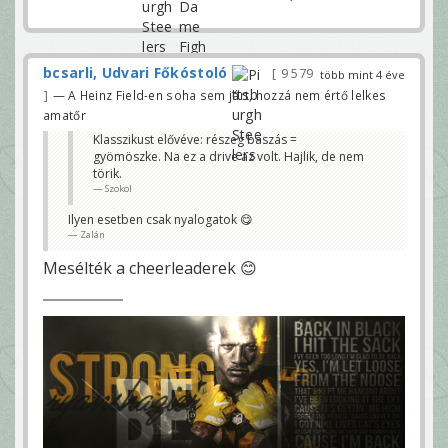
bcsarli, Udvari Főkóstoló
9 579
több mint 4 éve
— A Heinz Field-en soha sem járt, hozzá nem értő lelkes
amatőr
Klasszikust elővéve: részeg baszás =
gyömöszke. Na ez a drive az volt. Hajlik, de nem
törik.
Szokol
Ilyen esetben csak nyalogatok 😋
Zalán
Mesélték a cheerleaderek 😊