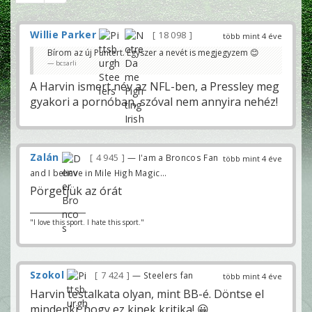
Willie Parker
18 098
több mint 4 éve
Bírom az új Puntert. Egyszer a nevét is megjegyzem 😊
bcsarli
A Harvin ismert név az NFL-ben, a Pressley meg
gyakori a pornóban, szóval nem annyira nehéz!
Zalán
4 945
— I'am a Broncos Fan
több mint 4 éve
and I believe in Mile High Magic...
Pörgetjük az órát
"I love this sport. I hate this sport."
Szokol
7 424
— Steelers fan
több mint 4 éve
Harvin testalkata olyan, mint BB-é. Döntse el
mindenki, hogy ez kinek kritika! 😀