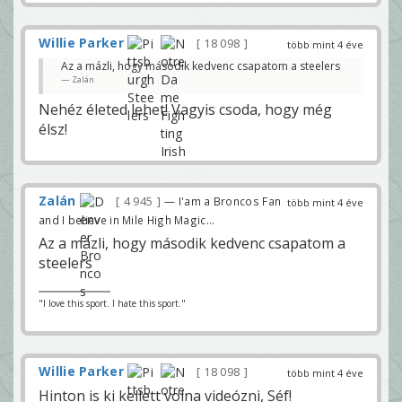
Willie Parker
18 098
több mint 4 éve
Az a mázli, hogy második kedvenc csapatom a steelers
Zalán
Nehéz életed lehet! Vagyis csoda, hogy még
élsz!
Zalán
4 945
— I'am a Broncos Fan
több mint 4 éve
and I believe in Mile High Magic...
Az a mázli, hogy második kedvenc csapatom a
steelers
"I love this sport. I hate this sport."
Willie Parker
18 098
több mint 4 éve
Hinton is ki kellett volna videózni, Séf!