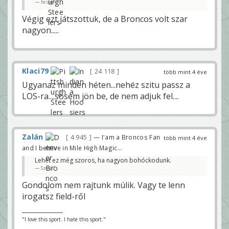
bcsarli
Végig ezt játszottuk, de a Broncos volt szar
nagyon.....
Klaci79
24 118
több mint 4 éve
Ugyanaz minden héten...nehéz szitu passz a
LOS-ra....sosem jön be, de nem adjuk fel....
Zalán
4 945
— I'am a Broncos Fan
több mint 4 éve
and I believe in Mile High Magic...
Lehet ez még szoros, ha nagyon bohóckodunk.
Szokol
Gondolom nem rajtunk múlik. Vagy te lenn
irogatsz field-ről
"I love this sport. I hate this sport."