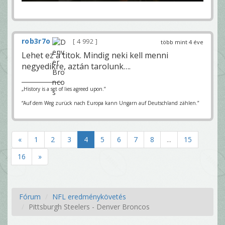
rob3r7o
4 992
több mint 4 éve
Lehet ez a titok. Mindig neki kell menni
negyedikre, aztán tarolunk….
„History is a set of lies agreed upon.”
“Auf dem Weg zurück nach Europa kann Ungarn auf Deutschland zählen.”
«
1
2
3
4
5
6
7
8
...
15
16
»
Fórum
NFL eredménykövetés
Pittsburgh Steelers - Denver Broncos