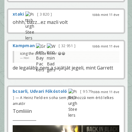
xtaki
3 820
több mint 11 éve
ohhh, bazz....ez mazli volt
Kampman
32 951
több mint 11 éve
icing the onside kicker 😀😀
Höri
de legalább nem a sajátját jegeli, mint Garrett
bcsarli, Udvari Főkóstoló
9 579
több mint 11 éve
— A Heinz Field-en soha sem járt, hozzá nem értő lelkes
amatőr
Tomliiiin