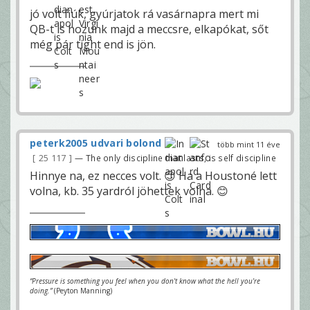
jó volt fiúk, gyúrjatok rá vasárnapra mert mi
QB-t is hozunk majd a meccsre, elkapókat, sőt
még pár tight end is jön.
peterk2005 udvari bolond
több mint 11 éve
25 117
— The only discipline that lasts, is self discipline
Hinnye na, ez necces volt. 😊 Ha a Houstoné lett
volna, kb. 35 yardról jöhettek volna. 😊
“Pressure is something you feel when you don't know what the hell you're
doing.”
(Peyton Manning)