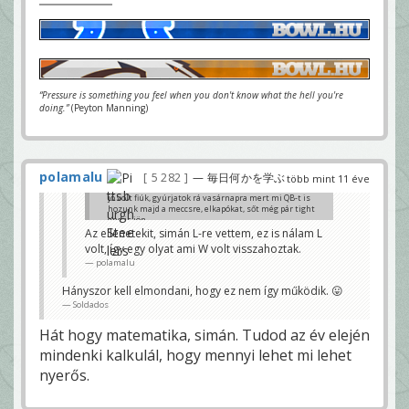
“Pressure is something you feel when you don't know what the hell you're
doing.”
(Peyton Manning)
polamalu
5 282
— 毎日何かを学ぶ
több mint 11 éve
jó volt fiúk, gyúrjatok rá vasárnapra mert mi QB-t is
hozunk majd a meccsre, elkapókat, sőt még pár tight
end is jön.
Az ellenetekit, simán L-re vettem, ez is nálam L
Höri
volt, így egy olyat ami W volt visszahoztak.
polamalu
Hányszor kell elmondani, hogy ez nem így működik. 😛
Soldados
Hát hogy matematika, simán. Tudod az év elején
mindenki kalkulál, hogy mennyi lehet mi lehet
nyerős.