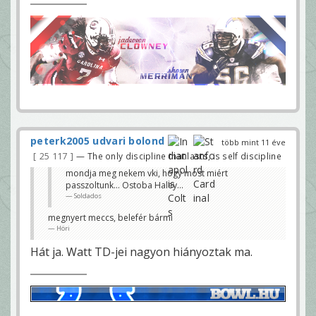
peterk2005 udvari bolond
több mint 11 éve
25 117
— The only discipline that lasts, is self discipline
mondja meg nekem vki, hogy most miért
passzoltunk... Ostoba Haley...
Soldados
megnyert meccs, belefér bármi
Höri
Hát ja. Watt TD-jei nagyon hiányoztak ma.