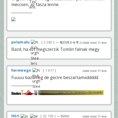
meccsen, az fasza lenne.
polamalu
5 282
— 毎日何かを学ぶ
több mint 11 éve
Bazd, ha ezt megszerzik Tomlin falnak megy
herewego
1 017
több mint 11 éve
Fuuuu bazdmeg de gecire beszartamxddddd
Höri
32 136
— bútor
több mint 11 éve