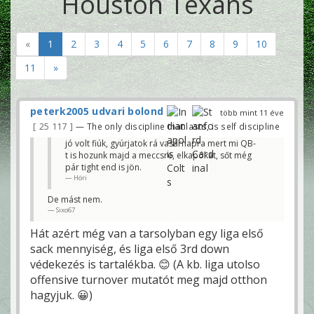
Houston Texans
«
1
2
3
4
5
6
7
8
9
10
11
»
peterk2005 udvari bolond
több mint 11 éve
25 117
— The only discipline that lasts, is self discipline
jó volt fiúk, gyúrjatok rá vasárnapra mert mi QB-
t is hozunk majd a meccsre, elkapókat, sőt még
pár tight end is jön.
Höri
De mást nem.
Sixo67
Hát azért még van a tarsolyban egy liga első
sack mennyiség, és liga első 3rd down
védekezés is tartalékba. 😊 (A kb. liga utolso
offensive turnover mutatót meg majd otthon
hagyjuk. 😀)