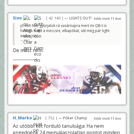
Sixo
42 140
— LIGHTS OUT!
több mint 11 éve
jó volt fiúk, gyúrjatok rá vasárnapra mert mi QB-t is
hozunk majd a meccsre, elkapókat, sőt még pár tight
end is jön.
Höri
De mást nem.
H_Marko
752
— Póker Champ
több mint 11 éve
Az utóbbi két forduló tanulsága: Ha nem
engednénk 24 megválaszolatlan pontot minden