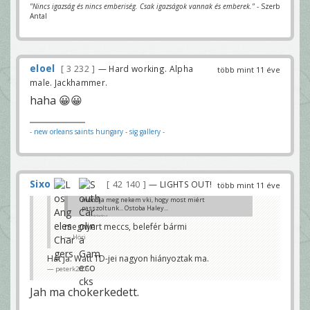
"Nincs igazság és nincs emberiség. Csak igazságok vannak és emberek."
- Szerb
Antal
eloel
3 232
— Hard working. Alpha
több mint 11 éve
male. Jackhammer.
haha 😀😀
- new orleans saints hungary
- sig gallery -
Sixo
42 140
— LIGHTS OUT!
több mint 11 éve
mondja meg nekem vki, hogy most miért
passzoltunk... Ostoba Haley...
Soldados
megnyert meccs, belefér bármi
Höri
Hát ja. Watt TD-jei nagyon hiányoztak ma.
peterk2005
Jah ma chokerkedett.