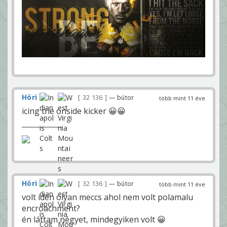
Höri
32 136
— bútor
több mint 11 éve
icing the onside kicker 😀😀
Höri
32 136
— bútor
több mint 11 éve
volt idén olyan meccs ahol nem volt polamalu
encroachment?
én láttam négyet, mindegyiken volt 😀