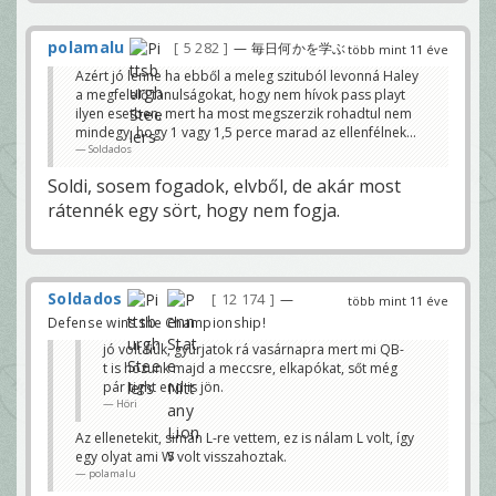
polamalu
5 282
— 毎日何かを学ぶ
több mint 11 éve
Azért jó lenne ha ebből a meleg szituból levonná Haley
a megfelelő tanulságokat, hogy nem hívok pass playt
ilyen esetben, mert ha most megszerzik rohadtul nem
mindegy, hogy 1 vagy 1,5 perce marad az ellenfélnek...
Soldados
Soldi, sosem fogadok, elvből, de akár most
rátennék egy sört, hogy nem fogja.
Soldados
12 174
—
több mint 11 éve
Defense wins the Championship!
jó volt fiúk, gyúrjatok rá vasárnapra mert mi QB-
t is hozunk majd a meccsre, elkapókat, sőt még
pár tight end is jön.
Höri
Az ellenetekit, simán L-re vettem, ez is nálam L volt, így
egy olyat ami W volt visszahoztak.
polamalu