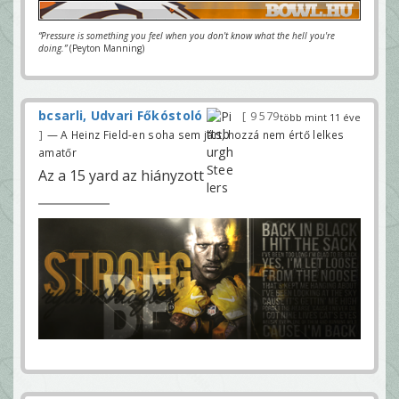
“Pressure is something you feel when you don't know what the hell you're
doing.”
(Peyton Manning)
bcsarli, Udvari Főkóstoló
9 579
több mint 11 éve
— A Heinz Field-en soha sem járt, hozzá nem értő lelkes
amatőr
Az a 15 yard az hiányzott