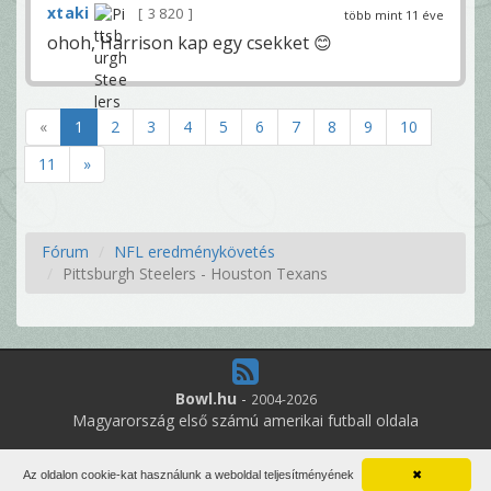
xtaki
3 820
több mint 11 éve
ohoh, Harrison kap egy csekket 😊
«
1
2
3
4
5
6
7
8
9
10
11
»
Fórum
NFL eredménykövetés
Pittsburgh Steelers - Houston Texans
Bowl.hu
-
2004-2026
Magyarország első számú amerikai futball oldala
2
online felhasználó
Az oldalon cookie-kat használunk a weboldal teljesítményének
✖
Minden jog fenntartva. Írott anyagok újraközlése csak a szerző