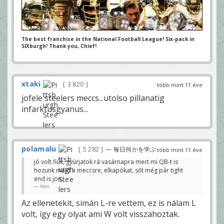
The best franchise in the National Football League! Six-pack in
SIXburgh! Thank you, Chief!
xtaki
3 820
több mint 11 éve
jofele steelers meccs...utolso pillanatig
infarktusgyanus...
polamalu
5 282
— 毎日何かを学ぶ
több mint 11 éve
jó volt fiúk, gyúrjatok rá vasárnapra mert mi QB-t is
hozunk majd a meccsre, elkapókat, sőt még pár tight
end is jön.
Höri
Az ellenetekit, simán L-re vettem, ez is nálam L
volt, így egy olyat ami W volt visszahoztak.