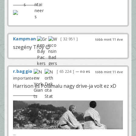
Kampman
32 951
több mint 11 éve
szegény Troy 😊
r.baggio
65 224
— no es
több mint 11 éve
importante
Harrison és Polamalu nagy drive-ja volt ez xD
---