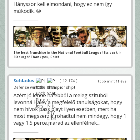
Hányszor kell elmondani, hogy ez nem így
működik. 😛
The best franchise in the National Football League! Six-pack in
SIXburgh! Thank you, Chief!
Soldados
12 174
—
több mint 11 éve
Defense wins the Championship!
Azért jó lenne ha ebből a meleg szituból
levonná Haley a megfelelő tanulságokat, hogy
nem hívok pass playt ilyen esetben, mert ha
most megszerzik rohadtul nem mindegy, hogy 1
vagy 1,5 perce marad az ellenfélnek...