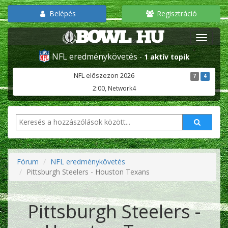
Belépés
Regisztráció
NFL eredménykövetés
-
1 aktív topik
NFL előszezon 2026
7
4
2:00, Network4
Fórum
NFL eredménykövetés
Pittsburgh Steelers - Houston Texans
Pittsburgh Steelers -