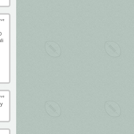
éve
D
li
éve
gy