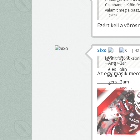
Callahant, a Kiffin
valamit meg elbasz, 
gyeek
Ezért kell a vörös
Sixo
42
Így mit fogunk kapni
krisz0621
Az egy másik meccs