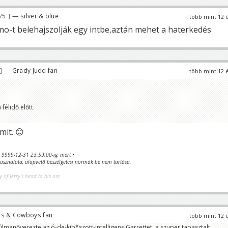
75
— silver & blue
több mint 12 
mo-t belehajszolják egy intbe,aztán mehet a haterkedés
— Grady Judd fan
több mint 12 
félidő előtt.
it. 😊
va 9999-12-31 23:59:00-ig, mert •
sználata, alapvető beszélgetési normák be nem tartása.
y of Jerry's head to his ass
ns & Cowboys fan
több mint 12 
lmanőverezte az ó-de-kib*szott-intelligens Garrettet, a szuper tapasztalt