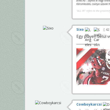
blikk.hu : Sajnos ki vagy tilt
Káromkodás, csúnya szavak ha
"ALL IN" refers to the proximit
Sixo
42
Egy playen belül v
Cowboykarcsi