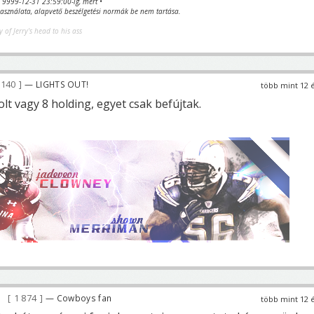
va 9999-12-31 23:59:00-ig, mert •
sználata, alapvető beszélgetési normák be nem tartása.
y of Jerry's head to his ass
 140
— LIGHTS OUT!
több mint 12 
olt vagy 8 holding, egyet csak befújtak.
1 874
— Cowboys fan
több mint 12 