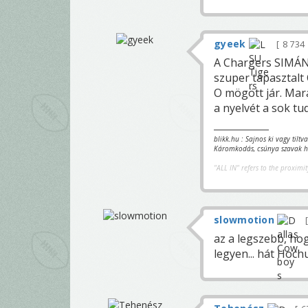
gyeek
8 734
A Chargers SIMÁN 
szuper tapasztalt 
O mögött jár. Mar
a nyelvét a sok tu
blikk.hu : Sajnos ki vagy tilt
Káromkodás, csúnya szavak ha
"ALL IN" refers to the proximit
slowmotion
az a legszebb, ho
legyen... hát Hoc