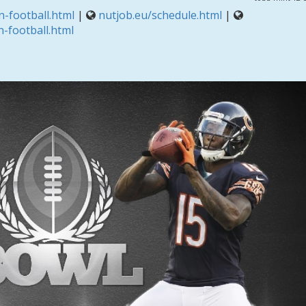
-football.html
|
nutjob.eu/schedule.html
|
-football.html