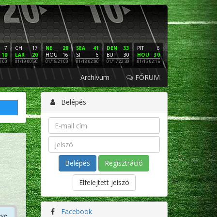
7
CHI
17
NE
28
SEA
41
DEN
33
PIT
6
NE
16
PHI
10
LAR
20
HOU
16
SF
6
BUF
30
HOU
30
LAC
3
SF
1:00
01/19 00:30
01/18 21:00
01/18 02:00
01/17 22:30
01/13 02:15
01/12 02:00
01/11 22:
Archívum
FÓRUM
Belépés
Regisztráció
Elfelejtett jelszó
Facebook
éve