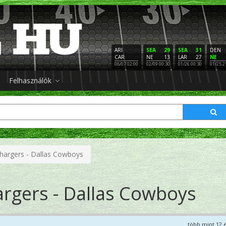
ARI
SEA
29
SEA
31
DEN
CAR
NE
13
LAR
27
NE
08/07 02:00
02/09 00:30
01/26 00:30
01/25 2
Felhasználók
hargers - Dallas Cowboys
rgers - Dallas Cowboys
több mint 12 