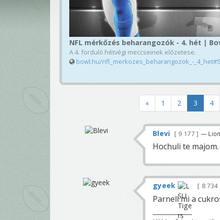
NFL mérkőzés beharangozók - 4. hét | Bo
A 4. forduló hétvégi meccseinek előzetese.
bowl.hu/nfl_merkozes_beharangozok_-_4_het#
«
1
2
3
4
Blevi
9 177
— Lio
Hochuli te majom.
gyeek
8 734
Parnell mi a cukro