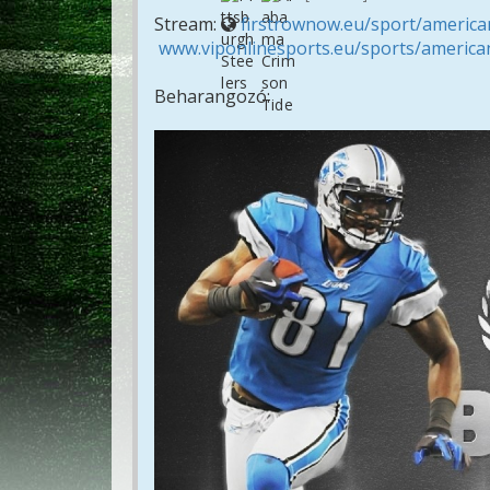
Stream:
firstrownow.eu/sport/american
www.viponlinesports.eu/sports/american
Beharangozó: