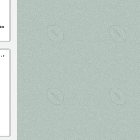
kor
éve