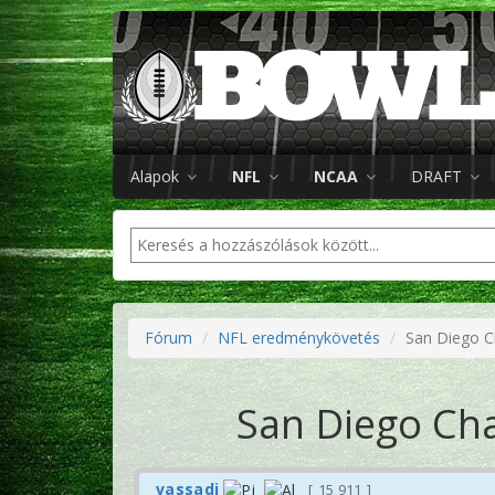
Alapok
NFL
NCAA
DRAFT
Fórum
NFL eredménykövetés
San Diego C
San Diego Cha
vassadi
15 911