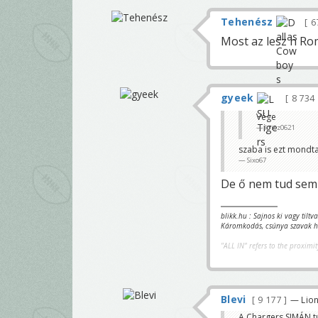
Tehenész
6
Most az lesz h Ro
gyeek
8 734
Vége
krisz0621
szaba is ezt mondta 
Sixo67
De ő nem tud semm
blikk.hu : Sajnos ki vagy tilt
Káromkodás, csúnya szavak ha
"ALL IN" refers to the proximit
Blevi
9 177
— Lio
A Chargers SIMÁN tú