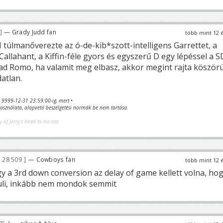
— Grady Judd fan
több mint 12 
túlmanőverezte az ó-de-kib*szott-intelligens Garrettet, a
Callahant, a Kiffin-féle gyors és egyszerű D egy lépéssel a S
ad Romo, ha valamit meg elbasz, akkor megint rajta köszörü
datlan.
va 9999-12-31 23:59:00-ig, mert •
sználata, alapvető beszélgetési normák be nem tartása.
y of Jerry's head to his ass
28 509
— Cowboys fan
több mint 12 
gy a 3rd down conversion az delay of game kellett volna, ho
huli, inkább nem mondok semmit