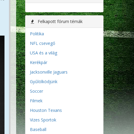
Felkapott fórum témák
Politika
NFL csevegő
USA és a világ
Kerékpár
Jacksonville Jaguars
Gyűlölködjünk
Soccer
Filmek
Houston Texans
Vizes Sportok
Baseball