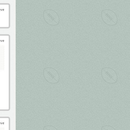
éve
éve
éve