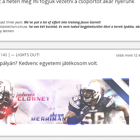
át a héten még mi fogjuk vezetni a csoportot akár nyerünk
ast three years:
We've put a lot of effort into training Jason Garrett
 hatásmechanizmusa:
ha van két kockád, és nem tudod begyömöszölni őket a kerek lyukba, ak
by betmen
 140
— LIGHTS OUT!
több mint 12 
pályán? Kedvenc egyetemi játékosom volt.