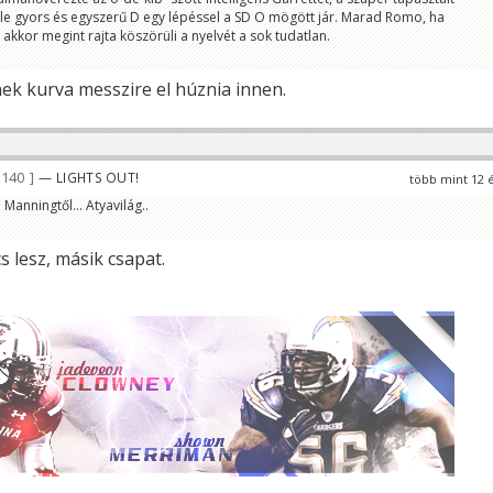
-féle gyors és egyszerű D egy lépéssel a SD O mögött jár. Marad Romo, ha
akkor megint rajta köszörüli a nyelvét a sok tudatlan.
nek kurva messzire el húznia innen.
 140
— LIGHTS OUT!
több mint 12 
 Manningtől... Atyavilág..
 lesz, másik csapat.