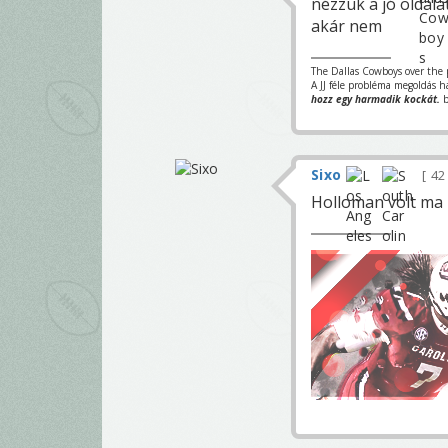
nézzük a jó oldal
akár nem
The Dallas Cowboys over the p
A JJ féle probléma megoldás
hozz egy harmadik kockát.
Sixo
42
Holloman volt ma 