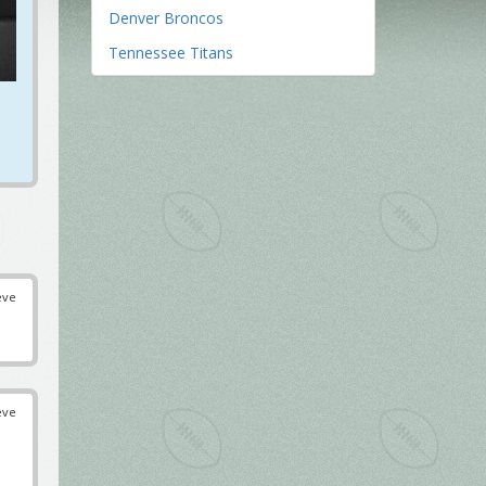
Denver Broncos
Tennessee Titans
éve
éve