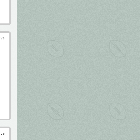
éve
éve