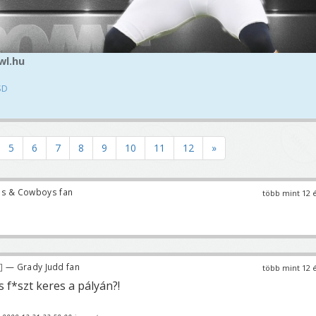
wl.hu
SD
5
6
7
8
9
10
11
12
»
ns & Cowboys fan
több mint 12 
— Grady Judd fan
több mint 12 
s f*szt keres a pályán?!