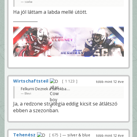
szaba
Ha jól láttam a labda mellé ütött.
Wirtschaftsteil
1 123
több mint 12 éve
Felkurni Deznek a sarokba....
Blevi
Ja, a redzone stratégia eddig kicsit se átlátszó
ebben a szezonban.
Tehenész
675
— silver & blue
több mint 12 éve