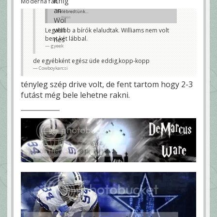
Moderna fan
Felébredtünk...
Kroos
Legalább a bírók elaludtak. Williams nem volt
bent két lábbal.
gyeek
de egyébként egész üde eddig,kopp-kopp
Cowboykarcsi
tényleg szép drive volt, de fent tartom hogy 2-3
futást még bele lehetne rakni.