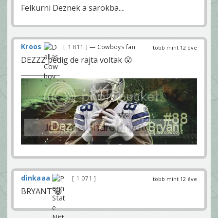
Felkurni Deznek a sarokba....
Kroos
1 811
— Cowboys fan
több mint 12 éve
DEZZZ pedig de rajta voltak 😮
dinkaaa
1 071
több mint 12 éve
BRYANT 😀