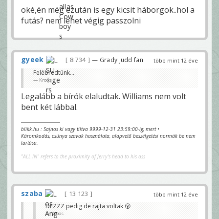
oké,én még ezután is egy kicsit háborgok..hol a
futás? nem lehet végig passzolni
gyeek
8 734
— Grady Judd fan
több mint 12 éve
Felébredtünk...
Kroos
Legalább a bírók elaludtak. Williams nem volt
bent két lábbal.
blikk.hu : Sajnos ki vagy tiltva 9999-12-31 23:59:00-ig, mert •
Káromkodás, csúnya szavak használata, alapvető beszélgetési normák be nem
tartása.
"ALL IN" refers to the proximity of Jerry's head to his ass
szaba
13 123
több mint 12 éve
DEZZZ pedig de rajta voltak 😮
Kroos