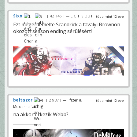
Sixo
42 145
— LIGHTS OUT!
több mint 12 éve
Ezt megérdemelte Scandrick a tavalyi Brownon
okozott season ending sérülésért!
beltazor
2 987
— Pfizer &
több mint 12 éve
Moderna fan
na akkor érkezik Webb?