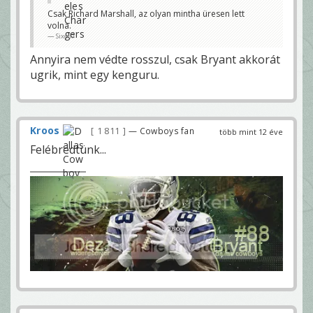
Csak Richard Marshall, az olyan mintha üresen lett
volna.
Sixo67
Annyira nem védte rosszul, csak Bryant akkorát
ugrik, mint egy kenguru.
Kroos
1 811
— Cowboys fan
több mint 12 éve
Felébredtünk...