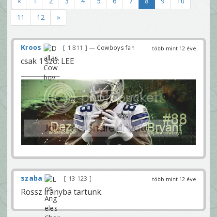
«
1
2
3
4
5
6
7
8
9
10
11
12
»
Kroos
1 811
— Cowboys fan
több mint 12 éve
csak 1 szó: LEE
szaba
13 123
több mint 12 éve
Rossz irányba tartunk.