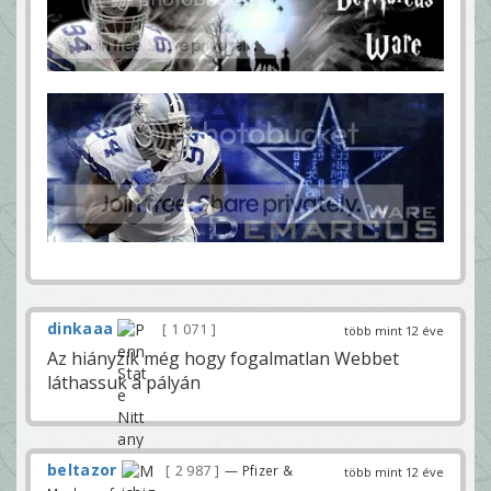
dinkaaa
1 071
több mint 12 éve
Az hiányzik még hogy fogalmatlan Webbet
láthassuk a pályán
beltazor
2 987
— Pfizer &
több mint 12 éve