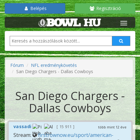
Belépés
Regisztráció
Fórum
NFL eredménykövetés
San Diego Chargers - Dallas Cowboys
San Diego Chargers -
Dallas Cowboys
vassadi
15 911
több mint 12 éve
Stream:
firstrownow.eu/sport/american-