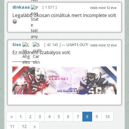
dinkaaa
1 071
több mint 12 éve
Legalább okosan csináltuk mert incomplete volt
😀
Sixo
42 145
— LIGHTS OUT!
több mint 12 éve
Ez majdnem szabályos volt.
«
1
2
3
4
5
6
7
8
9
10
11
12
»