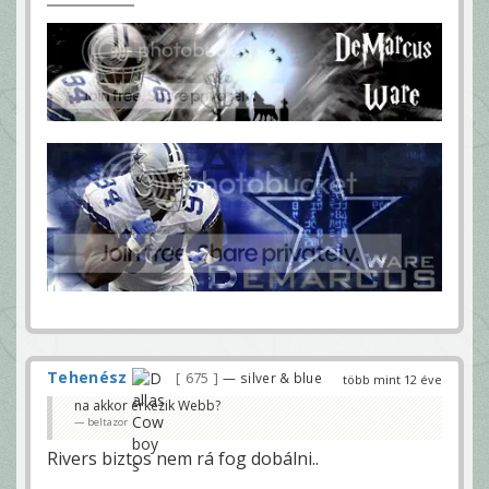
Tehenész
675
— silver & blue
több mint 12 éve
na akkor érkezik Webb?
beltazor
Rivers biztos nem rá fog dobálni..