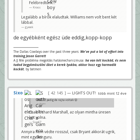
Felébredtünk...
Kroos
Legalább a bírók elaludtak. Williams nem volt bent két
lábbal.
gyeek
de egyébként egész üde eddig,kopp-kopp
The Dallas Cowboys over the past three years:
We've put a lot of effort into
training Jason Garrett
A JJ féle probléma megoldás hatásmechanizmusa:
ha van két kockád, és nem
tudod begyömöszölni őket a kerek lyukba, akkor hozz egy harmadik
kockát.
by betmen
Sixo
42 145
— LIGHTS OUT!
több mint 12 éve
DEZZZ pedig de rajta voltak 😮
Kroos
Csak Richard Marshall, az olyan mintha üresen
lett volna.
Sixo67
Annyira nem védte rosszul, csak Bryant akkorát ugrik,
mint egy kenguru.