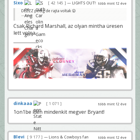
Sixo
42 145
— LIGHTS OUT!
több mint 12 éve
DEZZZ pedig de rajta voltak 😮
Kroos
Csak Richard Marshall, az olyan mintha üresen
lett volna.
dinkaaa
1 071
több mint 12 éve
1on1be idén mindenkit megver Bryant!
Blevi
9 177
— Lions & Cowboys fan
több mint 12 éve