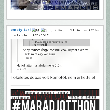
empty taxi
37 367
— NFL
több mint 12 éve
bracket champion '26
DEZZZ pedig de rajta voltak 😮
Kroos
Annyira nem védte rosszul, csak Bryant akkorát
Csak Richard Marshall, az olyan mintha üresen lett
ugrik, mint egy kenguru.
volna.
Sixo67
szaba
Ha jól láttam a labda mellé ütött.
Sixo67
Tökéletes dobás volt Romotól, nem érhette el.