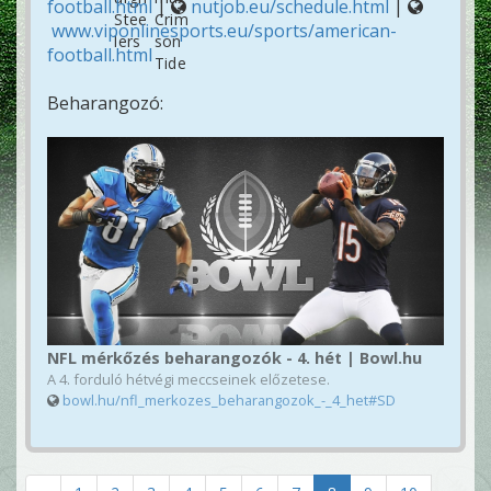
football.html
|
nutjob.eu/schedule.html
|
www.viponlinesports.eu/sports/american-
football.html
Beharangozó:
NFL mérkőzés beharangozók - 4. hét | Bowl.hu
A 4. forduló hétvégi meccseinek előzetese.
bowl.hu/nfl_merkozes_beharangozok_-_4_het#SD