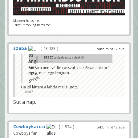
Madden hates me.
Trust, it f*cking hates me...
szaba
13 123
több mint 12 éve
DEZZZ pedig de rajta voltak 😮
Kroos
Annyira nem védte rosszul, csak Bryant akkorát
Csak Richard Marshall, az olyan mintha üresen lett
ugrik, mint egy kenguru.
volna.
Sixo67
szaba
Ha jól láttam a labda mellé ütött.
Sixo67
Süt a nap.
Cowboykarcsi
1 874
—
több mint 12 éve
Cowboys fan