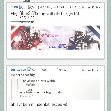
Sixo
42 145
— LIGHTS OUT!
több mint 12 éve
Elég durva holding volt ohrbergertől.
beltazor
2 987
— Pfizer &
több mint 12 éve
Moderna fan
na akkor érkezik Webb?
beltazor
Rivers biztos nem rá fog dobálni..
Tehenész
áh 1v1ben mindenkit leszed 😀