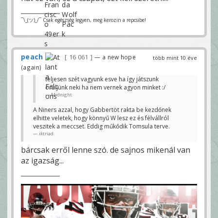
¯\_(ツ)_/¯ Csak egészség legyen, meg kerozin a repcsibe!
peach
16 061
— a new hope
több mint 10 éve
(again)
teljesen szét vagyunk esve ha így játszunk
örüljünk neki ha nem vernek agyon minket :/
Midnight
A Niners azzal, hogy Gabbertöt rakta be kezdőnek
elhitte veletek, hogy könnyű W lesz ez és félvállról
veszitek a meccset. Eddig műkődik Tomsula terve.
iktriad
bárcsak erről lenne szó. de sajnos mikenál van
az igazság...