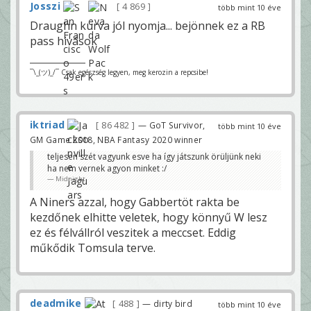
Josszi
4 869
több mint 10 éve
Draughn kurva jól nyomja... bejönnek ez a RB
pass hivások
¯\_(ツ)_/¯ Csak egészség legyen, meg kerozin a repcsibe!
iktriad
86 482
— GoT Survivor,
több mint 10 éve
GM Game 2018, NBA Fantasy 2020 winner
teljesen szét vagyunk esve ha így játszunk örüljünk neki
ha nem vernek agyon minket :/
Midnight
A Niners azzal, hogy Gabbertöt rakta be
kezdőnek elhitte veletek, hogy könnyű W lesz
ez és félvállról veszitek a meccset. Eddig
műkődik Tomsula terve.
deadmike
488
— dirty bird
több mint 10 éve