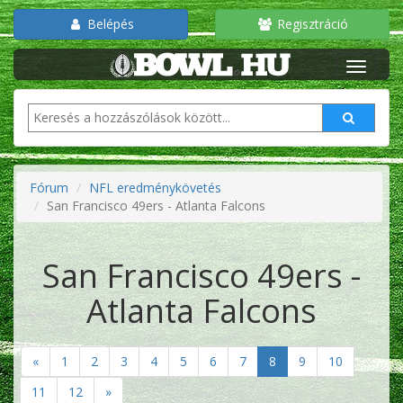
Belépés
Regisztráció
Fórum
NFL eredménykövetés
San Francisco 49ers - Atlanta Falcons
San Francisco 49ers -
Atlanta Falcons
«
1
2
3
4
5
6
7
8
9
10
11
12
»