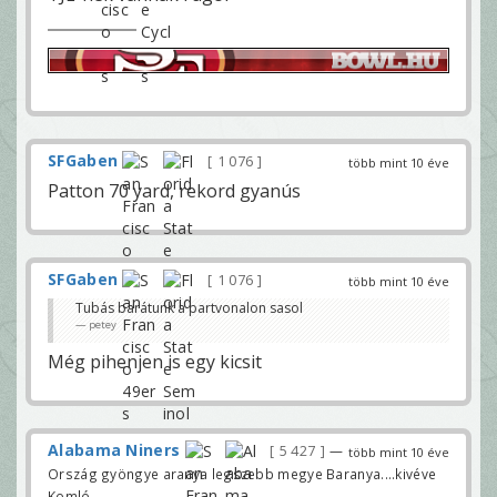
SFGaben
1 076
több mint 10 éve
Patton 70 yard, rekord gyanús
SFGaben
1 076
több mint 10 éve
Tubás barátunk a partvonalon sasol
petey
Még pihenjen is egy kicsit
Alabama Niners
5 427
—
több mint 10 éve
Ország gyöngye aranya legszebb megye Baranya....kivéve
Komló