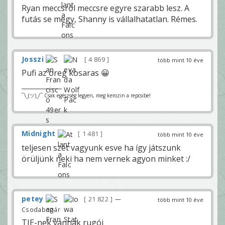
Ryan meccsről meccsre egyre szarabb lesz. A
futás se megy, Shanny is vállalhatatlan. Rémes.
Josszi
4 869
több mint 10 éve
Pufi az öreg kosaras 😀
¯\_(ツ)_/¯ Csak egészség legyen, meg kerozin a repcsibe!
Midnight
1 481
több mint 10 éve
teljesen szét vagyunk esve ha így játszunk
örüljünk neki ha nem vernek agyon minket :/
petey
21 822
—
több mint 10 éve
Csodabogár
TJE-nek vannak rugói