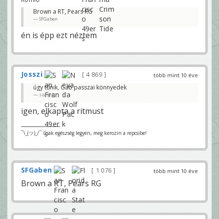
Brown a RT, Pears RG
SFGaben
én is épp ezt néztem
Josszi
4 869
több mint 10 éve
úgy tűnik, Gab passzai könnyedek
szaszia
igen, elkapta a ritmust
¯\_(ツ)_/¯ Csak egészség legyen, meg kerozin a repcsibe!
SFGaben
1 076
több mint 10 éve
Brown a RT, Pears RG