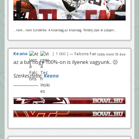
...nem , nem tündérke. A kívánság az kívánság. Térdelj csak le szépen...
Keano
1 060
— Falcons Fan
több mint 10 éve
az a baj hogy 100%-on is ilyenek vagyunk.. 😕
Szerkesztette:
Keano