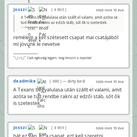
Josszi
4 869
több mint 10 éve
A Texans begyalulasa után szállt el valami, amit azóta se
tud rendbe rakni az edzői stáb, sőt ők is szetestek.
deadmike
remélem a két szétesett csapat mai csatájából
mi jövünk le nevetve
¯\_(ツ)_/¯ Csak egészség legyen, meg kerozin a repcsibe!
deadmike
488
— dirty bird
több mint 10 éve
A Texans begyalulasa után szállt el valami, amit
azóta se tud rendbe rakni az edzői stáb, sőt ők
is szetestek.
Josszi
4 869
több mint 10 éve
hát ez van, ez a csapat, ezt kell szeretni...