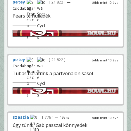
petey
21 822
—
több mint 10 éve
Csodabogár
Pears te hulladék
petey
21 822
—
több mint 10 éve
Csodabogár
Tubás barátunk a partvonalon sasol
szaszia
776
— 49ers
több mint 10 éve
úgy tűnik, Gab passzai könnyedek