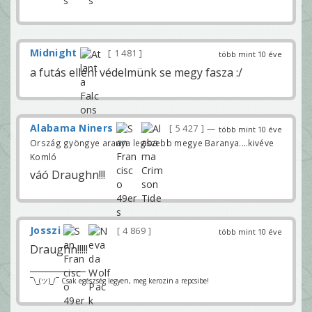
Midnight
1 481
több mint 10 éve
a futás elleni védelmünk se megy fasza :/
Alabama Niners
5 427
—
több mint 10 éve
Ország gyöngye aranya legszebb megye Baranya....kivéve
Komló
váó Draughn!!!
Josszi
4 869
több mint 10 éve
Draughn!!!!!
¯\_(ツ)_/¯ Csak egészség legyen, meg kerozin a repcsibe!