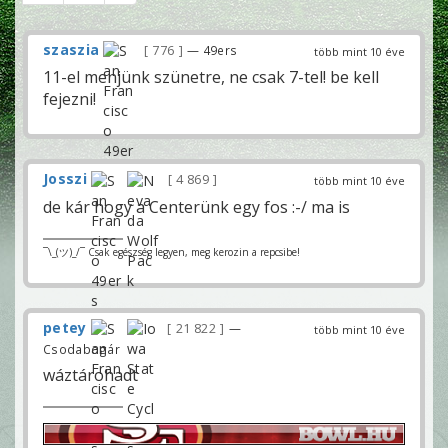
szaszia
776
— 49ers
több mint 10 éve
11-el menjünk szünetre, ne csak 7-tel! be kell
fejezni!
Josszi
4 869
több mint 10 éve
de kár hogy a Centerünk egy fos :-/ ma is
¯\_(ツ)_/¯ Csak egészség legyen, meg kerozin a repcsibe!
petey
21 822
—
több mint 10 éve
Csodabogár
wáztárohadt