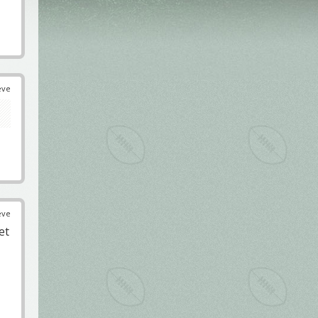
éve
éve
et