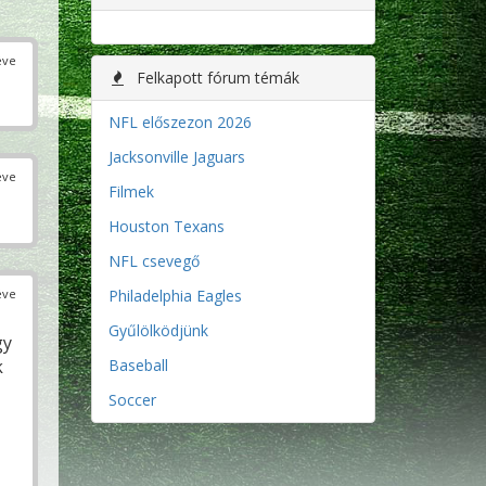
éve
Felkapott fórum témák
NFL előszezon 2026
Jacksonville Jaguars
éve
Filmek
Houston Texans
NFL csevegő
éve
Philadelphia Eagles
Gyűlölködjünk
gy
k
Baseball
Soccer