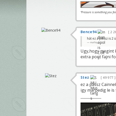
“Pressure is something you fe
Bence94
2 2
hát ez a passz is 2 
malloy
Ugy,hogy megint ku
extra pont fajni f
Stez
49 977
ez a passz Cainne
igy marpedig le is