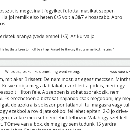
sszut is megcsinalt (egyiket futotta, masikat szepen
 Ha jol remlik elso heten 0/5 volt a 3&7 v hosszabb. Apro
os.
erletek aranya (vedelemnel 1/5). Az kurva jo
is leg that's been torn off by a trap. Praised be the day that gave me food, he cries."
— Whoops, looks like something went wrong.
több mint 6 
, mit akar Brissett. De nem most, az egesz meccsen. Minth
. Kesve dobja meg a labdakat, ezert lett a pick is, mert egy
sszolt Hilton fele. A zsebben is sokat szorakozik, nem
ol. Es erezhetoen a biztosat hajlando csak megdobni, igy me
gat, de azokra is sokszor pontatlanul, tul magasra vagy tul
ogy ezekbol a rovid jatekokbol fel lehet epiteni 2-3 jo drive-
gen, ezekre meccset nem lehet felhuzni. Valahogy szet kell
et. TOmve van a box, de meg igy sem tudunk 15 yardra