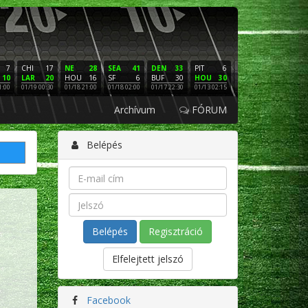
7
CHI
17
NE
28
SEA
41
DEN
33
PIT
6
NE
16
PHI
10
LAR
20
HOU
16
SF
6
BUF
30
HOU
30
LAC
3
SF
1:00
01/19 00:30
01/18 21:00
01/18 02:00
01/17 22:30
01/13 02:15
01/12 02:00
01/11 22:
Archívum
FÓRUM
Belépés
Regisztráció
Elfelejtett jelszó
Facebook