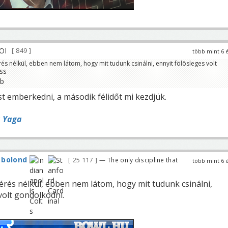
849
több mint 6 
rés nélkül, ebben nem látom, hogy mit tudunk csinálni, ennyit fölösleges volt
emberkedni, a második félidőt mi kezdjük.
 Yaga
 bolond
25 117
— The only discipline that
több mint 6 
érés nélkül, ebben nem látom, hogy mit tudunk csinálni,
volt gondolkodni.