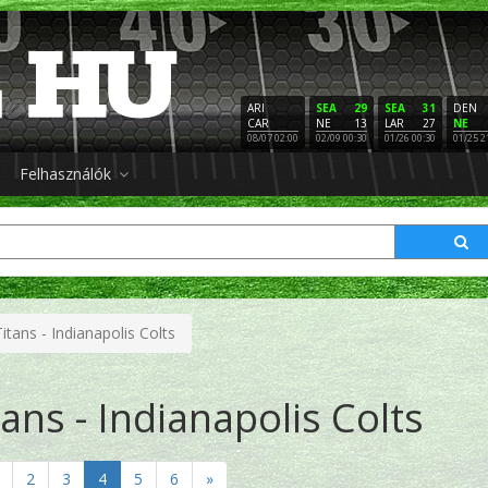
ARI
SEA
29
SEA
31
DEN
CAR
NE
13
LAR
27
NE
08/07 02:00
02/09 00:30
01/26 00:30
01/25 2
Felhasználók
tans - Indianapolis Colts
ans - Indianapolis Colts
2
3
4
5
6
»