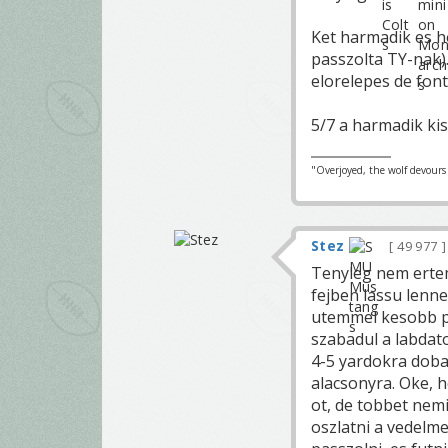
Ket harmadik es ho
passzolta TY-nak).
elorelepes de font
5/7 a harmadik kis
"Overjoyed, the wolf devours h
Stez
49 977
Tenyleg nem ertem
fejben lassu lenne
utemmel kesobb pa
szabadul a labdat
4-5 yardokra dobal
alacsonyra. Oke, h
ot, de tobbet nemi
oszlatni a vedelm