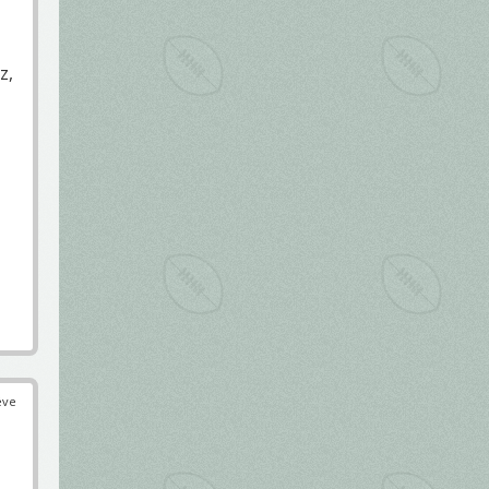
z,
éve