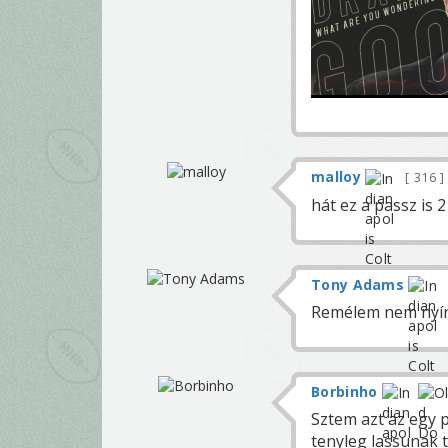
malloy
316
hát ez a passz is 
Tony Adams
Remélem nem nyír 
Borbinho
Sztem azt az egy p
tenyleg lassunak t