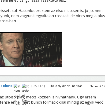
 sem lehet. Ez igy lassan zsakutca lesz.
rissett-tol. Hasonlot ereztem az elso meccsen is, jo-jo, nem
gyunk, nem vagyunk egyaltalan rosszak, de nincs meg a plus
fense-ben.
 bolond
25 117
— The only discipline that
több mint 6 
 az utolsó play, meccs közben is hívhatnánk. Úgy érzem
efense enné, mert bunch formációknál mindig az egyik védő