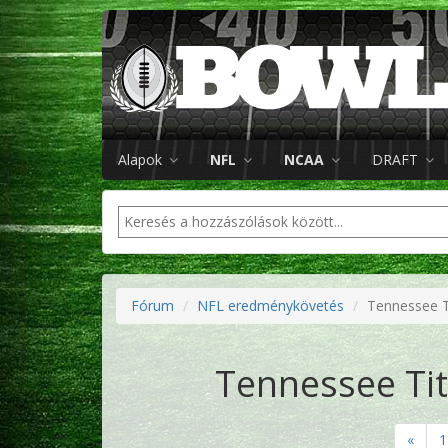
Alapok
NFL
NCAA
DRAFT
Fórum
NFL eredménykövetés
Tennessee Ti
Tennessee Tit
«
1