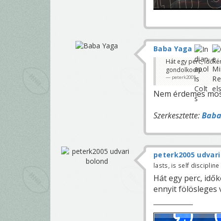
Baba Yaga
Hát egy perc, időké
gondolkodni.
peterk2005
Nem érdemes most 
Szerkesztette:
Baba
peterk2005 udvari
lasts, is self discipline
Hát egy perc, idők
ennyit fölösleges 