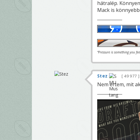
hátralép. Könnyen
Mack is könnyebbe
“Pressure is something you fe
Stez
49 977
Nem ertem, mit ak