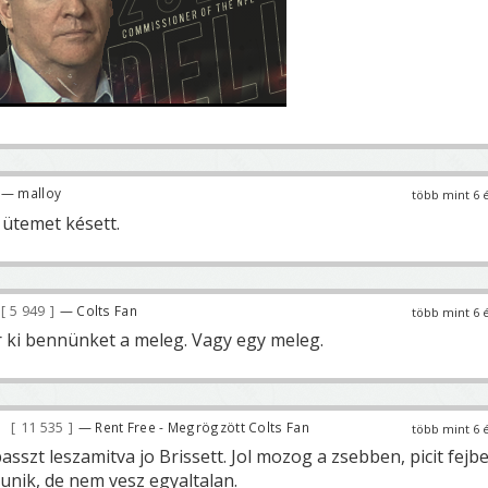
— malloy
több mint 6 
2 ütemet késett.
5 949
— Colts Fan
több mint 6 
ki bennünket a meleg. Vagy egy meleg.
11 535
— Rent Free - Megrögzött Colts Fan
több mint 6 
asszt leszamitva jo Brissett. Jol mozog a zsebben, picit fejb
unik, de nem vesz egyaltalan.