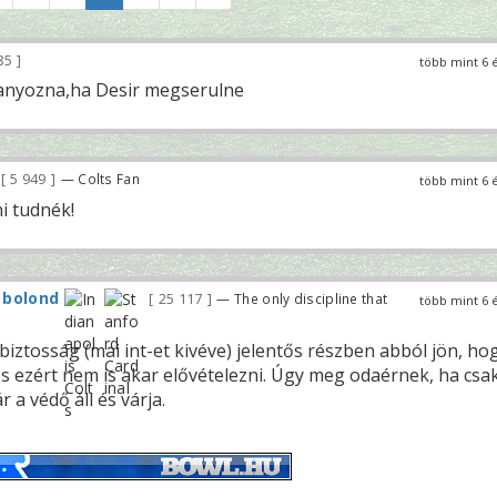
85
több mint 6 
ianyozna,ha Desir megserulne
5 949
— Colts Fan
több mint 6 
i tudnék!
 bolond
25 117
— The only discipline that
több mint 6 
 biztosság (mai int-et kivéve) jelentős részben abból jön, ho
és ezért nem is akar elővételezni. Úgy meg odaérnek, ha csa
 a védő áll és várja.