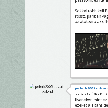
passzolni, es futni
Sokkal tobb kell B
rossz, pariban va
az atutoero az of
peterk2005 udvari
lasts, is self discipline
Ilyeneket, mint ez
ezeket a Titans d