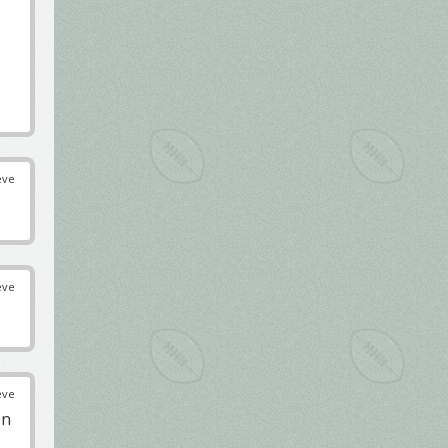
éve
éve
éve
en