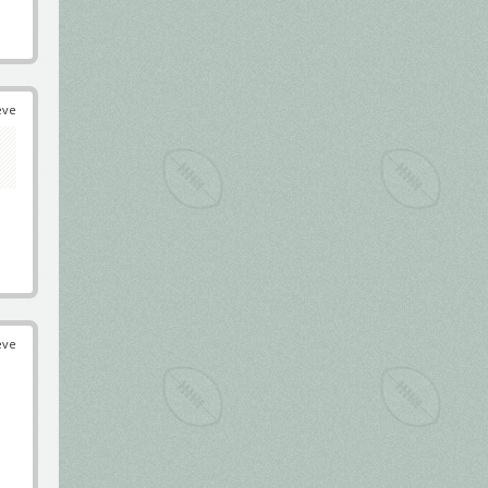
éve
éve