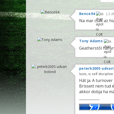
Bence94
2 2
Na mar csak az h
Tony Adams
Geatherstől hányn
peterk2005 udvari
lasts, is self discipline
Hát ja. A turnover
Brissett nem tud 
akkor dobja ha már