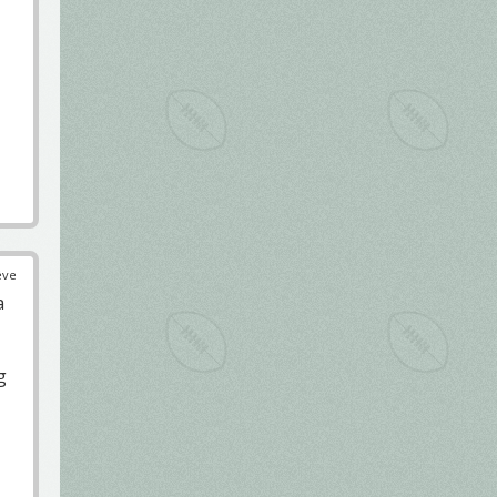
éve
a
g