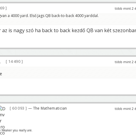
869
több mint 2 
van a 4000 yard. Első Jags QB back-to-back 4000 yarddal.
az is nagy szó ha back to back kezdő QB van két szezonba
14 490
több mint 2 
60 093
— The Mathematician
több mint 2 
 Weaker you really are.