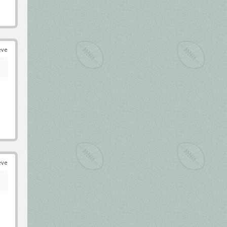
éve
éve