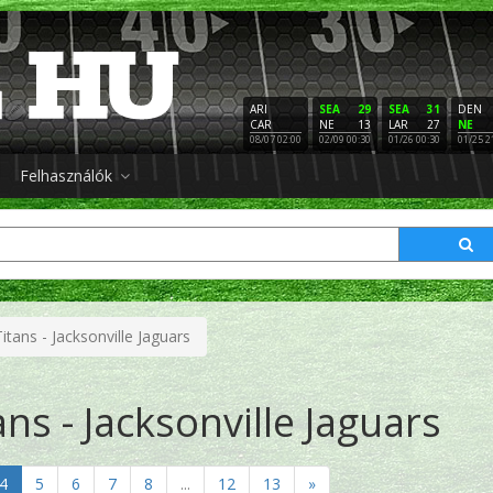
ARI
SEA
29
SEA
31
DEN
CAR
NE
13
LAR
27
NE
08/07 02:00
02/09 00:30
01/26 00:30
01/25 2
Felhasználók
tans - Jacksonville Jaguars
ns - Jacksonville Jaguars
4
5
6
7
8
...
12
13
»