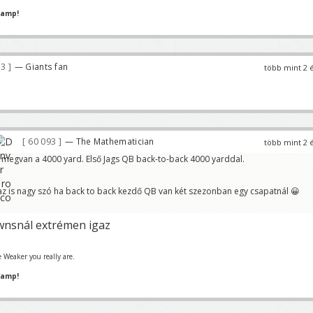
hamp!
03
— Giants fan
több mint 2 
60 093
— The Mathematician
több mint 2 
 megvan a 4000 yard. Első Jags QB back-to-back 4000 yarddal.
z is nagy szó ha back to back kezdő QB van két szezonban egy csapatnál 😀
wnsnál extrémen igaz
 Weaker you really are.
hamp!