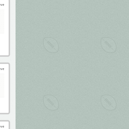
éve
éve
éve