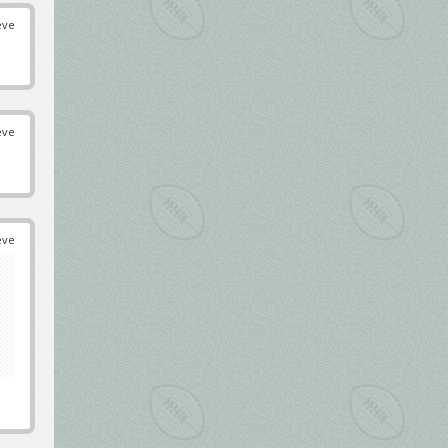
éve
éve
éve