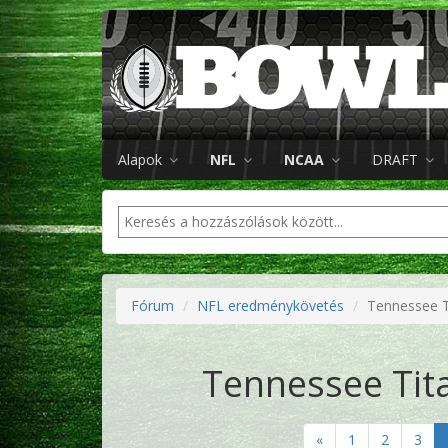
Alapok
NFL
NCAA
DRAFT
Fórum
NFL eredménykövetés
Tennessee Ti
Tennessee Tita
«
1
2
3