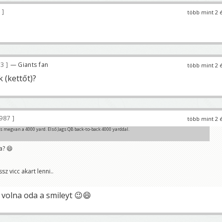
7
több mint 2 
03
— Giants fan
több mint 2 
 (kettőt)?
 987
több mint 2 
 megvan a 4000 yard. Első Jags QB back-to-back 4000 yarddal.
a? 😄
z vicc akart lenni..
volna oda a smileyt 😉😄