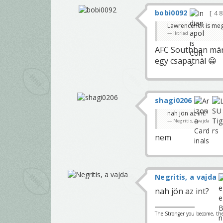
bobi0092
4 
Lawrencenek is meg
iktriad
AFC Southban már 
egy csapatnál 😀
shagi0206
nah jön az int?
Negritis, a vajda
nem
Negritis, a vajda
nah jön az int?
The Stronger you become, the