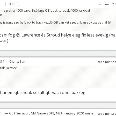
14 490
több mint 2 
 megvan a 4000 yard. Első Jags QB back-to-back 4000 yarddal.
z is nagy szó ha back to back kezdő QB van két szezonban egy csapatnál 😀
ozni fog 😊 Lawrence és Stroud helye elég fix lesz évekig (ha
zar).
03
— Giants fan
több mint 2 
ak (kettőt)?
 hanem qb sneak sérült qb-val.. röhej bazzeg
84
— GoT Survivor, GM Game 2018, NBA Fantasy 2020 winner
több mint 2 