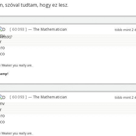
, szóval tudtam, hogy ez lesz.
60 093
— The Mathematician
több mint 2 
kettőt)?
 Weaker you really are.
hamp!
60 093
— The Mathematician
több mint 2 
 Weaker you really are.