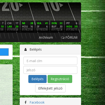
7
CHI
17
NE
28
SEA
41
DEN
33
PIT
6
NE
16
PHI
10
LAR
20
HOU
16
SF
6
BUF
30
HOU
30
LAC
3
SF
1:00
01/19 00:30
01/18 21:00
01/18 02:00
01/17 22:30
01/13 02:15
01/12 02:00
01/11 22:
Archívum
FÓRUM
Belépés
Regisztráció
Elfelejtett jelszó
Facebook