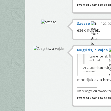
I wanted Champ to be c
Szesze
22 0
ezek hülyék..
Negritis, a vajda
Lawrencenek is
iktriad
AFC Southban már a
bobi0092
mondjuk ez a bro
The Stronger you become, the
I wanted Champ to be c