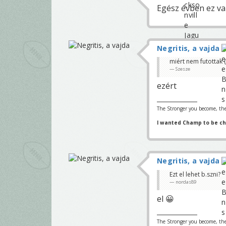
Egész évben ez van
Negritis, a vajda
miért nem futottak (
Szesze
ezért
The Stronger you become, the
I wanted Champ to be c
Negritis, a vajda
Ezt el lehet b.szni?
nordas89
el 😀
The Stronger you become, the