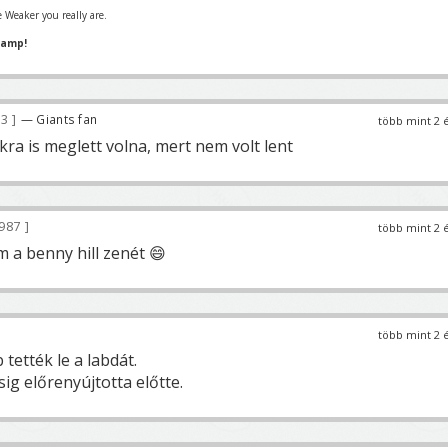
 Weaker you really are.
hamp!
03
— Giants fan
több mint 2 
ikra is meglett volna, mert nem volt lent
 987
több mint 2 
m a benny hill zenét 😄
több mint 2 
tették le a labdát.
sig előrenyújtotta előtte.