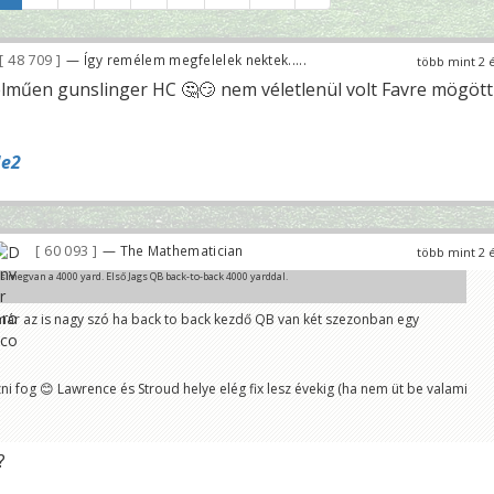
48 709
— Így remélem megfelelek nektek.....
több mint 2 
lműen gunslinger HC 🤔😏 nem véletlenül volt Favre mögött
e2
60 093
— The Mathematician
több mint 2 
 megvan a 4000 yard. Első Jags QB back-to-back 4000 yarddal.
ár az is nagy szó ha back to back kezdő QB van két szezonban egy
ni fog 😊 Lawrence és Stroud helye elég fix lesz évekig (ha nem üt be valami
?