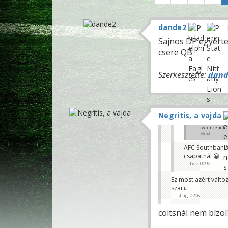
dande2
Sajnos DP egyérte
csere QB
Szerkesztette:
dand
Negritis, a vajda
Lawrencenek is
iktriad
AFC Southban m
csapatnál 😀
bobi0092
Ez most azért változ
szar).
shagi0206
coltsnál nem bízol