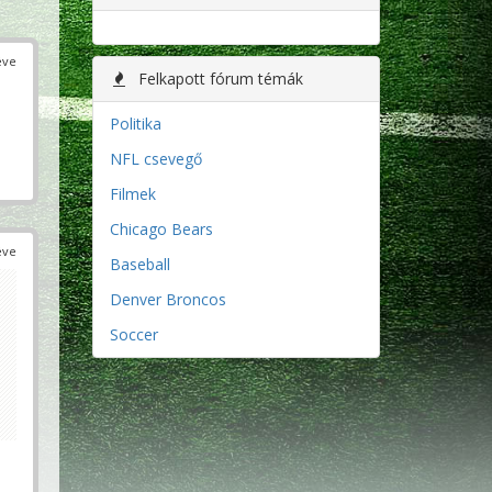
éve
Felkapott fórum témák
Politika
NFL csevegő
Filmek
Chicago Bears
éve
Baseball
Denver Broncos
Soccer