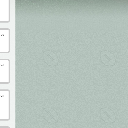
éve
éve
éve