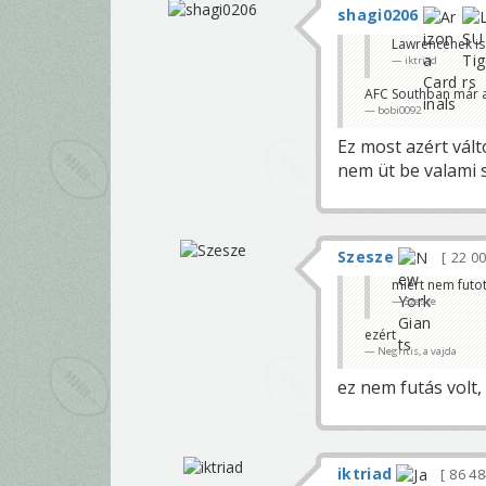
shagi0206
Lawrencenek is
iktriad
AFC Southban már a
bobi0092
Ez most azért vált
nem üt be valami s
Szesze
22 0
miért nem futott
Szesze
ezért
Negritis, a vajda
ez nem futás volt,
iktriad
86 4