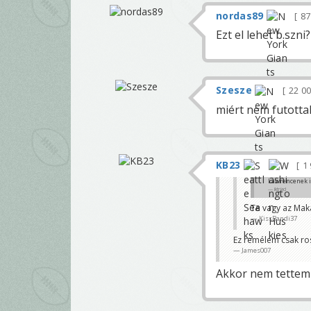
nordas89
8
Ezt el lehet b.szni?
Szesze
22 0
miért nem futottak
KB23
1
Lawrencenek is
iktriad
Te vagy az Mak
KissBandi37
Ez remélem csak ross
James007
Akkor nem tettem 