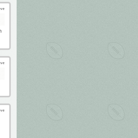
éve
n
éve
éve