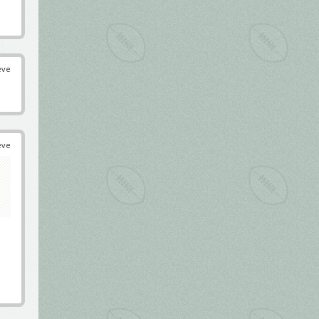
éve
éve