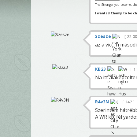
The Stronger you become, the
I wanted Champ to be c
Szesze
22 0
az a vicc, h másod
KB23
1
Na itt aláképzelte
R4v3N
147
Szerintem hátrébb 
A WR kb. fél yardo