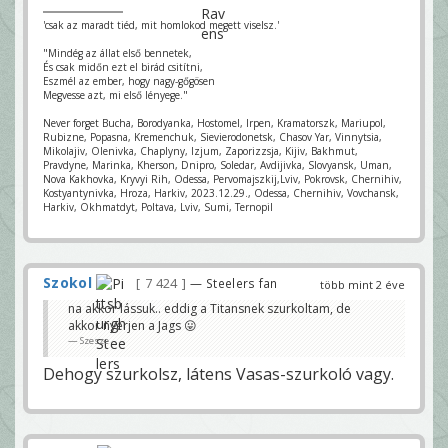
v
h
m
o
'csak az maradt tiéd, mit homlokod megett viselsz.'
o
g
n
y
d
"Mindég az állat első bennetek,
ő
j
És csak midőn ezt el birád csitítni,
e
u
Eszmél az ember, hogy nagy-gőgösen
g
k
Megvesse azt, mi első lényege."
y
k
ő
u
s
k
Never forget Bucha, Borodyanka, Hostomel, Irpen, Kramatorszk, Mariupol,
t
a
Rubizne, Popasna, Kremenchuk, Sievierodonetsk, Chasov Yar, Vinnytsia,
e
v
Mikolajiv, Olenivka, Chaplyny, Izjum, Zaporizzsja, Kijiv, Bakhmut,
h
o
Pravdyne, Marinka, Kherson, Dnipro, Soledar, Avdijivka, Slovyansk, Uman,
e
l
Nova Kakhovka, Kryvyi Rih, Odessa, Pervomajszkij,Lviv, Pokrovsk, Chernihiv,
t
t
s
Kostyantynivka, Hroza, Harkiv, 2023.12.29., Odessa, Chernihiv, Vovchansk,
a
é
z
Harkiv, Okhmatdyt, Poltava, Lviv, Sumi, Ternopil
g
t
?
é
É
n
n
y
n
e
Szokol
7 424
— Steelers fan
több mint 2 éve
m
K
i
n
s
na akkor lássuk.. eddig a Titansnek szurkoltam, de
a
s
g
akkor nyerjen a Jags 😛
B
y
a
Szesze
o
n
d
n
i
Dehogy szurkolsz, látens Vasas-szurkoló vagy.
l
3
á
7
t
o
k
m
o
e
r
z
s