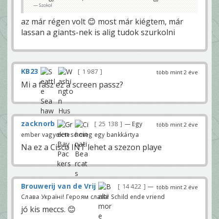
n
o
Szokol
n
n
o
l
a
az már régen volt 😊 most már kiégtem, már
á
m
t
lassan a giants-nek is alig tudok szurkolni
i
o
k
m
o
e
r
z
b
t
e
m
k
i
KB23
1 987
e
több mint 2 éve
ó
r
t
Mi a fasz ez a screen passz?
ü
a
l
i
t
t
a
t
l
v
i
a
g
n
zacknorb
25 138
— Egy
több mint 2 éve
á
a
b
l
ember vagyok tesó meg egy bankkártya
a
i
,
g
Na ez a Cisco INT lehet a szezon playe
n
á
e
b
m
a
a
n
z
.
t
A
m
Brouwerij van de Vrij
z
14 422
—
több mint 2 éve
o
e
n
Слава Україні! Героям слава! Schild ende vriend
l
d
s
t
jó kis meccs. 😊
ő
á
é
k