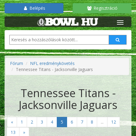
Belépés
Regisztráció
Fórum
NFL eredménykövetés
Tennessee Titans - Jacksonville Jaguars
Tennessee Titans -
Jacksonville Jaguars
«
1
2
3
4
5
6
7
8
...
12
13
»