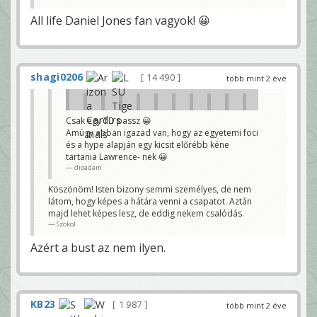
All life Daniel Jones fan vagyok! 😀
shagi0206
14 490
több mint 2 éve
A
m
ú
Csak egy TD passz 😀
g
Amúgy abban igazad van, hogy az egyetemi foci
y
é
és a hype alapján egy kicsit előrébb kéne
n
tartania Lawrence- nek 😀
t
u
dioadam
d
o
Köszönöm! Isten bizony semmi személyes, de nem
m
,
látom, hogy képes a hátára venni a csapatot. Aztán
h
majd lehet képes lesz, de eddig nekem csalódás.
o
Szokol
g
y
L
Azért a bust az nem ilyen.
a
w
r
e
n
c
e
KB23
1 987
több mint 2 éve
s