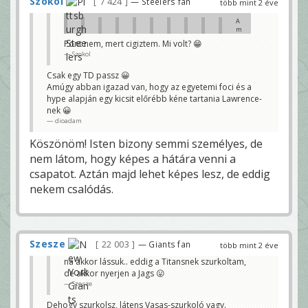
Szokol
7 424
— Steelers fan
több mint 2 éve
z
t
A
m
m
o
ú
n
Pont nem, mert cigiztem. Mi volt? 😁
g
d
Szokol
y
t
é
á
n
k
Csak egy TD passz 😀
t
h
Amúgy abban igazad van, hogy az egyetemi foci és a
u
o
d
hype alapján egy kicsit előrébb kéne tartania Lawrence-
g
o
y
nek 😀
m
ő
,
dioadam
e
h
g
o
y
Köszönöm! Isten bizony semmi személyes, de
g
ő
y
s
nem látom, hogy képes a hátára venni a
L
t
a
csapatot. Aztán majd lehet képes lesz, de eddig
e
w
h
nekem csalódás.
r
e
e
t
n
s
c
é
e
g
s
?
é
É
Szesze
22 003
— Giants fan
r
több mint 2 éve
n
ü
n
l
na akkor lássuk.. eddig a Titansnek szurkoltam,
e
t
m
de akkor nyerjen a Jags 😛
,
n
Szesze
d
a
e
g
a
y
Dehogy szurkolsz, látens Vasas-szurkoló vagy.