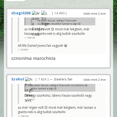
shagi0206
14 490
több mint 2 éve
na akkor lássuk.. eddig a Titansnek
szurkoltam, de akkor nyerjen a Jags 😛
Szesze
az már régen volt 😊 most már kiégtem, már
lassan a giants-nek is alig tudok szurkolni
Dehogy szurkolsz, látens Vasas-szurkoló vagy.
Szokol
Szesze
All life Daniel Jones fan vagyok! 😀
Szokol
szinoníma: mazochista
Szokol
7 424
— Steelers fan
több mint 2 éve
na akkor lássuk.. eddig a Titansnek szurkoltam, de
akkor nyerjen a Jags 😛
Szesze
Dehogy szurkolsz, látens Vasas-szurkoló vagy.
Szokol
az már régen volt 😊 most már kiégtem, már lassan a
giants-nek is alig tudok szurkolni
Szesze