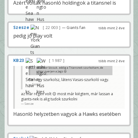
é
Azért voltak hasonló holdingok a titansnel is
r
ü
l
t
,
d
e
Szesze
22 003
— Giants fan
több mint 2 éve
a
n
pedig jó play volt
n
o
a
m
i
k
KB23
o
1 987
több mint 2 éve
r
b
na akkor lássuk.. eddig a Titansnek szurkoltam, de
e
akkor nyerjen a Jags 😛
k
Szesze
e
Dehogy szurkolsz, látens Vasas-szurkoló vagy.
r
Szokol
ü
l
t
az már régen volt 😊 most már kiégtem, már lassan a
a
giants-nek is alig tudok szurkolni
l
Szesze
i
g
á
Hasonló helyzetben vagyok a Hawks esetében
b
a
,
n
e
m
a