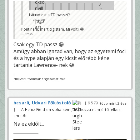
u
n
A
k
-
m
a
e
ú
v
m
Láttad ezt a TD passzt?
g
o
é
dioadam
y
l
g
é
t
h
n
a
Pont nem, mert cigiztem. Mi volt? 😁
o
t
z
g
Szokol
u
t
y
d
é
a
o
n
Csak egy TD passz 😀
z
m
y
l
,
Amúgy abban igazad van, hogy az egyetemi foci
e
h
s
K
és a hype alapján egy kicsit előrébb kéne
o
z
i
g
,
s
tartania Lawrence- nek 😀
y
s
h
L
B
a
a
a
j
n
w
l
d
NBII-es futballisták a f@szomat már
r
o
i
e
3
k
n
7
r
c
á
e
k
h
s
o
o
bcsarli, Udvari Főkóstoló
é
9 579
r
több mint 2 éve
g
r
s
y
— A Heinz Field-en soha sem járt, hozzá nem értő lelkes
ü
z
n
l
a
e
amatőr
t
k
m
,
o
Na ez eldőlt...
d
s
e
Q
N
a
e
B
g
n
-
r
n