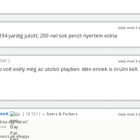
több mint 3 
94 yardig jutott, 200-nel sok penzt nyertem volna.
541
több mint 3 
b volt esély még az utolsó playben. idén ennek is örülni kell.
rnok
18 131
— beers & Packers
több mint 3 
lt be egy HM-et?
árnok
nincs aki elkapja