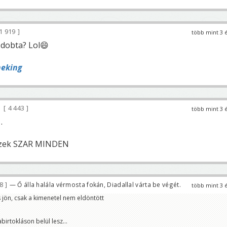
1 919
több mint 3 
 dobta? Lol😄
heking
4 443
több mint 3 
.
ézzek SZAR MINDEN
58
— Ő álla halála vérmosta fokán, Diadallal várta be végét.
több mint 3 
 jön, csak a kimenetel nem eldöntött
irtokláson belül lesz...