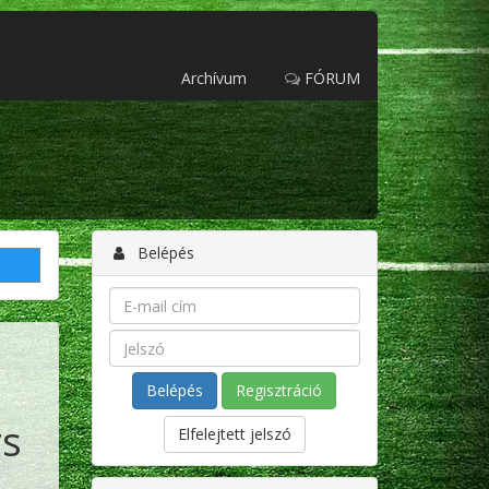
Archívum
FÓRUM
Belépés
Regisztráció
rs
Elfelejtett jelszó