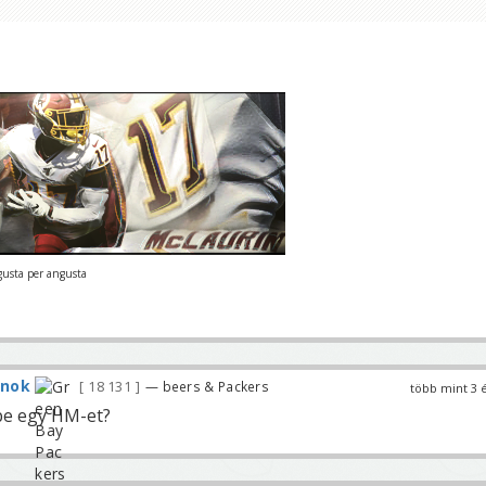
gusta per angusta
rnok
18 131
— beers & Packers
több mint 3 
 be egy HM-et?