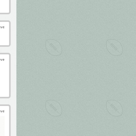
éve
éve
éve