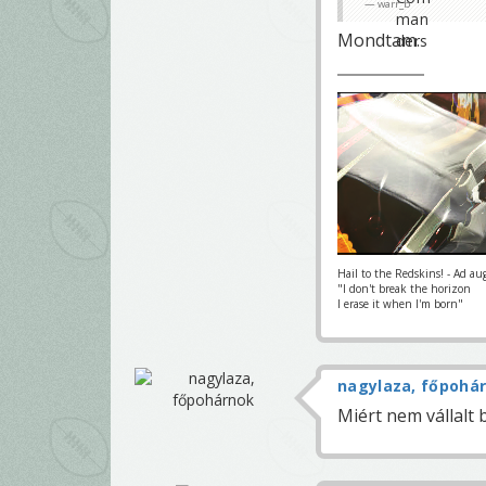
warr_b
Mondtam.
Hail to the Redskins! - Ad au
"I don't break the horizon
I erase it when I'm born"
nagylaza, főpohá
Miért nem vállalt