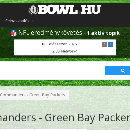
Felhasználók
NFL eredménykövetés
-
1 aktív topik
NFL előszezon 2026
3
3
2:00, Network4
 Commanders - Green Bay Packers
nders - Green Bay Packe