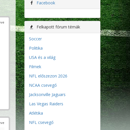
Facebook
éve
Felkapott fórum témák
Soccer
Politika
USA és a világ
Filmek
NFL előszezon 2026
NCAA csevegő
Jacksonville Jaguars
Las Vegas Raiders
Atlétika
NFL csevegő
éve