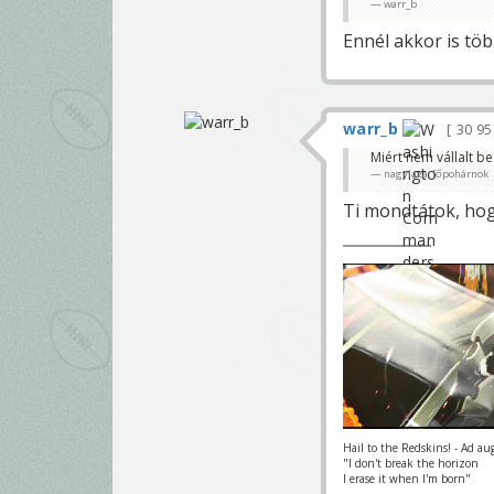
warr_b
Ennél akkor is több
warr_b
30 9
Miért nem vállalt b
nagylaza, főpohárnok
Ti mondtátok, hog
Hail to the Redskins! - Ad au
"I don't break the horizon
I erase it when I'm born"