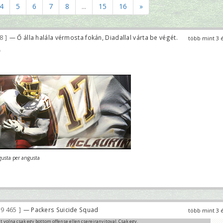
4
5
6
7
8
...
15
16
»
58
— Ő álla halála vérmosta fokán, Diadallal várta be végét.
több mint 3 

gusta per angusta
9 465
— Packers Suicide Squad
több mint 3 
tt volna csak egy bottom offense ellen csereiranyitoval. Csak egy.