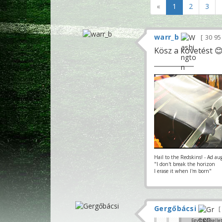
«
1
2
3
warr_b
30 9
Kösz a követést 
Hail to the Redskins! - Ad au
"I don't break the horizon
I erase it when I'm born"
Gergőbácsi
Egy stop kelle