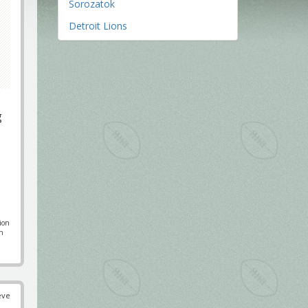
Sorozatok
Detroit Lions
g
pion
en
éve