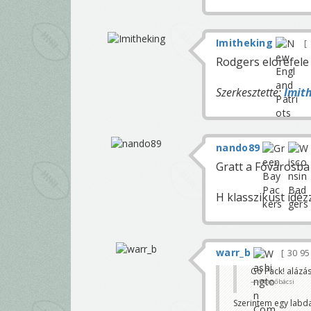
Imitheking
Rodgers elorefele
Szerkesztette:
Imit
nando89
Gratt a Fővárosba 
H klasszikust id
warr_b
30 9
Go Pack! alázás
Gergőbácsi
Szerintem egy labdab