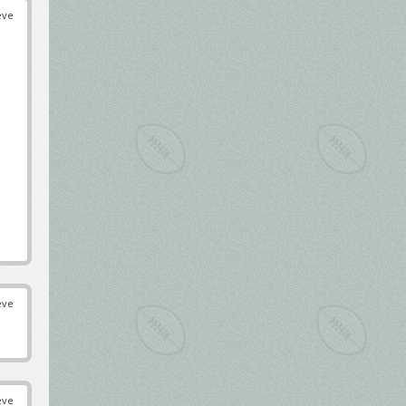
éve
éve
éve