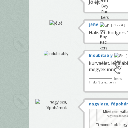
Jó éjt!
JéBé
8 224
Halisten Rodgers 1
Indubitably
kurvaélet. legaláb
megyek inni
I... don't care... John.
nagylaza, főpohá
Miért nem válla
nagylaza, főpoh
Ti mondtátok, hogy 