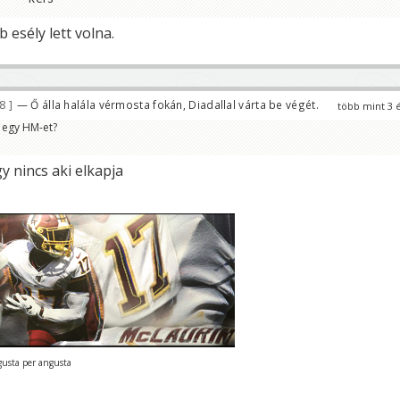
 esély lett volna.
58
— Ő álla halála vérmosta fokán, Diadallal várta be végét.
több mint 3 
e egy HM-et?
y nincs aki elkapja
gusta per angusta