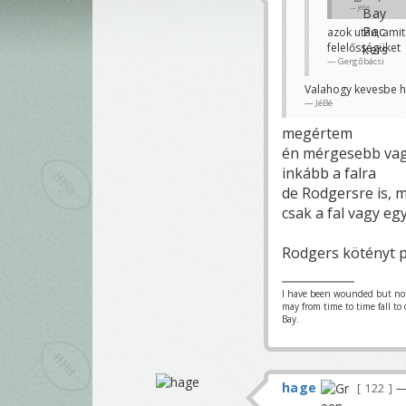
JéBé
azok után, amit
felelősségüket
Gergőbácsi
Valahogy kevesbe h
JéBé
megértem
én mérgesebb vagy
inkább a falra
de Rodgersre is, 
csak a fal vagy eg
Rodgers kötényt p
I have been wounded but not y
may from time to time fall to
Bay.
hage
122
—