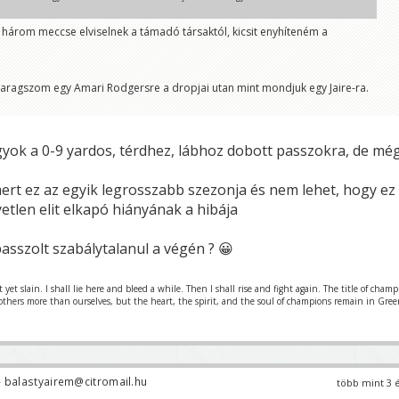
 három meccse elviselnek a támadó társaktól, kicsit enyhíteném a
aragszom egy Amari Rodgersre a dropjai utan mint mondjuk egy Jaire-ra.
ok a 0-9 yardos, térdhez, lábhoz dobott passzokra, de mé
mert ez az egyik legrosszabb szezonja és nem lehet, hogy ez
yetlen elit elkapó hiányának a hibája
asszolt szabálytalanul a végén ? 😀
et slain. I shall lie here and bleed a while. Then I shall rise and fight again. The title of cham
 others more than ourselves, but the heart, the spirit, and the soul of champions remain in Gre
 balastyairem@citromail.hu
több mint 3 