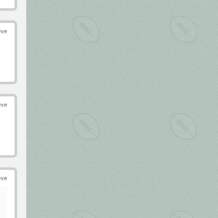
éve
éve
éve