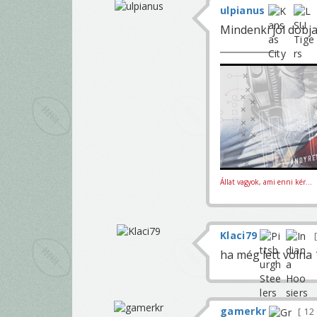
ulpianus
Mindenki jól dobj
Állat vagyok, ami enni kér...
Klaci79
ha még lett volna 
gamerkr
12