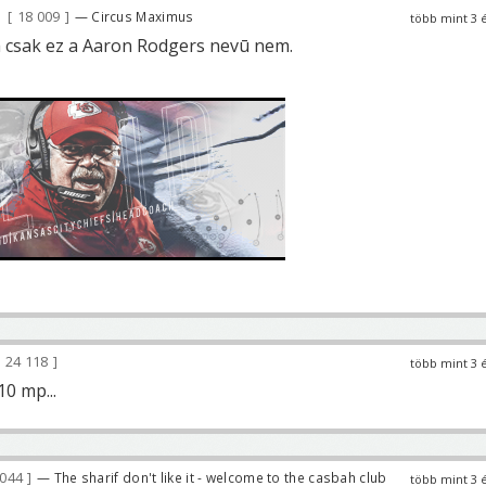
18 009
— Circus Maximus
több mint 3 
a csak ez a Aaron Rodgers nevū nem.
24 118
több mint 3 
10 mp...
 044
— The sharif don't like it - welcome to the casbah club
több mint 3 