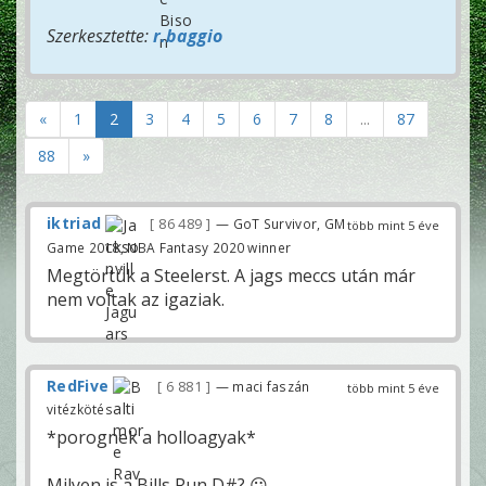
Szerkesztette:
r.baggio
«
1
2
3
4
5
6
7
8
...
87
88
»
iktriad
86 489
— GoT Survivor, GM
több mint 5 éve
Game 2018, NBA Fantasy 2020 winner
Megtörtük a Steelerst. A jags meccs után már
nem voltak az igaziak.
RedFive
6 881
— maci faszán
több mint 5 éve
vitézkötés
*porognek a holloagyak*
Milyen is a Bills Run D#? 😕