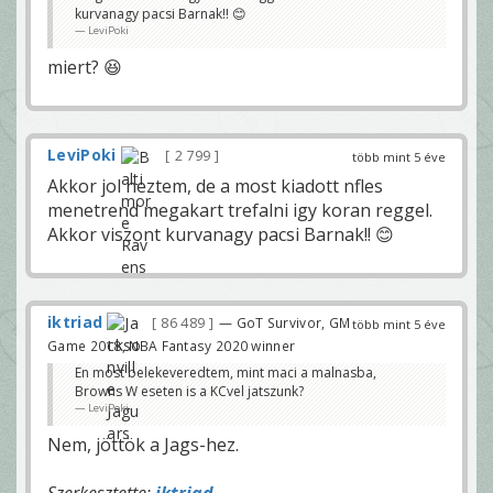
kurvanagy pacsi Barnak!! 😊
LeviPoki
miert? 😆
LeviPoki
2 799
több mint 5 éve
Akkor jol neztem, de a most kiadott nfles
menetrend megakart trefalni igy koran reggel.
Akkor viszont kurvanagy pacsi Barnak!! 😊
iktriad
86 489
— GoT Survivor, GM
több mint 5 éve
Game 2018, NBA Fantasy 2020 winner
En most belekeveredtem, mint maci a malnasba,
Browns W eseten is a KCvel jatszunk?
LeviPoki
Nem, jöttök a Jags-hez.
Szerkesztette:
iktriad