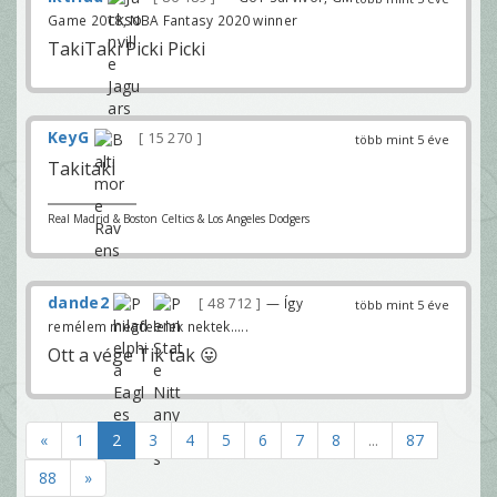
Game 2018, NBA Fantasy 2020 winner
TakiTaki Picki Picki
KeyG
15 270
több mint 5 éve
Takitaki
Real Madrid & Boston Celtics & Los Angeles Dodgers
dande2
48 712
— Így
több mint 5 éve
remélem megfelelek nektek.....
Ott a vége Tik tak 😛
«
1
2
3
4
5
6
7
8
...
87
88
»