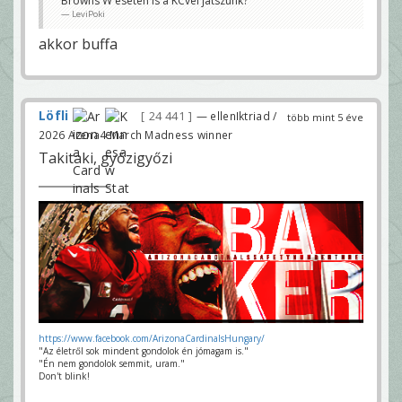
Browns W eseten is a KCvel jatszunk?
LeviPoki
akkor buffa
Löfli
24 441
— ellenIktriad /
több mint 5 éve
2026 Arena4 March Madness winner
Takitaki, győzigyőzi
https://www.facebook.com/ArizonaCardinalsHungary/
"Az életről sok mindent gondolok én jómagam is."
"Én nem gondolok semmit, uram."
Don't blink!