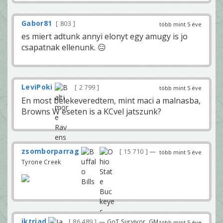
Gabor81
803
több mint 5 éve
es miert adtunk annyi elonyt egy amugy is jo
csapatnak ellenunk. 😑
LeviPoki
2 799
több mint 5 éve
En most belekeveredtem, mint maci a malnasba,
Browns W eseten is a KCvel jatszunk?
zsomborparrag
15 710
—
több mint 5 éve
Tyrone Creek
iktriad
86 489
— GoT Survivor, GM
több mint 5 éve