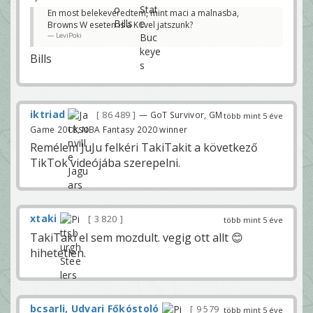
En most belekeveredtem, mint maci a malnasba,
Browns W eseten is a KCvel jatszunk?
LeviPoki
Bills
iktriad
86 489
— GoT Survivor, GM
több mint 5 éve
Game 2018, NBA Fantasy 2020 winner
Remélem JuJu felkéri TakiTakit a következő
TikTok videójába szerepelni.
xtaki
3 820
több mint 5 éve
TakiTaki el sem mozdult. vegig ott allt 😊
hihetetlen.
bcsarli, Udvari Főkóstoló
9 579
több mint 5 éve