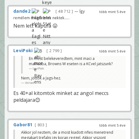
dande2
48 712
— Így
több mint 5 éve
remélem megfelelek nektek.....
Nem lett kapufa 😛
LeviPoki
2 799
több mint 5 éve
En most belekeveredtem, mint maci a
malnasba, Browns W eseten is a KCvel jatszunk?
LeviPoki
Nem, jöttök a Jags-hez.
iktriad
Es 40+al kitomtok minket az angol meccs
peldajara😊
Gabor81
803
több mint 5 éve
Akkor jol neztem, de a most kiadott nfles menetrend
megakart trefalni igy koran reggel. Akkor viszont