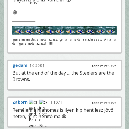
😄
Igen a ma-ma-dar, a madar az asz, igen a ma-ma-dar a madar az asz! A ma-ma-
dar, igen a madar az asz!!!!!!!!!!!
gedam
6 508
több mint 5 éve
But at the end of the day … the Steelers are the
Browns.
Zaborn
107
több mint 5 éve
Remélem a Mahomes is ilyen kipihent lesz jövő
héten, mint Benító ma 😀