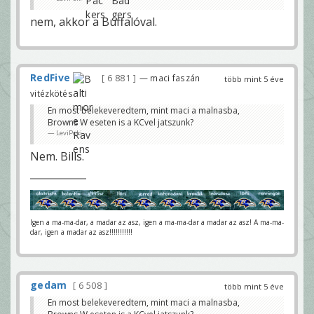
nem, akkor a Buffalóval.
RedFive
6 881
— maci faszán
több mint 5 éve
vitézkötés
En most belekeveredtem, mint maci a malnasba,
Browns W eseten is a KCvel jatszunk?
LeviPoki
Nem. Bills.
Igen a ma-ma-dar, a madar az asz, igen a ma-ma-dar a madar az asz! A ma-ma-
dar, igen a madar az asz!!!!!!!!!!!
gedam
6 508
több mint 5 éve
En most belekeveredtem, mint maci a malnasba,