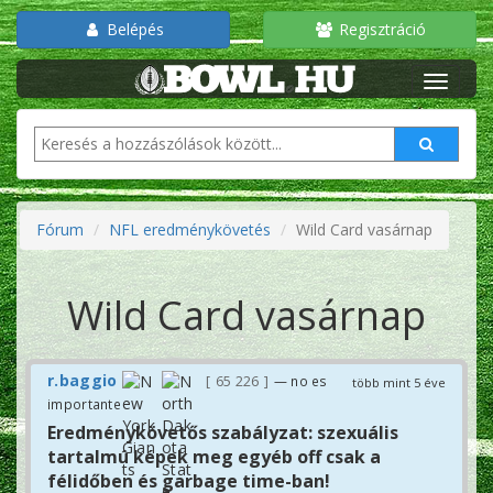
Belépés
Regisztráció
Fórum
NFL eredménykövetés
Wild Card vasárnap
Wild Card vasárnap
r.baggio
65 226
— no es
több mint 5 éve
importante
Eredménykövetős szabályzat: szexuális
tartalmú képek meg egyéb off csak a
félidőben és garbage time-ban!