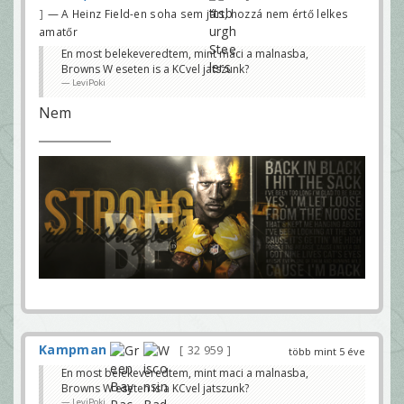
— A Heinz Field-en soha sem járt, hozzá nem értő lelkes
amatőr
En most belekeveredtem, mint maci a malnasba,
Browns W eseten is a KCvel jatszunk?
LeviPoki
Nem
Kampman
32 959
több mint 5 éve
En most belekeveredtem, mint maci a malnasba,
Browns W eseten is a KCvel jatszunk?
LeviPoki