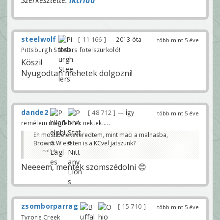
steelwolf
11 166
— 2013 óta
több mint 5 éve
Pittsburgh Steelers fotelszurkoló!
Köszi!
Nyugodtan mehetek dolgozni!
dande2
48 712
— Így
több mint 5 éve
remélem megfelelek nektek.....
En most belekeveredtem, mint maci a malnasba,
Browns W eseten is a KCvel jatszunk?
LeviPoki
Neeeem, mentek szomszédolni 😊
zsomborparrag
15 710
—
több mint 5 éve
Tyrone Creek