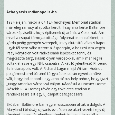
Áthelyezés Indianapolis-ba
1984 elején, mikor a 64 124 férőhelyes Memorial stadion
már elég ramaty állapotba került, Irsay arra kérte Baltimore
város képviselőit, hogy építsenek új arénát a Colts-nak. Ám
mivel a csapat támogatottsága folyamatosan csökkent, a
gárda pedig gyengén szerepelt, Irsay elutasító választ kapott.
Egyik fél sem változtatott álláspontján, a hosszú vita végén
Irsay kénytelen volt radikálisabb lépéseket tenni, és
megkezdte tárgyalásait olyan városokkal, amik már rég ki
voltak éhezve egy NFL csapatra. A két fő jelentkező Phoenix
és Indianapolis volt. A Richard Lugar majd William Hudnot
polgármesterrel történő tárgyalások során egyértelművé
vált, hogy Indianapolis egy ambiciózus hely ahhoz, hogy igazi
„Nagy Amerikai Város”-sá váljon. Ráadásul a Hoosier Dome
(később RCA Dome) révén egy tökéletes stadion is
rendelkezésre állt egy új csapat befogadására.
Eközben Baltimore-ban egyre rosszabban álltak a dolgok. A
Maryland-i bíróság ugyanis ezidőben be akart vezetni egy új
törvényt, amely értelmében elvehették volna Irsay-től a