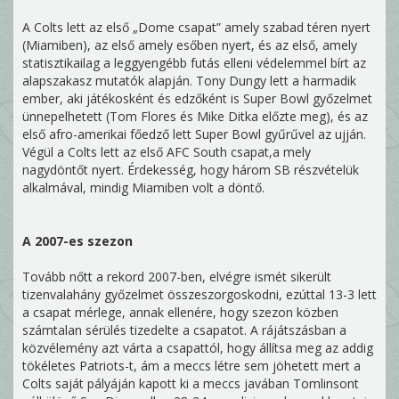
A Colts lett az első „Dome csapat” amely szabad téren nyert
(Miamiben), az első amely esőben nyert, és az első, amely
statisztikailag a leggyengébb futás elleni védelemmel bírt az
alapszakasz mutatók alapján. Tony Dungy lett a harmadik
ember, aki játékosként és edzőként is Super Bowl győzelmet
ünnepelhetett (Tom Flores és Mike Ditka előzte meg), és az
első afro-amerikai főedző lett Super Bowl gyűrűvel az ujján.
Végül a Colts lett az első AFC South csapat,a mely
nagydöntőt nyert. Érdekesség, hogy három SB részvételük
alkalmával, mindig Miamiben volt a döntő.
A 2007-es szezon
Tovább nőtt a rekord 2007-ben, elvégre ismét sikerült
tizenvalahány győzelmet összeszorgoskodni, ezúttal 13-3 lett
a csapat mérlege, annak ellenére, hogy szezon közben
számtalan sérülés tizedelte a csapatot. A rájátszásban a
közvélemény azt várta a csapattól, hogy állítsa meg az addig
tökéletes Patriots-t, ám a meccs létre sem jöhetett mert a
Colts saját pályáján kapott ki a meccs javában Tomlinsont