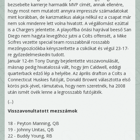
bezsebelte karrierje harmadik MVP címét, annak ellenére,
hogy most nem mutatott annyira impresszív számadatokat
mint korábban, de karizmatikus alakja nélkül ez a csapat már
nem sok mindenre lett volna hivatott. A végállomást ezúttal
is a Chargers jelentette. A playoffba óriási hajrával beeső San
Diego nem hagyta levegőhöz jutni a Colts offensét, a Mike
Scifres vezette special team rosszabbnál rosszabb
mezőnypozíciókba kényszerítette a csikókat és végül 23-17-
re győzedelmeskedni tudott.
Január 12-én Tony Dungy bejelentette visszavonulását,
másnap pedig hivatalossá vált, hogy Jim Caldwell, eddigi
quarterback edző lép a helyébe. Az április drafton a Colts a
Connecticut Huskies futóját, Donald Brownt választotta első
körös pick-jével, rámutatva, hogy nem szeretnék, ha 2008
után ismét övék lenne a legrosszabb futójáték.
(...)
Visszavonultatott mezszámok
18 - Peyton Manning, QB
19 - Johnny Unitas, QB
22 - Buddy Young, RB