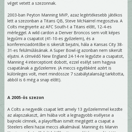
véget vetett a szezonnak.
2003-ban Peyton Manning MVP, azaz legértékesebb játékos
lett a szezonban a Titans QB, Steve McNairrel megosztva. A
Colts megnyerte az AFC South-t a Titans előtt, 12-4-es
mérleggel. A wild cardon a Denver Broncos sem volt képes
legyűrni a csapatot (41-10-es győzelem), és a
konferenciadöntőbe is sikerült bejutni, hála a Kansas City 38-
31-es felülmúlásának. A Super Bowl-ig azonban nem sikerült
eljutni. A címvédő New England 24-14-re legyőzte a csapatot,
Manning 4 interceptiont dobott, ezzel esélyt sem hagyva
csapatának a győzelemre. (A meccs egyébként azért is
különleges volt, mert mindössze 7 szabálytalanság tarkította,
abból is 6 még a snap előtt).
A 2005-ös szezon
A Colts a negyedik csapat lett amely 13 győzelemmel kezdte
az alapszakaszt, ám hiába volt a legnagyobb esélyese a
bajnoki címnek, a playoffban ismét megégett a csapat a
Steelers elleni hazai meccs alkalmával. Manning és Marvin