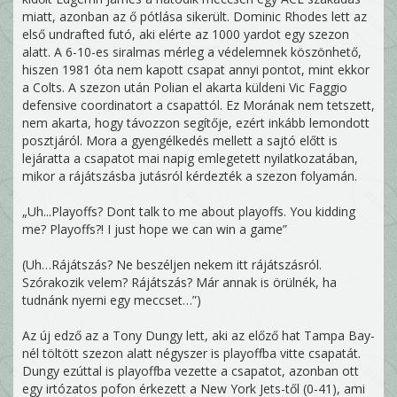
miatt, azonban az ő pótlása sikerült. Dominic Rhodes lett az
első undrafted futó, aki elérte az 1000 yardot egy szezon
alatt. A 6-10-es siralmas mérleg a védelemnek köszönhető,
hiszen 1981 óta nem kapott csapat annyi pontot, mint ekkor
a Colts. A szezon után Polian el akarta küldeni Vic Faggio
defensive coordinatort a csapattól. Ez Morának nem tetszett,
nem akarta, hogy távozzon segítője, ezért inkább lemondott
posztjáról. Mora a gyengélkedés mellett a sajtó előtt is
lejáratta a csapatot mai napig emlegetett nyilatkozatában,
mikor a rájátszásba jutásról kérdezték a szezon folyamán.
„Uh...Playoffs? Dont talk to me about playoffs. You kidding
me? Playoffs?! I just hope we can win a game”
(Uh…Rájátszás? Ne beszéljen nekem itt rájátszásról.
Szórakozik velem? Rájátszás? Már annak is örülnék, ha
tudnánk nyerni egy meccset…”)
Az új edző az a Tony Dungy lett, aki az előző hat Tampa Bay-
nél töltött szezon alatt négyszer is playoffba vitte csapatát.
Dungy ezúttal is playoffba vezette a csapatot, azonban ott
egy irtózatos pofon érkezett a New York Jets-től (0-41), ami