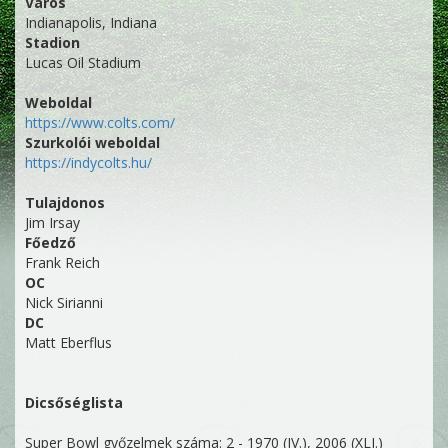
Város
Indianapolis, Indiana
Stadion
Lucas Oil Stadium
Weboldal
https://www.colts.com/
Szurkolói weboldal
https://indycolts.hu/
Tulajdonos
Jim Irsay
Főedző
Frank Reich
OC
Nick Sirianni
DC
Matt Eberflus
Dicsőséglista
Super Bowl győzelmek száma: 2 - 1970 (IV.), 2006 (XLI.)