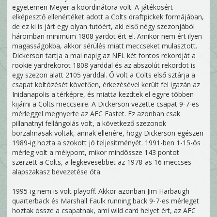
egyetemen Meyer a koordinátora volt. A játékosért
elképesztő ellenértéket adott a Colts draftpickek formájában,
de ez ki is járt egy olyan futóért, aki első négy szezonjából
háromban minimum 1808 yardot ért el. Amikor nem ért ilyen
magasságokba, akkor sérülés miatt meccseket mulasztott.
Dickerson tartja a mai napig az NFL két fontos rekordját a
rookie yardrekorot 1808 yarddal és az abszolút rekordot is
egy szezon alatt 2105 yarddal. Ő volt a Colts első sztárja a
csapat költözését követően, érkezésével került fel igazán az
Inidanapolis a térképre, és miatta kezdtek el egyre többen
kijárni a Colts meccseire. A Dickerson vezette csapat 9-7-es
mérleggel megnyerte az AFC Eastet. Ez azonban csak
pillanatnyi fellángolás volt, a következő szezonok
borzalmasak voltak, annak ellenére, hogy Dickerson egészen
1989-ig hozta a szokott jó teljesítményét. 1991-ben 1-15-ös
mérleg volt a mélypont, mikor mindössze 143 pontot
szerzett a Colts, a legkevesebbet az 1978-as 16 meccses
alapszakasz bevezetése óta.
1995-ig nem is volt playoff. Akkor azonban Jim Harbaugh
quarterback és Marshall Faulk running back 9-7-es mérleget
hoztak össze a csapatnak, ami wild card helyet ért, az AFC