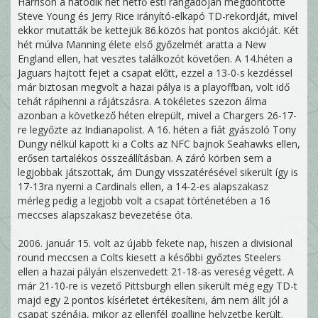
Harrison a hatodik hét hétfő esti rangadóján megdöntötte
Steve Young és Jerry Rice irányító-elkapó TD-rekordját, mivel
ekkor mutatták be kettejük 86.közös hat pontos akcióját. Két
hét múlva Manning élete első győzelmét aratta a New
England ellen, hat vesztes találkozót követően. A 14.héten a
Jaguars hajtott fejet a csapat előtt, ezzel a 13-0-s kezdéssel
már biztosan megvolt a hazai pálya is a playoffban, volt idő
tehát rápihenni a rájátszásra. A tökéletes szezon álma
azonban a következő héten elrepült, mivel a Chargers 26-17-
re legyőzte az Indianapolist. A 16. héten a fiát gyászoló Tony
Dungy nélkül kapott ki a Colts az NFC bajnok Seahawks ellen,
erősen tartalékos összeállításban. A záró körben sem a
legjobbak játszottak, ám Dungy visszatérésével sikerült így is
17-13ra nyerni a Cardinals ellen, a 14-2-es alapszakasz
mérleg pedig a legjobb volt a csapat történetében a 16
meccses alapszakasz bevezetése óta.
2006. január 15. volt az újabb fekete nap, hiszen a divisional
round meccsen a Colts kiesett a későbbi győztes Steelers
ellen a hazai pályán elszenvedett 21-18-as vereség végett. A
már 21-10-re is vezető Pittsburgh ellen sikerült még egy TD-t
majd egy 2 pontos kísérletet értékesíteni, ám nem állt jól a
csapat szénája, mikor az ellenfél goalline helyzetbe került.