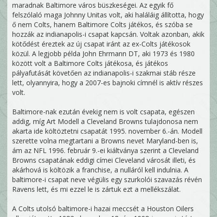
maradnak Baltimore város büszkeségei. Az egyik fő
felszólaló maga Johnny Unitas volt, aki haláláig állította, hogy
ő nem Colts, hanem Baltimore Colts játékos, és szóba se
hozzák az indianapolis-i csapat kapcsán. Voltak azonban, akik
kötődést éreztek az új csapat iránt az ex-Colts játékosok
közül. A legjobb példa John Ehrmann DT, aki 1973 és 1980
között volt a Baltimore Colts játékosa, és játékos
pályafutását követően az indianapolis-i szakmai stáb része
lett, olyannyira, hogy a 2007-es bajnoki címnél is aktív részes
volt.
Baltimore-nak ezután évekig nem is volt csapata, egészen
addig, míg Art Modell a Cleveland Browns tulajdonosa nem
akarta ide költöztetni csapatát 1995. november 6.-án. Modell
szerette volna megtartani a Browns nevet Maryland-ben is,
ám az NFL 1996. február 9.-ei kiáltványa szerint a Cleveland
Browns csapatának eddigi címei Cleveland városát illeti, és
akárhová is költözik a franchise, a nulláról kell indulnia. A
baltimore-i csapat neve végülis egy szurkolói szavazás révén
Ravens lett, és mi ezzel le is zártuk ezt a mellékszálat.
A Colts utolsó baltimore-i hazai meccsét a Houston Oilers