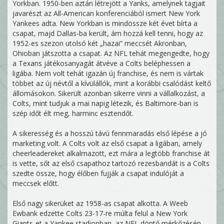
Yorkban. 1950-ben aztán létrejött a Yanks, amelynek tagjait
javarészt az All-American konferenciából ismert New York
Yankees adta. New Yorkban is mindössze két évet bírta a
csapat, majd Dallas-ba került, ám hozzá kell tenni, hogy az
1952-es szezon utolsó két „hazai” meccsét Akronban,
Ohioban játszotta a csapat. Az NFL tehát megengedte, hogy
a Texans játékosanyagát átvéve a Colts beléphessen a
ligába. Nem volt tehát igazán új franchise, és nem is vártak
többet az új névtől a kívülállók, mint a korábbi csalódást keltő
állomásokon. Sikerült azonban sikerre vinni a vállalkozást, a
Colts, mint tudjuk a mai napig létezik, és Baltimore-ban is
szép időt élt meg, harminc esztendőt.
A sikeresség és a hosszú távú fennmaradás első lépése a jó
marketing volt. A Colts volt az első csapat a ligában, amely
cheerleadereket alkalmazott, ezt mára a legtöbb franchise át
is vette, sőt az első csapathoz tartozó rezesbandát is a Colts
szedte össze, hogy élőben fujják a csapat indulóját a
meccsek előtt.
Első nagy sikerüket az 1958-as csapat alkotta. A Weeb
Ewbank edzette Colts 23-17-re múlta felül a New York
Giants-et a Yankee stadionban, az NFL döntő mérkőzésén