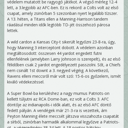
védelem mutatott be ragyogó játékot. A végső mérleg 12-4
lett, a 3.legjobb az AFC-ben. Ez is rekord: a Colts volt az első
csapat, amely zsinórban 5 szezonban nyert legalább tízszer.
A 13. héten, a Titans ellen a Manning-Harrison tandem
ráadásul minden idők legtöbb TD-jét összehozó párosa
lettek.
A wild cardon a Kansas City-t sikerült legyőzni 23-8-ra, úgy,
hogy Manning 3 interceptont dobott. A védelem azonban
megtáltosodott: összesen 44 yardot engedett futni
ellenfelének (amelyben Larry Johnson is szerepelt), és az első
félidőben csak 2 yardot engedélyezett passzolni. Sőt, a Chiefs
nem csinált 1st downt a 3. negyed végéig. A következő,
Ravens elleni meccsről már volt szó: 15-6-os győzelem, ismét
kiváló védekezéssel.
A Super Bowl-ba kerüléshez a nagy mumus Patriots-on
kellett túljutni az RCA Dome-ban, ez volt a Colts 3. AFC
döntője az indianapolis-i idők alatt, és az első AFC döntő
fedett pályán. A vendégek már 21-3-ra is vezettek, ám
Peyton Manning élete meccsét játszva visszahozta csapatát
a sírból, zsinórban harmadik alkalommal legyőzve a Patriots-
ot, a végeredmény 38-34 lett. A 18 pontos hátrány