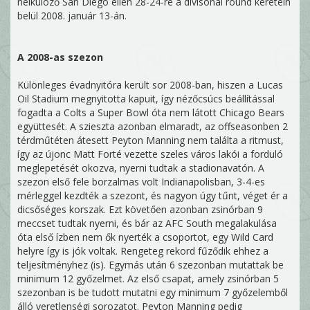
nélkülöző San Diego ellen 28-24-re a divisonal round keretein
belül 2008. január 13-án.
A 2008-as szezon
Különleges évadnyitóra került sor 2008-ban, hiszen a Lucas
Oil Stadium megnyitotta kapuit, így nézőcsúcs beállítással
fogadta a Colts a Super Bowl óta nem látott Chicago Bears
együttesét. A szieszta azonban elmaradt, az offseasonben 2
térdműtéten átesett Peyton Manning nem találta a ritmust,
így az újonc Matt Forté vezette szeles város lakói a forduló
meglepetését okozva, nyerni tudtak a stadionavatón. A
szezon első fele borzalmas volt Indianapolisban, 3-4-es
mérleggel kezdték a szezont, és nagyon úgy tűnt, véget ér a
dicsőséges korszak. Ezt követően azonban zsinórban 9
meccset tudtak nyerni, és bár az AFC South megalakulása
óta első ízben nem ők nyerték a csoportot, egy Wild Card
helyre így is jók voltak. Rengeteg rekord fűződik ehhez a
teljesítményhez (is). Egymás után 6 szezonban mutattak be
minimum 12 győzelmet. Az első csapat, amely zsinórban 5
szezonban is be tudott mutatni egy minimum 7 győzelemből
álló veretlenségi sorozatot. Peyton Manning pedig