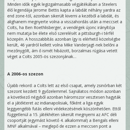
Minden idők egyik legizgalmasabb végjátékában a Steelers
élő legendája Jerome Bettis kapta a labdát néhány yardra az
end zone-tól, azonban sikerült kiverni a kezéből a labdát, és
alighanem megnyerte volna a visszahordás után a meccset a
Colts, ha Ben Roethlisberger, a vendégek újonc irányítója
nem mutatja be élete első szerelését a pittsburgh-i térfél
közepén. A hosszabbítás azonban így is elérhető közelségbe
került, 46 yardról kellett volna Mike Vanderjagt-nek belőni a
mezőnygólt, ám ő ismét hibázott, borzalmas rúgása vetett
véget a Colts 2005-ös szezonjának…
A 2006-os szezon
Újabb rekord: a Colts lett az első csapat, amely zsinórban két
szezont kezdett 9 győzelemmel. Sajnálatos módon azonban
a következő négyből azonban háromszor vesztesen hagyták
el a játékteret az indianapolisiak, főként a liga egyik
leggyengébb futás elleni védekezésének köszönhetően. Ettől
függetlenül a 15. játékhéten sikerült megnyerni az AFC déli
csoportját (egymást követő 4. alkalommal) a Bengals elleni
MNF alkalmával – meglepő de ezzen a meccsen pont a