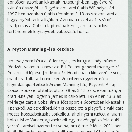
döntőben azonban kikaptak Pittsburgh-ben. Egy évre rá,
szintén összejött a 9 győzelem, ami újabb WC helyet ért,
1997-ben azonban újabb rémálom: 3-13-as szezon, ami a
leggyengébb volt a ligában. Azonban ezzel az 1. számú
draftpick is a Colts tulajdonába került, ami a franchise
történetének legnagyobb változását hozta.
A Peyton Manning-éra kezdete
Jim Irsay nem bírta a tétlenséget, és kirúgta Lindy Infante
főedzőt, valamint kinevezte Bill Poliant general manager-ré.
Polian első lépése Jim Mora Sr. Head coach kinevezése volt,
majd draftolta a Tennessee Volunteers egyetemről a
legendás quarterback Archie Manning fiát, Peytont. Az új
csapat építése folytatódott: a ’98-as 3-13-as szezon után, a
draft 4.helyén Edgerrin James is csikó lett. 1999-ben 13-3-as
mérleget zárt a Colts, ám a főcsoport elődöntőben kikaptak a
Titans-től. Az ezredfordulón is összejött a playoff, a wild card
meccs hosszabbításba torkollott, ahol nyerni tudott a Miami,
holott Mike Vanderjagt-nek volt egy mezőnygólkísérlete 49
yardról, amivel nyerhettek volna, ám ő mellé lőtte. 2001-ben
kidőlt Edgerrin James a hatodik meccsen egy ACL szakadás