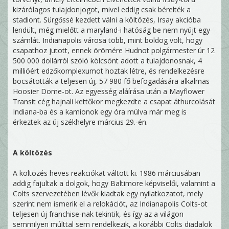
kizárólagos tulajdonjogot, mivel eddig csak bérelték a
stadiont. Sürgőssé kezdett válni a költözés, Irsay akcióba
lendült, még mielőtt a maryland-i hatóság be nem nyújt egy
számlát. Indianapolis városa több, mint boldog volt, hogy
csapathoz jutott, ennek örömére Hudnot polgármester úr 12
500 000 dollárról szóló kölcsönt adott a tulajdonosnak, 4
millióért edzőkomplexumot hoztak létre, és rendelkezésre
bocsátották a teljesen új, 57 980 fő befogadására alkalmas
Hoosier Dome-ot. Az egyesség aláírása után a Mayflower
Transit cég hajnali kettőkor megkezdte a csapat áthurcolását
Indiana-ba és a kamionok egy óra múlva már meg is
érkeztek az új székhelyre március 29.-én.
A költözés
A költözés heves reakciókat váltott ki. 1986 márciusában
addig fajultak a dolgok, hogy Baltimore képviselői, valamint a
Colts szervezetében lévők kiadtak egy nyilatkozatot, mely
szerint nem ismerik el a relokációt, az Indianapolis Colts-ot
teljesen új franchise-nak tekintik, és így az a világon
semmilyen múlttal sem rendelkezik, a korábbi Colts diadalok