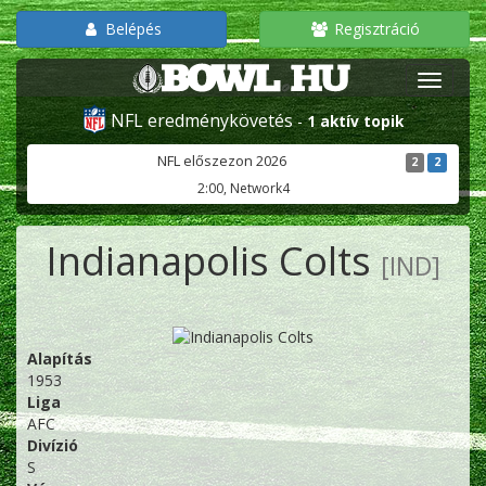
Belépés
Regisztráció
NFL eredménykövetés
-
1 aktív topik
NFL előszezon 2026
2
2
2:00, Network4
Indianapolis Colts
[IND]
Alapítás
1953
Liga
AFC
Divízió
S