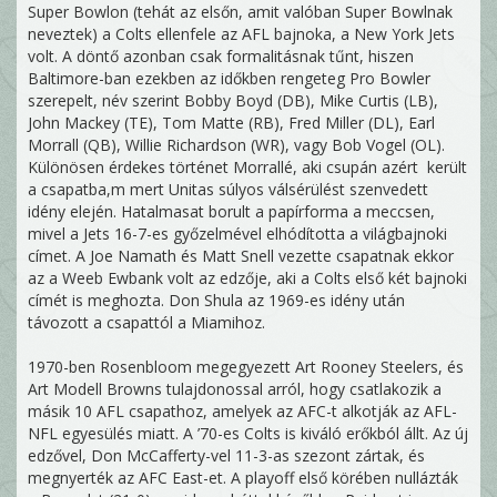
Super Bowlon (tehát az elsőn, amit valóban Super Bowlnak
neveztek) a Colts ellenfele az AFL bajnoka, a New York Jets
volt. A döntő azonban csak formalitásnak tűnt, hiszen
Baltimore-ban ezekben az időkben rengeteg Pro Bowler
szerepelt, név szerint Bobby Boyd (DB), Mike Curtis (LB),
John Mackey (TE), Tom Matte (RB), Fred Miller (DL), Earl
Morrall (QB), Willie Richardson (WR), vagy Bob Vogel (OL).
Különösen érdekes történet Morrallé, aki csupán azért került
a csapatba,m mert Unitas súlyos válsérülést szenvedett
idény elején. Hatalmasat borult a papírforma a meccsen,
mivel a Jets 16-7-es győzelmével elhódította a világbajnoki
címet. A Joe Namath és Matt Snell vezette csapatnak ekkor
az a Weeb Ewbank volt az edzője, aki a Colts első két bajnoki
címét is meghozta. Don Shula az 1969-es idény után
távozott a csapattól a Miamihoz.
1970-ben Rosenbloom megegyezett Art Rooney Steelers, és
Art Modell Browns tulajdonossal arról, hogy csatlakozik a
másik 10 AFL csapathoz, amelyek az AFC-t alkotják az AFL-
NFL egyesülés miatt. A ’70-es Colts is kiváló erőkból állt. Az új
edzővel, Don McCafferty-vel 11-3-as szezont zártak, és
megnyerték az AFC East-et. A playoff első körében nullázták