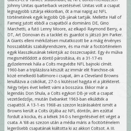
Johnny Unitas quarterback vezetésével. Unitas volt a csapat
legnagyobb sztárja ekkoriban, őt a mai napig az NFL
történetének egyik legjobb QB-jának tartják. Mellette Hall of
Fameig jutott ebből a csapatból a domináns DE, Gino
Marchetti, a futó Lenny Moore, az elkapó Raymond Berry, a
DT, Art Donovan és a tacklet és guardot is játszó Jim Parker.
A Giants elleni mérkőzésen mutatkozott be a máig érvényes
hosszabbítás szabályrendszere, és ma már a focitörténelem
egyik klasszikusának tekintjük az összecsapást. Egy év múlva
megismétlődött a döntő párosítása, és a 31-17-es
győzelemnek hála a Colts megvédte NFL bajnoki címét.
1960-ban a triplázásra készült az immár elit franchise-ok
közé emelkedő baltimore-i csapat, ám a Cleveland Browns
lenullázva a csikókat, 27-0-s kiütéssel hagyta el a játékteret.
Négy teljes évet kellett várni a bosszúra. Ekkor már a
legendás Don Shula, a Colts egykori DB-je volt a csapat
vezetőedzője, miután Ewbanket 1963-ban elküldték a
csapattól. A 13-1-es 1968-as szezon lezárásaként ismét a
Browns került a Colts útjába az NFL döntőn, ám ezúttal
fordult a kocka, és a kékek 34-0-s hengerlésével ért véget a
csata. A ’68-as szezon után a média máris a focitörténelem
legerősebb csapatának kiáltotta ki az akkori Coltsot. A III.