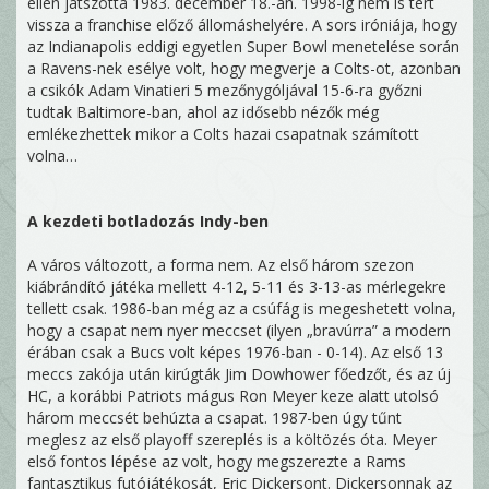
ellen játszotta 1983. december 18.-án. 1998-ig nem is tért
vissza a franchise előző állomáshelyére. A sors iróniája, hogy
az Indianapolis eddigi egyetlen Super Bowl menetelése során
a Ravens-nek esélye volt, hogy megverje a Colts-ot, azonban
a csikók Adam Vinatieri 5 mezőnygóljával 15-6-ra győzni
tudtak Baltimore-ban, ahol az idősebb nézők még
emlékezhettek mikor a Colts hazai csapatnak számított
volna…
A kezdeti botladozás Indy-ben
A város változott, a forma nem. Az első három szezon
kiábrándító játéka mellett 4-12, 5-11 és 3-13-as mérlegekre
tellett csak. 1986-ban még az a csúfág is megeshetett volna,
hogy a csapat nem nyer meccset (ilyen „bravúrra” a modern
érában csak a Bucs volt képes 1976-ban - 0-14). Az első 13
meccs zakója után kirúgták Jim Dowhower főedzőt, és az új
HC, a korábbi Patriots mágus Ron Meyer keze alatt utolsó
három meccsét behúzta a csapat. 1987-ben úgy tűnt
meglesz az első playoff szereplés is a költözés óta. Meyer
első fontos lépése az volt, hogy megszerezte a Rams
fantasztikus futójátékosát, Eric Dickersont. Dickersonnak az