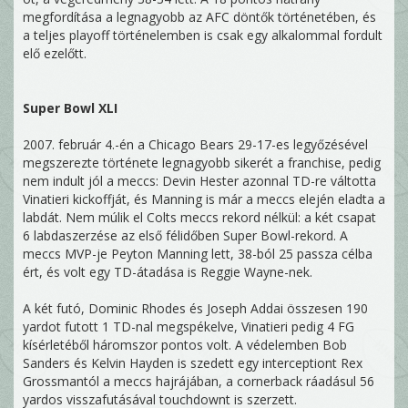
megfordítása a legnagyobb az AFC döntők történetében, és
a teljes playoff történelemben is csak egy alkalommal fordult
elő ezelőtt.
Super Bowl XLI
2007. február 4.-én a Chicago Bears 29-17-es legyőzésével
megszerezte története legnagyobb sikerét a franchise, pedig
nem indult jól a meccs: Devin Hester azonnal TD-re váltotta
Vinatieri kickoffját, és Manning is már a meccs elején eladta a
labdát. Nem múlik el Colts meccs rekord nélkül: a két csapat
6 labdaszerzése az első félidőben Super Bowl-rekord. A
meccs MVP-je Peyton Manning lett, 38-ból 25 passza célba
ért, és volt egy TD-átadása is Reggie Wayne-nek.
A két futó, Dominic Rhodes és Joseph Addai összesen 190
yardot futott 1 TD-nal megspékelve, Vinatieri pedig 4 FG
kísérletéből háromszor pontos volt. A védelemben Bob
Sanders és Kelvin Hayden is szedett egy interceptiont Rex
Grossmantól a meccs hajrájában, a cornerback ráadásul 56
yardos visszafutásával touchdownt is szerzett.