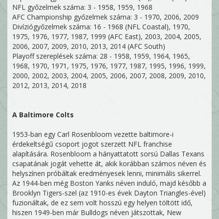
NFL győzelmek száma: 3 - 1958, 1959, 1968
AFC Championship győzelmek száma: 3 - 1970, 2006, 2009
Divíziógyőzelmek száma: 16 - 1968 (NFL Coastal), 1970,
1975, 1976, 1977, 1987, 1999 (AFC East), 2003, 2004, 2005,
2006, 2007, 2009, 2010, 2013, 2014 (AFC South)
Playoff szereplések száma: 28 - 1958, 1959, 1964, 1965,
1968, 1970, 1971, 1975, 1976, 1977, 1987, 1995, 1996, 1999,
2000, 2002, 2003, 2004, 2005, 2006, 2007, 2008, 2009, 2010,
2012, 2013, 2014, 2018
A Baltimore Colts
1953-ban egy Carl Rosenbloom vezette baltimore-i
érdekeltségű csoport jogot szerzett NFL franchise
alapítására. Rosenbloom a hányattatott sorsú Dallas Texans
csapatának jogát vehette át, akik korábban számos néven és
helyszínen próbáltak eredményesek lenni, minimális sikerrel.
Az 1944-ben még Boston Yanks néven induló, majd később a
Brooklyn Tigers-szel (az 1910-es évek Dayton Triangles-ével)
fuzionáltak, de ez sem volt hosszú egy helyen töltött idő,
hiszen 1949-ben már Bulldogs néven játszottak, New