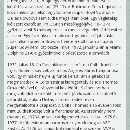
a Bengalst (21-0), majd egy héttel később a Raiderst is
kiütötték a rájátszásból (27-17). A Baltimore Colts bejutott a
közösülés utáni első nagydöntőbe (Super Bowl V), ahol a
Dallas Cowboys sem tudta megállítani őket. Egy végletekig
kiélezett csatában Jim O’Brien mezőnygóljával 16-13-ra
győztek, amit 5 másodperccel a meccs vége előtt értékesített
a kicker. Egy év múlva sem okozott gondot a rájátszásba
jutás, első körben a Browns-t verte a Colts, ám az újabb
Super Bowl nem jött össze, mivel 1972. január 2-án a Miami
Dolphins 21-0-s győzelmével elbúcsúztatta a címvédőt.
1972. július 13.-án Rosenbloom elcserélte a Colts franchise
jogát Robert Irsay-vel, aki a Los Angeles Rams tulajdonosa
volt, így mindkét helyre új főnök került, ám a játékosok
megmaradtak. A Colts sztárjai kiöregedtek, és Joe Thomas
Gm-kedésével új irányvonal kezdődött. Szépen sorban
megszabadult az inkább már múlt játékosainak tekinthető
sztároktól, élükön Unitas-szal, és tradek révén
megfiatalította a csapatát. A Colts Thomas első évében több
mint 20 draftpickje volt a franchisenak. Az eredmény nem
maradt el, 1973-ban wild cardig meneteltek, illetve 1975 és
1977 között zsinorban háromszor nyerték meg az AFC
Eastet. Az 1976-os csapatból ráadásul egy szezon MVP is