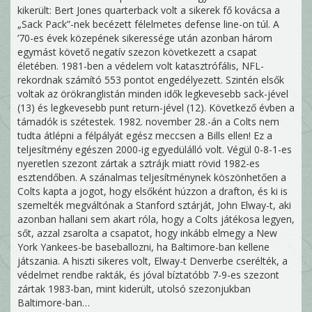
kikerült: Bert Jones quarterback volt a sikerek fő kovácsa a
„Sack Pack”-nek becézett félelmetes defense line-on túl. A
’70-es évek közepének sikeressége után azonban három
egymást követő negatív szezon következett a csapat
életében. 1981-ben a védelem volt katasztrófális, NFL-
rekordnak számító 553 pontot engedélyezett. Szintén elsők
voltak az örökranglistán minden idők legkevesebb sack-jével
(13) és legkevesebb punt return-jével (12). Következő évben a
támadók is szétestek. 1982. november 28.-án a Colts nem
tudta átlépni a félpályát egész meccsen a Bills ellen! Ez a
teljesítmény egészen 2000-ig egyedülálló volt. Végül 0-8-1-es
nyeretlen szezont zártak a sztrájk miatt rövid 1982-es
esztendőben. A szánalmas teljesítménynek köszönhetően a
Colts kapta a jogot, hogy elsőként húzzon a drafton, és ki is
szemelték megváltónak a Stanford sztárját, John Elway-t, aki
azonban hallani sem akart róla, hogy a Colts játékosa legyen,
sőt, azzal zsarolta a csapatot, hogy inkább elmegy a New
York Yankees-be baseballozni, ha Baltimore-ban kellene
játszania. A hiszti sikeres volt, Elway-t Denverbe cserélték, a
védelmet rendbe rakták, és jóval bíztatóbb 7-9-es szezont
zártak 1983-ban, mint kiderült, utolsó szezonjukban
Baltimore-ban…