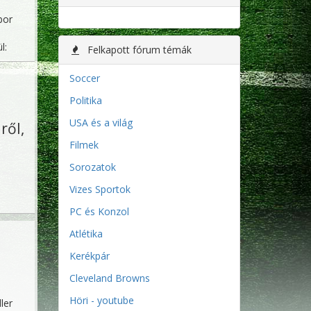
bor
l:
Felkapott fórum témák
Soccer
Politika
USA és a világ
ől,
Filmek
Sorozatok
Vizes Sportok
PC és Konzol
Atlétika
Kerékpár
Cleveland Browns
Höri - youtube
ler