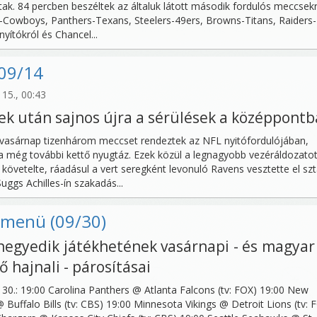
tak. 84 percben beszéltek az általuk látott második fordulós meccsekr
es-Cowboys, Panthers-Texans, Steelers-49ers, Browns-Titans, Raiders-
nyítókról és Chancel...
- 09/14
15., 00:43
k után sajnos újra a sérülések a középpontb
 vasárnap tizenhárom meccset rendeztek az NFL nyitófordulójában,
 még további kettő nyugtáz. Ezek közül a legnagyobb vezéráldozatot
követelte, ráadásul a vert seregként levonuló Ravens vesztette el szt
Suggs Achilles-ín szakadás...
-menü (09/30)
a negyedik játékhetének vasárnapi - és magyar
ő hajnali - párosításai
30.: 19:00 Carolina Panthers @ Atlanta Falcons (tv: FOX) 19:00 New
 Buffalo Bills (tv: CBS) 19:00 Minnesota Vikings @ Detroit Lions (tv: 