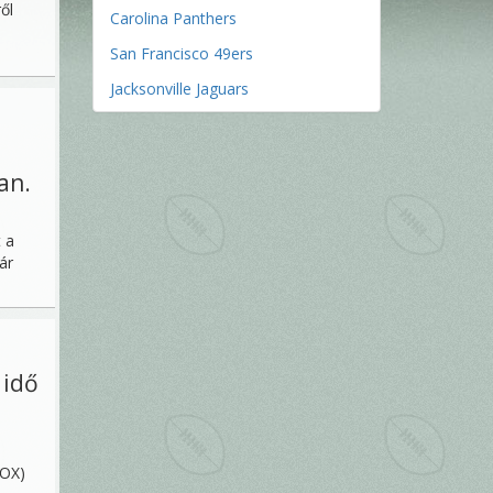
ől
Carolina Panthers
San Francisco 49ers
Jacksonville Jaguars
an.
 a
ár
 idő
FOX)