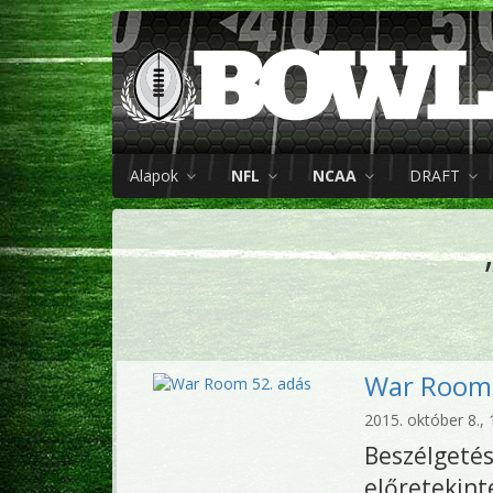
Alapok
NFL
NCAA
DRAFT
War Room 
2015. október 8., 
Beszélget
előretekinté