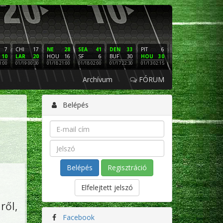
7
CHI
17
NE
28
SEA
41
DEN
33
PIT
6
NE
16
PHI
10
LAR
20
HOU
16
SF
6
BUF
30
HOU
30
LAC
3
SF
1:00
01/19 00:30
01/18 21:00
01/18 02:00
01/17 22:30
01/13 02:15
01/12 02:00
01/11 22:
Archívum
FÓRUM
Belépés
Regisztráció
Elfelejtett jelszó
ől,
Facebook