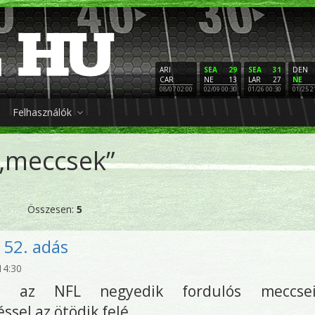
ARI
SEA
29
SEA
31
DEN
CAR
NE
13
LAR
27
NE
08/07 02:00
02/09 00:30
01/26 00:30
01/25 2
Felhasználók
„meccsek”
Összesen:
5
52. adás
14:30
és az NFL negyedik fordulós meccseir
ssel az ötödik felé.