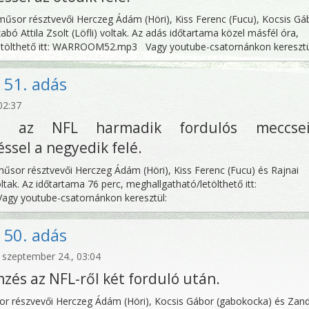
műsor résztvevői Herczeg Ádám (Höri), Kiss Ferenc (Fucu), Kocsis Gá
bó Attila Zsolt (Löfli) voltak. Az adás időtartama közel másfél óra,
etölthető itt: WARROOM52.mp3 Vagy youtube-csatornánkon keresztü
51. adás
02:37
és az NFL harmadik fordulós meccseir
éssel a negyedik felé.
űsor résztvevői Herczeg Ádám (Höri), Kiss Ferenc (Fucu) és Rajnai
ltak. Az időtartama 76 perc, meghallgatható/letölthető itt:
y youtube-csatornánkon keresztül:
50. adás
szeptember 24., 03:04
zés az NFL-ről két forduló után.
r részvevői Herczeg Ádám (Höri), Kocsis Gábor (gabokocka) és Zand