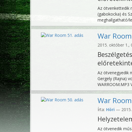
Az ötvenkettedik 
(gabokocka) és Sza
meghallgatható/l
War Room 
2015. október 1., 
Beszélget
előretekint
Az ötvenegyedik m
Gergely (Rajna) vo
WARROOM.MP3 Vag
War Room 
Írta:
Höri
— 2015. 
Helyzetelem
Az ötvenedik műso