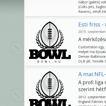
Gábor (gabtsi) vol
(Colts-Jets, Eagl
Ravens), sérült irá
Esti friss 
2015. szeptember 
A mérkőzése
Csütörtökön egy,
melyet ma éjszaka
Denver-Baltimore 
OLB-jét. Terrelle 
A mai NFL
A profi lig
szerint hétf
2012. szeptember 
England Patriots @