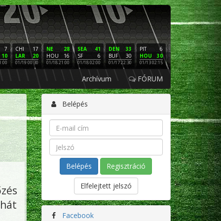
7
CHI
17
NE
28
SEA
41
DEN
33
PIT
6
NE
16
PHI
10
LAR
20
HOU
16
SF
6
BUF
30
HOU
30
LAC
3
SF
1:00
01/19 00:30
01/18 21:00
01/18 02:00
01/17 22:30
01/13 02:15
01/12 02:00
01/11 22:
Archívum
FÓRUM
Belépés
Regisztráció
Elfelejtett jelszó
őzés
ehát
Facebook