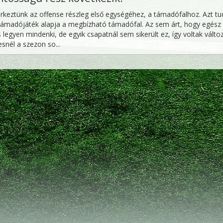
rkeztünk az offense részleg első egységéhez, a támadófalhoz. Azt tu
támadójáték alapja a megbízható támadófal. Az sem árt, hogy egész
legyen mindenki, de egyik csapatnál sem sikerült ez, így voltak vált
snél a szezon so...