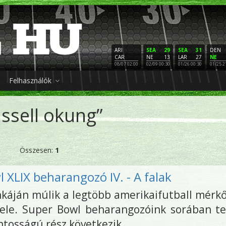
ARI
SEA
29
SEA
31
DEN
CAR
NE
13
LAR
27
NE
08/07 02:00
02/09 00:30
01/26 00:30
01/25 2
Felhasználók
ussell okung”
Összesen:
1
 XLIX beharangozó IV. - A falak
káján múlik a legtöbb amerikaifutball mérk
ele. Super Bowl beharangozóink sorában t
ntosságú rész következik.