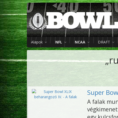
Alapok
NFL
NCAA
DRAFT
„r
Super Bowl
A falak mun
végkimenet
egy kulcsfo