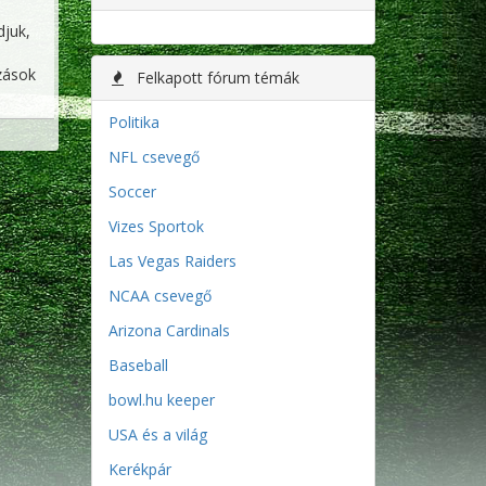
djuk,
ozások
Felkapott fórum témák
Politika
NFL csevegő
Soccer
Vizes Sportok
Las Vegas Raiders
NCAA csevegő
Arizona Cardinals
Baseball
bowl.hu keeper
USA és a világ
Kerékpár