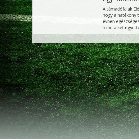
A támadófalak Elé
hogy a hatékony 
évben egészséges 
mind a két együtte