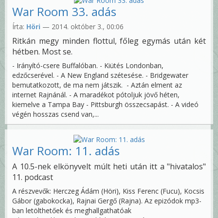
War Room 33. adás
Írta:
Höri
— 2014. október 3., 00:06
Ritkán megy minden flottul, főleg egymás után két
hétben. Most se.
- Irányító-csere Buffalóban. - Kiütés Londonban,
edzőcserével. - A New England szétesése. - Bridgewater
bemutatkozott, de ma nem játszik. - Aztán elment az
internet Rajnánál. - A maradékot pótoljuk jövő héten,
kiemelve a Tampa Bay - Pittsburgh összecsapást. - A videó
végén hosszas csend van,...
War Room: 11. adás
A 10.5-nek elkönyvelt múlt heti után itt a "hivatalos"
11. podcast
A részvevők: Herczeg Ádám (Höri), Kiss Ferenc (Fucu), Kocsis
Gábor (gabokocka), Rajnai Gergő (Rajna). Az epizódok mp3-
ban letölthetőek és meghallgathatóak