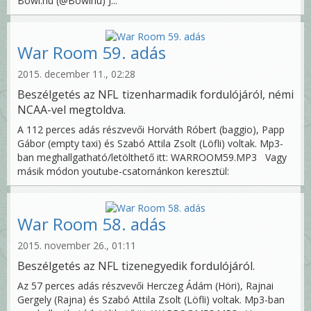
Bowl.hu (@Bowlhu) J...
War Room 59. adás
2015. december 11., 02:28
Beszélgetés az NFL tizenharmadik fordulójáról, némi
NCAA-vel megtoldva.
A 112 perces adás részvevői Horváth Róbert (baggio), Papp
Gábor (empty taxi) és Szabó Attila Zsolt (Löfli) voltak. Mp3-
ban meghallgatható/letölthető itt: WARROOM59.MP3 Vagy
másik módon youtube-csatornánkon keresztül:
War Room 58. adás
2015. november 26., 01:11
Beszélgetés az NFL tizenegyedik fordulójáról.
Az 57 perces adás részvevői Herczeg Ádám (Höri), Rajnai
Gergely (Rajna) és Szabó Attila Zsolt (Löfli) voltak. Mp3-ban