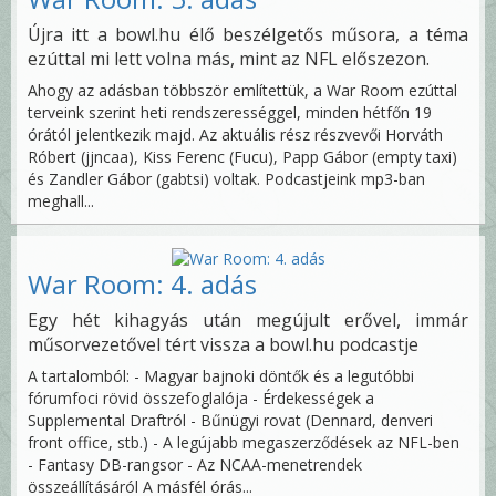
Újra itt a bowl.hu élő beszélgetős műsora, a téma
ezúttal mi lett volna más, mint az NFL előszezon.
Ahogy az adásban többször említettük, a War Room ezúttal
terveink szerint heti rendszerességgel, minden hétfőn 19
órától jelentkezik majd. Az aktuális rész részvevői Horváth
Róbert (jjncaa), Kiss Ferenc (Fucu), Papp Gábor (empty taxi)
és Zandler Gábor (gabtsi) voltak. Podcastjeink mp3-ban
meghall...
War Room: 4. adás
Egy hét kihagyás után megújult erővel, immár
műsorvezetővel tért vissza a bowl.hu podcastje
A tartalomból: - Magyar bajnoki döntők és a legutóbbi
fórumfoci rövid összefoglalója - Érdekességek a
Supplemental Draftról - Bűnügyi rovat (Dennard, denveri
front office, stb.) - A legújabb megaszerződések az NFL-ben
- Fantasy DB-rangsor - Az NCAA-menetrendek
összeállításáról A másfél órás...