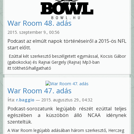
War Room 48. adás
2015. szeptember 9., 00:56
Podcast az elmúlt napok történéseiről a 2015-ös NFL
start előtt.
Ezúttal két szerkesztő beszélgetett egymással, Kocsis Gábor
(gabokocka) és Rajnai Gergely (Rajna) Mp3-ban
itt tölthető/hallgatható
War Room 47. adás
Írta:
r.baggio
— 2015. augusztus 29., 04:32
Podcast-sorozatunk legújabb részét ezúttal teljes
egészében a küszöbön álló NCAA idénynek
szenteltük.
A War Room legújabb adásában három szerkesztő, Herczeg