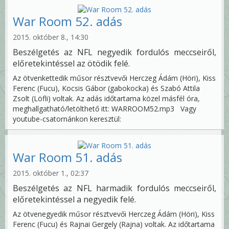
War Room 52. adás
2015. október 8., 14:30
Beszélgetés az NFL negyedik fordulós meccseiről,
előretekintéssel az ötödik felé.
Az ötvenkettedik műsor résztvevői Herczeg Ádám (Höri), Kiss
Ferenc (Fucu), Kocsis Gábor (gabokocka) és Szabó Attila
Zsolt (Löfli) voltak. Az adás időtartama közel másfél óra,
meghallgatható/letölthető itt: WARROOM52.mp3 Vagy
youtube-csatornánkon keresztül:
War Room 51. adás
2015. október 1., 02:37
Beszélgetés az NFL harmadik fordulós meccseiről,
előretekintéssel a negyedik felé.
Az ötvenegyedik műsor résztvevői Herczeg Ádám (Höri), Kiss
Ferenc (Fucu) és Rajnai Gergely (Rajna) voltak. Az időtartama