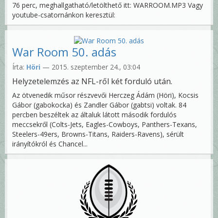
76 perc, meghallgatható/letölthető itt: WARROOM.MP3 Vagy
youtube-csatornánkon keresztül:
War Room 50. adás
Írta:
Höri
— 2015. szeptember 24., 03:04
Helyzetelemzés az NFL-ről két forduló után.
Az ötvenedik műsor részvevői Herczeg Ádám (Höri), Kocsis
Gábor (gabokocka) és Zandler Gábor (gabtsi) voltak. 84
percben beszéltek az általuk látott második fordulós
meccsekről (Colts-Jets, Eagles-Cowboys, Panthers-Texans,
Steelers-49ers, Browns-Titans, Raiders-Ravens), sérült
irányítókról és Chancel...