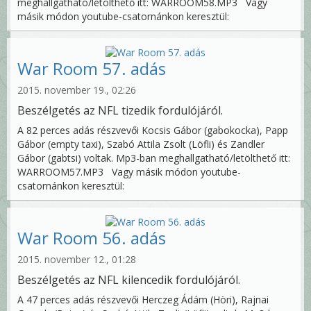
meghallgatható/letölthető itt: WARROOM58.MP3 Vagy
másik módon youtube-csatornánkon keresztül:
War Room 57. adás
2015. november 19., 02:26
Beszélgetés az NFL tizedik fordulójáról.
A 82 perces adás részvevői Kocsis Gábor (gabokocka), Papp
Gábor (empty taxi), Szabó Attila Zsolt (Löfli) és Zandler
Gábor (gabtsi) voltak. Mp3-ban meghallgatható/letölthető itt:
WARROOM57.MP3 Vagy másik módon youtube-
csatornánkon keresztül:
War Room 56. adás
2015. november 12., 01:28
Beszélgetés az NFL kilencedik fordulójáról.
A 47 perces adás részvevői Herczeg Ádám (Höri), Rajnai