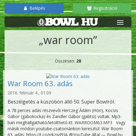
Belépés
Regisztráció
„war room”
Összesen:
28
War Room 63. adás
2016. február 4., 01:09
Beszélgetés a küszöbön álló 50. Super Bowlról.
A 78 perces adás részvevői Herczeg Ádám (Höri), Kocsis
Gábor (gabokocka) és Zandler Gábor (gabtsi) voltak. Mp3-
ban meghallgatható/letölthető itt: WARROOM63.MP3 Vagy
másik módon youtube-csatornánkon keresztül: War Room
63. adás: https://t.co/rrkzjvPtIA @YouTube által — Bowl.hu