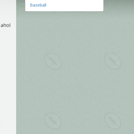
Baseball
 ahol