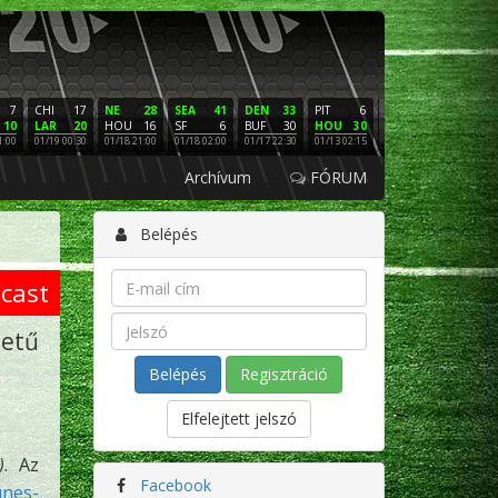
7
CHI
17
NE
28
SEA
41
DEN
33
PIT
6
NE
16
PHI
10
LAR
20
HOU
16
SF
6
BUF
30
HOU
30
LAC
3
SF
1:00
01/19 00:30
01/18 21:00
01/18 02:00
01/17 22:30
01/13 02:15
01/12 02:00
01/11 22:
Archívum
FÓRUM
Belépés
cast
etű
Regisztráció
Elfelejtett jelszó
)
. Az
Facebook
unes-