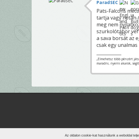
ParadSEC
Pats-Falcons mecc
tartja vagy netán
meg nem nyilatkoz
szurkolótábor vére
a sava borsát az 
csak egy unalmas 
„Elmehetsz több pénzért ját
maradni, nyerni akarok, segí
Min
Az oldalon cookie-kat használunk a weboldal telj