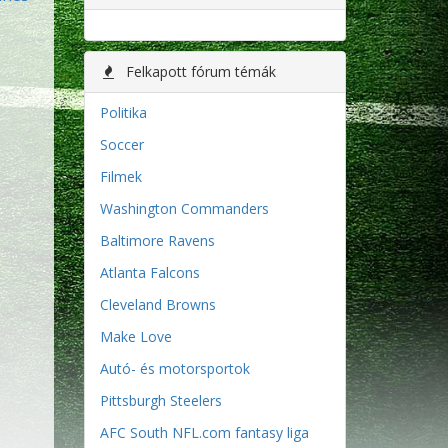
Felkapott fórum témák
Politika
Soccer
Filmek
Washington Commanders
Baltimore Ravens
Atlanta Falcons
Cleveland Browns
Make Love
Autó- és motorsportok
Pittsburgh Steelers
AFC South NFL.com fantasy liga