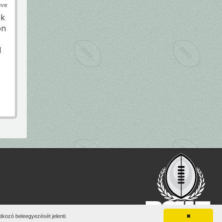
éve
ak
on
l
vel.
kozó beleegyezését jelenti.
✖