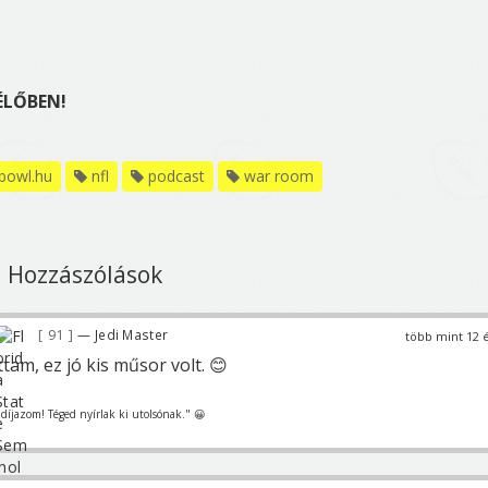
 ÉLŐBEN!
bowl.hu
nfl
podcast
war room
Hozzászólások
91
— Jedi Master
több mint 12 
am, ez jó kis műsor volt. 😊
t díjazom! Téged nyírlak ki utolsónak." 😀