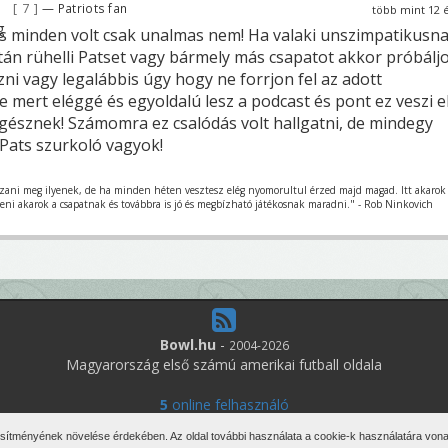
7
— Patriots fan
több mint 12 
s minden volt csak unalmas nem! Ha valaki unszimpatikusn
-tán rühelli Patset vagy bármely más csapatot akkor próbálj
ni vagy legalábbis úgy hogy ne forrjon fel az adott
 mert eléggé és egyoldalú lesz a podcast és pont ez veszi e
egésznek! Számomra ez csalódás volt hallgatni, de mindegy
Pats szurkoló vagyok!
szani meg ilyenek, de ha minden héten vesztesz elég nyomorultul érzed majd magad. Itt akarok
teni akarok a csapatnak és továbbra is jó és megbízható játékosnak maradni." - Rob Ninkovich
Bowl.hu
-
2004-2026
Magyarország első számú amerikai futball oldala
5
online felhasználó
den jog fenntartva. Írott anyagok újraközlése csak a szerző engedélyé
esítményének növelése érdekében. Az oldal további használata a cookie-k használatára vonat
Impresszum