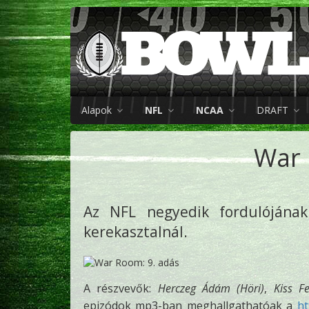
Alapok
NFL
NCAA
DRAFT
War 
Az NFL negyedik fordulójána
kerekasztalnál.
A részvevők:
Herczeg Ádám (Höri)
,
Kiss F
epizódok mp3-ban meghallgathatóak a
ht