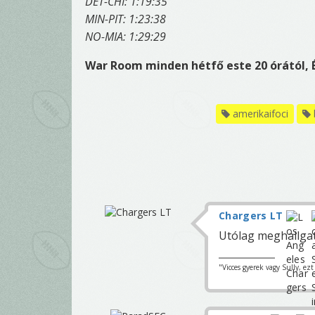
DET-CHI: 1:19:35
MIN-PIT: 1:23:38
NO-MIA: 1:29:29
War Room minden hétfő este 20 órától,
amerikaifoci
Chargers LT
Utólag meghallgatt
"Vicces gyerek vagy Sully, ez