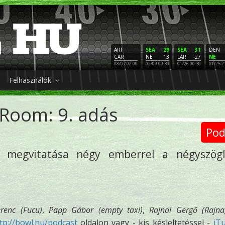
ARI
SEA
29
SEA
31
DEN
CAR
NE
13
LAR
27
NE
08/07 02:00
02/09 00:30
01/26 00:30
01/25 2
Felhasználók
Room: 9. adás
Pod
k megvitatása négy emberrel a négyszögl
erenc (Fucu)
,
Papp Gábor (empty taxi)
,
Rajnai Gergő (Rajna
tp://bowl.hu/podcast
oldalon vagy - kis késleltetéssel -
iT