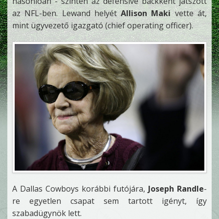
hasonlóan - szintén az defensive backként játszott
az NFL-ben. Lewand helyét
Allison Maki
vette át,
mint ügyvezető igazgató (chief operating officer).
A Dallas Cowboys korábbi futójára,
Joseph Randle
-
re egyetlen csapat sem tartott igényt, így
szabadügynök lett.