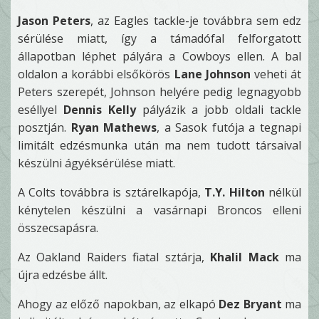
Jason Peters
, az Eagles tackle-je továbbra sem edz
sérülése miatt, így a támadófal felforgatott
állapotban léphet pályára a Cowboys ellen. A bal
oldalon a korábbi elsőkörös
Lane Johnson
veheti át
Peters szerepét, Johnson helyére pedig legnagyobb
eséllyel
Dennis Kelly
pályázik a jobb oldali tackle
posztján.
Ryan Mathews
, a Sasok futója a tegnapi
limitált edzésmunka után ma nem tudott társaival
készülni ágyéksérülése miatt.
A Colts továbbra is sztárelkapója,
T.Y. Hilton
nélkül
kénytelen készülni a vasárnapi Broncos elleni
összecsapásra.
Az Oakland Raiders fiatal sztárja,
Khalil Mack
ma
újra edzésbe állt.
Ahogy az előző napokban, az elkapó
Dez Bryant
ma