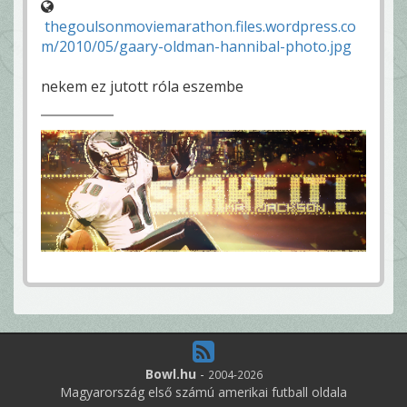
thegoulsonmoviemarathon.files.wordpress.co
m/2010/05/gaary-oldman-hannibal-photo.jpg
nekem ez jutott róla eszembe
Bowl.hu
-
2004-2026
Magyarország első számú amerikai futball oldala