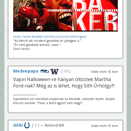
https://www.facebook.com/ArizonaCardinalsHungary/
"Az életről sok mindent gondolok én jómagam is."
"Én nem gondolok semmit, uram."
Don't blink!
Medvepapa
10
több mint 10 éve
Vajon Halloween-re hányan öltöztek Martha
Ford-nak? Még az is lehet, hogy Sith Úrhölgy?!
Gyerekként azt mondtam anyámnak ha felnövök, rocksztár leszek. Anyám
erre azt mondta: "Fiam, a kettő együtt nem megy!"
Göbi
3
— Retired WR
több mint 10 éve