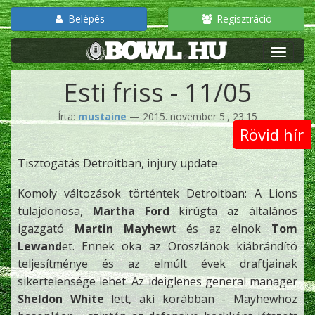
Belépés
Regisztráció
Esti friss - 11/05
Írta:
mustaine
— 2015. november 5., 23:15
Rövid hír
Tisztogatás Detroitban, injury update
Komoly változások történtek Detroitban: A Lions
tulajdonosa,
Martha Ford
kirúgta az általános
igazgató
Martin Mayhew
t és az elnök
Tom
Lewand
et. Ennek oka az Oroszlánok kiábrándító
teljesítménye és az elmúlt évek draftjainak
sikertelensége lehet. Az ideiglenes general manager
Sheldon White
lett, aki korábban - Mayhewhoz