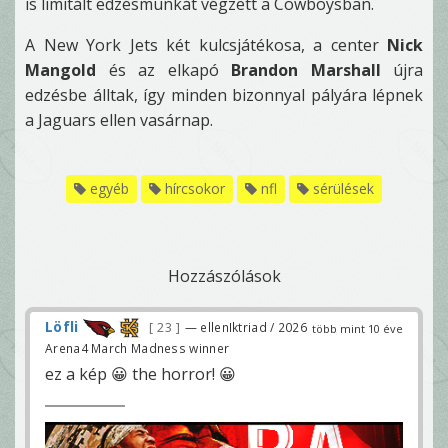
is limitált edzésmunkát végzett a Cowboysban.
A New York Jets két kulcsjátékosa, a center
Nick
Mangold
és az elkapó
Brandon Marshall
újra
edzésbe álltak, így minden bizonnyal pályára lépnek
a Jaguars ellen vasárnap.
egyéb
hírcsokor
nfl
sérülések
Hozzászólások
Löfli
23
— ellenIktriad / 2026
több mint 10 éve
Arena4 March Madness winner
ez a kép 😀 the horror! 😀