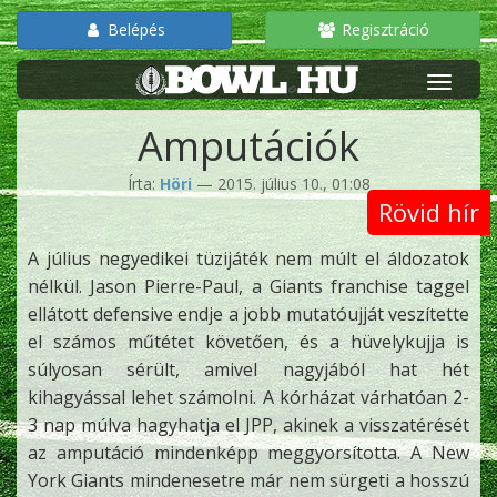
Belépés
Regisztráció
Amputációk
Írta:
Höri
— 2015. július 10., 01:08
Rövid hír
A július negyedikei tüzijáték nem múlt el áldozatok
nélkül. Jason Pierre-Paul, a Giants franchise taggel
ellátott defensive endje a jobb mutatóujját veszítette
el számos műtétet követően, és a hüvelykujja is
súlyosan sérült, amivel nagyjából hat hét
kihagyással lehet számolni. A kórházat várhatóan 2-
3 nap múlva hagyhatja el JPP, akinek a visszatérését
az amputáció mindenképp meggyorsította. A New
York Giants mindenesetre már nem sürgeti a hosszú