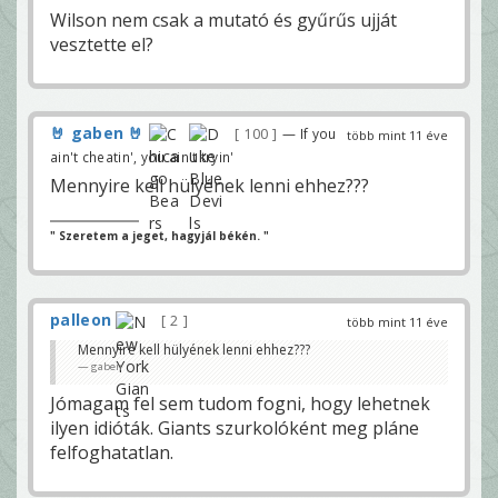
Wilson nem csak a mutató és gyűrűs ujját
vesztette el?
🤘 gaben 🤘
100
— If you
több mint 11 éve
ain't cheatin', you ain't tryin'
Mennyire kell hülyének lenni ehhez???
" Szeretem a jeget, hagyjál békén. "
palleon
2
több mint 11 éve
Mennyire kell hülyének lenni ehhez???
gaben
Jómagam fel sem tudom fogni, hogy lehetnek
ilyen idióták. Giants szurkolóként meg pláne
felfoghatatlan.