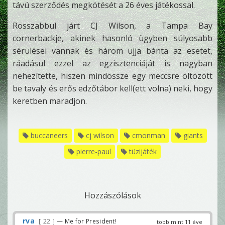
távú szerződés megkötését a 26 éves játékossal.
Rosszabbul járt CJ Wilson, a Tampa Bay
cornerbackje, akinek hasonló ügyben súlyosabb
sérülései vannak és három ujja bánta az esetet,
ráadásul ezzel az egzisztenciáját is nagyban
nehezítette, hiszen mindössze egy meccsre öltözött
be tavaly és erős edzőtábor kell(ett volna) neki, hogy
keretben maradjon.
buccaneers
cj wilson
cmonman
giants
pierre-paul
tüzijáték
Hozzászólások
rva
22
— Me for President!
több mint 11 éve