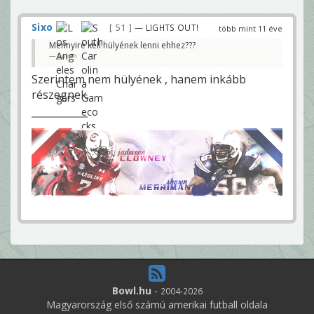
Sixo
51
— LIGHTS OUT!
több mint 11 éve
Mennyire kell hülyének lenni ehhez???
gaben
Szerintem nem hülyének , hanem inkább
részegnek.
Bowl.hu
-
2004-2026
Magyarország első számú amerikai futball oldala