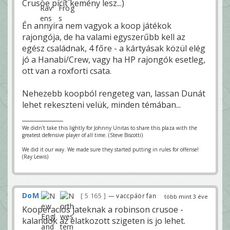
Crusoe picit kemény lesz...)
Én annyira nem vagyok a koop játékok
rajongója, de ha valami egyszerűbb kell az
egész családnak, 4 főre - a kártyásak közül elég
jó a Hanabi/Crew, vagy ha HP rajongók esetleg,
ott van a roxforti csata.
Nehezebb koopból rengeteg van, lassan Dunát
lehet rekeszteni velük, minden témában...
We didn't take this lightly for Johnny Unitas to share this plaza with the
greatest defensive player of all time. (Steve Biscotti)
We did it our way. We made sure they started putting in rules for offense!
(Ray Lewis)
DoM
5 165
— vaccpáör fan
több mint 3 éve
Kooperacios jateknak a robinson crusoe -
kalandok az elatkozott szigeten is jo lehet.