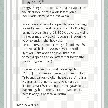
gondolkodni 😀
Gyerekeknek:
Én várnék egy picit - bár az elmúlt 2 évben nem
Draftosaurus
voltak akkora óriási akciók, lassan jön a
Catan telepesei junior
nov/Black Friday, hátha lesz valami.
Nagyobbaknak:
Five Tribes: Naqala dzsinnjei (bár ez már alsó
Szerintem ezek közül a Jaipur, Kingdomino vagy
hangon 22e, akkor lehet mégsem 😊 )
Kingdomino
Splendor sem sokkal nehezebb mint a Drafto,
A nyugati királyság
és már bőven játszható 8-10 éves gyerekekkel is
építőmesterei/lovagjai/várgrófjai
(a 6 éves még lehet pici)- ráadásul Kingdomino
Jaipur
Splendor
vagy Splendor lehet hogy akár
Tescoban/Auchanban is megtalálható lesz, és
Kooperációsnak:
Hadrianus fala
ott szoktak hullani a 20-30-40%-os akciók
ilyenkor.. (általában az akciók után lesz
Szerintetek?
versenyképes az ár, de láttam már borzasztó
warr_b
olcsó dolgokat ott is.)
Ezek nagy részét jó szívvel tudom ajánlani
(Catan Jr-hoz nem volt szerencsém, míg a Five
Tribesnak sajnos valóban húzós az ára) - bár a
Hadrianus falát nem értem, hogy került a
listába... másrészt szerintem nem igazán koop,
hanem egy hardcore szoliter roll&write... és
nem is annyira passzol a listába.
Igor
Köszi neked is ☺️