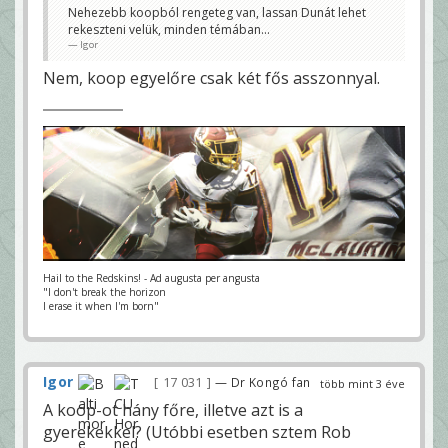
Nehezebb koopból rengeteg van, lassan Dunát lehet
rekeszteni velük, minden témában...
Igor
Nem, koop egyelőre csak két fős asszonnyal.
Hail to the Redskins! - Ad augusta per angusta
"I don't break the horizon
I erase it when I'm born"
Igor
17 031
— Dr Kongó fan
több mint 3 éve
A koop-ot hány főre, illetve azt is a
gyerekekkel? (Utóbbi esetben sztem Rob