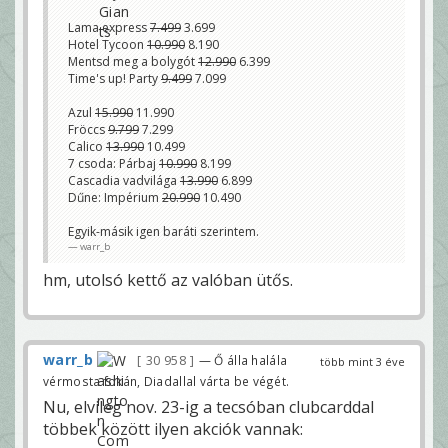
Lama express
7.499
3.699
Hotel Tycoon
10.990
8.190
Mentsd meg a bolygót
12.990
6.399
Time's up! Party
9.499
7.099
Azul
15.990
11.990
Fröccs
9.799
7.299
Calico
13.990
10.499
7 csoda: Párbaj
10.990
8.199
Cascadia vadvilága
13.990
6.899
Dűne: Impérium
20.990
10.490
Egyik-másik igen baráti szerintem.
warr_b
hm, utolsó kettő az valóban ütős.
warr_b
30 958
— Ő álla halála
több mint 3 éve
vérmosta fokán, Diadallal várta be végét.
Nu, elvileg nov. 23-ig a tecsóban clubcarddal
többek között ilyen akciók vannak: