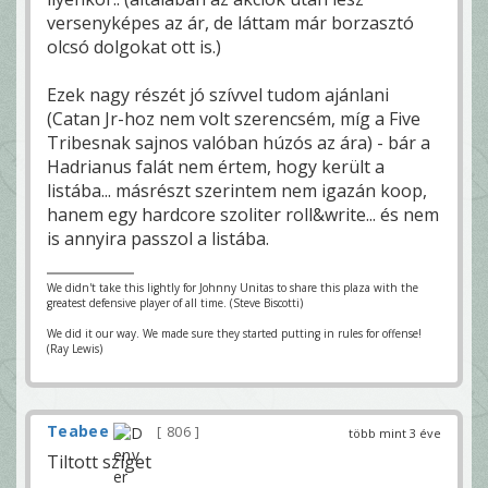
versenyképes az ár, de láttam már borzasztó
olcsó dolgokat ott is.)
Ezek nagy részét jó szívvel tudom ajánlani
(Catan Jr-hoz nem volt szerencsém, míg a Five
Tribesnak sajnos valóban húzós az ára) - bár a
Hadrianus falát nem értem, hogy került a
listába... másrészt szerintem nem igazán koop,
hanem egy hardcore szoliter roll&write... és nem
is annyira passzol a listába.
We didn't take this lightly for Johnny Unitas to share this plaza with the
greatest defensive player of all time. (Steve Biscotti)
We did it our way. We made sure they started putting in rules for offense!
(Ray Lewis)
Teabee
806
több mint 3 éve
Tiltott sziget