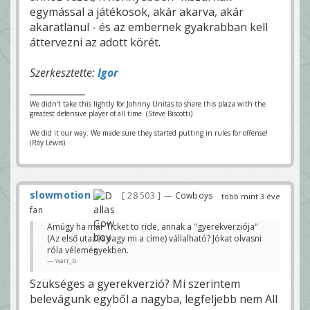
egymással a játékosok, akár akarva, akár
akaratlanul - és az embernek gyakrabban kell
áttervezni az adott körét.
Szerkesztette:
Igor
We didn't take this lightly for Johnny Unitas to share this plaza with the
greatest defensive player of all time. (Steve Biscotti)
We did it our way. We made sure they started putting in rules for offense!
(Ray Lewis)
slowmotion
28 503
— Cowboys
több mint 3 éve
fan
Amúgy ha már Ticket to ride, annak a "gyerekverziója"
(Az első utazás vagy mi a címe) vállalható? Jókat olvasni
róla véleményekben.
warr_b
Szükséges a gyerekverzió? Mi szerintem
belevágunk egyből a nagyba, legfeljebb nem All