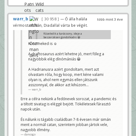
warr_b
30 958
— Ő álla halála
több mint 3 éve
vérmosta fokán, Diadallal várta be végét.
Közeledik a karácsony, ideje a
beszerzésen gondolkodni 😀
Köszi neked is ☺️
Gyerekeknek:
Draftosaurus
Catan telepesei junior
A draftosaurus azért lehetne jó, mert főleg a
nagyobbik elég dínómániás 😁
Nagyobbaknak:
Five Tribes: Naqala dzsinnjei (bár ez már
alsó hangon 22e, akkor lehet mégsem 😊 )
A Hadrianusra azért gondoltam, mert azt
Kingdomino
A nyugati királyság
olvastam róla, hogy koop, mert kéne valami
építőmesterei/lovagjai/várgrófjai
olyan is, ahol nem egymás ellen játszunk
Jaipur
asszonnyal, de akkor azt kihúzom...
Splendor
warr_b
Kooperációsnak:
Hadrianus fala
Erre a célra nekünk a fedőnevek sorozat, a pandemic és
Szerintetek?
a tiltott sivatag is eléggé bejött. Tökéletesek fárasztó
warr_b
napok után.
Én várnék egy picit - bár az elmúlt 2 évben nem
voltak akkora óriási akciók, lassan jön a nov/Black
És nálunk is tágabb családban 7-8 évesen már simán
Friday, hátha lesz valami.
ment a normál catan, szerintem jobban jártok vele,
Szerintem ezek közül a Jaipur, Kingdomino vagy
nagyobb élmény.
Splendor sem sokkal nehezebb mint a Drafto, és már
dancogo