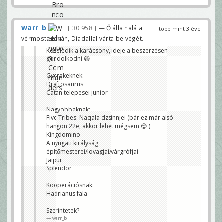
warr_b
30 958
— Ő álla halála
több mint 3 éve
vérmosta fokán, Diadallal várta be végét.
Közeledik a karácsony, ideje a beszerzésen
gondolkodni 😀
Gyerekeknek:
Draftosaurus
Catan telepesei junior
Nagyobbaknak:
Five Tribes: Naqala dzsinnjei (bár ez már alsó
hangon 22e, akkor lehet mégsem 😊 )
Kingdomino
A nyugati királyság
építőmesterei/lovagjai/várgrófjai
Jaipur
Splendor
Kooperációsnak:
Hadrianus fala
Szerintetek?
warr_b