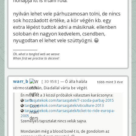
hónapja itt is írtam róla.
nyilván lehet vele párhuzamosan tolni, de nincs
sok hozzáadott értéke, a kör végén kb. egy
extra lépést tudtok adni a másiknak. ellenben
soloban én nagyon kedvelem, csendben,
nyugodtan el lehet vele szüttyögni. 😀
Oh, what a tangled web we weave
When first we practise to deceive!
warr_b
30 958
— Ő álla halála
több mint 3 éve
vérmosta fokán, Diadallal várta be végét.
Én most ez a 3 közül próbálok választani karácsonyra:
tarsasjatekok.com/tarsasjatek/7-csoda-parbaj-2015
tarsasjatekok.com/tarsasjatek/viticulture-2013
tarsasjatekok.com/tarsasjatek/ticket-to-ride-europa-
2005
Személyes tapsztalat nincs velük sajna.
Mondanám még a blood bowl-t is, de gondolom az