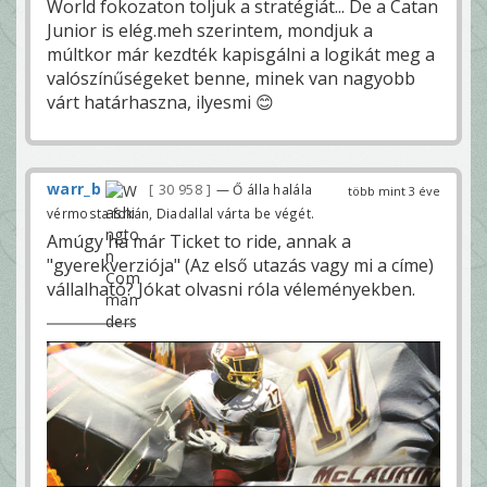
World fokozaton toljuk a stratégiát... De a Catan
Junior is elég.meh szerintem, mondjuk a
múltkor már kezdték kapisgálni a logikát meg a
valószínűségeket benne, minek van nagyobb
várt határhaszna, ilyesmi 😊
warr_b
30 958
— Ő álla halála
több mint 3 éve
vérmosta fokán, Diadallal várta be végét.
Amúgy ha már Ticket to ride, annak a
"gyerekverziója" (Az első utazás vagy mi a címe)
vállalható? Jókat olvasni róla véleményekben.