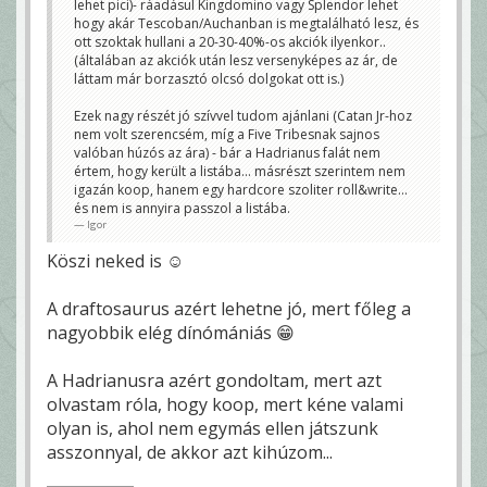
lehet pici)- ráadásul Kingdomino vagy Splendor lehet
hogy akár Tescoban/Auchanban is megtalálható lesz, és
ott szoktak hullani a 20-30-40%-os akciók ilyenkor..
(általában az akciók után lesz versenyképes az ár, de
láttam már borzasztó olcsó dolgokat ott is.)
Ezek nagy részét jó szívvel tudom ajánlani (Catan Jr-hoz
nem volt szerencsém, míg a Five Tribesnak sajnos
valóban húzós az ára) - bár a Hadrianus falát nem
értem, hogy került a listába... másrészt szerintem nem
igazán koop, hanem egy hardcore szoliter roll&write...
és nem is annyira passzol a listába.
Igor
Köszi neked is ☺️
A draftosaurus azért lehetne jó, mert főleg a
nagyobbik elég dínómániás 😁
A Hadrianusra azért gondoltam, mert azt
olvastam róla, hogy koop, mert kéne valami
olyan is, ahol nem egymás ellen játszunk
asszonnyal, de akkor azt kihúzom...