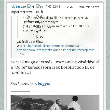
r.baggio
65 224
— no es
több mint 3 éve
importante
ha a Dűnével valaki találkozik, kérem jelezze, az
így must buy Karácsonyra
(csak nehogy az legyen, mint ami volt múltkor is
a gin akciójuknál)
r.baggio
vásárolj be onlány:
tesco.hu/akciok/akcios-termekek/termek/auto-
otthon-szorakozas/jatekok/dune-imperium-tarsasjatek/
NB2
ez csak maga a termék, tesco online vásárlásnál
a "Dűne" keresőszóra csak borokat dob ki, de
azért köszi
Szerkesztette:
r.baggio