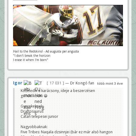
Hail to the Redskins! - Ad augusta per angusta
"I don't break the horizon
I erase it when I'm born"
Igor
17 031
— Dr Kongó fan
több mint 3 éve
Közeledik a karácsony, ideje a beszerzésen
gondolkodni 😀
Gyerekeknek:
Draftosaurus
Catan telepesei junior
Nagyobbaknak:
Five Tribes: Naqala dzsinnjei (bár ez már alsó hangon