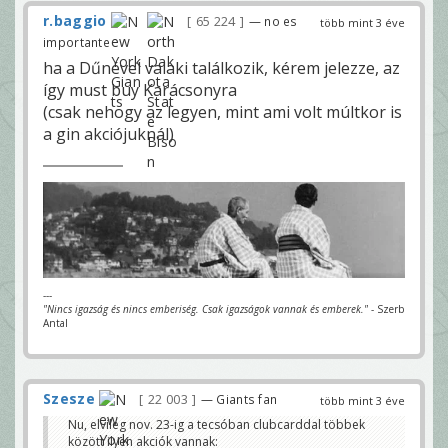
r.baggio
65 224
— no es
több mint 3 éve
importante
ha a Dűnével valaki találkozik, kérem jelezze, az
így must buy Karácsonyra
(csak nehogy az legyen, mint ami volt múltkor is
a gin akciójuknál)
---
"Nincs igazság és nincs emberiség. Csak igazságok vannak és emberek."
- Szerb
Antal
Szesze
22 003
— Giants fan
több mint 3 éve
Nu, elvileg nov. 23-ig a tecsóban clubcarddal többek
között ilyen akciók vannak: