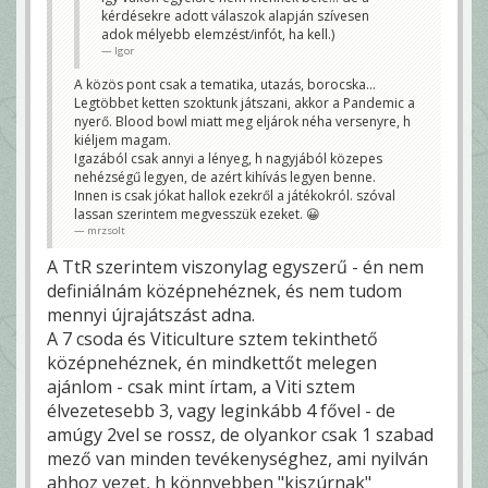
kérdésekre adott válaszok alapján szívesen
adok mélyebb elemzést/infót, ha kell.)
Igor
A közös pont csak a tematika, utazás, borocska...
Legtöbbet ketten szoktunk játszani, akkor a Pandemic a
nyerő. Blood bowl miatt meg eljárok néha versenyre, h
kiéljem magam.
Igazából csak annyi a lényeg, h nagyjából közepes
nehézségű legyen, de azért kihívás legyen benne.
Innen is csak jókat hallok ezekről a játékokról. szóval
lassan szerintem megvesszük ezeket. 😀
mrzsolt
A TtR szerintem viszonylag egyszerű - én nem
definiálnám középnehéznek, és nem tudom
mennyi újrajátszást adna.
A 7 csoda és Viticulture sztem tekinthető
középnehéznek, én mindkettőt melegen
ajánlom - csak mint írtam, a Viti sztem
élvezetesebb 3, vagy leginkább 4 fővel - de
amúgy 2vel se rossz, de olyankor csak 1 szabad
mező van minden tevékenységhez, ami nyilván
ahhoz vezet, h könnyebben "kiszúrnak"