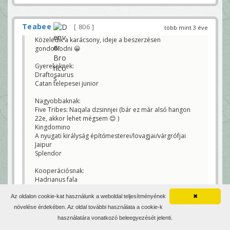
Teabee
806
több mint 3 éve
Közeledik a karácsony, ideje a beszerzésen
gondolkodni 😀
Gyerekeknek:
Draftosaurus
Catan telepesei junior
Nagyobbaknak:
Five Tribes: Naqala dzsinnjei (bár ez már alsó hangon
22e, akkor lehet mégsem 😊 )
Kingdomino
A nyugati királyság építőmesterei/lovagjai/várgrófjai
Jaipur
Splendor
Kooperációsnak:
Hadrianus fala
Szerintetek?
Az oldalon cookie-kat használunk a weboldal teljesítményének
✖
warr_b
növelése érdekében. Az oldal további használata a cookie-k
használatára vonatkozó beleegyezését jelenti.
Lányom 11, anyám 76, én 51. A Holtak telét