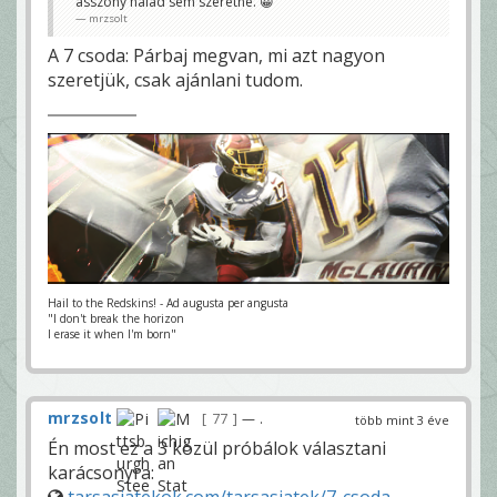
asszony nálad sem szeretné. 😀
mrzsolt
A 7 csoda: Párbaj megvan, mi azt nagyon
szeretjük, csak ajánlani tudom.
Hail to the Redskins! - Ad augusta per angusta
"I don't break the horizon
I erase it when I'm born"
mrzsolt
77
— .
több mint 3 éve
Én most ez a 3 közül próbálok választani
karácsonyra: