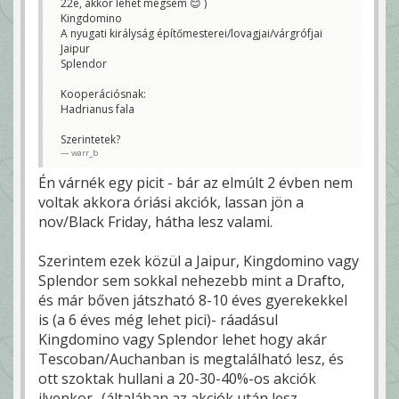
22e, akkor lehet mégsem 😊 )
Kingdomino
A nyugati királyság építőmesterei/lovagjai/várgrófjai
Jaipur
Splendor
Kooperációsnak:
Hadrianus fala
Szerintetek?
warr_b
Én várnék egy picit - bár az elmúlt 2 évben nem
voltak akkora óriási akciók, lassan jön a
nov/Black Friday, hátha lesz valami.
Szerintem ezek közül a Jaipur, Kingdomino vagy
Splendor sem sokkal nehezebb mint a Drafto,
és már bőven játszható 8-10 éves gyerekekkel
is (a 6 éves még lehet pici)- ráadásul
Kingdomino vagy Splendor lehet hogy akár
Tescoban/Auchanban is megtalálható lesz, és
ott szoktak hullani a 20-30-40%-os akciók
ilyenkor.. (általában az akciók után lesz