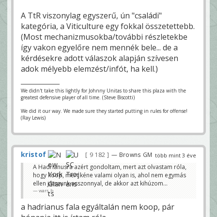
A TtR viszonylag egyszerű, ún "családi"
kategória, a Viticulture egy fokkal összetettebb.
(Most mechanizmusokba/további részletekbe
így vakon egyelőre nem mennék bele... de a
kérdésekre adott válaszok alapján szívesen
adok mélyebb elemzést/infót, ha kell.)
We didn't take this lightly for Johnny Unitas to share this plaza with the
greatest defensive player of all time. (Steve Biscotti)
We did it our way. We made sure they started putting in rules for offense!
(Ray Lewis)
kristof
9 182
— Browns GM
több mint 3 éve
A Hadrianusra azért gondoltam, mert azt olvastam róla,
hogy koop, mert kéne valami olyan is, ahol nem egymás
ellen játszunk asszonnyal, de akkor azt kihúzom...
warr_b
a hadrianus fala egyáltalán nem koop, pár