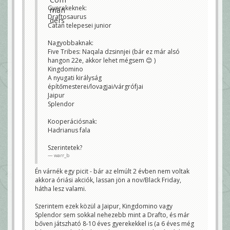
Gyerekeknek:
Draftosaurus
Catan telepesei junior
Nagyobbaknak:
Five Tribes: Naqala dzsinnjei (bár ez már alsó
hangon 22e, akkor lehet mégsem 😊 )
Kingdomino
A nyugati királyság
építőmesterei/lovagjai/várgrófjai
Jaipur
Splendor
Kooperációsnak:
Hadrianus fala
Szerintetek?
warr_b
Én várnék egy picit - bár az elmúlt 2 évben nem voltak
akkora óriási akciók, lassan jön a nov/Black Friday,
hátha lesz valami.
Szerintem ezek közül a Jaipur, Kingdomino vagy
Splendor sem sokkal nehezebb mint a Drafto, és már
bőven játszható 8-10 éves gyerekekkel is (a 6 éves még