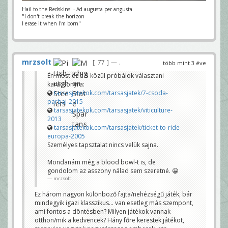
Hail to the Redskins! - Ad augusta per angusta
"I don't break the horizon
I erase it when I'm born"
mrzsolt
77
— .
több mint 3 éve
Én most ez a 3 közül próbálok választani
karácsonyra:
tarsasjatekok.com/tarsasjatek/7-csoda-
parbaj-2015
tarsasjatekok.com/tarsasjatek/viticulture-
2013
tarsasjatekok.com/tarsasjatek/ticket-to-ride-
europa-2005
Személyes tapsztalat nincs velük sajna.
Mondanám még a blood bowl-t is, de
gondolom az asszony nálad sem szeretné. 😀
mrzsolt
Ez három nagyon különböző fajta/nehézségű játék, bár
mindegyik igazi klasszikus... van esetleg más szempont,
ami fontos a döntésben? Milyen játékok vannak
otthon/mik a kedvencek? Hány főre kerestek játékot,