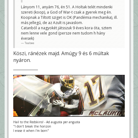
Lányom 11, anyám 76, én 51. A Holtak telét mindenki
szereti (koop), a God of War-t csak a gyerek meg én.
Koopnak a Tiltott sziget is OK (Pandémia mechanika), ill.
más jellegű, de az Azult is javaslom.
Catanból a nagyokét játsszuk 9 éves kora óta, sztem
nem lenne vele gond (persze nem tudom h hány
évesek)
Teabee
Köszi, ránézek majd. Amúgy 9 és 6 múltak
nyáron.
Hail to the Redskins! - Ad augusta per angusta
"I don't break the horizon
I erase it when I'm born"