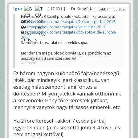
Igor
17 031
— Dr Kongó fan
több mint 3 éve
Én most ez a 3 közül próbálok választani karácsonyra:
tarsasjatekok.com/tarsasjatek/7-csoda-parbaj-2015
tarsasjatekok.com/tarsasjatek/viticulture-2013
tarsasjatekok.com/tarsasjatek/ticket-to-ride-europa-
2005
Személyes tapsztalat nincs velük sajna.
Mondanám még a blood bowl-t is, de gondolom az
asszony nálad sem szeretné. 😀
mrzsolt
Ez három nagyon különböző fajta/nehézségű
játék, bár mindegyik igazi klasszikus... van
esetleg más szempont, ami fontos a
döntésben? Milyen játékok vannak otthon/mik
a kedvencek? Hány főre kerestek játékot,
mennyire vagytok nagy társasos emberek, etc
Ha 2 főre keresel - akkor 7 csoda párbaj
egyértelműen (a másik kettő jobb 3-4 fővel, és
nem az igazi kettővel)