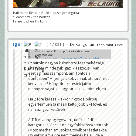
Hail to the Redskins! - Ad augusta per angusta
"I don't break the horizon
I erase it when I'm born"
Igor
17 031
— Dr Kongó fan
több mint 3 éve
Én most ez a 3 közül próbálok választani
karácsonyra:
tarsasjatekok.com/tarsasjatek/7-csoda-parbaj-
2015
Ez három nagyon különböző fajta/nehézségű
tarsasjatekok.com/tarsasjatek/viticulture-2013
játék, bár mindegyik igazi klasszikus... van
tarsasjatekok.com/tarsasjatek/ticket-to-ride-
esetleg más szempont, ami fontos a
europa-2005
Személyes tapsztalat nincs velük sajna.
döntésben? Milyen játékok vannak otthon/mik a
kedvencek? Hány főre kerestek játékot,
Mondanám még a blood bowl-t is, de gondolom az
asszony nálad sem szeretné. 😀
mennyire vagytok nagy társasos emberek, etc
mrzsolt
Ha 2 főre keresel - akkor 7 csoda párbaj
egyértelműen (a másik kettő jobb 3-4 fővel, és
nem az igazi kettővel)
A TtR viszonylag egyszerű, ún "családi"
kategória, a Viticulture egy fokkal összetettebb.
(Most mechanizmusokba/további részletekbe
így vakon egyelőre nem mennék bele... de a