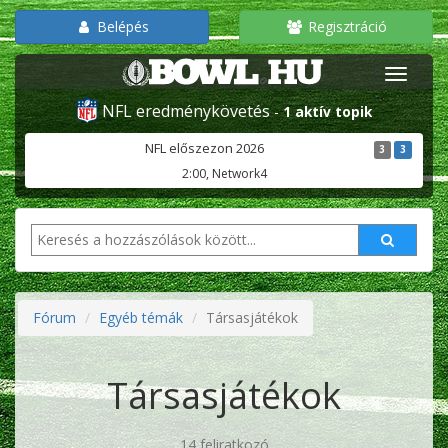
Belépés
Regisztráció
NFL eredménykövetés
-
1 aktív topik
NFL előszezon 2026
3
3
2:00, Network4
Fórum
Egyéb témák
Társasjátékok
Társasjátékok
14 feliratkozó