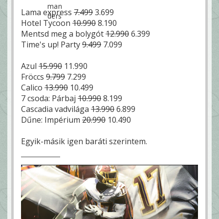
Lama express
7.499
3.699
Hotel Tycoon
10.990
8.190
Mentsd meg a bolygót
12.990
6.399
Time's up! Party
9.499
7.099
Azul
15.990
11.990
Fröccs
9.799
7.299
Calico
13.990
10.499
7 csoda: Párbaj
10.990
8.199
Cascadia vadvilága
13.990
6.899
Dűne: Impérium
20.990
10.490
Egyik-másik igen baráti szerintem.