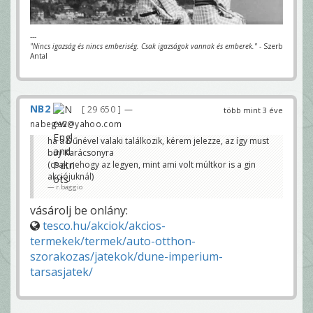
---
"Nincs igazság és nincs emberiség. Csak igazságok vannak és emberek."
- Szerb
Antal
NB2
29 650
—
több mint 3 éve
nabege2@yahoo.com
ha a Dűnével valaki találkozik, kérem jelezze, az így must
buy Karácsonyra
(csak nehogy az legyen, mint ami volt múltkor is a gin
akciójuknál)
r.baggio
vásárolj be onlány:
tesco.hu/akciok/akcios-
termekek/termek/auto-otthon-
szorakozas/jatekok/dune-imperium-
tarsasjatek/