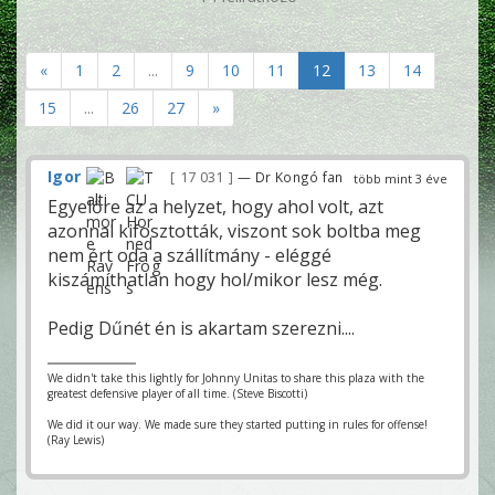
«
1
2
...
9
10
11
12
13
14
15
...
26
27
»
Igor
17 031
— Dr Kongó fan
több mint 3 éve
Egyelőre az a helyzet, hogy ahol volt, azt
azonnal kifosztották, viszont sok boltba meg
nem ért oda a szállítmány - eléggé
kiszámíthatlan hogy hol/mikor lesz még.
Pedig Dűnét én is akartam szerezni....
We didn't take this lightly for Johnny Unitas to share this plaza with the
greatest defensive player of all time. (Steve Biscotti)
We did it our way. We made sure they started putting in rules for offense!
(Ray Lewis)