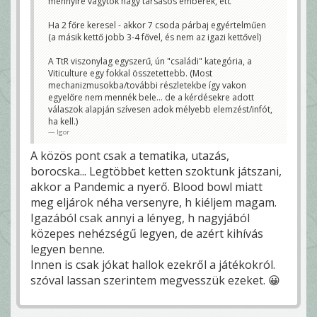
mennyire vagytok nagy társasos emberek, etc
Ha 2 főre keresel - akkor 7 csoda párbaj egyértelműen
(a másik kettő jobb 3-4 fővel, és nem az igazi kettővel)
A TtR viszonylag egyszerű, ún "családi" kategória, a
Viticulture egy fokkal összetettebb. (Most
mechanizmusokba/további részletekbe így vakon
egyelőre nem mennék bele... de a kérdésekre adott
válaszok alapján szívesen adok mélyebb elemzést/infót,
ha kell.)
Igor
A közös pont csak a tematika, utazás,
borocska... Legtöbbet ketten szoktunk játszani,
akkor a Pandemic a nyerő. Blood bowl miatt
meg eljárok néha versenyre, h kiéljem magam.
Igazából csak annyi a lényeg, h nagyjából
közepes nehézségű legyen, de azért kihívás
legyen benne.
Innen is csak jókat hallok ezekről a játékokról.
szóval lassan szerintem megvesszük ezeket. 😀