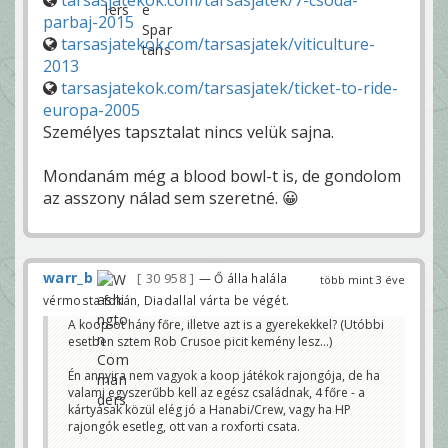
tarsasjatekok.com/tarsasjatek/7-csoda-
parbaj-2015
tarsasjatekok.com/tarsasjatek/viticulture-
2013
tarsasjatekok.com/tarsasjatek/ticket-to-ride-
europa-2005
Személyes tapsztalat nincs velük sajna.
Mondanám még a blood bowl-t is, de gondolom
az asszony nálad sem szeretné. 😀
warr_b
30 958
— Ő álla halála
több mint 3 éve
vérmosta fokán, Diadallal várta be végét.
A koop-ot hány főre, illetve azt is a gyerekekkel? (Utóbbi
esetben sztem Rob Crusoe picit kemény lesz...)
Én annyira nem vagyok a koop játékok rajongója, de ha
valami egyszerűbb kell az egész családnak, 4 főre - a
kártyásak közül elég jó a Hanabi/Crew, vagy ha HP
rajongók esetleg, ott van a roxforti csata.