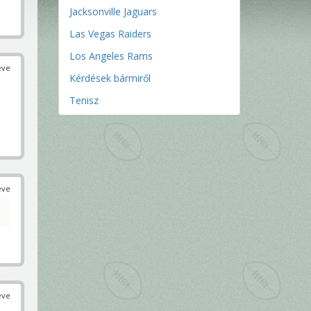
Jacksonville Jaguars
Las Vegas Raiders
Los Angeles Rams
éve
Kérdések bármiről
Tenisz
éve
éve