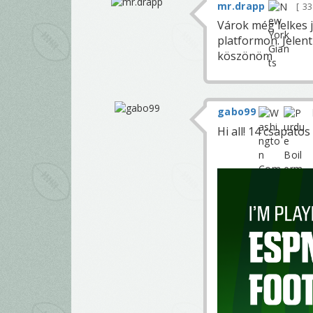
mr.drapp
3
Várok még lelkes j
platformon. Jelen
köszönöm
gabo99
Hi all! 14 csapato