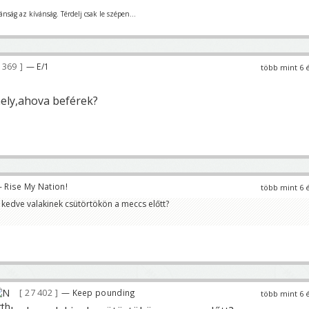
nság az kívánság. Térdelj csak le szépen...
 369
— E/1
több mint 6 
ely,ahova beférek?
 Rise My Nation!
több mint 6 
 kedve valakinek csütörtökön a meccs előtt?
27 402
— Keep pounding
több mint 6 