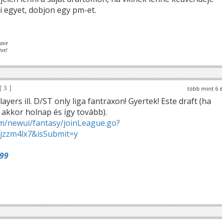
i egyet, dobjon egy pm-et.
eave
ive!
3
több mint 6 
ayers ill. D/ST only liga fantraxon! Gyertek! Este draft (ha
akkor holnap és így tovább).
m/newui/fantasy/joinLeague.go?
ljzzm4lx7&isSubmit=y
99