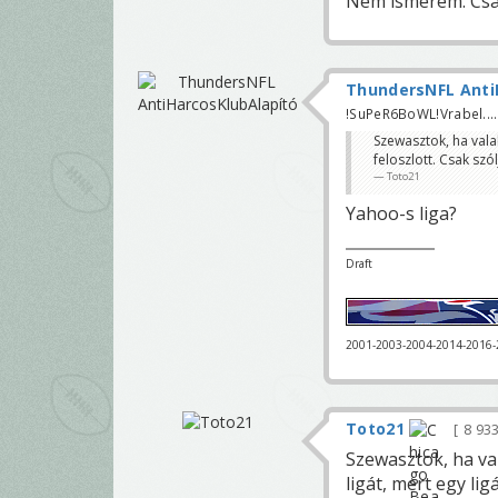
Nem ismerem. Csak
ThundersNFL Anti
!SuPeR6BoWL!Vrabel.....
Szewasztok, ha vala
feloszlott. Csak szó
Toto21
Yahoo-s liga?
Draft
2001-2003-2004-2014-2016
Toto21
8 93
Szewasztok, ha va
ligát, mert egy lig