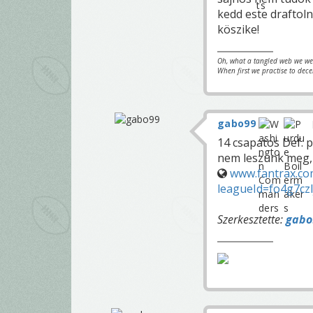
kedd este draftoln
köszike!
Oh, what a tangled web we w
When first we practise to dece
gabo99
14 csapatos Def. pl
nem leszünk meg, 
www.fantrax.co
leagueId=fo4g7cz
Szerkesztette:
gabo