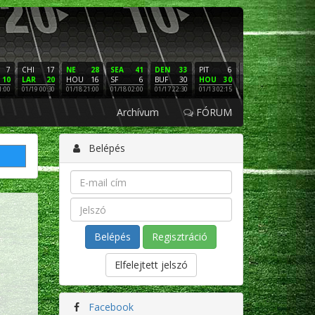
7
CHI
17
NE
28
SEA
41
DEN
33
PIT
6
NE
16
PHI
10
LAR
20
HOU
16
SF
6
BUF
30
HOU
30
LAC
3
SF
1:00
01/19 00:30
01/18 21:00
01/18 02:00
01/17 22:30
01/13 02:15
01/12 02:00
01/11 22:
Archívum
FÓRUM
Belépés
Regisztráció
Elfelejtett jelszó
Facebook