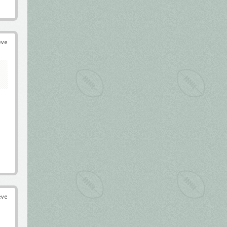
éve
éve