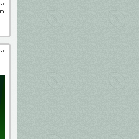
éve
om
éve