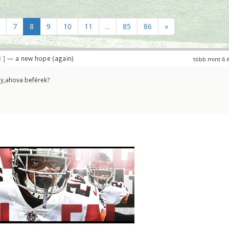
7
8
9
10
11
...
85
86
»
8
— a new hope (again)
több mint 6 
ly,ahova beférek?