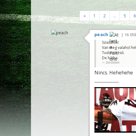
«
1
2
...
5
6
peach
16 05
Sziasztok!
Van meg valahol he
Tudom.Késő.
De hátha.
ZoliZoltán
Nincs. Hehehehe