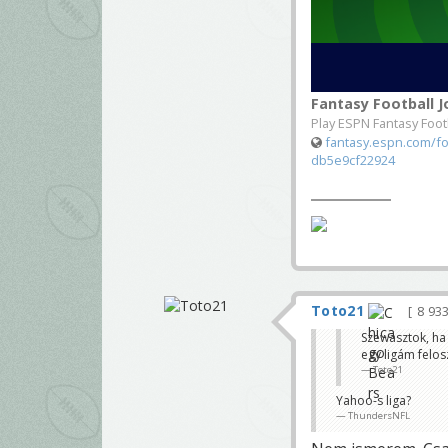
Fantasy Football J
Play ESPN Fantasy Foot
fantasy.espn.com/fo
db5e9cf22924
Toto21
8 93
Szewasztok, ha 
egy ligám felos
Toto21
Yahoo-s liga?
ThundersNFL