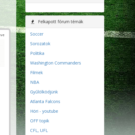
Felkapott fórum témák
Soccer
éve
Sorozatok
Politika
Washington Commanders
Filmek
NBA
Gyűlölködjünk
Atlanta Falcons
Höri - youtube
OFF topik
CFL, UFL