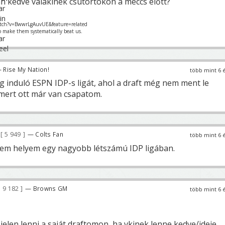
an kedve valakinek csütörtökön a meccs előtt?
tch?v=BwwrLgAuvUE&feature=related
o make them systematically beat us.
 Rise My Nation!
több mint 6 
g induló ESPN IDP-s ligát, ahol a draft még nem ment le
 mert ott már van csapatom.
5 949
— Colts Fan
több mint 6 
sem helyem egy nagyobb létszámú IDP ligában.
9 182
— Browns GM
több mint 6 
elen lenni a saját draftomon, ha vkinek lenne kedve/ideje