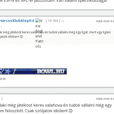
 ESPN es NFL-el jatszottam. Van valami specifikussaga?
HarcosKlubAlapító
19 769
—
több mint 6 
..
ki még játékost keres valahova én tudok vállalni még egy ligát, mert egy ligám
ljatok idöben! 😊
-2018
3
több mint 6 
laki még játékost keres valahova én tudok vállalni még egy
ám feloszlott. Csak szóljatok idöben! 😊