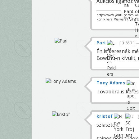
Aukciós ligához v
http://www.youtube.com/wa
Ron Rivera: We were trying t
Pari
3 657
—
Én is keresnék mé
Bowl.hu-n kívülit,
Tony Adams
Továbbra is kere
kristof
sziasztok,
sajnos nem tudok j