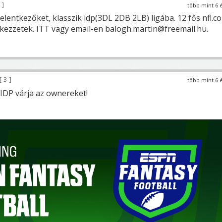
3
több mint 6 
elentkezőket, klasszik idp(3DL 2DB 2LB) ligába. 12 fős nfl.c
tkezzetek. ITT vagy email-en balogh.martin@freemail.hu.
3
több mint 6 
s IDP várja az ownereket!