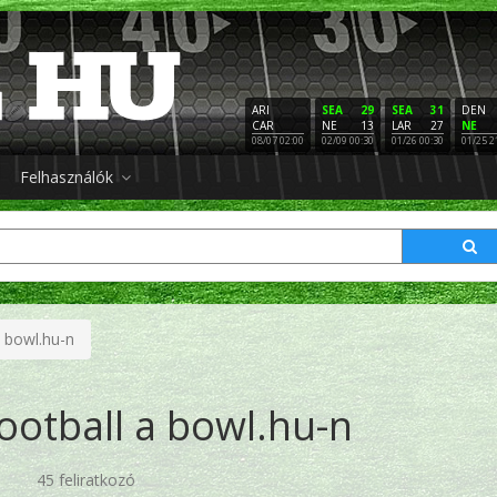
ARI
SEA
29
SEA
31
DEN
CAR
NE
13
LAR
27
NE
08/07 02:00
02/09 00:30
01/26 00:30
01/25 2
Felhasználók
a bowl.hu-n
ootball a bowl.hu-n
45 feliratkozó