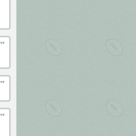
éve
éve
éve