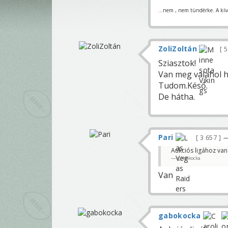
...nem , nem tündérke. A kívá
ZoliZoltán
5
Sziasztok!
Van meg valahol h
Tudom.Késő.
De hátha.
Pari
3 657
—
Aukciós ligához van
gabokocka
Van
gabokocka