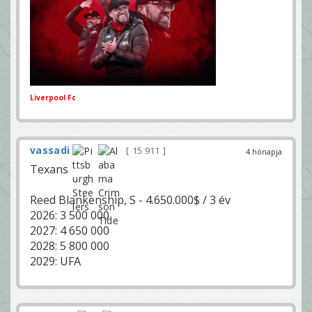
Liverpool Fc
vassadi
15 911
4 hónapja
Texans
Reed Blankenship, S - 4.650.000$ / 3 év
2026: 3 500 000
2027: 4 650 000
2028: 5 800 000
2029: UFA