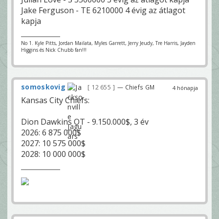
Jake Ferguson - TE 6210000 4 évig az átlagot
kapja
No 1. Kyle Pitts, Jordan Mailata, Myles Garrett, Jerry Jeudy, Tre Harris, Jayden
Higgins és Nick Chubb fan!!!
somoskovig
12 655
— Chiefs GM
4 hónapja
Kansas City Chiefs:
Dion Dawkins OT - 9.150.000$, 3 év
2026: 6 875 000$
2027: 10 575 000$
2028: 10 000 000$