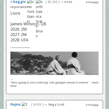
r.baggio
65 226
— no es
4 hónapja
importante
Lions
Jameis Winston, QB
2026: 2M
2027: 2M
2028: UFA
---
"Nincs igazság és nincs emberiség. Csak igazságok vannak és emberek."
- Szerb
Antal
Rajna
8 033
— Nega Scott
4 hónapja