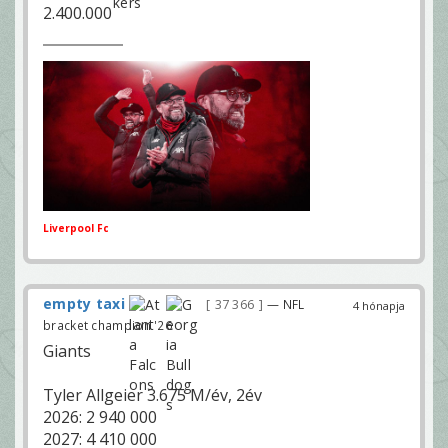
2.400.000
Liverpool Fc
empty taxi
37 366
— NFL
4 hónapja
bracket champion '26
Giants
Tyler Allgeier 3.675 M/év, 2év
2026: 2 940 000
2027: 4 410 000