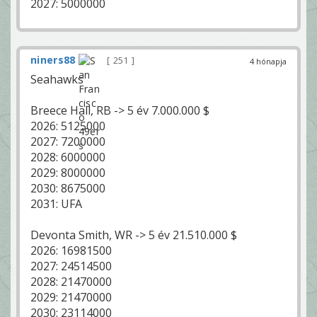
2027: 5000000
niners88
251
4 hónapja
Seahawks
Breece Hall, RB -> 5 év 7.000.000 $
2026: 5125000
2027: 7200000
2028: 6000000
2029: 8000000
2030: 8675000
2031: UFA
Devonta Smith, WR -> 5 év 21.510.000 $
2026: 16981500
2027: 24514500
2028: 21470000
2029: 21470000
2030: 23114000