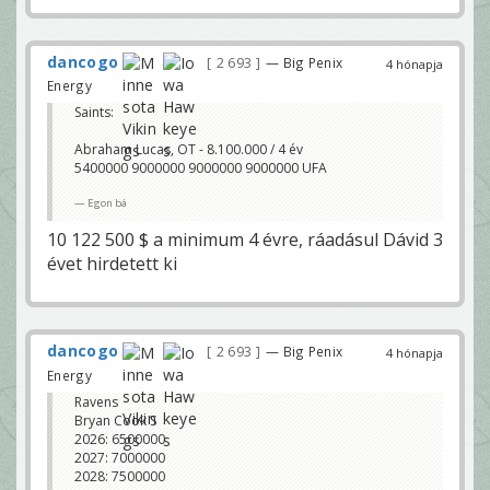
dancogo
2 693
— Big Penix
4 hónapja
Energy
Saints:
Abraham Lucas, OT - 8.100.000 / 4 év
5400000 9000000 9000000 9000000 UFA
Egon bá
10 122 500 $ a minimum 4 évre, ráadásul Dávid 3
évet hirdetett ki
dancogo
2 693
— Big Penix
4 hónapja
Energy
Ravens
Bryan Cook S
2026: 6500000
2027: 7000000
2028: 7500000