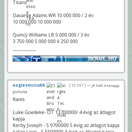
Titans
Davante Adams WR 10 000 000 / 2 év
10 000 000 10 000 000
Quincy Williams LB 5 000 000 / 3 év
3 750 000 5 000 000 6 250 000
eaglesmcnabb
23 597
— je suis
4 hónapja
poloska
Rams
Luke Goedeke- OT 13700000/ 4 évig az átlagot
kapja
Kerby Joseph - S 9700000 5 évig az átlagot kapja
Julian Love - S 5500000 3 évig az átlagot kapja