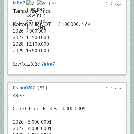
labo7
806
4 hónapja
Tampa Bay Bucs:
Kolton Miller, OT - 12.100.000, 4 év
2026: 7.900.000
2027: 11.500.000
2028: 12.100.000
2029: 16.900.000
Szerkesztette:
labo7
Csibu0707
53
4 hónapja
49ers
Cade Otton TE - 3év - 4 000 000$
2026 - 3 000 000$
2027 - 4 000 000$