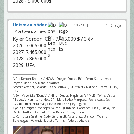
2028 - 5 000 000$
Heisman nádor
28 290
—
4 hónapja
"Montoya por favor!"
Kyler Gordon, CB - 7.465.000 $ / 3 év
2026: 7.065.000
2027: 7.465.000
2028: 7.865.000
2029: UFA
NFL : Denver Broncos / NCAA : Oregon Ducks, BYU, Penn State, Iowa /
Peyton Manning, Marcus Mariota
Soccer : Arsenal, Levante, Lazio, Millwall, Stuttgart / National Teams : HUN,
ESP
NBA : Mavericks [Doncic] / NHL : Ducks, Maple Leafs / MLB : Twins, Astros
F1 : Lewis Hamilton / MotoGP : Marc & Alex Marquez, Pedro Acosta (és
igazából mindenki más) / NASCAR : #22 Joey Logano
Cycling : Pogacar, Meintjes, Valter, Quintana, Contador, Cras, Juan Ayuso
Darts : Nathan Aspinall, Chris Dobey, Gerwyn Price
UFC : Justin Gaethje, Cody Garbrandt, Nate Diaz, Brandon Moreno
Euroleague : Valencia Basket / Tennis : Federer, Alcaraz