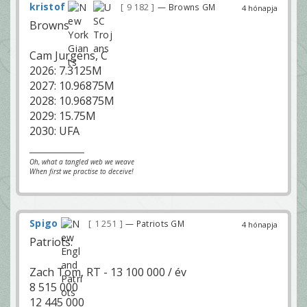
kristof
9 182
— Browns GM
4 hónapja
Browns
Cam Jurgens, C
2026: 7.3125M
2027: 10.96875M
2028: 10.96875M
2029: 15.75M
2030: UFA
Oh, what a tangled web we weave
When first we practise to deceive!
Spigo
1 251
— Patriots GM
4 hónapja
Patriots:
Zach Tom, RT - 13 100 000 / év
8 515 000
12 445 000