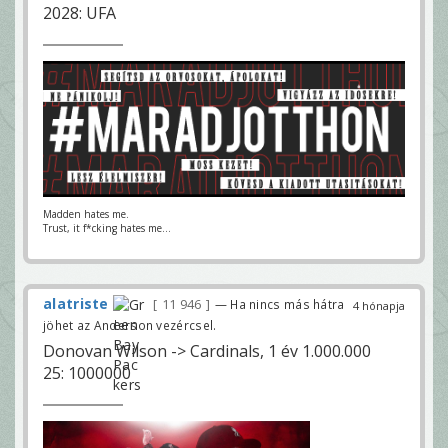
2028: UFA
Madden hates me.
Trust, it f*cking hates me...
alatriste
11 946
— Ha nincs más hátra
4 hónapja
jöhet az Anderson vezércsel.
Donovan Wilson -> Cardinals, 1 év 1.000.000
25: 1000000