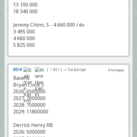
13 100 000
18 340 000
Jeremy Chinn, S - 4 660 000 / év
3 495 000
4 660 000
5 825 000
BD#
1 831
— Sa da tay!
4 hónapja
Ravens
Bryan Cook S
2026: 6500000
2027: 7000000
2028: 7500000
2029: 11800000
Derrick Henry RB
2026: 5000000