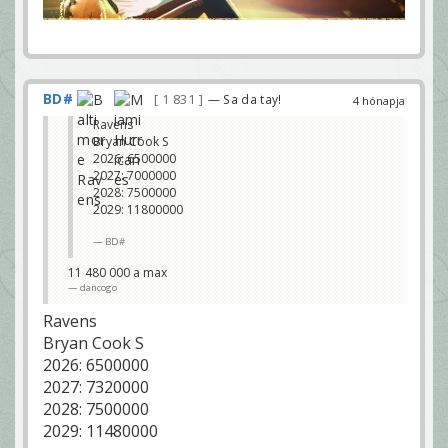
BD#
1 831
— Sa da tay!
4 hónapja
Ravens
Bryan Cook S
2026: 6500000
2027: 7000000
2028: 7500000
2029: 11800000
BD#
11 480 000 a max
dancogo
Ravens
Bryan Cook S
2026: 6500000
2027: 7320000
2028: 7500000
2029: 11480000