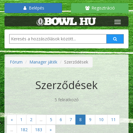
Belépés
Regisztráció
Fórum
Manager játék
Szerződések
Szerződések
5 feliratkozó
«
1
2
...
5
6
7
8
9
10
11
...
182
183
»