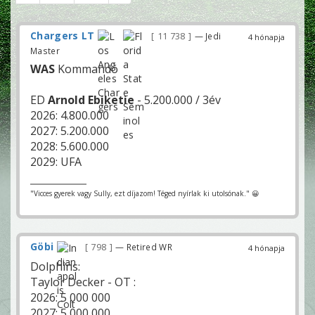
Chargers LT
11 738
— Jedi
4 hónapja
Master
WAS
Kommandó
ED
Arnold Ebiketie
- 5.200.000 / 3év
2026: 4.800.000
2027: 5.200.000
2028: 5.600.000
2029: UFA
"Vicces gyerek vagy Sully, ezt díjazom! Téged nyírlak ki utolsónak." 😀
Göbi
798
— Retired WR
4 hónapja
Dolphins:
Taylor Decker - OT :
2026: 5 000 000
2027: 5 000 000