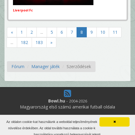
Liverpool Fc
«
1
2
...
5
6
7
8
9
10
11
...
182
183
»
Fórum
Manager játék
Szerződések
Bowl.hu
-
2004-2026
Magyarország első számú amerikai futball oldala
9
online felhasználó
Az oldalon cookie-kat használunk a weboldal teljesítményének
✖
Minden jog fenntartva. Írott anyagok újraközlése csak a szerző
növelése érdekében. Az oldal további használata a cookie-k
engedélyével.
használatára vonatkozó beleegyezését jelenti.