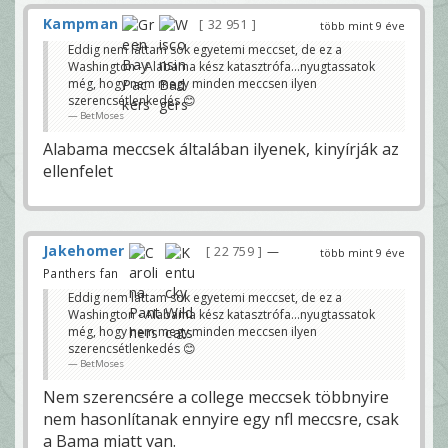
Kampman
32 951
több mint 9 éve
Eddig nem láttam sok egyetemi meccset, de ez a
Washington - Alabama kész katasztrófa...nyugtassatok
még, hogy nem megy minden meccsen ilyen
szerencsétlenkedés 😊
BetMoses
Alabama meccsek általában ilyenek, kinyírják az
ellenfelet
Jakehomer
22 759
—
több mint 9 éve
Panthers fan
Eddig nem láttam sok egyetemi meccset, de ez a
Washington - Alabama kész katasztrófa...nyugtassatok
még, hogy nem megy minden meccsen ilyen
szerencsétlenkedés 😊
BetMoses
Nem szerencsére a college meccsek többnyire
nem hasonlítanak ennyire egy nfl meccsre, csak
a Bama miatt van.