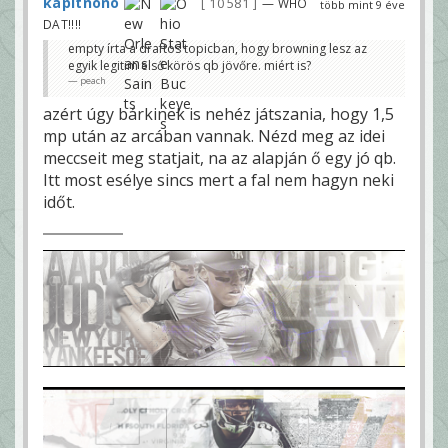
kapitnono
10 581
— WHO
több mint 9 éve
DAT!!!!
empty írta a draftos topicban, hogy browning lesz az
egyik legitim első körös qb jövőre. miért is?
peach
azért úgy bárkinek is nehéz játszania, hogy 1,5
mp után az arcában vannak. Nézd meg az idei
meccseit meg statjait, na az alapján ő egy jó qb.
Itt most esélye sincs mert a fal nem hagyn neki
időt.