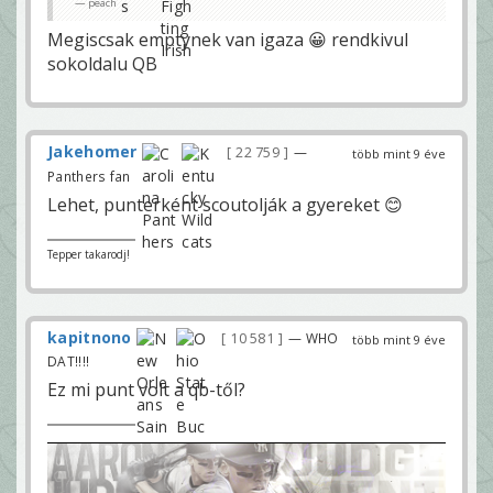
peach
Megiscsak emptynek van igaza 😀 rendkivul
sokoldalu QB
Jakehomer
22 759
—
több mint 9 éve
Panthers fan
Lehet, punterként scoutolják a gyereket 😊
Tepper takarodj!
kapitnono
10 581
— WHO
több mint 9 éve
DAT!!!!
Ez mi punt volt a qb-től?