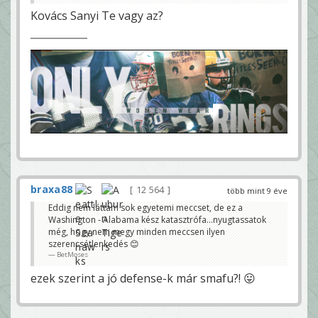
Kovács Sanyi Te vagy az?
braxa88
12 564
több mint 9 éve
Eddig nem láttam sok egyetemi meccset, de ez a
Washington - Alabama kész katasztrófa...nyugtassatok
még, hogy nem megy minden meccsen ilyen
szerencsétlenkedés 😊
BetMoses
ezek szerint a jó defense-k már smafu?! 😛