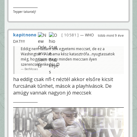
Tepper takarodj!
kapitnono
10 581
— WHO
több mint 9 éve
DAT!!!!
Eddig nem láttam sok egyetemi meccset, de ez a
Washington - Alabama kész katasztrófa...nyugtassatok
még, hogy nem megy minden meccsen ilyen
szerencsétlenkedés 😊
BetMoses
ha eddig csak nfl-t néztél akkor elsőre kicsit
furcsának tűnhet, mások a playhívások. De
amúgy vannak nagyon jó meccsek