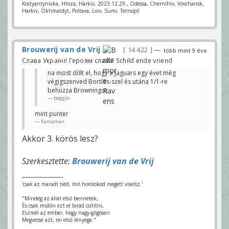
Kostyantynivka, Hroza, Harkiv, 2023.12.29., Odessa, Chernihiv, Vovchansk,
Harkiv, Okhmatdyt, Poltava, Lviv, Sumi, Ternopil
Brouwerij van de Vrij
14 422
—
több mint 9 éve
Слава Україні! Героям слава! Schild ende vriend
na most dőlt el, hogy a Jaguars egy évet még
végigszenved Bortles-szel és utána 1/1-re
behúzza Browningot
baggio
mint punter
Kampman
Akkor 3. körös lesz?
Szerkesztette:
Brouwerij van de Vrij
'csak az maradt tiéd, mit homlokod megett viselsz.'
"Mindég az állat első bennetek,
És csak midőn ezt el birád csitítni,
Eszmél az ember, hogy nagy-gőgösen
Megvesse azt, mi első lényege."