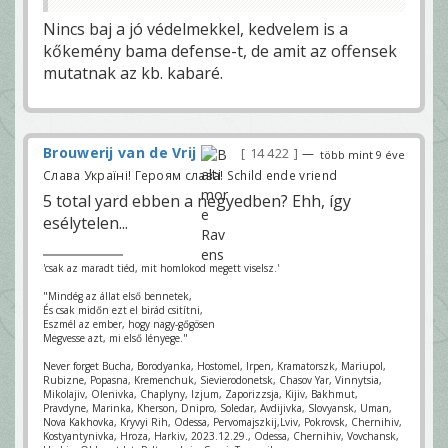
Nincs baj a jó védelmekkel, kedvelem is a
kőkemény bama defense-t, de amit az offensek
mutatnak az kb. kabaré.
Brouwerij van de Vrij
14 422
—
több mint 9 éve
Слава Україні! Героям слава! Schild ende vriend
5 total yard ebben a negyedben? Ehh, így
esélytelen...
'csak az maradt tiéd, mit homlokod megett viselsz.'
"Mindég az állat első bennetek,
És csak midőn ezt el birád csitítni,
Eszmél az ember, hogy nagy-gőgösen
Megvesse azt, mi első lényege."
Never forget Bucha, Borodyanka, Hostomel, Irpen, Kramatorszk, Mariupol,
Rubizne, Popasna, Kremenchuk, Sievierodonetsk, Chasov Yar, Vinnytsia,
Mikolajiv, Olenivka, Chaplyny, Izjum, Zaporizzsja, Kijiv, Bakhmut,
Pravdyne, Marinka, Kherson, Dnipro, Soledar, Avdijivka, Slovyansk, Uman,
Nova Kakhovka, Kryvyi Rih, Odessa, Pervomajszkij,Lviv, Pokrovsk, Chernihiv,
Kostyantynivka, Hroza, Harkiv, 2023.12.29., Odessa, Chernihiv, Vovchansk,