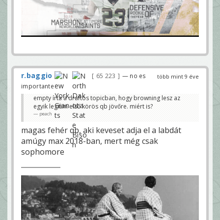
r.baggio
65 223
— no es
több mint 9 éve
importante
empty írta a draftos topicban, hogy browning lesz az
egyik legitim első körös qb jövőre. miért is?
peach
magas fehér qb, aki keveset adja el a labdát
amúgy max 2018-ban, mert még csak
sophomore