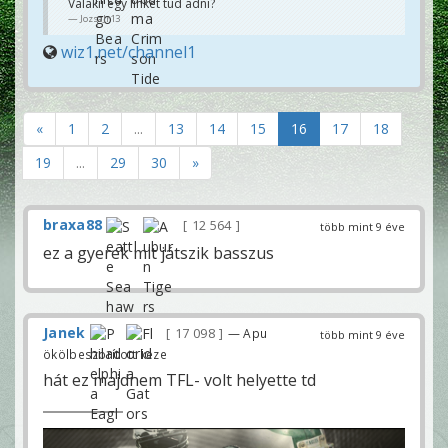
Valakii egy linket tud adni?
JozsaJr13
wiz1.net/channel1
«
1
2
...
13
14
15
16
17
18
19
...
29
30
»
braxa88
12 564
több mint 9 éve
ez a gyerek mit játszik basszus
Janek
17 098
— Apu
több mint 9 éve
ökölbeszorított keze
hát ez majdnem TFL- volt helyette td