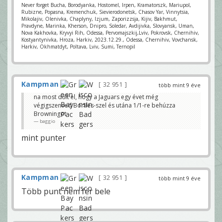
Never forget Bucha, Borodyanka, Hostomel, Irpen, Kramatorszk, Mariupol,
Rubizne, Popasna, Kremenchuk, Sievierodonetsk, Chasov Yar, Vinnytsia,
Mikolajiv, Olenivka, Chaplyny, Izjum, Zaporizzsja, Kijiv, Bakhmut,
Pravdyne, Marinka, Kherson, Dnipro, Soledar, Avdijivka, Slovyansk, Uman,
Nova Kakhovka, Kryvyi Rih, Odessa, Pervomajszkij,Lviv, Pokrovsk, Chernihiv,
Kostyantynivka, Hroza, Harkiv, 2023.12.29., Odessa, Chernihiv, Vovchansk,
Harkiv, Okhmatdyt, Poltava, Lviv, Sumi, Ternopil
Kampman
32 951
több mint 9 éve
na most dőlt el, hogy a Jaguars egy évet még
végigszenved Bortles-szel és utána 1/1-re behúzza
Browningot
baggio
mint punter
Kampman
32 951
több mint 9 éve
Több punt nem fér bele