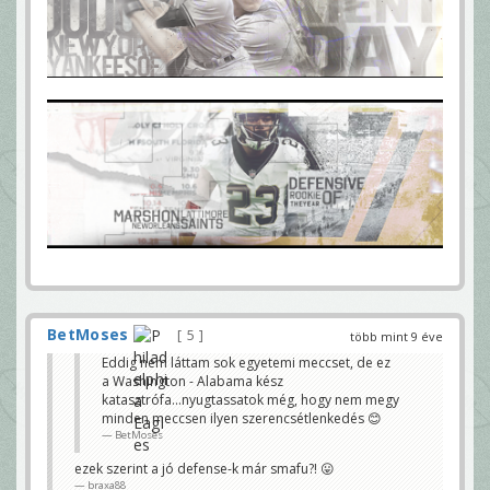
BetMoses
5
több mint 9 éve
Eddig nem láttam sok egyetemi meccset, de ez
a Washington - Alabama kész
katasztrófa...nyugtassatok még, hogy nem megy
minden meccsen ilyen szerencsétlenkedés 😊
BetMoses
ezek szerint a jó defense-k már smafu?! 😛
braxa88