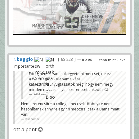
r.baggio
65 223
— no es
több mint 9 éve
importante
Eddig nem láttam sok egyetemi meccset, de ez
a Washington - Alabama kész
katasztrófa...nyugtassatok még, hogy nem megy
minden meccsen ilyen szerencsétlenkedés 😊
BetMoses
Nem szerencsére a college meccsek többnyire nem
hasonlítanak ennyire egy nfl meccsre, csak a Bama miatt
van.
Jakehomer
ott a pont 😊