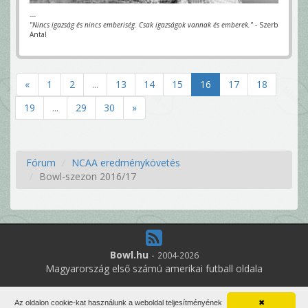
---
"Nincs igazság és nincs emberiség. Csak igazságok vannak és emberek."
- Szerb
Antal
«
1
2
...
13
14
15
16
17
18
19
...
29
30
»
Fórum
NCAA eredménykövetés
Bowl-szezon 2016/17
Bowl.hu
-
2004-2026
Magyarország első számú amerikai futball oldala
9
online felhasználó
Az oldalon cookie-kat használunk a weboldal teljesítményének
✖