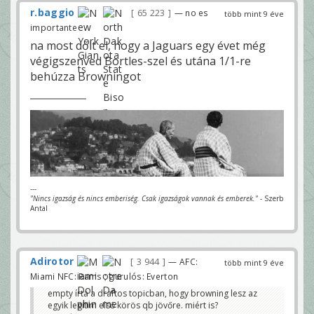
r.baggio
65 223
— no es
több mint 9 éve
importante
na most dőlt el, hogy a Jaguars egy évet még
végigszenved Bortles-szel és utána 1/1-re
behúzza Browningot
---
"Nincs igazság és nincs emberiség. Csak igazságok vannak és emberek."
- Szerb
Antal
Adirotor
3 944
— AFC:
több mint 9 éve
Miami NFC: Rams ; gurulós: Everton
empty írta a draftos topicban, hogy browning lesz az
egyik legitim első körös qb jövőre. miért is?