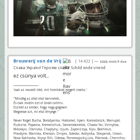
Brouwerij van de Vrij
14 422
—
több mint 9 éve
Слава Україні! Героям слава! Schild ende vriend
ez csúnya volt...
'csak az maradt tiéd, mit homlokod megett viselsz.'
"Mindég az állat első bennetek,
És csak midőn ezt el birád csitítni,
Eszmél az ember, hogy nagy-gőgösen
Megvesse azt, mi első lényege."
Never forget Bucha, Borodyanka, Hostomel, Irpen, Kramatorszk, Mariupol,
Rubizne, Popasna, Kremenchuk, Sievierodonetsk, Chasov Yar, Vinnytsia,
Mikolajiv, Olenivka, Chaplyny, Izjum, Zaporizzsja, Kijiv, Bakhmut,
Pravdyne, Marinka, Kherson, Dnipro, Soledar, Avdijivka, Slovyansk, Uman,
Nova Kakhovka, Kryvyi Rih, Odessa, Pervomajszkij,Lviv, Pokrovsk, Chernihiv,