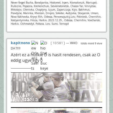
Never forget Bucha, Borodyanka, Hostomel, Irpen, Kramatorszk, Mariupol,
Rubizne, Popasna, Kremenchuk, Sievierodonetsk, Chasov Yar, Vinnytsia,
Mikolajiv, Olenivka, Chaplyny, Izjum, Zaporizzsja, Kijiv, Bakhmut,
Pravdyne, Marinka, Kherson, Dnipro, Soledar, Avdijivka, Slovyansk, Uman,
Nova Kakhovka, Kryvyi Rih, Odessa, Pervomajszkij,Lviv, Pokrovsk, Chernihiv,
Kostyantynivka, Hroza, Harkiv, 2023.12.29., Odessa, Chernihiv, Vovchansk,
Harkiv, Okhmatdyt, Poltava, Lviv, Sumi, Ternopil
kapitnono
10 581
— WHO
több mint 9 éve
DAT!!!!
Azért ez a huskie D is hasít rendesen, csak az O
eddig ugye egy 0