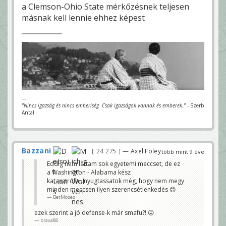
a Clemson-Ohio State mérkőzésnek teljesen
másnak kell lennie ehhez képest
---
"Nincs igazság és nincs emberiség. Csak igazságok vannak és emberek."
- Szerb
Antal
Bazzani
24 275
— Axel Foley
több mint 9 éve
Eddig nem láttam sok egyetemi meccset, de ez
a Washington - Alabama kész
katasztrófa...nyugtassatok még, hogy nem megy
minden meccsen ilyen szerencsétlenkedés 😊
BetMoses
ezek szerint a jó defense-k már smafu?! 😛
braxa88