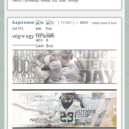
Harkiv, Okhmatdyt, Poltava, Lviv, Sumi, Ternopil
kapitnono
10 581
— WHO
több mint 9 éve
DAT!!!!
végre egy 1st down