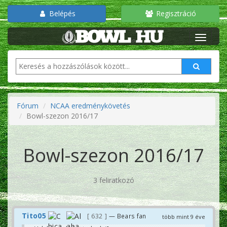
Belépés
Regisztráció
Fórum
NCAA eredménykövetés
Bowl-szezon 2016/17
Bowl-szezon 2016/17
3 feliratkozó
Tito05
632
— Bears fan
több mint 9 éve