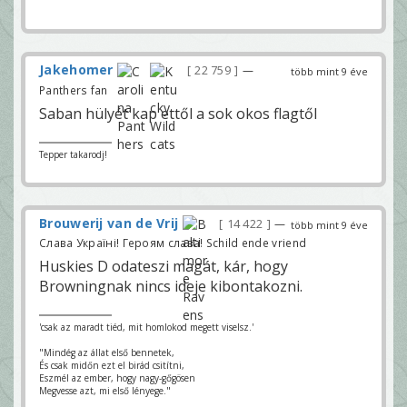
Jakehomer
22 759
—
több mint 9 éve
Panthers fan
Saban hülyét kap ettől a sok okos flagtől
Tepper takarodj!
Brouwerij van de Vrij
14 422
—
több mint 9 éve
Слава Україні! Героям слава! Schild ende vriend
Huskies D odateszi magát, kár, hogy
Browningnak nincs ideje kibontakozni.
'csak az maradt tiéd, mit homlokod megett viselsz.'
"Mindég az állat első bennetek,
És csak midőn ezt el birád csitítni,
Eszmél az ember, hogy nagy-gőgösen
Megvesse azt, mi első lényege."