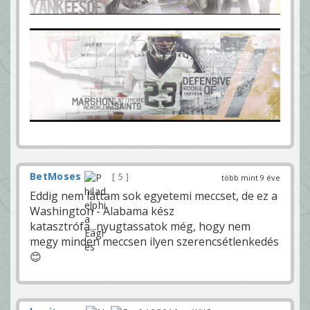
BetMoses
5
több mint 9 éve
Eddig nem láttam sok egyetemi meccset, de ez a
Washington - Alabama kész
katasztrófa...nyugtassatok még, hogy nem
megy minden meccsen ilyen szerencsétlenkedés
😊