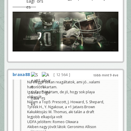
braxa88
12 564
több mint 9 éve
Na eléggé sokan reagáltatok, ami jó...valami
hasonlót akartam.
Igaz Top5-öt írtam, de jó, hogy sok playa
előkerült.
Nálam a Top5: Prescott, J. Howard, S. Shepard,
Tyreek H., Y. Ngakoue, a +1 Jatavis Brown
Kakukktojás: M. Thomas, aki talán a draft
legjobb elkapója volt
UDFA jelöltem: Romeo Okwara
Akiben nagy jövőt látok: Geronimo Allison