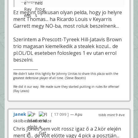
Chargers LT
Ez megint tipikusan olyan pelda, hogy jo helyre
ment Thomas... ha Ricardo Louis v Keyarris
Garrett megy NO-ba, most roluk beszelnenk...
Szerintem a Prescott-Tyreek Hill-Jatavis Brown
trio magasan kiemelkedik a stealek kozul... de
pl.OL/DL eseteben folosleges 1 ev utan errol
beszelni.
We didn't take this lightly for Johnny Unitas to share this plaza with the
greatest defensive player of all time. (Steve Biscotti)
We did it our way. We made sure they started putting in rules for offense!
(Ray Lewis)
Janek
17 099
— Apu
több mint 9 éve
ökölbeszorított keze
Chris Jones sem volt rossz igaz ő a 2.kör elején
ment ki... de volt elötte vagy 4 pick a posztján...