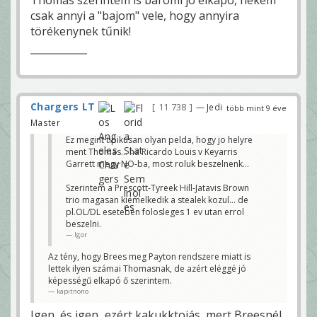
Thomas szerintem is baromi jó elkapó, nekem
csak annyi a "bajom" vele, hogy annyira
törékenynek tűnik!
Chargers LT
11 738
— Jedi
több mint 9 éve
Master
Ez megint tipikusan olyan pelda, hogy jo helyre
ment Thomas... ha Ricardo Louis v Keyarris
Garrett megy NO-ba, most roluk beszelnenk...
Szerintem a Prescott-Tyreek Hill-Jatavis Brown
trio magasan kiemelkedik a stealek kozul... de
pl.OL/DL eseteben folosleges 1 ev utan errol
beszelni.
Igor
Az tény, hogy Brees meg Payton rendszere miatt is
lettek ilyen számai Thomasnak, de azért eléggé jó
képességű elkapó ő szerintem.
kapitnono
Igen, és igen...ezért kakukktojás, mert Breesnél