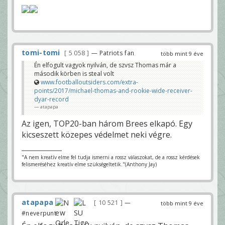
tomi-tomi
5 058
— Patriots fan
több mint 9 éve
Én elfogult vagyok nyilván, de szvsz Thomas már a
második körben is steal volt
www.footballoutsiders.com/extra-
points/2017/michael-thomas-and-rookie-wide-receiver-
dyar-record
atapapa
Az igen, TOP20-ban három Brees elkapó. Egy
kicseszett közepes védelmet neki végre.
"A nem kreatív elme fel tudja ismerni a rossz válaszokat, de a rossz kérdések
felismeréséhez kreatív elme szükségeltetik."(Anthony Jay)
atapapa
10 521
—
több mint 9 éve
#neverpunt