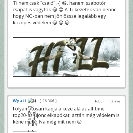
Ti nem csak "csaló" .-) 😀, hanem szabotőr
csapat is vagytok 😀 😊 A Ti kezetek van benne,
hogy NO-ban nem jön össze legalább egy
közepes védelem 😀 😀 😀
Wyatt
26 306
több mint 9 éve
Folyamatosan kapja a keze alá az all-time
top20-as újonc elkapókat, aztán még védelem is
kéne mellé. Na még mit nem 😛