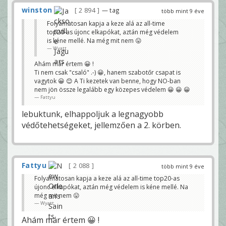
winston
2 894
— tag
több mint 9 éve
Folyamatosan kapja a keze alá az all-time
top20-as újonc elkapókat, aztán még védelem
is kéne mellé. Na még mit nem 😛
Wyatt
Ahám már értem 😀 !
Ti nem csak "csaló" .-) 😀, hanem szabotőr csapat is
vagytok 😀 😊 A Ti kezetek van benne, hogy NO-ban
nem jön össze legalább egy közepes védelem 😀 😀 😀
Fattyu
lebuktunk, elhappoljuk a legnagyobb
védőtehetségeket, jellemzően a 2. körben.
Fattyu
2 088
több mint 9 éve
Folyamatosan kapja a keze alá az all-time top20-as
újonc elkapókat, aztán még védelem is kéne mellé. Na
még mit nem 😛
Wyatt
Ahám már értem 😀 !