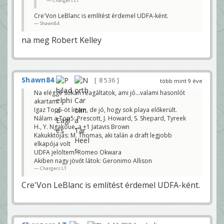
Chargers LT
Cre'Von LeBlanc is említést érdemel UDFA-ként.
Shawn84
na meg Robert Kelley
Shawn84
8 536
több mint 9 éve
Na eléggé sokan reagáltatok, ami jó...valami hasonlót
akartam.
Igaz Top5-öt írtam, de jó, hogy sok playa előkerült.
Nálam a Top5: Prescott, J. Howard, S. Shepard, Tyreek
H., Y. Ngakoue, a +1 Jatavis Brown
Kakukktojás: M. Thomas, aki talán a draft legjobb
elkapója volt
UDFA jelöltem: Romeo Okwara
Akiben nagy jövőt látok: Geronimo Allison
Chargers LT
Cre'Von LeBlanc is említést érdemel UDFA-ként.