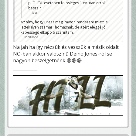
pl.OL/DL eseteben folosleges 1 ev utan errol
beszelni.
Igor
Az tény, hogy Brees meg Payton rendszere miatt is
lettek ilyen számai Thomasnak, de azért eléggé jó
képességű elkapó ő szerintem.
kapitnono
Na jah ha így nézzük és vesszük a másik oldalt
NO-ban akkor valószínű Deino Jones-ról se
nagyon beszélgetnénk 😁😁😁