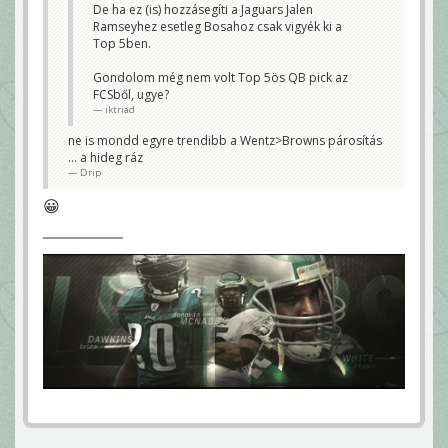
De ha ez (is) hozzásegíti a Jaguars Jalen
Ramseyhez esetleg Bosahoz csak vigyék ki a
Top 5ben.
Gondolom még nem volt Top 5ös QB pick az
FCSből, ugye?
iktriad
ne is mondd egyre trendibb a Wentz>Browns párosítás
... a hideg ráz
Drip
😀