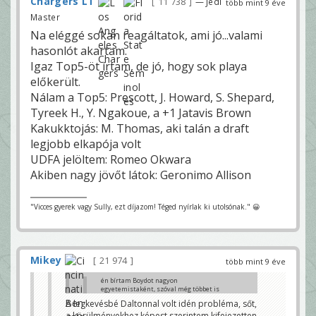
Chargers LT
11 738
— Jedi
több mint 9 éve
Master
Na eléggé sokan reagáltatok, ami jó...valami
hasonlót akartam.
Igaz Top5-öt írtam, de jó, hogy sok playa
előkerült.
Nálam a Top5: Prescott, J. Howard, S. Shepard,
Tyreek H., Y. Ngakoue, a +1 Jatavis Brown
Kakukktojás: M. Thomas, aki talán a draft
legjobb elkapója volt
UDFA jelöltem: Romeo Okwara
Akiben nagy jövőt látok: Geronimo Allison
"Vicces gyerek vagy Sully, ezt díjazom! Téged nyírlak ki utolsónak." 😀
Mikey
21 974
több mint 9 éve
én bírtam Boydot nagyon
egyetemistaként, szóval még többet is
vártam volna tőle, ezért nem nevezném
A legkevésbé Daltonnal volt idén probléma, sőt,
stealnek.
a körülményekhez képest szerintem kifejezetten
Höri