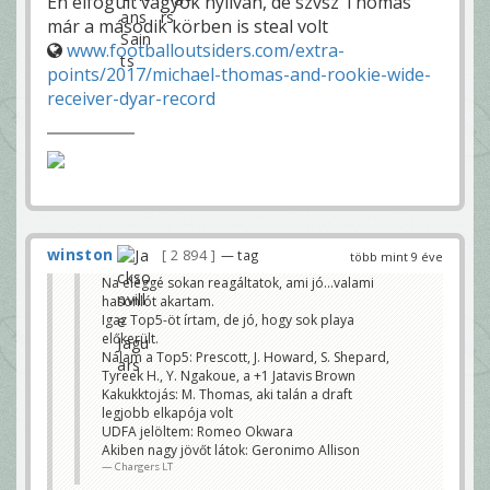
Én elfogult vagyok nyilván, de szvsz Thomas
már a második körben is steal volt
www.footballoutsiders.com/extra-
points/2017/michael-thomas-and-rookie-wide-
receiver-dyar-record
winston
2 894
— tag
több mint 9 éve
Na eléggé sokan reagáltatok, ami jó...valami
hasonlót akartam.
Igaz Top5-öt írtam, de jó, hogy sok playa
előkerült.
Nálam a Top5: Prescott, J. Howard, S. Shepard,
Tyreek H., Y. Ngakoue, a +1 Jatavis Brown
Kakukktojás: M. Thomas, aki talán a draft
legjobb elkapója volt
UDFA jelöltem: Romeo Okwara
Akiben nagy jövőt látok: Geronimo Allison
Chargers LT