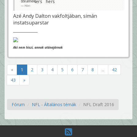
stealnek.
Höri
Azé Andy Dalton vakfoltjában, simán
instatsuparstar
Aki nem hiszi, annak utánajárnak
«
1
2
3
4
5
6
7
8
...
42
43
»
Fórum
NFL - Általános témák
NFL Draft 2016