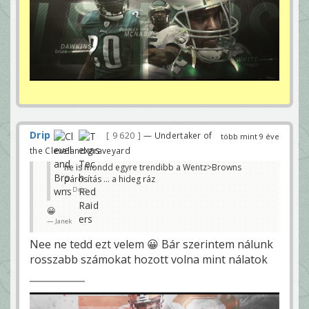
Drip
9 620
— Undertaker of
több mint 9 éve
the Cleveland graveyard
ne is mondd egyre trendibb a Wentz>Browns
párosítás ... a hideg ráz
Drip
😀
Janek
Nee ne tedd ezt velem 😀 Bár szerintem nálunk
rosszabb számokat hozott volna mint nálatok