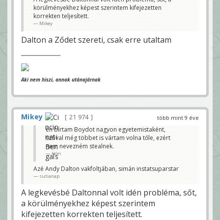
körülményekhez képest szerintem kifejezetten
korrekten teljesített.
Mikey
Dalton a Ződet szereti, csak erre utaltam
Aki nem hiszi, annak utánajárnak
Mikey
21 974
több mint 9 éve
én bírtam Boydot nagyon egyetemistaként,
szóval még többet is vártam volna tőle, ezért
nem nevezném stealnek.
Höri
Azé Andy Dalton vakfoltjában, simán instatsuparstar
sutianap
A legkevésbé Daltonnal volt idén probléma, sőt,
a körülményekhez képest szerintem
kifejezetten korrekten teljesített.