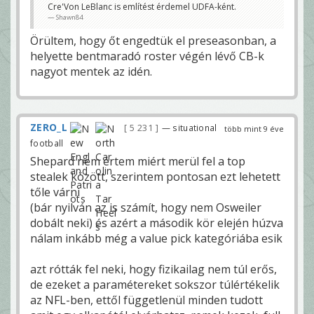
Cre'Von LeBlanc is említést érdemel UDFA-ként.
Shawn84
Örültem, hogy őt engedtük el preseasonban, a
helyette bentmaradó roster végén lévő CB-k
nagyot mentek az idén.
ZERO_L
5 231
— situational
több mint 9 éve
football
Shepard nem értem miért merül fel a top
stealek között, szerintem pontosan ezt lehetett
tőle várni
(bár nyilván az is számít, hogy nem Osweiler
dobált neki) és azért a második kör elején húzva
nálam inkább még a value pick kategóriába esik
azt rótták fel neki, hogy fizikailag nem túl erős,
de ezeket a paramétereket sokszor túlértékelik
az NFL-ben, ettől függetlenül minden tudott