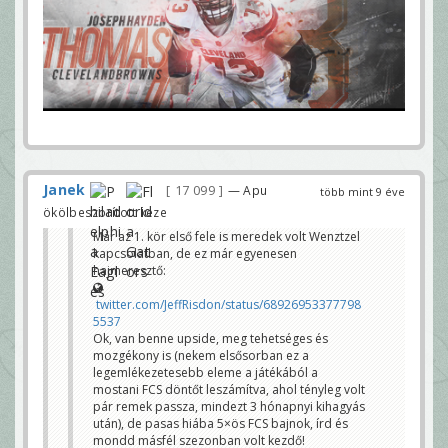
Janek
17 099
— Apu
több mint 9 éve
ökölbeszorított keze
Már az 1. kör első fele is meredek volt Wenztzel
kapcsolatban, de ez már egyenesen
hajmeresztő:
twitter.com/JeffRisdon/status/68926953377798
5537
Ok, van benne upside, meg tehetséges és
mozgékony is (nekem elsősorban ez a
legemlékezetesebb eleme a játékából a
mostani FCS döntőt leszámítva, ahol tényleg volt
pár remek passza, mindezt 3 hónapnyi kihagyás
után), de pasas hiába 5×ös FCS bajnok, írd és
mondd másfél szezonban volt kezdő!