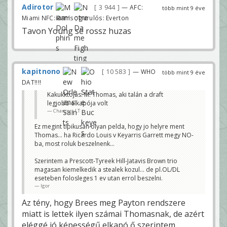
Adirotor
3 944
— AFC:
több mint 9 éve
Miami NFC: Rams ; gurulós: Everton
Tavon Young se rossz huzas
kapitnono
10 583
— WHO
több mint 9 éve
DAT!!!!
Kakukktojás: M. Thomas, aki talán a draft
legjobb elkapója volt
Chargers LT
Ez megint tipikusan olyan pelda, hogy jo helyre ment
Thomas... ha Ricardo Louis v Keyarris Garrett megy NO-
ba, most roluk beszelnenk...
Szerintem a Prescott-Tyreek Hill-Jatavis Brown trio
magasan kiemelkedik a stealek kozul... de pl.OL/DL
eseteben folosleges 1 ev utan errol beszelni.
Igor
Az tény, hogy Brees meg Payton rendszere
miatt is lettek ilyen számai Thomasnak, de azért
eléggé jó képességű elkapó ő szerintem.