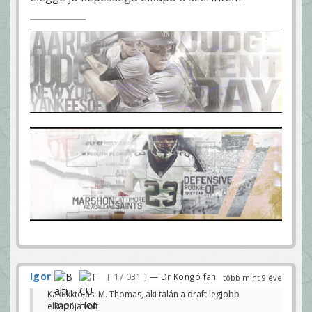
Igor
17 031
— Dr Kongó fan
több mint 9 éve
Kakukktojás: M. Thomas, aki talán a draft legjobb
elkapója volt