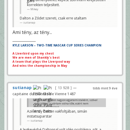
korrekten teljesített.
Azé Andy Dalton vakfoltjában, simán
Mikey
instatsuparstar
sutianap
Dalton a Ződet szereti, csak erre utaltam
sutianap
Ami tény, az tény...
KYLE LARSON – TWO-TIME NASCAR CUP SERIES CHAMPION
A Liverbird upon my chest
We are men of Shankly's best
A team that plays the Liverpool way
And wins the championship in May
sutianap
13 928
—
több mint 9 éve
capitaine du château de Vienne 1487
én bírtam Boydot nagyon egyetemistaként, szóval
még többet is vártam volna tőle, ezért nem
nevezném stealnek.
Azé Andy Dalton vakfoltjában, simán
Höri
instatsuparstar
sutianap
A legkevésbé Daltonnal volt idén probléma, sőt, a