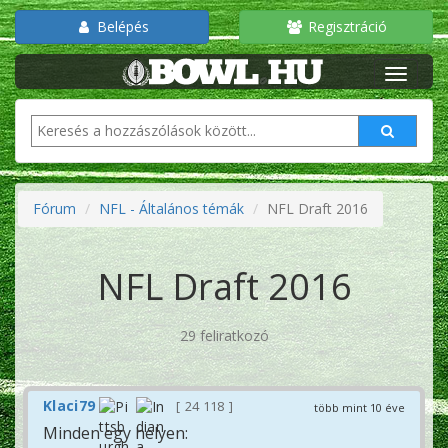
Belépés
Regisztráció
Fórum
NFL - Általános témák
NFL Draft 2016
NFL Draft 2016
29 feliratkozó
Klaci79
24 118
több mint 10 éve
Minden egy helyen: