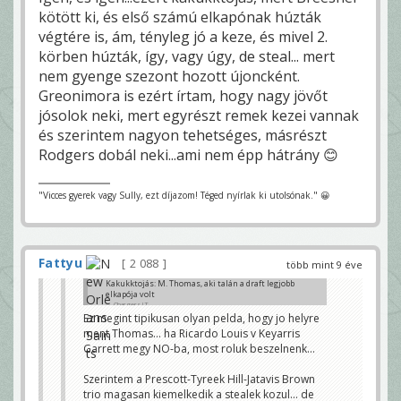
kötött ki, és első számú elkapónak húzták
végtére is, ám, tényleg jó a keze, és mivel 2.
körben húzták, így, vagy úgy, de steal... mert
nem gyenge szezont hozott újoncként.
Greonimora is ezért írtam, hogy nagy jövőt
jósolok neki, mert egyrészt remek kezei vannak
és szerintem nagyon tehetséges, másrészt
Rodgers dobál neki...ami nem épp hátrány 😊
"Vicces gyerek vagy Sully, ezt díjazom! Téged nyírlak ki utolsónak." 😀
Fattyu
2 088
több mint 9 éve
Kakukktojás: M. Thomas, aki talán a draft legjobb
elkapója volt
Chargers LT
Ez megint tipikusan olyan pelda, hogy jo helyre
ment Thomas... ha Ricardo Louis v Keyarris
Garrett megy NO-ba, most roluk beszelnenk...
Szerintem a Prescott-Tyreek Hill-Jatavis Brown
trio magasan kiemelkedik a stealek kozul... de