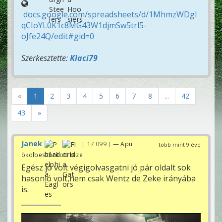
docs.google.com/spreadsheets/d/1MhmzWDgI
qCIoYL0K1c8MG43W1djmSw5trl5-
oJfe24Q/edit#gid=0
Szerkesztette:
Klaci79
«
1
2
3
4
5
6
7
8
...
42
43
»
Janek
17 099
— Apu
több mint 9 éve
ökölbeszorított keze
Egész jó volt végigolvasgatni jó pár oldalt sok
hasonló volt,nem csak Wentz de Zeke irányába
is.