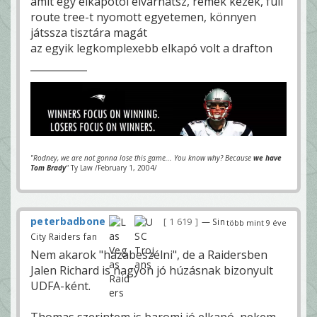
amit egy elkapótól elvárhatsz, remek kezek, full
route tree-t nyomott egyetemen, könnyen
játssza tisztára magát
az egyik legkomplexebb elkapó volt a drafton
"Rodney, we are not gonna lose this game... You know why? Because
we have
Tom Brady
"
Ty Law /February 1, 2004/
peterbadbone
1 619
— Sin
több mint 9 éve
City Raiders fan
Nem akarok "hazabeszélni", de a Raidersben
Jalen Richard is nagyon jó húzásnak bizonyult
UDFA-ként.