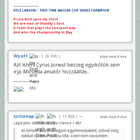
KYLE LARSON – TWO-TIME NASCAR CUP SERIES CHAMPION
A Liverbird upon my chest
We are men of Shankly's best
A team that plays the Liverpool way
And wins the championship in May
Wyatt
26 306
több mint 9 éve
Azt isteni Cyrus Jonest bezzeg egyikőtök sem
írja. Micsoda amatőr hozzáállás...
sutianap
13 928
—
több mint 9 éve
capitaine du château de Vienne 1487
én bírtam Boydot nagyon egyetemistaként, szóval még
többet is vártam volna tőle, ezért nem nevezném