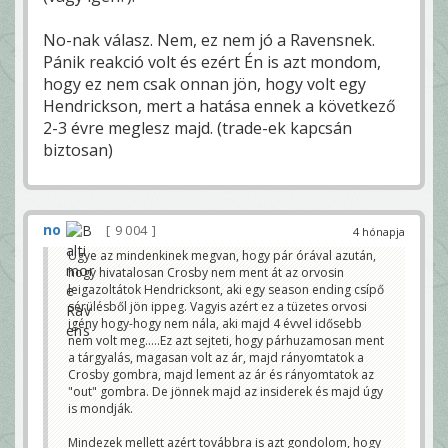
No-nak válasz. Nem, ez nem jó a Ravensnek.
Pánik reakció volt és ezért Én is azt mondom,
hogy ez nem csak onnan jön, hogy volt egy
Hendrickson, mert a hatása ennek a következő
2-3 évre meglesz majd. (trade-ek kapcsán
biztosan)
no
9 004
4 hónapja
Ugye az mindenkinek megvan, hogy pár órával azután,
hogy hivatalosan Crosby nem ment át az orvosin
leigazoltátok Hendricksont, aki egy season ending csípő
sérülésből jön ippeg. Vagyis azért ez a tüzetes orvosi
igény hogy-hogy nem nála, aki majd 4 évvel idősebb
nem volt meg.....Ez azt sejteti, hogy párhuzamosan ment
a tárgyalás, magasan volt az ár, majd rányomtatok a
Crosby gombra, majd lement az ár és rányomtatok az
"out" gombra. De jönnek majd az insiderek és majd úgy
is mondják.
Mindezek mellett azért továbbra is azt gondolom, hogy