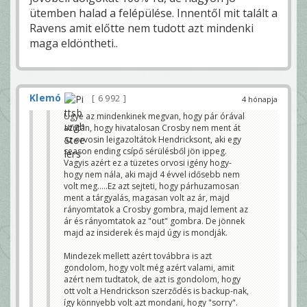
ütemben halad a felépülése. Innentől mit talált a
Ravens amit előtte nem tudott azt mindenki
maga eldöntheti..
Klemó
6 992
4 hónapja
Ugye az mindenkinek megvan, hogy pár órával
azután, hogy hivatalosan Crosby nem ment át
az orvosin leigazoltátok Hendricksont, aki egy
season ending csípő sérülésből jön ippeg.
Vagyis azért ez a tüzetes orvosi igény hogy-
hogy nem nála, aki majd 4 évvel idősebb nem
volt meg.....Ez azt sejteti, hogy párhuzamosan
ment a tárgyalás, magasan volt az ár, majd
rányomtatok a Crosby gombra, majd lement az
ár és rányomtatok az "out" gombra. De jönnek
majd az insiderek és majd úgy is mondják.
Mindezek mellett azért továbbra is azt
gondolom, hogy volt még azért valami, amit
azért nem tudtatok, de azt is gondolom, hogy
ott volt a Hendrickson szerződés is backup-nak,
így könnyebb volt azt mondani, hogy "sorry".