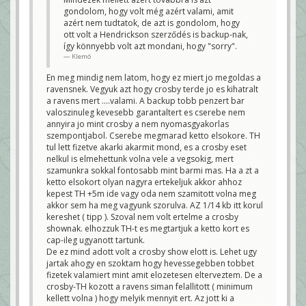
gondolom, hogy volt még azért valami, amit
azért nem tudtatok, de azt is gondolom, hogy
ott volt a Hendrickson szerződés is backup-nak,
így könnyebb volt azt mondani, hogy "sorry".
Klemó
En meg mindig nem latom, hogy ez miert jo megoldas a
ravensnek. Vegyuk azt hogy crosby terde jo es kihatralt
a ravens mert ....valami. A backup tobb penzert bar
valoszinuleg kevesebb garantaltert es cserebe nem
annyira jo mint crosby a nem nyomasgyakorlas
szempontjabol. Cserebe megmarad ketto elsokore. TH
tul lett fizetve akarki akarmit mond, es a crosby eset
nelkul is elmehettunk volna vele a vegsokig, mert
szamunkra sokkal fontosabb mint barmi mas. Ha a zt a
ketto elsokort olyan nagyra ertekeljuk akkor ahhoz
kepest TH +5m ide vagy oda nem szamitott volna meg
akkor sem ha meg vagyunk szorulva. AZ 1/14 kb itt korul
kereshet ( tipp ). Szoval nem volt ertelme a crosby
shownak. elhozzuk TH-t es megtartjuk a ketto kort es
cap-ileg ugyanott tartunk.
De ez mind adott volt a crosby show elott is. Lehet ugy
jartak ahogy en szoktam hogy hevessegebben tobbet
fizetek valamiert mint amit elozetesen elterveztem. De a
crosby-TH kozott a ravens siman felallitott ( minimum
kellett volna ) hogy melyik mennyit ert. Az jott ki a