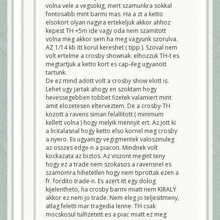
volna vele a vegsokig, mert szamunkra sokkal
Klemó
fontosabb mint barmi mas. Ha a zt a ketto
elsokort olyan nagyra ertekeljuk akkor ahhoz
kepest TH +5m ide vagy oda nem szamitott
volna meg akkor sem ha meg vagyunk szorulva.
AZ 1/14 kb itt korul kereshet ( tipp ). Szoval nem
volt ertelme a crosby shownak. elhozzuk TH-t es
megtartjuk a ketto kort es cap-ileg ugyanott
tartunk.
De ez mind adott volt a crosby show elott is.
Lehet ugy jartak ahogy en szoktam hogy
hevessegebben tobbet fizetek valamiert mint
amit elozetesen elterveztem. De a crosby-TH
kozott a ravens siman felallitott ( minimum
kellett volna ) hogy melyik mennyit ert. Az jott ki
a licitalasnal hogy ketto elso kornel meg crosby
a nyero. Es ugyanigy vegigmentek valoszinuleg
az osszes edge-n a piacon. Mindnek volt
kockazata az biztos. Az viszont megint teny
hogy ez a trade nem szokasos a ravensnel es
szamomra hihetetlen hogy nem tiprottak ezen a
fr. fordito trade-n. Es azert itt egy dolog
kijelentheto, ha crosby barmi miatt nem KIRALY
akkor ez nem jo trade. Nem eleg jo teljesitmeny,
atlag feletti mar tragedia lenne. TH csak
mocskosul tulfizetett es a piac miatt ez meg