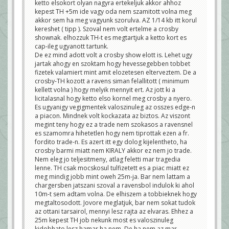
ketto elsokort olyan nagyra ertekeljuk akkor ahhoz
kepest TH +5m ide vagy oda nem szamitott volna meg
akkor sem ha meg vagyunk szorulva. AZ 1/14 kb itt korul
kereshet ( tipp ). Szoval nem volt ertelme a crosby
shownak. elhozzuk TH-t es megtartjuk a ketto kort es
cap-ileg ugyanott tartunk.
De ez mind adott volt a crosby show elott is. Lehet ugy
jartak ahogy en szoktam hogy hevessegebben tobbet
fizetek valamiert mint amit elozetesen elterveztem. De a
crosby-TH kozott a ravens siman felallitott ( minimum
kellett volna ) hogy melyik mennyit ert. Az jott ki a
licitalasnal hogy ketto elso kornel meg crosby a nyero.
Es ugyanigy vegigmentek valoszinuleg az osszes edge-n
a piacon. Mindnek volt kockazata az biztos. Az viszont
megint teny hogy ez a trade nem szokasos a ravensnel
es szamomra hihetetlen hogy nem tiprottak ezen a fr.
fordito trade-n. Es azert itt egy dolog kijelentheto, ha
crosby barmi miatt nem KIRALY akkor ez nem jo trade.
Nem eleg jo teljesitmeny, atlag feletti mar tragedia
lenne. TH csak mocskosul tulfizetett es a piac miatt ez
meg mindig jobb mint oweh 25m-ja. Bar nem lattam a
chargersben jatszani szoval a ravensbol indulok ki ahol
10m-t sem adtam volna. De elhiszem a tobbieknek hogy
megtaltosodott. Jovore meglatjuk, bar nem sokat tudok
az ottani tarsairol, mennyi lesz rajta az elvaras. Ehhez a
25m kepest TH job nekunk most es valoszinuleg
kidobhato lesz hamar ha nem. De ha nem az mar