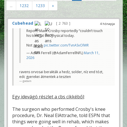
...
1232
1233
»
Cubehead
2 763
4 hónapja
Report: Maxx Crosby reportedly “couldn’t touch
his toes” at the Physical today.
Not good.
pic.twitter.com/TvnASvOlWR
— Adam Ferrell (@AdamFerrellNFL)
March 11,
2026
ravens orvosai berakták a hedz, solder, níz end tózt,
edc gyerekei átmentek a teszten
gedam
Egy idevágó részlet a cbs cikkéből
:
The surgeon who performed Crosby's knee
procedure, Dr. Neal ElAttrache, told ESPN that
things were going well in rehab, which makes