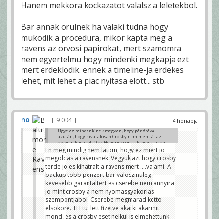
Hanem mekkora kockazatot valalsz a leletekbol.
Bar annak orulnek ha valaki tudna hogy
mukodik a procedura, mikor kapta meg a
ravens az orvosi papirokat, mert szamomra
nem egyertelmu hogy mindenki megkapja ezt
mert erdeklodik. ennek a timeline-ja erdekes
lehet, mit lehet a piac nyitasa elott... stb
no
9 004
4 hónapja
Ugye az mindenkinek megvan, hogy pár órával
azután, hogy hivatalosan Crosby nem ment át az
orvosin leigazoltátok Hendricksont, aki egy season
ending csípő sérülésből jön ippeg. Vagyis azért ez a
En meg mindig nem latom, hogy ez miert jo
tüzetes orvosi igény hogy-hogy nem nála, aki majd 4
megoldas a ravensnek. Vegyuk azt hogy crosby
évvel idősebb nem volt meg.....Ez azt sejteti, hogy
terde jo es kihatralt a ravens mert ....valami. A
párhuzamosan ment a tárgyalás, magasan volt az
ár, majd rányomtatok a Crosby gombra, majd lement
backup tobb penzert bar valoszinuleg
az ár és rányomtatok az "out" gombra. De jönnek
kevesebb garantaltert es cserebe nem annyira
majd az insiderek és majd úgy is mondják.
jo mint crosby a nem nyomasgyakorlas
Mindezek mellett azért továbbra is azt gondolom,
szempontjabol. Cserebe megmarad ketto
hogy volt még azért valami, amit azért nem
elsokore. TH tul lett fizetve akarki akarmit
tudtatok, de azt is gondolom, hogy ott volt a
Hendrickson szerződés is backup-nak, így könnyebb
mond, es a crosby eset nelkul is elmehettunk
volt azt mondani, hogy "sorry".