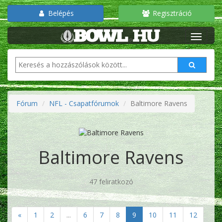
Belépés
Regisztráció
Fórum
NFL - Csapatfórumok
Baltimore Ravens
Baltimore Ravens
47 feliratkozó
«
1
2
...
6
7
8
9
10
11
12