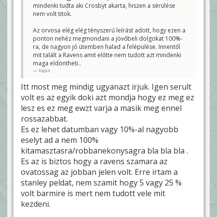
mindenki tudta aki Crosbyt akarta, hiszen a sérülése
nem volt titok.
Az orvosa elég elég tényszerű leírást adott, hogy ezen a
ponton nehéz megmondani a jövőbeli dolgokat 100%-
ra, de nagyon jó ütemben halad a felépülése. Innentől
mit talált a Ravens amit előtte nem tudott azt mindenki
maga eldöntheti..
topin
Itt most meg mindig ugyanazt irjuk. Igen serult
volt es az egyik doki azt mondja hogy ez meg ez
lesz es ez meg ewzt varja a masik meg ennel
rossazabbat.
Es ez lehet datumban vagy 10%-al nagyobb
eselyt ad a nem 100%
kitamasztasra/robbanekonysagra bla bla bla .
Es az is biztos hogy a ravens szamara az
ovatossag az jobban jelen volt. Erre irtam a
stanley peldat, nem szamit hogy 5 vagy 25 %
volt barmire is mert nem tudott vele mit
kezdeni.