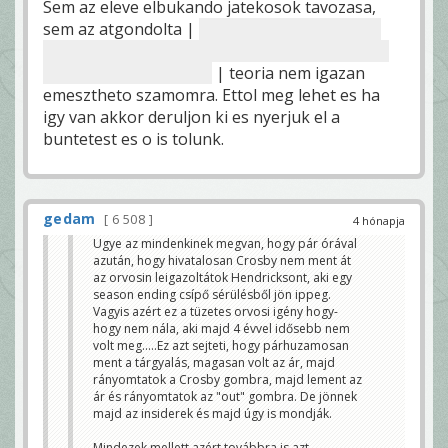
Sem az eleve elbukando jatekosok tavozasa,
sem az atgondolta |
( ebben az esetben total
hulyenek nezzuk, akit a liga fele zseninek kialt
ki jogtalanul idonkent)
| teoria nem igazan
emesztheto szamomra. Ettol meg lehet es ha
igy van akkor deruljon ki es nyerjuk el a
buntetest es o is tolunk.
gedam
6 508
4 hónapja
Ugye az mindenkinek megvan, hogy pár órával
azután, hogy hivatalosan Crosby nem ment át
az orvosin leigazoltátok Hendricksont, aki egy
season ending csípő sérülésből jön ippeg.
Vagyis azért ez a tüzetes orvosi igény hogy-
hogy nem nála, aki majd 4 évvel idősebb nem
volt meg.....Ez azt sejteti, hogy párhuzamosan
ment a tárgyalás, magasan volt az ár, majd
rányomtatok a Crosby gombra, majd lement az
ár és rányomtatok az "out" gombra. De jönnek
majd az insiderek és majd úgy is mondják.
Mindezek mellett azért továbbra is azt