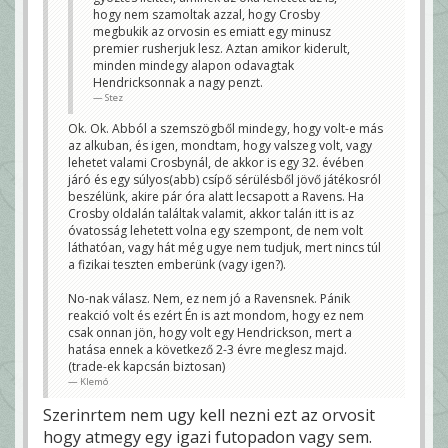
hogy nem szamoltak azzal, hogy Crosby
Mindezek mellett azért továbbra is azt gondolom,
megbukik az orvosin es emiatt egy minusz
hogy volt még azért valami, amit azért nem
premier rusherjuk lesz. Aztan amikor kiderult,
tudtatok, de azt is gondolom, hogy ott volt a
Hendrickson szerződés is backup-nak, így könnyebb
minden mindegy alapon odavagtak
volt azt mondani, hogy "sorry".
Hendricksonnak a nagy penzt.
Klemó
Stez
Ok. Ok. Abból a szemszögből mindegy, hogy volt-e más
az alkuban, és igen, mondtam, hogy valszeg volt, vagy
lehetet valami Crosbynál, de akkor is egy 32. évében
járó és egy súlyos(abb) csípő sérülésből jövő játékosról
beszélünk, akire pár óra alatt lecsapott a Ravens. Ha
Crosby oldalán találtak valamit, akkor talán itt is az
óvatosság lehetett volna egy szempont, de nem volt
láthatóan, vagy hát még ugye nem tudjuk, mert nincs túl
a fizikai teszten emberünk (vagy igen?).
No-nak válasz. Nem, ez nem jó a Ravensnek. Pánik
reakció volt és ezért Én is azt mondom, hogy ez nem
csak onnan jön, hogy volt egy Hendrickson, mert a
hatása ennek a következő 2-3 évre meglesz majd.
(trade-ek kapcsán biztosan)
Klemó
Szerinrtem nem ugy kell nezni ezt az orvosit
hogy atmegy egy igazi futopadon vagy sem.