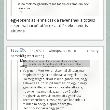
De ha csak meggondolta magat akkor remelem edc
belebukik.
no
egyébként az lenne csak a ravensnek a totális
siker, ha hárbó után ez a túlértékelt edc is
eltünne.
Stez
49 977
— Whoops, looks like
4 hónapja
something went wrong.
Ugye az mindenkinek megvan, hogy pár órával
azután, hogy hivatalosan Crosby nem ment át az
orvosin leigazoltátok Hendricksont, aki egy season
ending csípő sérülésből jön ippeg. Vagyis azért ez a
Vagy nem. Mert Hendricksonnal allitolag mar
tüzetes orvosi igény hogy-hogy nem nála, aki majd 4
majdnem megvolt a Coltsnak a megallapodas.
évvel idősebb nem volt meg.....Ez azt sejteti, hogy
Ha meg az igaz, akkor inkabb gondolom, hogy
párhuzamosan ment a tárgyalás, magasan volt az
ár, majd rányomtatok a Crosby gombra, majd lement
a Ravens az utolso pillanatban jott egy jo nagy
az ár és rányomtatok az "out" gombra. De jönnek
gyoztes licittel, aminek az oka lehetett az is,
majd az insiderek és majd úgy is mondják.
hogy nem szamoltak azzal, hogy Crosby
Mindezek mellett azért továbbra is azt gondolom,
megbukik az orvosin es emiatt egy minusz
hogy volt még azért valami, amit azért nem
premier rusherjuk lesz. Aztan amikor kiderult,
tudtatok, de azt is gondolom, hogy ott volt a
Hendrickson szerződés is backup-nak, így könnyebb
minden mindegy alapon odavagtak
volt azt mondani, hogy "sorry".
Hendricksonnak a nagy penzt.
Klemó