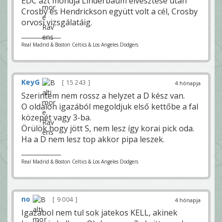
EDC azt mondja Linderbaum elvesztése után
Crosby és Hendrickson együtt volt a cél, Crosby
orvosi vizsgálatáig.
Real Madrid & Boston Celtics & Los Angeles Dodgers
KeyG
15 243
4 hónapja
Szerintem nem rossz a helyzet a D kész van.
O oldalon igazából megoldjuk első kettőbe a fal
közepét vagy 3-ba.
Örülök hogy jött S, nem lesz így korai pick oda.
Ha a D nem lesz top akkor pipa leszek.
Real Madrid & Boston Celtics & Los Angeles Dodgers
no
9 004
4 hónapja
Igazabol nem tul sok jatekos KELL, akinek