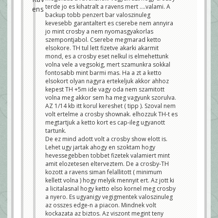
évvel idősebb nem volt meg.....Ez azt sejteti, hogy
terde jo es kihatralt a ravens mert ....valami. A
párhuzamosan ment a tárgyalás, magasan volt az
ár, majd rányomtatok a Crosby gombra, majd lement
backup tobb penzert bar valoszinuleg
az ár és rányomtatok az "out" gombra. De jönnek
kevesebb garantaltert es cserebe nem annyira
majd az insiderek és majd úgy is mondják.
jo mint crosby a nem nyomasgyakorlas
Mindezek mellett azért továbbra is azt gondolom,
szempontjabol. Cserebe megmarad ketto
hogy volt még azért valami, amit azért nem
elsokore. TH tul lett fizetve akarki akarmit
tudtatok, de azt is gondolom, hogy ott volt a
Hendrickson szerződés is backup-nak, így könnyebb
mond, es a crosby eset nelkul is elmehettunk
volt azt mondani, hogy "sorry".
volna vele a vegsokig, mert szamunkra sokkal
Klemó
fontosabb mint barmi mas. Ha a zt a ketto
elsokort olyan nagyra ertekeljuk akkor ahhoz
kepest TH +5m ide vagy oda nem szamitott
volna meg akkor sem ha meg vagyunk szorulva.
AZ 1/14 kb itt korul kereshet ( tipp ). Szoval nem
volt ertelme a crosby shownak. elhozzuk TH-t es
megtartjuk a ketto kort es cap-ileg ugyanott
tartunk.
De ez mind adott volt a crosby show elott is.
Lehet ugy jartak ahogy en szoktam hogy
hevessegebben tobbet fizetek valamiert mint
amit elozetesen elterveztem. De a crosby-TH
kozott a ravens siman felallitott ( minimum
kellett volna ) hogy melyik mennyit ert. Az jott ki
a licitalasnal hogy ketto elso kornel meg crosby
a nyero. Es ugyanigy vegigmentek valoszinuleg
az osszes edge-n a piacon. Mindnek volt
kockazata az biztos. Az viszont megint teny