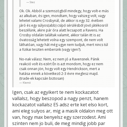
Stez
Ok. Ok. Abból a szemszögből mindegy, hogy volt-e más
az alkuban, és igen, mondtam, hogy valszeg volt, vagy
lehetet valami Crosbynál, de akkor is egy 32. évében
járó és egy súlyos(abb) csípő sérülésből jövő játékosról
beszélünk, akire pár óra alatt lecsapott a Ravens. Ha
Crosby oldalán találtak valamit, akkor talán itt is az
óvatosság lehetett volna egy szempont, de nem volt
láthatóan, vagy hát még ugye nem tudjuk, mert nincs túl
a fizikai teszten emberünk (vagy igen?).
No-nak válasz. Nem, ez nem jó a Ravensnek. Pánik
reakció volt és ezért Én is azt mondom, hogy ez nem
csak onnan jön, hogy volt egy Hendrickson, mert a
hatása ennek a következő 2-3 évre meglesz majd.
(trade-ek kapcsán biztosan)
Klemó
Igen, csak az egyikert te nem kockazatot
vallalsz, hogy beszopod a nagy penzt, hanem
kockazatot vallalsz ES adsz erte ket elso kort,
ami eleg sulyos ar, mig a masik oldalon meg ott
van, hogy max benyelsz egy szerzodest. Ami
szinten nem jo buli, de meg mindig jobb par