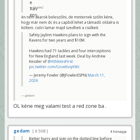
— Ed Kracz (@kracze)
March 11, 2026
dande2
én nem akarok beleszólni, de minternek szólni kéne,
hogy már nem dc és a capből lehet a támadó oldalra is
költeni. csóri lamar majd szedheti a csülkeit.
Safety Jaylinn Hawkins plans to sign with the
Ravens for two years and $10M.
Hawkins had 71 tackles and four interceptions
for New England last week. Deal by Andrew
Kessler of
@AthletesFirst
pic.twitter.com/UcveKvqAWc
— Jeremy Fowler (@JFowlerESPN)
March 11,
2026
gedam
OL kéne meg valami test a red zone ba .
gedam
6 508
4 hónapja
Better hurry and sign on the dotted line before