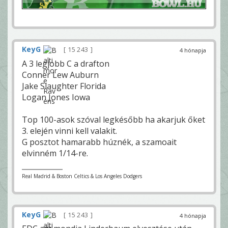
KeyG
15 243
4 hónapja
A 3 legjobb C a drafton
Conner Lew Auburn
Jake Slaughter Florida
Logan Jones Iowa
Top 100-asok szóval legkésőbb ha akarjuk őket
3. elején vinni kell valakit.
G posztot hamarabb húznék, a szamoait
elvinném 1/14-re.
Real Madrid & Boston Celtics & Los Angeles Dodgers
KeyG
15 243
4 hónapja