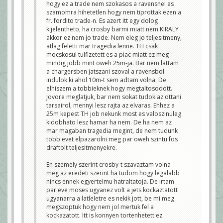
hogy ez a trade nem szokasos a ravensnel es
szamomra hihetetlen hogy nem tiprottak ezen a
fr. fordito trade-n. Es azert itt egy dolog
kijelentheto, ha crosby barmi miatt nem KIRALY
akkor ez nem jo trade. Nem eleg jo teljesitmeny,
atlag feletti mar tragedia lenne. TH csak
mocskosul tulfizetett es a piac miatt ez meg
mindig jobb mint oweh 25m-ja. Bar nem lattam
a chargersben jatszani szoval a ravensbol
indulok ki ahol 10m-t sem adtam volna. De
elhiszem a tobbieknek hogy megtaltosodott.
Jovore meglatjuk, bar nem sokat tudok az ottani
tarsairol, mennyi lesz rajta az elvaras. Ehhez a
25m kepest TH job nekunk most es valoszinuleg
kidobhato lesz hamar ha nem. De ha nem az
mar magaban tragedia megint, de nem tudunk
tobb evet elpazarolni meg par oweh szintu fos
draftolt teljesitmenyekre.
En szemely szerint crosby-t szavaztam volna
meg az eredeti szerint ha tudom hogy legalabb
nincs ennek egyertelmu hatraltatoja. De irtam
par eve moses ugyanez volt a jets kockaztatott
ugyanarra a latleletre es nekik jott, be mi meg
megszoptuk hogy nem jol mertuk fel a
kockazatott. Itt is konnyen tortenhetett ez.