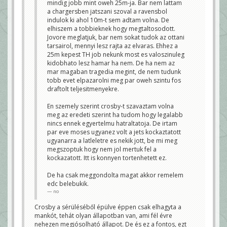
mindig jobb mint oweh 25m-ja. Bar nem lattam
a chargersben jatszani szoval a ravensbol
indulok ki ahol 10m-t sem adtam volna. De
elhiszem a tobbieknek hogy megtaltosodott.
Jovore meglatjuk, bar nem sokat tudok az ottani
tarsairol, mennyi lesz rajta az elvaras. Ehhez a
25m kepest TH job nekunk most es valoszinuleg
kidobhato lesz hamar ha nem. De ha nem az
mar magaban tragedia megint, de nem tudunk
tobb evet elpazarolni meg par oweh szintu fos
draftolt teljesitmenyekre.
En szemely szerint crosby-t szavaztam volna
meg az eredeti szerint ha tudom hogy legalabb
nincs ennek egyertelmu hatraltatoja. De irtam
par eve moses ugyanez volt a jets kockaztatott
ugyanarra a latleletre es nekik jott, be mi meg
megszoptuk hogy nem jol mertuk fel a
kockazatott. Itt is konnyen tortenhetett ez.
De ha csak meggondolta magat akkor remelem
edc belebukik.
no
Crosby a sérüléséből épülve éppen csak elhagyta a
mankót, tehát olyan állapotban van, ami fél évre
nehezen megjósolható állapot. De és ez a fontos, ezt