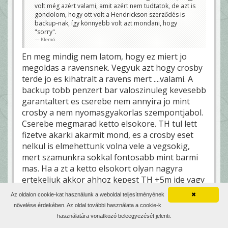
volt még azért valami, amit azért nem tudtatok, de azt is
gondolom, hogy ott volt a Hendrickson szerződés is
backup-nak, így könnyebb volt azt mondani, hogy
"sorry".
Klemó
En meg mindig nem latom, hogy ez miert jo
megoldas a ravensnek. Vegyuk azt hogy crosby
terde jo es kihatralt a ravens mert ....valami. A
backup tobb penzert bar valoszinuleg kevesebb
garantaltert es cserebe nem annyira jo mint
crosby a nem nyomasgyakorlas szempontjabol.
Cserebe megmarad ketto elsokore. TH tul lett
fizetve akarki akarmit mond, es a crosby eset
nelkul is elmehettunk volna vele a vegsokig,
mert szamunkra sokkal fontosabb mint barmi
mas. Ha a zt a ketto elsokort olyan nagyra
ertekeljuk akkor ahhoz kepest TH +5m ide vagy
oda nem szamitott volna meg akkor sem ha
Az oldalon cookie-kat használunk a weboldal teljesítményének
✖
meg vagyunk szorulva. AZ 1/14 kb itt korul
növelése érdekében. Az oldal további használata a cookie-k
kereshet ( tipp ). Szoval nem volt ertelme a
használatára vonatkozó beleegyezését jelenti.
crosby shownak. elhozzuk TH-t es megtartjuk a