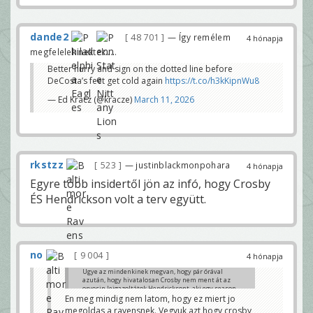
dande2
48 701
— Így remélem
4 hónapja
megfelelek nektek.....
Better hurry and sign on the dotted line before
DeCosta’s feet get cold again
https://t.co/h3kKipnWu8
— Ed Kracz (@kracze)
March 11, 2026
rkstzz
523
— justinblackmonpohara
4 hónapja
Egyre több insidertől jön az infó, hogy Crosby
ÉS Hendrickson volt a terv együtt.
no
9 004
4 hónapja
Ugye az mindenkinek megvan, hogy pár órával
azután, hogy hivatalosan Crosby nem ment át az
orvosin leigazoltátok Hendricksont, aki egy season
ending csípő sérülésből jön ippeg. Vagyis azért ez a
En meg mindig nem latom, hogy ez miert jo
tüzetes orvosi igény hogy-hogy nem nála, aki majd 4
megoldas a ravensnek. Vegyuk azt hogy crosby