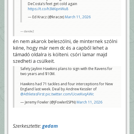
DeCosta’s feet get cold again
https://t.co/h3kKipnWu8
— Ed Kracz (@kracze)
March 11, 2026
dande2
én nem akarok beleszólni, de minternek szólni
kéne, hogy már nem dc és a capből lehet a
támadó oldalra is költeni. csóri lamar majd
szedheti a csülkeit.
Safety Jaylinn Hawkins plans to sign with the Ravens for
two years and $10M.
Hawkins had 71 tackles and four interceptions for New
England last week. Deal by Andrew Kessler of
@AthletesFirst
pic.twitter.com/UcveKvqAWc
— Jeremy Fowler (@JFowlerESPN)
March 11, 2026
Szerkesztette:
gedam