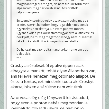
magaban tragedia megint, de nem tudunk tobb evet
elpazarolni meg par oweh szintu fos draftolt
teljesitmenyekre.
En szemely szerint crosby-t szavaztam volna meg az
eredeti szerint ha tudom hogy legalabb nincs ennek
egyertelmu hatraltatoja. De irtam par eve moses
ugyanez volt a jets kockaztatott ugyanarra a latleletre es
nekik jott, be mi meg megszoptuk hogy nem jol mertuk
fel a kockazatott. Itt is konnyen tortenhetett ez.
De ha csak meggondolta magat akkor remelem edc
belebukik.
no
Crosby a sérüléséből épülve éppen csak
elhagyta a mankót, tehát olyan állapotban van,
ami fél évre nehezen megjósolható állapot. De
és ez a fontos, ezt mindenki tudta aki Crosbyt
akarta, hiszen a sérülése nem volt titok.
Az orvosa elég elég tényszerű leírást adott,
hogy ezen a ponton nehéz megmondani a
jövőbeli dolgokat 100%-ra, de nagyon jó