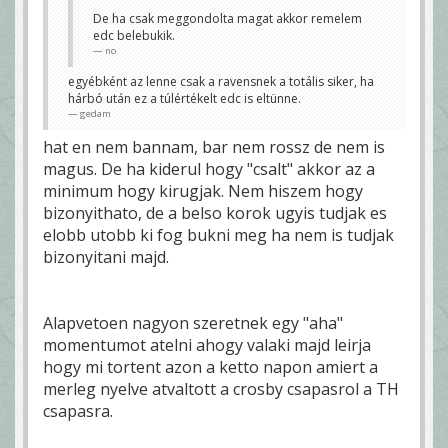
De ha csak meggondolta magat akkor remelem
edc belebukik.
no
egyébként az lenne csak a ravensnek a totális siker, ha
hárbó után ez a túlértékelt edc is eltünne.
gedam
hat en nem bannam, bar nem rossz de nem is
magus. De ha kiderul hogy "csalt" akkor az a
minimum hogy kirugjak. Nem hiszem hogy
bizonyithato, de a belso korok ugyis tudjak es
elobb utobb ki fog bukni meg ha nem is tudjak
bizonyitani majd.
Alapvetoen nagyon szeretnek egy "aha"
momentumot atelni ahogy valaki majd leirja
hogy mi tortent azon a ketto napon amiert a
merleg nyelve atvaltott a crosby csapasrol a TH
csapasra.