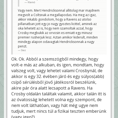
Klemó
Vagy nem. Mert Hendricksonnal allitolag mar majdnem
megvolt a Coltsnak a megallapodas. Ha meg az igaz,
akkor inkabb gondolom, hogy a Ravens az utolso
pillanatban jott egy jo nagy gyoztes licittel, aminek az
oka lehetett az is, hogy nem szamoltak azzal, hogy
Crosby megbukik az orvosin es emiatt egy minusz
premier rusherjuk lesz. Aztan amikor kiderult, minden
mindegy alapon odavagtak Hendricksonnak a nagy
penzt.
Stez
Ok. Ok. Abból a szemszögből mindegy, hogy
volt-e más az alkuban, és igen, mondtam, hogy
valszeg volt, vagy lehetet valami Crosbynál, de
akkor is egy 32. évében járó és egy súlyos(abb)
csípő sérülésből jövő játékosról beszélünk,
akire pár óra alatt lecsapott a Ravens. Ha
Crosby oldalán találtak valamit, akkor talán itt is
az óvatosság lehetett volna egy szempont, de
nem volt láthatóan, vagy hát még ugye nem
tudjuk, mert nincs túl a fizikai teszten emberünk
(vagy igen?).