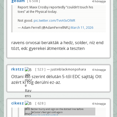
gedam
6 508
4 hónapja
Report: Maxx Crosby reportedly “couldn’t touch his
toes” at the Physical today.
Not good.
pic.twitter.com/TvnASvOlWR
— Adam Ferrell (@AdamFerrellNFL)
March 11, 2026
ravens orvosai berakták a hedz, solder, níz end
tózt, edc gyerekei átmentek a teszten
rkstzz
523
— justinblackmonpohara
4 hónapja
Ottani idő szerint délután 5-től EDC sajttáj. Ott
azért ki fog derülni ez-az.
cikesz
628
4 hónapja
Better hurry and sign on the dotted line before
DeCosta’s feet get cold again
https://t.co/h3kKipnWu8