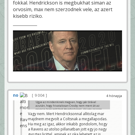
fokkal. Hendrickson is megbukhat siman az
orvosim, max nem szerzodnek vele, az azert
kisebb riziko.
no
9 004
4 hónapja
Ugye az mindenkinek megvan, hogy pár órával
azután, hogy hivatalosan Crosby nem ment át az
orvosin leigazoltátok Hendricksont, aki egy season
ending csípő sérülésből jön ippeg. Vagyis azért ez a
Vagy nem. Mert Hendricksonnal allitolag mar
tüzetes orvosi igény hogy-hogy nem nála, aki majd 4
majdnem megvolt a Coltsnak a megallapodas.
évvel idősebb nem volt meg.....Ez azt sejteti, hogy
Ha meg az igaz, akkor inkabb gondolom, hogy
párhuzamosan ment a tárgyalás, magasan volt az
ár, majd rányomtatok a Crosby gombra, majd lement
a Ravens az utolso pillanatban jott egy jo nagy
az ár és rányomtatok az "out" gombra. De jönnek
gyoztes licittel, aminek az oka lehetett az is,
majd az insiderek és majd úgy is mondják.