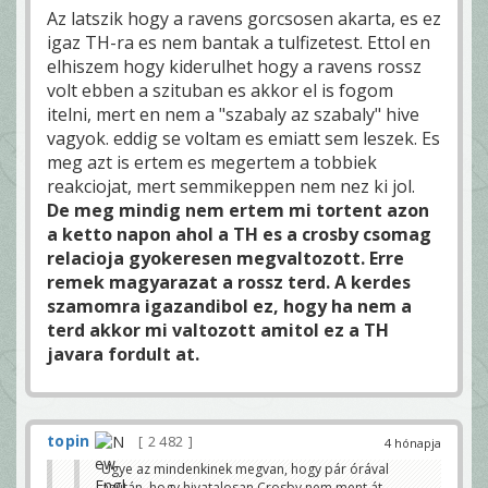
Az latszik hogy a ravens gorcsosen akarta, es ez
igaz TH-ra es nem bantak a tulfizetest. Ettol en
elhiszem hogy kiderulhet hogy a ravens rossz
volt ebben a szituban es akkor el is fogom
itelni, mert en nem a "szabaly az szabaly" hive
vagyok. eddig se voltam es emiatt sem leszek. Es
meg azt is ertem es megertem a tobbiek
reakciojat, mert semmikeppen nem nez ki jol.
De meg mindig nem ertem mi tortent azon
a ketto napon ahol a TH es a crosby csomag
relacioja gyokeresen megvaltozott. Erre
remek magyarazat a rossz terd. A kerdes
szamomra igazandibol ez, hogy ha nem a
terd akkor mi valtozott amitol ez a TH
javara fordult at.
topin
2 482
4 hónapja
Ugye az mindenkinek megvan, hogy pár órával
azután, hogy hivatalosan Crosby nem ment át