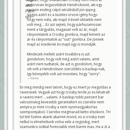
az orvosin leigazoltátok Hendricksont, aki egy
season ending csípő sérülésből jön ippeg.
Vagyis azért ez a tüzetes orvosi igény hogy-
hogy nem nála, aki majd 4 évvel idősebb nem
volt meg.....Ez azt sejteti, hogy párhuzamosan
ment a tárgyalás, magasan volt az ár, majd
rányomtatok a Crosby gombra, majd lement az
ár és rányomtatok az "out" gombra. De jönnek
majd az insiderek és majd úgy is mondják.
Mindezek mellett azért továbbra is azt
gondolom, hogy volt még azért valami, amit
azért nem tudtatok, de azt is gondolom, hogy
ott volt a Hendrickson szerződés is backup-nak,
így könnyebb volt azt mondani, hogy "sorry".
Klemó
En meg mindig nem latom, hogy ez miert jo megoldas a
ravensnek. Vegyuk azt hogy crosby terde jo es kihatralt
a ravens mert ....valami. A backup tobb penzert bar
valoszinuleg kevesebb garantaltert es cserebe nem
annyira jo mint crosby a nem nyomasgyakorlas
szempontjabol. Cserebe megmarad ketto elsokore. TH
tul lett fizetve akarki akarmit mond, es a crosby eset
nelkul is elmehettunk volna vele a vegsokig, mert
szamunkra sokkal fontosabb mint barmi mas. Ha a zt a