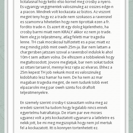
licitalasnal hogy ketto elso kornel meg crosby a nyero.
Es ugyanigy vegigmentek valoszinuleg az osszes edge-n
a piacon. Mindnek volt kockazata az biztos. Az viszont
megint teny hogy ez a trade nem szokasos a ravensnel
es szamomra hihetetlen hogy nem tiprottak ezen a fr.
fordito trade-n. Es azert itt egy dolog kijelentheto, ha
crosby barmi miatt nem KIRALY akkor ez nem jo trade.
Nem eleg jo teljesitmeny, atlag feletti mar tragedia
lenne. TH csak mocskosul tulfizetett es a piac miatt ez
meg mindig jobb mint oweh 25m-ja. Bar nem lattam a
chargersben jatszani szoval a ravensbol indulok ki ahol
10m-t sem adtam volna. De elhiszem a tobbieknek hogy
megtaltosodott. Jovore meglatjuk, bar nem sokat tudok
az ottani tarsairol, mennyi lesz rajta az elvaras. Ehhez a
25m kepest TH job nekunk most es valoszinuleg
kidobhato lesz hamar ha nem. De ha nem az mar
magaban tragedia megint, de nem tudunk tobb evet
elpazarolni meg par oweh szintu fos draftolt
teljesitmenyekre.
En szemely szerint crosby-t szavaztam volna meg az
eredeti szerint ha tudom hogy legalabb nincs ennek
egyertelmu hatraltatoja. De irtam par eve moses
ugyanez volt a jets kockaztatott ugyanarra a latleletre es
nekik jott, be mi meg megszoptuk hogy nem jol mertuk
fel a kockazatott. Itt is konnyen tortenhetett ez.