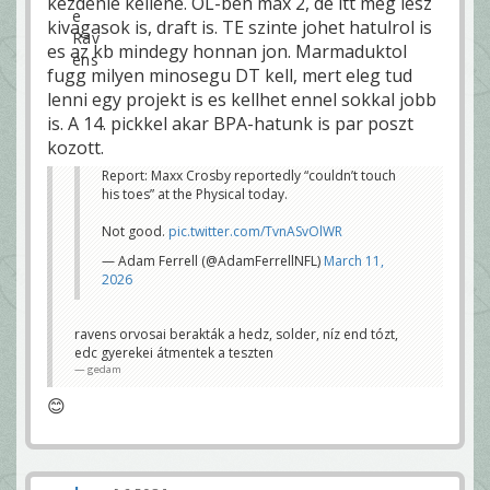
kezdenie kellene. OL-ben max 2, de itt meg lesz
kivagasok is, draft is. TE szinte johet hatulrol is
es az kb mindegy honnan jon. Marmaduktol
fugg milyen minosegu DT kell, mert eleg tud
lenni egy projekt is es kellhet ennel sokkal jobb
is. A 14. pickkel akar BPA-hatunk is par poszt
kozott.
Report: Maxx Crosby reportedly “couldn’t touch
his toes” at the Physical today.
Not good.
pic.twitter.com/TvnASvOlWR
— Adam Ferrell (@AdamFerrellNFL)
March 11,
2026
ravens orvosai berakták a hedz, solder, níz end tózt,
edc gyerekei átmentek a teszten
gedam
😊