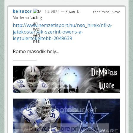
beltazor
2 987
— Pfizer &
több mint 15 éve
Moderna fan
http://www.nemzetisport.hu/nso_hirek/nfl-a-
jatekostarsak-szerint-owens-a-
legtulertekeltebb-2049639
Romo második hely...