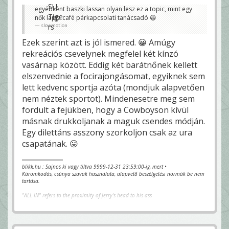
egyébként baszki lassan olyan lesz ez a topic, mint egy
nők lapja café párkapcsolati tanácsadó 😀
slowmotion
Ezek szerint azt is jól ismered. 😀 Amúgy
rekreációs csevelynek megfelel két kínzó
vasárnap között. Eddig két barátnőnek kellett
elszenvednie a focirajongásomat, egyiknek sem
lett kedvenc sportja azóta (mondjuk alapvetően
nem néztek sportot). Mindenesetre meg sem
fordult a fejükben, hogy a Cowboyson kívül
másnak drukkoljanak a maguk csendes módján.
Egy dilettáns asszony szorkoljon csak az ura
csapatának. 😛
blikk.hu : Sajnos ki vagy tiltva 9999-12-31 23:59:00-ig, mert •
Káromkodás, csúnya szavak használata, alapvető beszélgetési normák be nem
tartása.
"ALL IN" refers to the proximity of Jerry's head to his ass