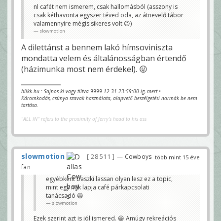
nl cafét nem ismerem, csak hallomásból (asszony is
csak kéthavonta egyszer téved oda, az átnevelő tábor
valamennyire mégis sikeres volt 😉)
slowmotion
A dilettánst a bennem lakó hímsoviniszta
mondatta velem és általánosságban értendő
(házimunka most nem érdekel). 😛
blikk.hu : Sajnos ki vagy tiltva 9999-12-31 23:59:00-ig, mert •
Káromkodás, csúnya szavak használata, alapvető beszélgetési normák be nem
tartása.
"ALL IN" refers to the proximity of Jerry's head to his ass
slowmotion
28 511
— Cowboys
több mint 15 éve
fan
egyébként baszki lassan olyan lesz ez a topic,
mint egy nők lapja café párkapcsolati
tanácsadó 😀
slowmotion
Ezek szerint azt is jól ismered. 😀 Amúgy rekreációs