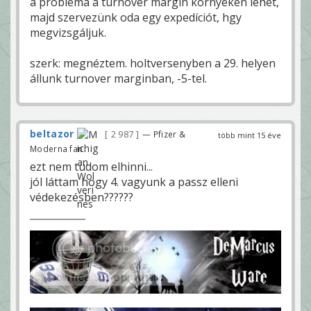
a probléma a turnover margin környékén lehet,
majd szervezünk oda egy expedíciót, hgy
megvizsgáljuk.
szerk: megnéztem. holtversenyben a 29. helyen
állunk turnover marginban, -5-tel.
beltazor
2 987
— Pfizer &
több mint 15 éve
Moderna fan
ezt nem tudom elhinni...
jól láttam hogy 4. vagyunk a passz elleni
védekezésben??????