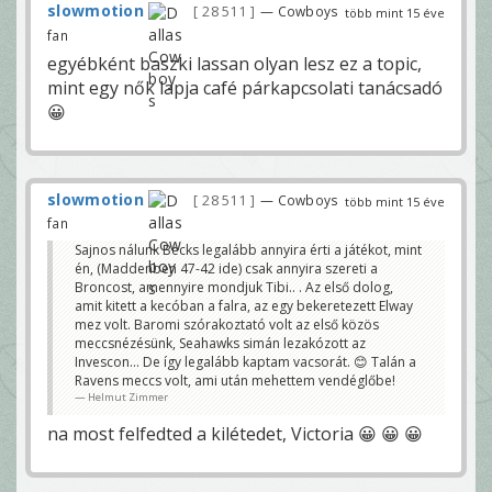
slowmotion
28 511
— Cowboys
több mint 15 éve
fan
egyébként baszki lassan olyan lesz ez a topic,
mint egy nők lapja café párkapcsolati tanácsadó
😀
slowmotion
28 511
— Cowboys
több mint 15 éve
fan
Sajnos nálunk Becks legalább annyira érti a játékot, mint
én, (Maddenben 47-42 ide) csak annyira szereti a
Broncost, amennyire mondjuk Tibi.. . Az első dolog,
amit kitett a kecóban a falra, az egy bekeretezett Elway
mez volt. Baromi szórakoztató volt az első közös
meccsnézésünk, Seahawks simán lezakózott az
Invescon... De így legalább kaptam vacsorát. 😊 Talán a
Ravens meccs volt, ami után mehettem vendéglőbe!
Helmut Zimmer
na most felfedted a kilétedet, Victoria 😀 😀 😀