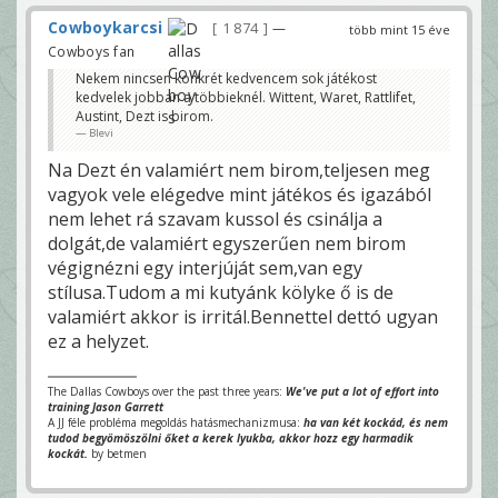
Cowboykarcsi
1 874
—
több mint 15 éve
Cowboys fan
Nekem nincsen konkrét kedvencem sok játékost
kedvelek jobban a többieknél. Wittent, Waret, Rattlifet,
Austint, Dezt is birom.
Blevi
Na Dezt én valamiért nem birom,teljesen meg
vagyok vele elégedve mint játékos és igazából
nem lehet rá szavam kussol és csinálja a
dolgát,de valamiért egyszerűen nem birom
végignézni egy interjúját sem,van egy
stílusa.Tudom a mi kutyánk kölyke ő is de
valamiért akkor is irritál.Bennettel dettó ugyan
ez a helyzet.
The Dallas Cowboys over the past three years:
We've put a lot of effort into
training Jason Garrett
A JJ féle probléma megoldás hatásmechanizmusa:
ha van két kockád, és nem
tudod begyömöszölni őket a kerek lyukba, akkor hozz egy harmadik
kockát.
by betmen