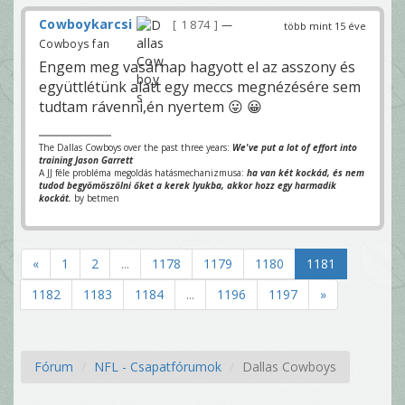
Cowboykarcsi
1 874
—
több mint 15 éve
Cowboys fan
Engem meg vasárnap hagyott el az asszony és
együttlétünk alatt egy meccs megnézésére sem
tudtam rávenni,én nyertem 😛 😀
The Dallas Cowboys over the past three years:
We've put a lot of effort into
training Jason Garrett
A JJ féle probléma megoldás hatásmechanizmusa:
ha van két kockád, és nem
tudod begyömöszölni őket a kerek lyukba, akkor hozz egy harmadik
kockát.
by betmen
«
1
2
...
1178
1179
1180
1181
1182
1183
1184
...
1196
1197
»
Fórum
NFL - Csapatfórumok
Dallas Cowboys