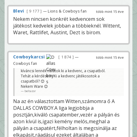
Blevi
9 177
— Lions & Cowboys fan
több mint 15 éve
Nekem nincsen konkrét kedvencem sok
játékost kedvelek jobban a többieknél. Wittent,
Waret, Rattlifet, Austint, Dezt is birom.
Cowboykarcsi
1 874
—
több mint 15 éve
Cowboys fan
kíváncsi lennék nálatok ki a kedvenc, a csapatból.
Tehát a kérdésem: Ki a kedvenc játékosotok a
csapatból? 😊
Nekem Ware 😊
beltazor
Na az én választottam Witten,számomra ő A
DALLAS COWBOY.A liga legjobbja a
posztján,kiváló csapatember,vezér a pályán és
azon kívül is,igazi kemény melós,meghal a
pályán a csapatért,félholtan is megcsinálja az
elkapásit,ráadásul ezeket általában a