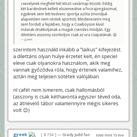
csevelynek megfelel két kínzó vasárnap között. Eddig
két barátnőnek kellett elszenvednie a focirajongásomat,
egyiknek sem lett kedvenc sportja azóta (mondjuk
alapvetően nem néztek sportot). Mindenesetre meg
sem fordult a fejükben, hogy a Cowboyson kívül
másnak drukkoljanak a maguk csendes módján. Egy
dilettáns asszony szorkoljon csak az ura csapatának. 😛
gyeek
szerintem használd inkább a "laikus" kifejezést.
a dilettáns olyan hülye érzetet kelt, én speciel
eleve csak olyanokra használom, akik meg
vannak győződva róla, hogy értenek valamihez,
aztán meg teljesen sötétek valójában.
nl cafét nem ismerem, csak hallomásból
(asszony is csak kéthavonta egyszer téved oda,
az átnevelő tábor valamennyire mégis sikeres
volt 😉)
gyeek
8 734
— Grady Judd fan
több mint 15 éve