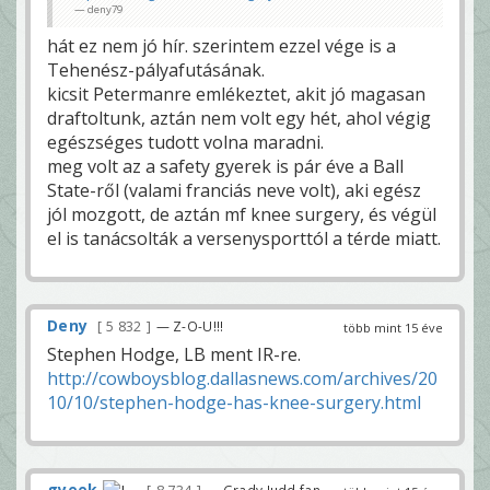
deny79
hát ez nem jó hír. szerintem ezzel vége is a
Tehenész-pályafutásának.
kicsit Petermanre emlékeztet, akit jó magasan
draftoltunk, aztán nem volt egy hét, ahol végig
egészséges tudott volna maradni.
meg volt az a safety gyerek is pár éve a Ball
State-ről (valami franciás neve volt), aki egész
jól mozgott, de aztán mf knee surgery, és végül
el is tanácsolták a versenysporttól a térde miatt.
Deny
5 832
— Z-O-U!!!
több mint 15 éve
Stephen Hodge, LB ment IR-re.
http://cowboysblog.dallasnews.com/archives/20
10/10/stephen-hodge-has-knee-surgery.html
gyeek
— Grady Judd fan