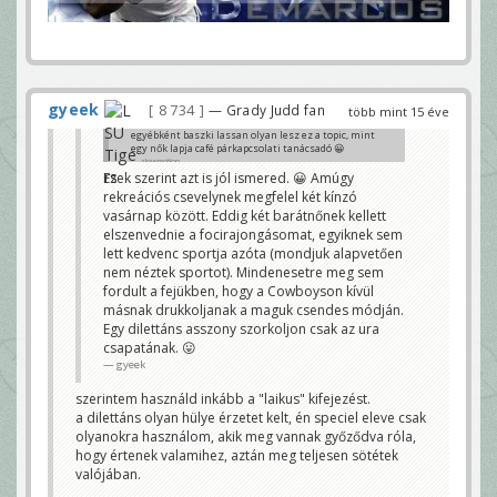
gyeek
8 734
— Grady Judd fan
több mint 15 éve
egyébként baszki lassan olyan lesz ez a topic, mint
egy nők lapja café párkapcsolati tanácsadó 😀
slowmotion
Ezek szerint azt is jól ismered. 😀 Amúgy
rekreációs csevelynek megfelel két kínzó
vasárnap között. Eddig két barátnőnek kellett
elszenvednie a focirajongásomat, egyiknek sem
lett kedvenc sportja azóta (mondjuk alapvetően
nem néztek sportot). Mindenesetre meg sem
fordult a fejükben, hogy a Cowboyson kívül
másnak drukkoljanak a maguk csendes módján.
Egy dilettáns asszony szorkoljon csak az ura
csapatának. 😛
gyeek
szerintem használd inkább a "laikus" kifejezést.
a dilettáns olyan hülye érzetet kelt, én speciel eleve csak
olyanokra használom, akik meg vannak győződva róla,
hogy értenek valamihez, aztán meg teljesen sötétek
valójában.