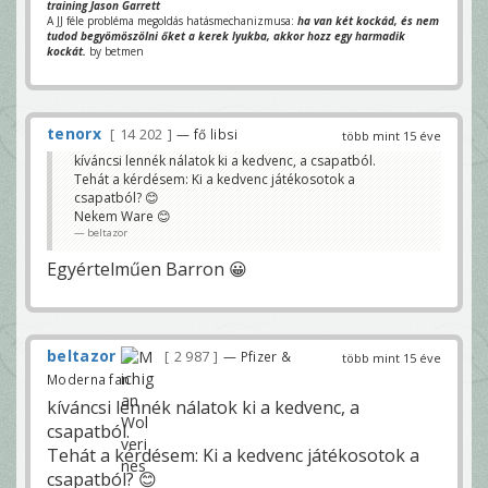
training Jason Garrett
A JJ féle probléma megoldás hatásmechanizmusa:
ha van két kockád, és nem
tudod begyömöszölni őket a kerek lyukba, akkor hozz egy harmadik
kockát.
by betmen
tenorx
14 202
— fő libsi
több mint 15 éve
kíváncsi lennék nálatok ki a kedvenc, a csapatból.
Tehát a kérdésem: Ki a kedvenc játékosotok a
csapatból? 😊
Nekem Ware 😊
beltazor
Egyértelműen Barron 😀
beltazor
2 987
— Pfizer &
több mint 15 éve
Moderna fan
kíváncsi lennék nálatok ki a kedvenc, a
csapatból.
Tehát a kérdésem: Ki a kedvenc játékosotok a
csapatból? 😊