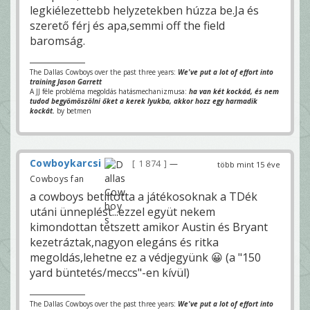
legkiélezettebb helyzetekben húzza be.Ja és
szerető férj és apa,semmi off the field
baromság.
The Dallas Cowboys over the past three years:
We've put a lot of effort into
training Jason Garrett
A JJ féle probléma megoldás hatásmechanizmusa:
ha van két kockád, és nem
tudod begyömöszölni őket a kerek lyukba, akkor hozz egy harmadik
kockát.
by betmen
Cowboykarcsi
1 874
—
több mint 15 éve
Cowboys fan
a cowboys betiltotta a játékosoknak a TDék
utáni ünneplést...ezzel együt nekem
kimondottan tetszett amikor Austin és Bryant
kezetráztak,nagyon elegáns és ritka
megoldás,lehetne ez a védjegyünk 😀 (a "150
yard büntetés/meccs"-en kívül)
The Dallas Cowboys over the past three years:
We've put a lot of effort into