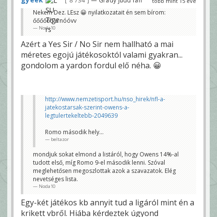
8 734
több mint 15 éve
Nekem Dez. LEsz 😀 nyilatkozatait én sem bírom:
őőőőőő u nóóvv
Noda10
Azért a Yes Sir / No Sir nem hallható a mai
méretes egojú játékosoktól valami gyakran...
gondolom a yardon fordul elő néha. 😀
http://www.nemzetisport.hu/nso_hirek/nfl-a-
jatekostarsak-szerint-owens-a-
legtulertekeltebb-2049639
Romo második hely...
beltazor
mondjuk sokat elmond a listáról, hogy Owens 14%-al
tudott első, míg Romo 9-el második lenni. Szóval
meglehetősen megoszlottak azok a szavazatok. Elég
nevetséges lista.
Noda10
Egy-két játékos kb annyit tud a ligáról mint én a
krikett vbről. Hiába kérdeztek úgyond