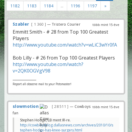
1182
1183
1184
...
1196
1197
»
Szabler
1 360
— Tristero Courier
több mint 15 éve
Emmitt Smith - # 28 from Top 100 Greatest
Players
http://www.youtube.com/watch?v=wLiC3wYr0fA
Bob Lilly - # 26 from Top 100 Greatest Players
http://www.youtube.com/watch?
v=2QK0OGVgV98
Report all obscene mail to your Potsmaster!
slowmotion
28 511
— Cowboys
több mint 15 éve
fan
Stephen Hodge, LB ment IR-re.
http://cowboysblog.dallasnews.com/archives/2010/10/s
tephen-hodge-has-knee-surgery.html