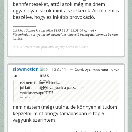
bennfenteseket, attól azok még majdnem
ugyanolyan síkok mint a szurkerek. Arról nem is
beszélve, hogy ez inkább provokáció.
blikk.hu : Sajnos ki vagy tiltva 9999-12-31 23:59:00-ig, mert •
Káromkodás, csúnya szavak használata, alapvető beszélgetési normák be nem
tartása.
"ALL IN" refers to the proximity of Jerry's head to his ass
slowmotion
28 511
— Cowboys
több mint 15 éve
fan
ezt nem tudom elhinni...
jól láttam hogy 4. vagyunk a passz elleni
védekezésben??????
beltazor
nem néztem (még) utána, de könnyen el tudom
képzelni. mint ahogy támadásban is top 5
vagyunk szerintem.