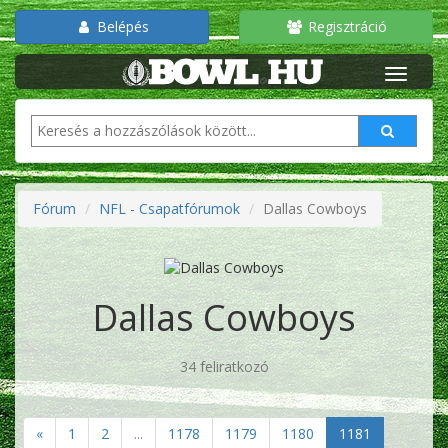
Belépés
Regisztráció
Fórum
NFL - Csapatfórumok
Dallas Cowboys
Dallas Cowboys
34 feliratkozó
«
1
2
...
1178
1179
1180
1181