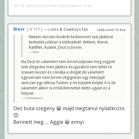
"ALL IN" refers to the proximity of Jerry's head to his ass
Blevi
9 177
— Lions & Cowboys fan
több mint 15 éve
Nekem nincsen konkrét kedvencem sok játékost
kedvelek jobban a többieknél. Wittent, Waret,
Rattlifet, Austint, Dezt is birom.
Blevi
Na Dezt én valamiért nem birom,teljesen meg vagyok
vele elégedve mint játékos és igazából nem lehet rá
szavam kussol és csinálja a dolgát,de valamiért
egyszerűen nem birom végignézni egy interjúját
sem,van egy stílusa.Tudom a mi kutyánk kölyke ő is de
valamiért akkor is irritál.Bennettel dettó ugyan ez a
helyzet.
Cowboykarcsi
Dez buta szegény 😀 majd megtanul nyilatkozni.
😊
Bennett meg .... Aggie 😀 ennyi