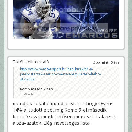
Törölt felhasználó
több mint 15 éve
http://www.nemzetisport.hu/nso_hirek/nfl-a-
jatekostarsak-szerint-owens-a-legtulertekeltebb-
2049639
Romo második hely...
beltazor
mondjuk sokat elmond a listáról, hogy Owens
14%-al tudott első, míg Romo 9-el második
lenni. Szóval meglehetősen megoszlottak azok
a szavazatok. Elég nevetséges lista.