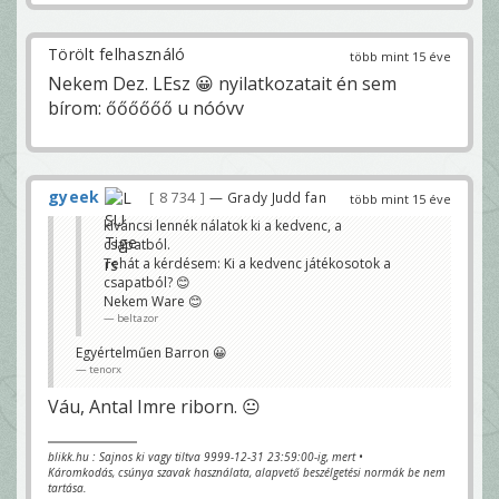
Törölt felhasználó
több mint 15 éve
Nekem Dez. LEsz 😀 nyilatkozatait én sem
bírom: őőőőőő u nóóvv
gyeek
8 734
— Grady Judd fan
több mint 15 éve
kíváncsi lennék nálatok ki a kedvenc, a
csapatból.
Tehát a kérdésem: Ki a kedvenc játékosotok a
csapatból? 😊
Nekem Ware 😊
beltazor
Egyértelműen Barron 😀
tenorx
Váu, Antal Imre riborn. 😐
blikk.hu : Sajnos ki vagy tiltva 9999-12-31 23:59:00-ig, mert •
Káromkodás, csúnya szavak használata, alapvető beszélgetési normák be nem
tartása.