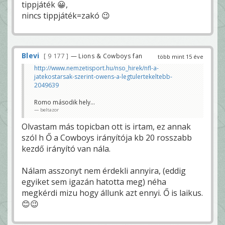
tippjáték 😀,
nincs tippjáték=zakó 😉
Blevi
9 177
— Lions & Cowboys fan
több mint 15 éve
http://www.nemzetisport.hu/nso_hirek/nfl-a-
jatekostarsak-szerint-owens-a-legtulertekeltebb-
2049639
Romo második hely...
beltazor
Olvastam más topicban ott is irtam, ez annak
szól h Ő a Cowboys irányítója kb 20 rosszabb
kezdő irányító van nála.
Nálam asszonyt nem érdekli annyira, (eddig
egyiket sem igazán hatotta meg) néha
megkérdi mizu hogy állunk azt ennyi. Ő is laikus.
😊😉