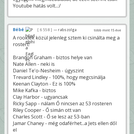
Youtube hatás volt...:/
Bébé
6 558
— rabszolga
több mint 15 éve
A rookiek közül jelenleg sztem ki csinálta meg a
rostert:
Brandon Graham - biztos helye van
Nate Allen - neki is
Daniel Te'o-Nesheim - úgyszint
Trevard Lindley - 100%, hogy megcsinálja
Keenan Clayton - Ez is 100%
Mike Kafka - biztos
Clay Harbor - ugyancsak
Ricky Sapp - nálam Ő nincsen az 53 rosteren
Riley Cooper - Ő simán ott van
Charles Scott - Ő se lesz az 53-ban
Jamar Chaney - még odaférhet...a Jets ellen dől
el