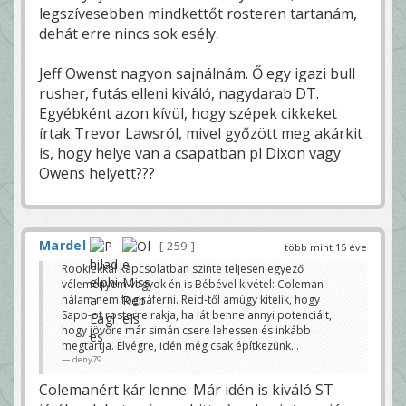
legszívesebben mindkettőt rosteren tartanám,
dehát erre nincs sok esély.
Jeff Owenst nagyon sajnálnám. Ő egy igazi bull
rusher, futás elleni kiváló, nagydarab DT.
Egyébként azon kívül, hogy szépek cikkeket
írtak Trevor Lawsról, mivel győzött meg akárkit
is, hogy helye van a csapatban pl Dixon vagy
Owens helyett???
Mardel
259
több mint 15 éve
Rookiekkal kapcsolatban szinte teljesen egyező
véleményem vagyok én is Bébével kivétel: Coleman
nálam nem fog ráférni. Reid-től amúgy kitelik, hogy
Sapp-ot rosterre rakja, ha lát benne annyi potenciált,
hogy jövőre már simán csere lehessen és inkább
megtartja. Elvégre, idén még csak építkezünk...
deny79
Colemanért kár lenne. Már idén is kiváló ST