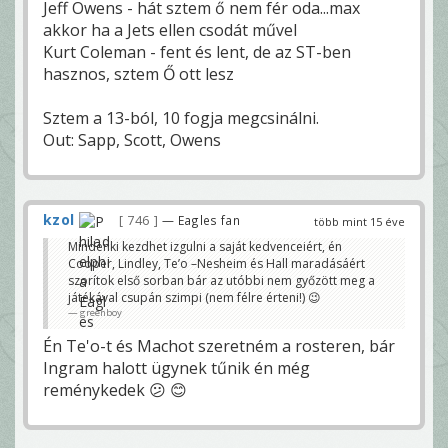
Jeff Owens - hát sztem ő nem fér oda...max
akkor ha a Jets ellen csodát művel
Kurt Coleman - fent és lent, de az ST-ben
hasznos, sztem Ő ott lesz
Sztem a 13-ból, 10 fogja megcsinálni.
Out: Sapp, Scott, Owens
kzol
746
— Eagles fan
több mint 15 éve
Mindenki kezdhet izgulni a saját kedvenceiért, én
Cooper, Lindley, Te’o –Nesheim és Hall maradásáért
szorítok első sorban bár az utóbbi nem győzött meg a
játékával csupán szimpi (nem félre érteni!) 😉
greenboy
Én Te'o-t és Machot szeretném a rosteren, bár
Ingram halott ügynek tűnik én még
reménykedek 😕 😊