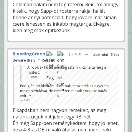
Coleman nálam nem fog ráférni. Reid-től amúgy
kitelik, hogy Sapp-ot rosterre rakja, ha lát
benne annyi potenciált, hogy jövőre már simán
csere lehessen és inkább megtartja. Elvégre,
idén még csak építkezünk...
BleedingGreen
2 430
—
több mint 15 éve
Beware the Slim Reaper!
A rookiek közül jelenleg sztem ki csinálta meg a
rostert:
Bébé
Pedig én drukkoltam Scott-nak, tetszettek az egyetemi
megmozdulásai, de ezek szerint csak Youtube hatás
volt...:/
EaRl
Elkapásban nem nagyon remekelt, az meg
nálunk tudjuk mit jelent egy RB-nél.
Én még Sapp-ben reménykedtem, hogy jó lehet,
de a 4-3-as DE-re való átállás nem ment neki