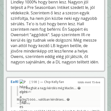
Lindley 1000% hogy benn lesz. Nagyon jól
teljesít a Pre Seasonban. Intiket szedett le, jól
védekezik. Szerintem ő lesz a szezon egyik
színfoltja, ha nem jön közbe neki egy nagyobb
sérülés. Te'o is tuti hogy benn lesz. Hall
szerintem nem fog beférni. Én Sappért és
Owensért "aggódok". Sapp szerintem IR-re
kerül és így tudnak vele dolgozni. Még messze
van attól hogy kezdő LB legyen belőle, de
jövőre mindenképp ott lesz/lenne a helye.
Owens, szerintem eddig elég jól játszik, őt
nagyon sajnálnám, de a DL nagyon telített idén.
EaRl
598
— Chip Kelly fan
több mint 15 éve
... meghát a nagy kérdés még Maclin.... 😂
EaRl
Maclin(?) ööö… valóban kérdéses… 😂
greenboy