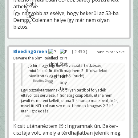
áthelyezve.
Így nagyobb az esélye, hogy bekerül az 53-ba.
Demps, Coleman helye így már nem olyan
biztos.
BleedingGreen
2 430
—
több mint 15 éve
Beware the Slim Reaper!
Jó hír, hogy Ingram ma visszatért edzésbe,
miután csütörtökön majdnem 3 dl folyadékot
távolítottak el a térdéből (ouch!).
BleedingGreen
Egyi osztalytarsamnak volt ilyen terdbol folyadék
eltavolitos serulese, 1 honapig csapoltak, utana nem
javult és muteni kellett, utana 3-4 honap mankoval járás,
mivel itt NFL-rol van szo max 1 hónap kihagyas 2-3 hét
utan light edzés.
kzol
Kicsit utánanéztem 😊 : Ingramnak ún. Baker-
cisztája volt, amely a térdhajlatban jelenik meg.