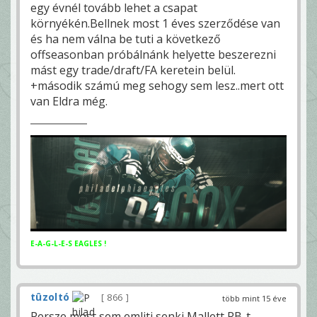
egy évnél tovább lehet a csapat
környékén.Bellnek most 1 éves szerződése van
és ha nem válna be tuti a következő
offseasonban próbálnánk helyette beszerezni
mást egy trade/draft/FA keretein belül.
+második számú meg sehogy sem lesz..mert ott
van Eldra még.
E-A-G-L-E-S EAGLES !
tûzoltó
866
több mint 15 éve
Persze most sem emliti senki Mallett RB-t...