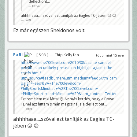
deflectiont...
Petya
ahhhhaaa.....szóval ezt tanítják az Eagles TC-jében 😛 😊
EaRl
Ez már egészen Sheldonos volt.
EaRl
598
— Chip Kelly fan
több mint 15 éve
http://www.the700level.com/2010/08/asante-samuel-
provides-an-unlikely-preseason-highlight-against-the-
chiefs.html?
utm_source=feedburner&utm_medium=feed&utm_cam
paign=Feed%3A+The700levelcom-
PhillySportsMinutiae+%28The700Level.com+-
+Philly+Sports+and+Minutiae%29&utm_content=Twitter
Ezt remélem mki látta! 😊 Az más kérdés, hogy a Bowe
TDnél azt hittem simán megcsinálja a deflectiont...
Petya
ahhhhaaa.....szóval ezt tanítják az Eagles TC-
jében 😛 😊