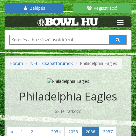
Belépés
Regisztráció
Fórum
NFL - Csapatfórumok
Philadelphia Eagles
Philadelphia Eagles
62 feliratkozó
«
1
2
...
2054
2055
2056
2057