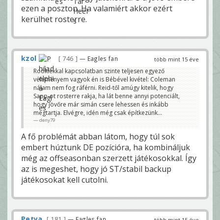
ezen a poszton. Ha valamiért akkor ezért
kerülhet rosterre.
kzol
746
— Eagles fan
több mint 15 éve
Rookiekkal kapcsolatban szinte teljesen egyező
véleményem vagyok én is Bébével kivétel: Coleman
nálam nem fog ráférni. Reid-től amúgy kitelik, hogy
Sapp-ot rosterre rakja, ha lát benne annyi potenciált,
hogy jövőre már simán csere lehessen és inkább
megtartja. Elvégre, idén még csak építkezünk...
deny79
A fő problémát abban látom, hogy túl sok
embert húztunk DE pozícióra, ha kombináljuk
még az offseasonban szerzett játékosokkal. Így
az is megeshet, hogy jó ST/stabil backup
játékosokat kell cutolni.
Petya
181
— Eagles fan
több mint 15 éve