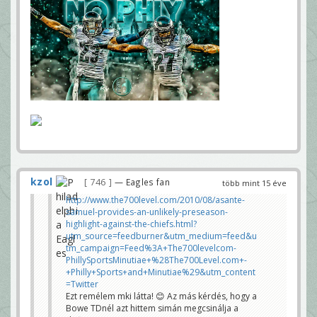
kzol
746
— Eagles fan
több mint 15 éve
http://www.the700level.com/2010/08/asante-
samuel-provides-an-unlikely-preseason-
highlight-against-the-chiefs.html?
utm_source=feedburner&utm_medium=feed&u
tm_campaign=Feed%3A+The700levelcom-
PhillySportsMinutiae+%28The700Level.com+-
+Philly+Sports+and+Minutiae%29&utm_content
=Twitter
Ezt remélem mki látta! 😊 Az más kérdés, hogy a
Bowe TDnél azt hittem simán megcsinálja a