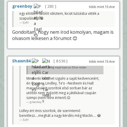
greenboy
283
több mint 15 éve
egy elöttem szólót idéztem, kicsit tulzásba vitték a
szapulását....😀
EaRl
Gondoltam, hogy nem írod komolyan, magam is
olvasom lelkesen a fórumot 😊
Shawn84
8 536
több mint 15 éve
Szombaton pedig majd kijön az 53-as roster.
Bébé
Mindenki kezdhet izgulni a saját kedvenceiért,
én Cooper, Lindley, Te’o –Nesheim és Hall
maradásáért szorítok első sorban bár az
utóbbi nem győzött meg a játékával csupán
szimpi (nem félre érteni!) 😉
greenboy
Lidley-ért énis szorítok, de szerintemő
benntlesz....meghát a nagy kérdés még Maclin.... 😂
EaRl