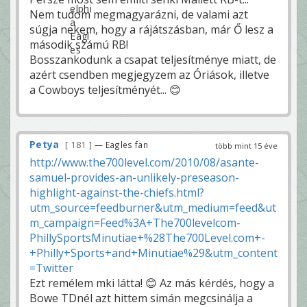
Nem tudom megmagyarázni, de valami azt
súgja nekem, hogy a rájátszásban, már Ő lesz a
második számú RB!
Bosszankodunk a csapat teljesítménye miatt, de
azért csendben megjegyzem az Óriások, illetve
a Cowboys teljesítményét... 😊
Petya
181
— Eagles fan
több mint 15 éve
http://www.the700level.com/2010/08/asante-
samuel-provides-an-unlikely-preseason-
highlight-against-the-chiefs.html?
utm_source=feedburner&utm_medium=feed&ut
m_campaign=Feed%3A+The700levelcom-
PhillySportsMinutiae+%28The700Level.com+-
+Philly+Sports+and+Minutiae%29&utm_content
=Twitter
Ezt remélem mki látta! 😊 Az más kérdés, hogy a
Bowe TDnél azt hittem simán megcsinálja a