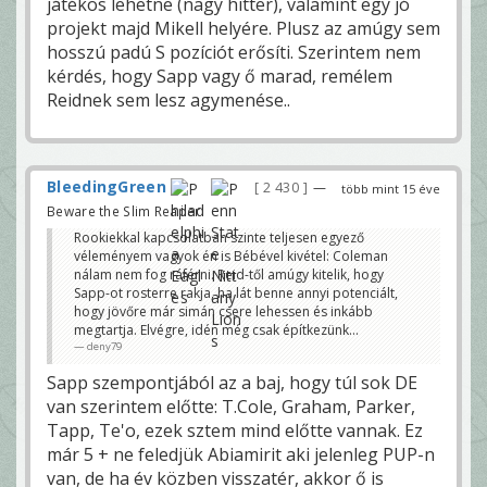
játékos lehetne (nagy hitter), valamint egy jó
projekt majd Mikell helyére. Plusz az amúgy sem
hosszú padú S pozíciót erősíti. Szerintem nem
kérdés, hogy Sapp vagy ő marad, remélem
Reidnek sem lesz agymenése..
BleedingGreen
2 430
—
több mint 15 éve
Beware the Slim Reaper!
Rookiekkal kapcsolatban szinte teljesen egyező
véleményem vagyok én is Bébével kivétel: Coleman
nálam nem fog ráférni. Reid-től amúgy kitelik, hogy
Sapp-ot rosterre rakja, ha lát benne annyi potenciált,
hogy jövőre már simán csere lehessen és inkább
megtartja. Elvégre, idén még csak építkezünk...
deny79
Sapp szempontjából az a baj, hogy túl sok DE
van szerintem előtte: T.Cole, Graham, Parker,
Tapp, Te'o, ezek sztem mind előtte vannak. Ez
már 5 + ne feledjük Abiamirit aki jelenleg PUP-n
van, de ha év közben visszatér, akkor ő is