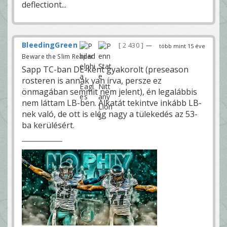
deflectiont...
BleedingGreen
2 430
—
több mint 15 éve
Beware the Slim Reaper!
Sapp TC-ban DE-ként gyakorolt (preseason
rosteren is annak van írva, persze ez
önmagában semmit nem jelent), én legalábbis
nem láttam LB-ben. Alkatát tekintve inkább LB-
nek való, de ott is elég nagy a tülekedés az 53-
ba kerülésért.