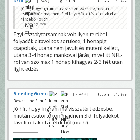
kzol
746
— Eagles fan
több mint 15 éve
Jó hír, hogy Ingram ma visszatért edzésbe, miután
csütörtökön majdnem 3 dl folyadékot távolítottak el a
térdéből (ouch!).
BleedingGreen
Egyi osztalytarsamnak volt ilyen terdbol
folyadék eltavolitos serulese, 1 honapig
csapoltak, utana nem javult és muteni kellett,
utana 3-4 honap mankoval járás, mivel itt NFL-
rol van szo max 1 hónap kihagyas 2-3 hét utan
light edzés.
BleedingGreen
2 430
—
több mint 15 éve
Beware the Slim Reaper!
Jó hír, hogy Ingram ma visszatért edzésbe,
miután csütörtökön majdnem 3 dl folyadékot
távolítottak el a térdéből (ouch!).