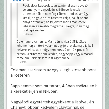
Rookiekkal kapcsolatban szinte teljesen egyező
véleményem vagyok én is Bébével kivétel:
Coleman nálam nem fog ráférni. Reid-től amúgy
kitelik, hogy Sapp-ot rosterre rakja, ha lát benne
annyi potenciált, hogy jövőre már simán csere
lehessen és inkább megtartja. Elvégre, idén még
csak építkezünk...
deny79
Colemanért kár lenne. Már idén is kiváló ST játékos
lehetne (nagy hitter), valamint egy jó projekt majd Mikell
helyére. Plusz az amúgy sem hosszú padú S pozíciót
erősíti. Szerintem nem kérdés, hogy Sapp vagy ő marad,
remélem Reidnek sem lesz agymenése..
Mardel
Coleman szerintem az egyik legbiztosabb pont
a rosteren.
Sapp semmit sem mutatott, 4-3ban esélytelen h
sikereket érjen el NFLben.
Nagyjából egyetértek egyébként a listával, én
Chaneyt jobban kedvelem Claytonnal, de