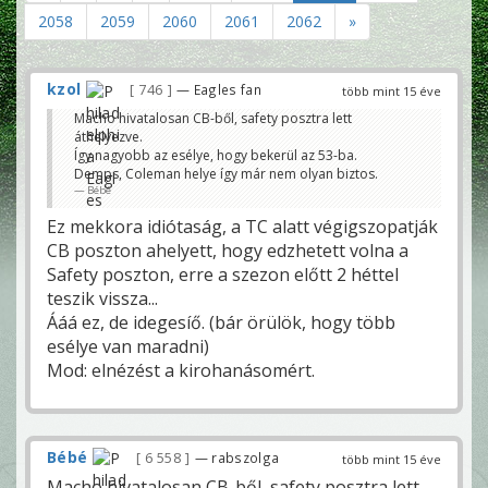
2058
2059
2060
2061
2062
»
kzol
746
— Eagles fan
több mint 15 éve
Macho hivatalosan CB-ből, safety posztra lett
áthelyezve.
Így nagyobb az esélye, hogy bekerül az 53-ba.
Demps, Coleman helye így már nem olyan biztos.
Bébé
Ez mekkora idiótaság, a TC alatt végigszopatják
CB poszton ahelyett, hogy edzhetett volna a
Safety poszton, erre a szezon előtt 2 héttel
teszik vissza...
Ááá ez, de idegesíő. (bár örülök, hogy több
esélye van maradni)
Mod: elnézést a kirohanásomért.
Bébé
6 558
— rabszolga
több mint 15 éve
Macho hivatalosan CB-ből, safety posztra lett