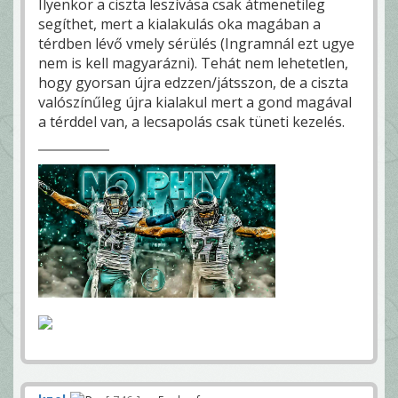
Ilyenkor a ciszta leszívása csak átmenetileg
segíthet, mert a kialakulás oka magában a
térdben lévő vmely sérülés (Ingramnál ezt ugye
nem is kell magyarázni). Tehát nem lehetetlen,
hogy gyorsan újra edzzen/játsszon, de a ciszta
valószínűleg újra kialakul mert a gond magával
a térddel van, a lecsapolás csak tüneti kezelés.