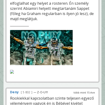
elfoglalhat egy helyet a rosteren. Én személy
szerint Abiamiri helyett megtartanám Sappet
(főleg ha Graham regularban is ilyen jó lesz), de
majd meglátjuk.
Deny
5 832
— Z-O-U!!!
több mint 15 éve
Rookiekkal kapcsolatban szinte teljesen egyező
véleményem vagyok én is Bébével kivétel: