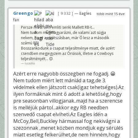
Greengo
9 332
— Eagles
több mint 15 éve
fan
Persze most sem emliti senki Mallett RB-t...
Nem tudom megmagyarázni, de valami azt súgja
nekem, hogy a rájátszásban, már Ő lesz a második
számú RB!
Bosszankodunk a csapat teljesítménye miatt, de azért
csendben megjegyzem az Óriások, illetve a Cowboys
teljesítményét... 😊
tuzolto
Azért erre nagyobb összegben ne fogadj. 😀
Nem tudom miért lett mániád a tag,de 3.
védelmek ellen játszott csak(igaz tehetséges).Az
ilyen formáknak mint ő adott a lehetőség,hogy
pre seasonban villogjanak..majd ha a szerencse
is melléjük pártol...akkor egy RB needben
szenvedő csapat elviheti.Az Eagles idén a
McCoy,Bell,Buckley hármassal fog nekivágni a
szezonnak ,menet közben mondjuk egy sérülés
miatt esetleg felkerülhet,de nem hinném,hogy