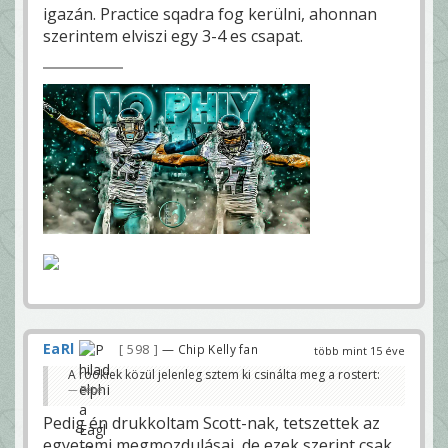
igazán. Practice sqadra fog kerülni, ahonnan
szerintem elviszi egy 3-4 es csapat.
EaRl
598
— Chip Kelly fan
több mint 15 éve
A rookiek közül jelenleg sztem ki csinálta meg a rostert:
Bébé
Pedig én drukkoltam Scott-nak, tetszettek az
egyetemi megmozdulásai, de ezek szerint csak