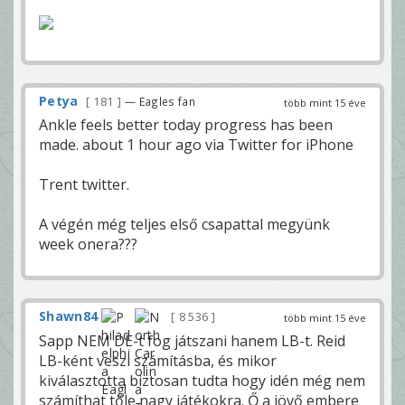
Petya
181
— Eagles fan
több mint 15 éve
Ankle feels better today progress has been
made. about 1 hour ago via Twitter for iPhone
Trent twitter.
A végén még teljes első csapattal megyünk
week onera???
Shawn84
8 536
több mint 15 éve
Sapp NEM DE-t fog játszani hanem LB-t. Reid
LB-ként veszi számításba, és mikor
kiválasztotta biztosan tudta hogy idén még nem
számíthat tőle nagy játékokra. Ő a jövő embere