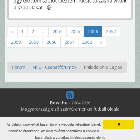
egy elöttem szólót idéztem, kicsit tulzásba vitték
a szapulását....😀
«
1
2
...
2054
2055
2056
2057
2058
2059
2060
2061
2062
»
Fórum
NFL - Csapatfórumok
Philadelphia Eagles
Bowl.hu
-
2004-2026
Magyarország első számú amerikai futball oldala
12
online felhasználó
Az oldalon cookie-kat használunk a weboldal teljesítményének
✖
Minden jog fenntartva. Írott anyagok újraközlése csak a szerző
növelése érdekében. Az oldal további használata a cookie-k
engedélyével.
használatára vonatkozó beleegyezését jelenti.