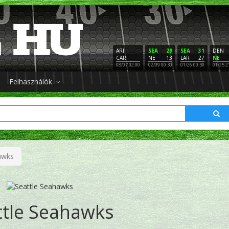
ARI
SEA
29
SEA
31
DEN
CAR
NE
13
LAR
27
NE
08/07 02:00
02/09 00:30
01/26 00:30
01/25 2
Felhasználók
awks
ttle Seahawks