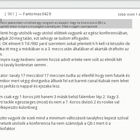
961
— Fantomas0429
több mint 1 
hletic podcastben csináltak egy rangsort az alapján, hogy ha kivesszük a QB-t a
apatból akkor milyen a kiszolgáló személyzet. Főbb vizsgált szempontok:
aycaller és támadószisztéma, elkapni tudó játékosok, támadófal és futójáték.
elenti hogy utolsók vagy utolsó előttiek vagyunk az egész konferenciában,
ndjuk 20 meg talán, ezt sehogy se tudom elfogadni.
ek mentén az NFC-ben az egyik embernél 15. a másiknál 16. helyen végeztünk.
nyleg ennyire szar lenne a helyzet? Mit gondoltok?
: DK elment 5 Td /992 yard szerintem sokat jelentett h h kell rá készülni de
ebii
 itt meg a médiában is a 3. meccs után általában el akarták draftolni az
m baromi nagy bull shit és remélem bizonyitani is fogjuk.
n.
udják h a játék hivas vagy támadó koordinátor milyen lesz?
nnyire nagy kedvenc semmi hozzá adott erteke nem volt az elmúlt két
er kupp le sérül e ,mert neki ez a baja ?
is tavaly konkretan semmi .
 barner nem lesz e brutalis második évére hogy a futok mennyire lesznek sérültek és
amadofal milyen lesz.
t volt és végig tolta az egész OTA-t és nem sérült masfel éve mint eddig .
tor: tavaly 17 meccsbol 17 meccsen tudta az ellenfél hogy nem futunk és
ind senki se tudja foleg ameddig egy meccset se jatszottunk a nagy "szakik" beszelnek
n mikor mert végig shotgunba álltunk fel ezt barmit csinal Kubiak nem lehet
ó baromságot mert fél év múlva senki se emlékezteti őket a mostani véleményekre
s javítás is nappal és ejszaka lesz.
gyse szamit.
 véleményt mondani ertelmetlen mert itt csak remények meg aggályok lehetnek
yek nem nagyon mert senki se tud semmit .
 csak egy 1 koros jött hanem 3 másik belső falember lép 2. Vagy 3.
s0429
ht tackle egeszseges (most) és nem a 7. Koros divízió 2 és rookie val
nten vedheto az NFC 15-16/16 szerintem. A falunk az egesz ligaban az egyik legrosszabb volt.
elkepeszto kulonbseg
 1. koros tehetseg ugyan. A WR room egyertelmuen gyengebb lett papiron, sok a kerdes Kupp
etoen is.
itiv vagyok de ezek mind a minimum változások tavalyhoz kepest szóval
vagyunk. Jatekhivas lutri, elso szezonjaban lesz itt az uj OC.
hetunk utolsók a konferencia ha nem számoljuk a Qb t mert ő a
ntem realis, hogy ilyen 15-20/32 korul leszunk a tamadoknal, de azt is ertem, miert tesz
ikofaktor
 leghatulra az NFC-ben.