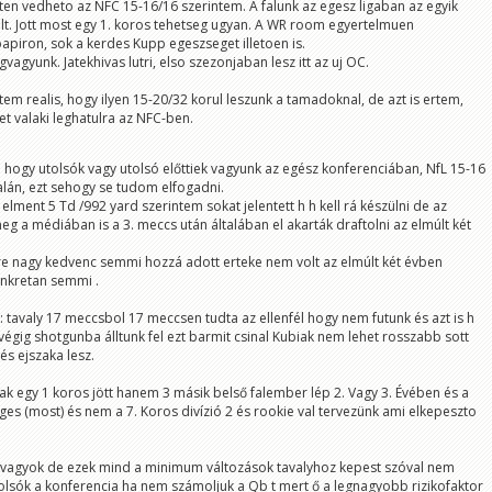
ten vedheto az NFC 15-16/16 szerintem. A falunk az egesz ligaban az egyik
lt. Jott most egy 1. koros tehetseg ugyan. A WR room egyertelmuen
tén az NFC-ben az egyik embernél 15. a másiknál 16. helyen végeztünk. Tényleg
szar lenne a helyzet? Mit gondoltok?
apiron, sok a kerdes Kupp egeszseget illetoen is.
agyunk. Jatekhivas lutri, elso szezonjaban lesz itt az uj OC.
mi nagy bull shit és remélem bizonyitani is fogjuk.
 h a játék hivas vagy támadó koordinátor milyen lesz?
tem realis, hogy ilyen 15-20/32 korul leszunk a tamadoknal, de azt is ertem,
p le sérül e ,mert neki ez a baja ?
et valaki leghatulra az NFC-ben.
r nem lesz e brutalis második évére hogy a futok mennyire lesznek sérültek és hogy a
yen lesz.
 és végig tolta az egész OTA-t és nem sérült masfel éve mint eddig .
ti hogy utolsók vagy utolsó előttiek vagyunk az egész konferenciában, NfL 15-16
enki se tudja foleg ameddig egy meccset se jatszottunk a nagy "szakik" beszelnek egy csomó
rt fél év múlva senki se emlékezteti őket a mostani véleményekre meg amugyse szamit.
lán, ezt sehogy se tudom elfogadni.
ényt mondani ertelmetlen mert itt csak remények meg aggályok lehetnek vélemények nem
elment 5 Td /992 yard szerintem sokat jelentett h h kell rá készülni de az
enki se tud semmit .
g a médiában is a 3. meccs után általában el akarták draftolni az elmúlt két
re nagy kedvenc semmi hozzá adott erteke nem volt az elmúlt két évben
onkretan semmi .
tavaly 17 meccsbol 17 meccsen tudta az ellenfél hogy nem futunk és azt is h
végig shotgunba álltunk fel ezt barmit csinal Kubiak nem lehet rosszabb sott
 és ejszaka lesz.
k egy 1 koros jött hanem 3 másik belső falember lép 2. Vagy 3. Évében és a
eges (most) és nem a 7. Koros divízió 2 és rookie val tervezünk ami elkepeszto
 vagyok de ezek mind a minimum változások tavalyhoz kepest szóval nem
olsók a konferencia ha nem számoljuk a Qb t mert ő a legnagyobb rizikofaktor