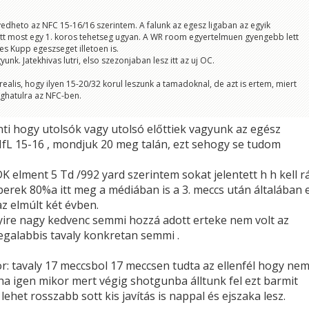
vedheto az NFC 15-16/16 szerintem. A falunk az egesz ligaban az egyik
ott most egy 1. koros tehetseg ugyan. A WR room egyertelmuen gyengebb lett
es Kupp egeszseget illetoen is.
k. Jatekhivas lutri, elso szezonjaban lesz itt az uj OC.
ealis, hogy ilyen 15-20/32 korul leszunk a tamadoknal, de azt is ertem, miert
leghatulra az NFC-ben.
nti hogy utolsók vagy utolsó előttiek vagyunk az egész
fL 15-16 , mondjuk 20 meg talán, ezt sehogy se tudom
K elment 5 Td /992 yard szerintem sokat jelentett h h kell r
erek 80%a itt meg a médiában is a 3. meccs után általában e
az elmúlt két évben.
ire nagy kedvenc semmi hozzá adott erteke nem volt az
legalabbis tavaly konkretan semmi .
: tavaly 17 meccsbol 17 meccsen tudta az ellenfél hogy ne
 ha igen mikor mert végig shotgunba álltunk fel ezt barmit
lehet rosszabb sott kis javítás is nappal és ejszaka lesz.