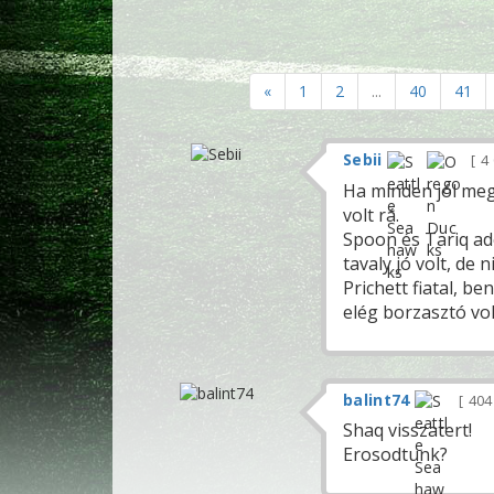
«
1
2
...
40
41
Sebii
4
Ha minden jól meg
volt rá.
Spoon és Tariq ado
tavaly jó volt, de
Prichett fiatal, b
elég borzasztó vo
balint74
40
Shaq visszatert!
Erosodtunk?