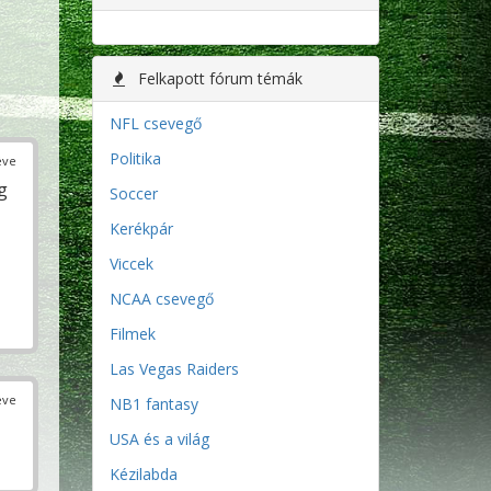
Felkapott fórum témák
NFL csevegő
Politika
éve
g
Soccer
Kerékpár
Viccek
NCAA csevegő
Filmek
Las Vegas Raiders
éve
NB1 fantasy
USA és a világ
Kézilabda