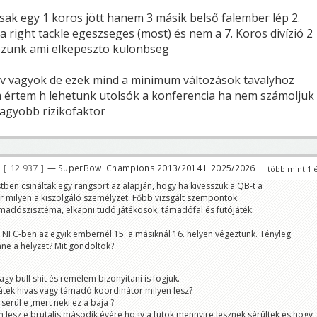
sak egy 1 koros jött hanem 3 másik belső falember lép 2.
a right tackle egeszseges (most) és nem a 7. Koros divízió 2
vezünk ami elkepeszto kulonbseg
v vagyok de ezek mind a minimum változások tavalyhoz
 értem h lehetunk utolsók a konferencia ha nem számoljuk
nagyobb rizikofaktor
12 937
— SuperBowl Champions 2013/2014 II 2025/2026
több mint 1 
tben csináltak egy rangsort az alapján, hogy ha kivesszük a QB-t a
r milyen a kiszolgáló személyzet. Főbb vizsgált szempontok:
ámadószisztéma, elkapni tudó játékosok, támadófal és futójáték.
 NFC-ben az egyik embernél 15. a másiknál 16. helyen végeztünk. Tényleg
nne a helyzet? Mit gondoltok?
gy bull shit és remélem bizonyitani is fogjuk.
áték hivas vagy támadó koordinátor milyen lesz?
érül e ,mert neki ez a baja ?
 lesz e brutalis második évére hogy a futok mennyire lesznek sérültek és hogy