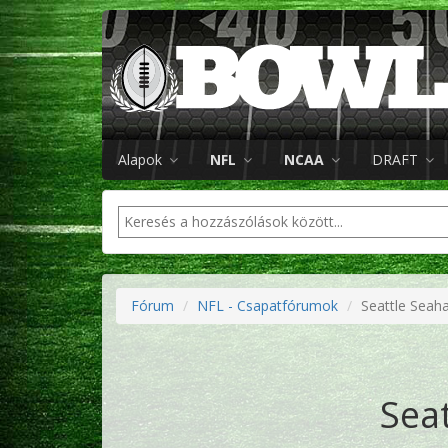
Alapok
NFL
NCAA
DRAFT
Fórum
NFL - Csapatfórumok
Seattle Seah
Sea