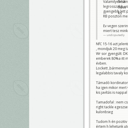
Valamilyen szin
legrosszabb vo
Ezek men
ennyire 
gyengebb lett p
Sebii
RB poszton megv
Szerintem baro
Honnan tudják
Ev vegen szerin
Hogy kuper kup
miert tesz mink
Hogy AJ, barne
tamadofal mil
undisputedly
Lucas ott volt
NfC 15-16 azt jelen
Ezeket mind s
baromságot me
, mondjuk 20 meg ta
Alapbol vélem
Wr sor gyengült: DK 
nagyon mert s
emberek 80%a itt me
Fantomas0429
évben.
Lockett ,bármennyi
legalabbis tavaly k
Támadó kordinator: 
ha igen mikor mert 
kis javítás is nappal
Tamadofal : nem csa
right tackle egeszs
kulonbseg
Tudom h én pozitiv
értem h lehetunk ut