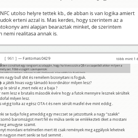
NFC utolso helyre tettek kb., de abban is van logika amiert
tudok erteni azzal is. Mas kerdes, hogy szerintem az a
tokonyv ami alapjan bearaztak minket, de szerintem
nemi realitasa annak is.
961
— Fantomas0429
több mint 1 
stben csináltak egy rangsort az alapján, hogy ha kivesszük a QB-t a csapatból akkor milyen a
emélyzet. Főbb vizsgált szempontok:
támadószisztéma, elkapni tudó játékosok, támadófal és futójáték.
i nagy bull shit és remélem bizonyitani is fogjuk.
z NFC-ben az egyik embernél 15. a másiknál 16. helyen végeztünk. Tényleg ennyire szar
h a játék hivas vagy támadó koordinátor milyen lesz?
et? Mit gondoltok?
 le sérül e ,mert neki ez a baja ?
 nem lesz e brutalis második évére hogy a futok mennyire lesznek sérültek
ofal milyen lesz.
és végig tolta az egész OTA-t és nem sérült masfel éve mint eddig .
ki se tudja foleg ameddig egy meccset se jatszottunk a nagy "szakik"
csomó baromságot mert fél év múlva senki se emlékezteti őket a mostani
meg amugyse szamit.
nyt mondani ertelmetlen mert itt csak remények meg aggályok lehetnek
 nagyon mert senki se tud semmit .