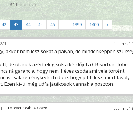
62 feliratkozó
42
43
44
45
46
...
1399
1400
»
 074
több mint 1 
y, akkor nem lesz sokat a pályán, de mindenképpen szüksé
tt, de utánuk azért elég sok a kérdőjel a CB sorban. Jobe
 nincs rá garancia, hogy nem 1 éves csoda ami vele történt.
enne is csak reménykedni tudunk hogy jobb lesz, mert tavaly
lt. Ezen kívül még udfa játékosok vannak a poszton.
4
— Forever Seahawks💚💙
több mint 1 