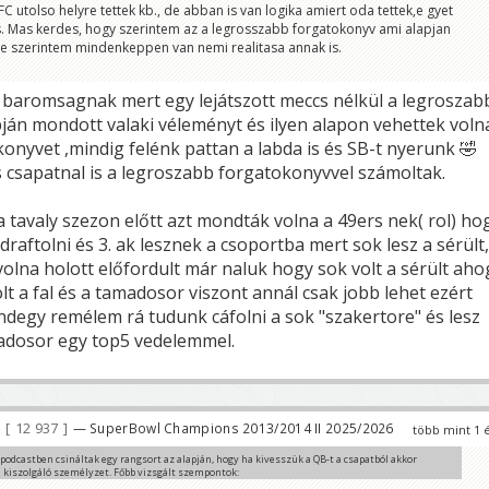
C utolso helyre tettek kb., de abban is van logika amiert oda tettek,e gyet
is. Mas kerdes, hogy szerintem az a legrosszabb forgatokonyv ami alapjan
de szerintem mindenkeppen van nemi realitasa annak is.
 baromsagnak mert egy lejátszott meccs nélkül a legroszab
ján mondott valaki véleményt és ilyen alapon vehettek voln
onyvet ,mindig felénk pattan a labda is és SB-t nyerunk 🤣
csapatnal is a legroszabb forgatokonyvvel számoltak.
 tavaly szezon előtt azt mondták volna a 49ers nek( rol) ho
draftolni és 3. ak lesznek a csoportba mert sok lesz a sérült,
olna holott előfordult már naluk hogy sok volt a sérült aho
olt a fal és a tamadosor viszont annál csak jobb lehet ezért
degy remélem rá tudunk cáfolni a sok "szakertore" és lesz
madosor egy top5 vedelemmel.
12 937
— SuperBowl Champions 2013/2014 II 2025/2026
több mint 1 
 podcastben csináltak egy rangsort az alapján, hogy ha kivesszük a QB-t a csapatból akkor
 kiszolgáló személyzet. Főbb vizsgált szempontok:
er és támadószisztéma, elkapni tudó játékosok, támadófal és futójáték.