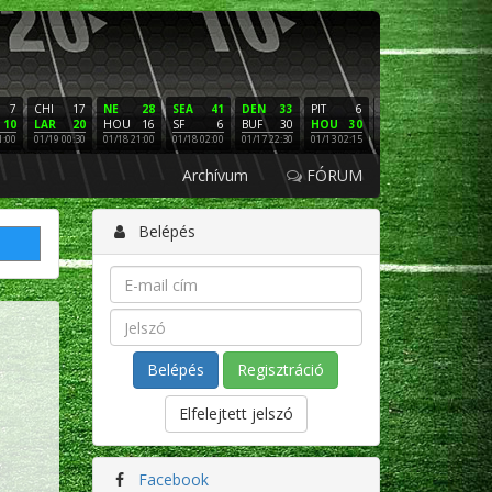
7
CHI
17
NE
28
SEA
41
DEN
33
PIT
6
NE
16
PHI
10
LAR
20
HOU
16
SF
6
BUF
30
HOU
30
LAC
3
SF
1:00
01/19 00:30
01/18 21:00
01/18 02:00
01/17 22:30
01/13 02:15
01/12 02:00
01/11 22:
Archívum
FÓRUM
Belépés
Regisztráció
Elfelejtett jelszó
Facebook