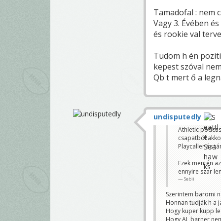
Tamadofal : nem c
Vagy 3. Évében és 
és rookie val ter
Tudom h én poziti
kepest szóval nem
Qb t mert ő a leg
undisputedly
Athletic podcas
csapatból akko
Playcaller és t
Ezek mentén az
ennyire szar le
Sebii
Szerintem baromi na
Honnan tudják h a j
Hogy kuper kupp le s
Hogy AJ, barner nem