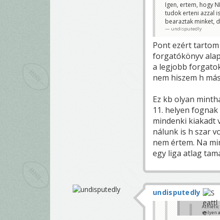
Igen, ertem, hogy NF
tudok erteni azzal 
bearaztak minket, 
undisputedly
Pont ezért tartom
forgatókönyv alap
a legjobb forgatok
nem hiszem h más 
Ez kb olyan mintha
11. helyen fognak 
mindenki kiakadt v
nálunk is h szar v
nem értem. Na min
egy liga atlag ta
undisputedly
Athletic
milyen a
Playcall