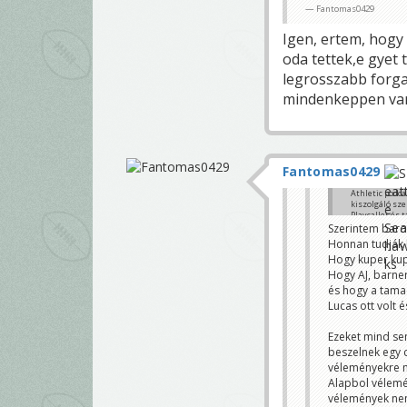
Fantomas0429
Igen, ertem, hogy 
oda tettek,e gyet 
legrosszabb forga
mindenkeppen van 
Fantomas0429
Athletic podca
kiszolgáló sz
Playcaller és 
Szerintem barom
Ezek mentén a
Honnan tudják 
lenne a helyz
Hogy kuper kupp
Sebii
Hogy AJ, barner
és hogy a tamad
Lucas ott volt 
Ezeket mind sen
beszelnek egy 
véleményekre 
Alapbol vélemé
vélemények nem