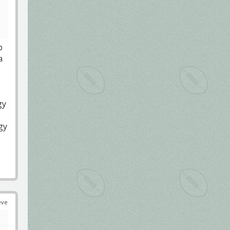
b
a
gy
gy
éve