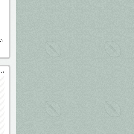
 a
éve