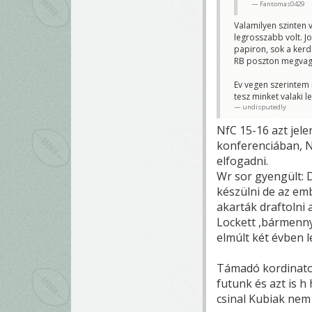
Fantomas0429
Valamilyen szinten 
legrosszabb volt. J
papiron, sok a kerd
RB poszton megvagyun
Ev vegen szerintem r
tesz minket valaki 
undisputedly
NfC 15-16 azt jele
konferenciában, N
elfogadni.
Wr sor gyengült: D
készülni de az emb
akarták draftolni 
Lockett ,bármenny
elmúlt két évben 
Támadó kordinator
futunk és azt is h
csinal Kubiak nem 