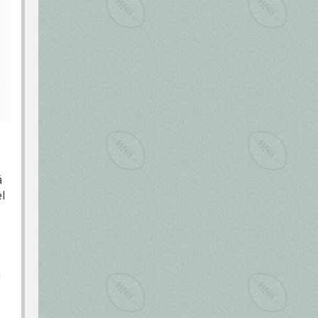
á
l
m