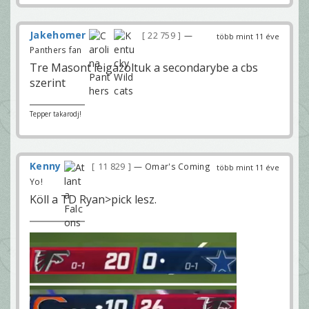
Jakehomer
22 759
—
több mint 11 éve
Panthers fan
Tre Masont leigazoltuk a secondarybe a cbs
szerint
Tepper takarodj!
Kenny
11 829
— Omar's Coming
több mint 11 éve
Yo!
Köll a TD Ryan>pick lesz.