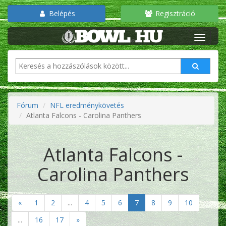
Belépés
Regisztráció
Fórum
NFL eredménykövetés
Atlanta Falcons - Carolina Panthers
Atlanta Falcons -
Carolina Panthers
«
1
2
...
4
5
6
7
8
9
10
...
16
17
»