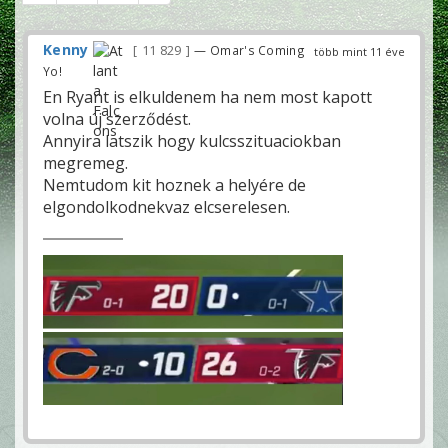
Kenny
11 829
— Omar's Coming
több mint 11 éve
Yo!
En Ryant is elkuldenem ha nem most kapott
volna új szerződést.
Annyira latszik hogy kulcsszituaciokban
megremeg.
Nemtudom kit hoznek a helyére de
elgondolkodnekvaz elcserelesen.