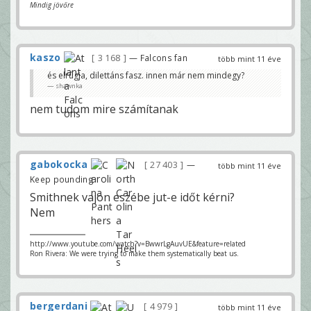
Mindig jövőre
kaszo
3 168
— Falcons fan
több mint 11 éve
és elrúgja, dilettáns fasz. innen már nem mindegy?
shawnka
nem tudom mire számítanak
gabokocka
27 403
—
több mint 11 éve
Keep pounding
Smithnek vajon eszébe jut-e időt kérni?
Nem
http://www.youtube.com/watch?v=BwwrLgAuvUE&feature=related
Ron Rivera: We were trying to make them systematically beat us.
bergerdani
4 979
több mint 11 éve