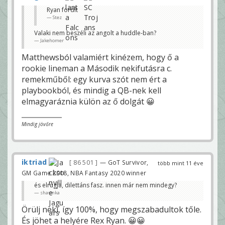
Ryan fordít
Stez
Valaki nem beszéli az angolt a huddle-ban?
Jakehomer
Matthewsból valamiért kinézem, hogy ő a
rookie lineman a Második nekifutásra c.
remekműből: egy kurva szót nem ért a
playbookból, és mindig a QB-nek kell
elmagyaráznia külön az ő dolgát 😀
Mindig jövőre
iktriad
86 501
— GoT Survivor,
több mint 11 éve
GM Game 2018, NBA Fantasy 2020 winner
és elrúgja, dilettáns fasz. innen már nem mindegy?
shawnka
Örülj neki, így 100%, hogy megszabadultok tőle.
És jöhet a helyére Rex Ryan. 😀😀