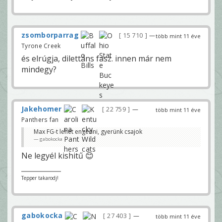
zsomborparrag
15 710
—
több mint 11 éve
Tyrone Creek
és elrúgja, dilettáns fasz. innen már nem
mindegy?
Jakehomer
22 759
—
több mint 11 éve
Panthers fan
Max FG-t lehet engedni, gyerünk csajok
gabokocka
Ne legyél kishitű 😊
Tepper takarodj!
gabokocka
27 403
—
több mint 11 éve