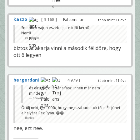
kaszo
3 168
— Falcons fan
több mint 11 éve
Smithnek vajon eszébe jut-e időt kérni?
Nem
gabokocka
biztos át akarja vinni a második félidőre, hogy
ott 6 legyen
bergerdani
4 979
több mint 11 éve
és elrúgja, dilettáns fasz. innen már nem
mindegy?
shawnka
Örülj neki, így 100%, hogy megszabadultok tőle. És jöhet
a helyére Rex Ryan. 😀😀
iktriad
nee, ezt nee.