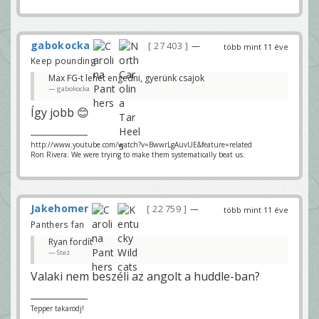
gabokocka
27 403
—
több mint 11 éve
Keep pounding
Max FG-t lehet engedni, gyerünk csajok
gabokocka
Így jobb 😊
http://www.youtube.com/watch?v=BwwrLgAuvUE&feature=related
Ron Rivera: We were trying to make them systematically beat us.
Jakehomer
22 759
—
több mint 11 éve
Panthers fan
Ryan fordít
Stez
Valaki nem beszéli az angolt a huddle-ban?
Tepper takarodj!