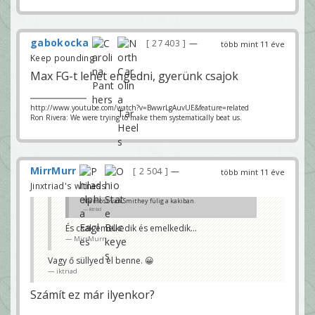
gabokocka
27 403
—
több mint 11 éve
Keep pounding
Max FG-t lehet engedni, gyerünk csajok
http://www.youtube.com/watch?v=BwwrLgAuvUE&feature=related
Ron Rivera: We were trying to make them systematically beat us.
MirrMurr
2 504
—
több mint 11 éve
Jinxtriad's witness
Na most van Smithey fülig a kakiban.
iktriad
És csak emelkedik és emelkedik...
MirrMurr
Vagy ő süllyed el benne. 😀
iktriad
Számít ez már ilyenkor?