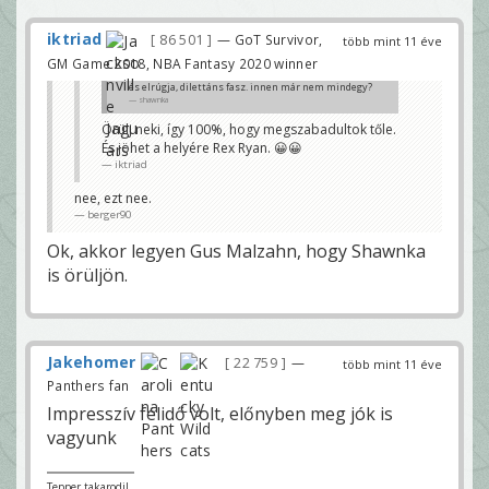
iktriad
86 501
— GoT Survivor,
több mint 11 éve
GM Game 2018, NBA Fantasy 2020 winner
és elrúgja, dilettáns fasz. innen már nem mindegy?
shawnka
Örülj neki, így 100%, hogy megszabadultok tőle.
És jöhet a helyére Rex Ryan. 😀😀
iktriad
nee, ezt nee.
berger90
Ok, akkor legyen Gus Malzahn, hogy Shawnka
is örüljön.
Jakehomer
22 759
—
több mint 11 éve
Panthers fan
Impresszív félidő volt, előnyben meg jók is
vagyunk
Tepper takarodj!