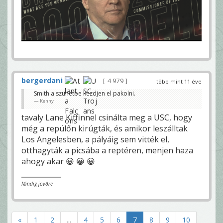
bergerdani
4 979
több mint 11 éve
Smith a szünetbe kezdjen el pakolni.
Kenny
tavaly Lane Kiffinnel csinálta meg a USC, hogy
még a repülőn kirúgták, és amikor leszálltak
Los Angelesben, a pályáig sem vitték el,
otthagyták a picsába a reptéren, menjen haza
ahogy akar 😀 😀 😀
Mindig jövőre
«
1
2
...
4
5
6
7
8
9
10