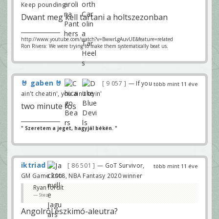
Keep pounding
Dwant meg kell tartani a holtszezonban
http://www.youtube.com/watch?v=BwwrLgAuvUE&feature=related
Ron Rivera: We were trying to make them systematically beat us.
🤘 gaben 🤘
9 057
— If you
több mint 11 éve
ain't cheatin', you ain't tryin'
two minute fos
" Szeretem a jeget, hagyjál békén. "
iktriad
86 501
— GoT Survivor,
több mint 11 éve
GM Game 2018, NBA Fantasy 2020 winner
Ryan fordít
Stez
Angolról eszkimó-aleutra?