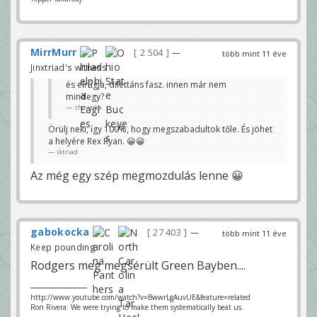
MirrMurr
2 504
—
több mint 11 éve
Jinxtriad's witness
és elrúgja, dilettáns fasz. innen már nem
mindegy?
shawnka
Örülj neki, így 100%, hogy megszabadultok tőle. És jöhet
a helyére Rex Ryan. 😀😀
iktriad
Az még egy szép megmozdulás lenne 😀
gabokocka
27 403
—
több mint 11 éve
Keep pounding
Rodgers meg megsérült Green Bayben....
http://www.youtube.com/watch?v=BwwrLgAuvUE&feature=related
Ron Rivera: We were trying to make them systematically beat us.