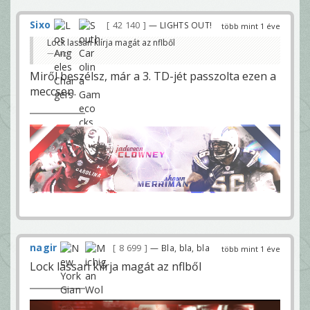
Sixo
42 140
— LIGHTS OUT!
több mint 1 éve
Lock lassan kiírja magát az nflből
nagir
Miről beszélsz, már a 3. TD-jét passzolta ezen a
meccsen.
nagir
8 699
— Bla, bla, bla
több mint 1 éve
Lock lassan kiírja magát az nflből