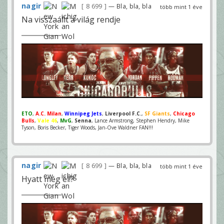
nagir
8 699
— Bla, bla, bla
több mint 1 éve
Na visszaállt a világ rendje
ETO
,
A.C. Milan
,
Winnipeg Jets
,
Liverpool F.C.
,
SF Giants
,
Chicago
Bulls
,
Vale 46
,
MvG
,
Senna
, Lance Armstrong, Stephen Hendry, Mike
Tyson, Boris Becker, Tiger Woods, Jan-Ove Waldner FAN!!!
nagir
8 699
— Bla, bla, bla
több mint 1 éve
Hyatt még él!?