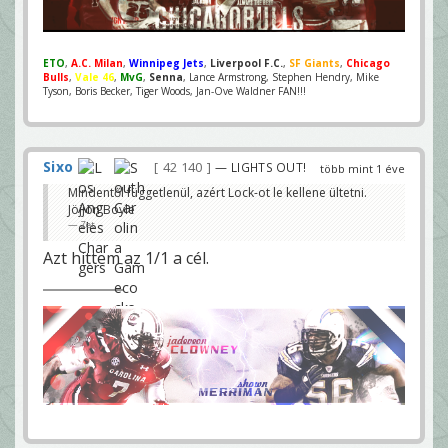
ETO
,
A.C. Milan
,
Winnipeg Jets
,
Liverpool F.C.
,
SF Giants
,
Chicago
Bulls
,
Vale 46
,
MvG
,
Senna
, Lance Armstrong, Stephen Hendry, Mike
Tyson, Boris Becker, Tiger Woods, Jan-Ove Waldner FAN!!!
Sixo
42 140
— LIGHTS OUT!
több mint 1 éve
Mindentől függetlenül, azért Lock-ot le kellene ültetni.
Jöjjön Boyle
Zet
Azt hittem az 1/1 a cél.