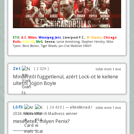
ETO
,
A.C. Milan
,
Winnipeg Jets
,
Liverpool F.C.
,
SF Giants
,
Chicago
Bulls
,
Vale 46
,
MvG
,
Senna
, Lance Armstrong, Stephen Hendry, Mike
Tyson, Boris Becker, Tiger Woods, Jan-Ove Waldner FAN!!!
Zet
2 029
több mint 1 éve
Mindentől függetlenül, azért Lock-ot le kellene
ültetni. Jöjjön Boyle
Löfli
24 439
— ellenIktriad /
több mint 1 éve
2026 Arena4 March Madness winner
meséljetek, milyen Penix?