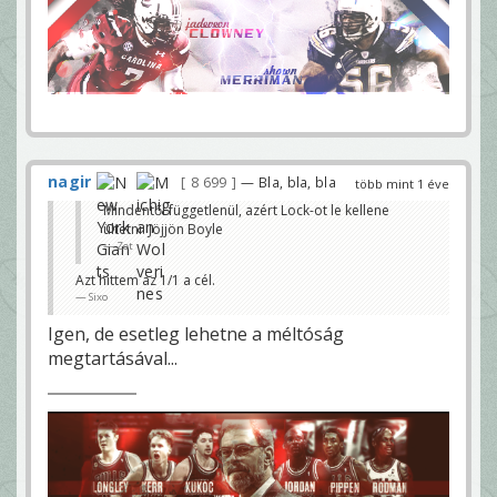
nagir
8 699
— Bla, bla, bla
több mint 1 éve
Mindentől függetlenül, azért Lock-ot le kellene
ültetni. Jöjjön Boyle
Zet
Azt hittem az 1/1 a cél.
Sixo
Igen, de esetleg lehetne a méltóság
megtartásával...