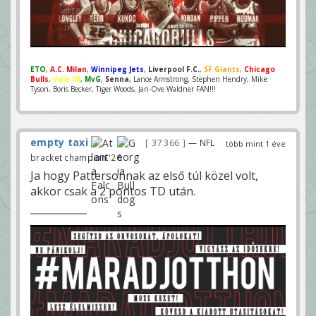
ETO
,
A.C. Milan
,
Winnipeg Jets
,
Liverpool F.C.
,
SF Giants
,
Chicago
Bulls
,
Vale 46
,
MvG
,
Senna
, Lance Armstrong, Stephen Hendry, Mike
Tyson, Boris Becker, Tiger Woods, Jan-Ove Waldner FAN!!!
empty taxi
37 366
— NFL
több mint 1 éve
bracket champion '26
Ja hogy Pattersonnak az első túl közel volt,
akkor csak a 2 pontos TD után.