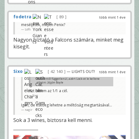
fodetra
89
több mint 1 éve
meséljetek, milyen Penix?
Löfli
Nagyon bíztató a Falcons számára, minket meg
kisegít.
Sixo
42 140
— LIGHTS OUT!
több mint 1 éve
Mindentől függetlenül, azért Lock-ot le kellene
ültetni. Jöjjön Boyle
Zet
Azt hittem az 1/1 a cél.
Sixo
Igen, de esetleg lehetne a méltóság megtartásával...
nagir
Sok a 3 wines, biztosra kell menni.