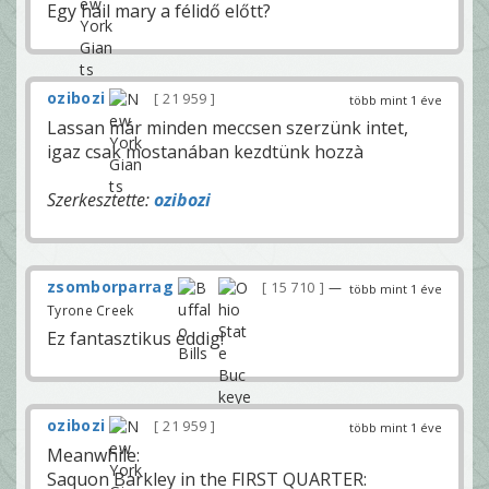
Egy hail mary a félidő előtt?
ozibozi
21 959
több mint 1 éve
Lassan már minden meccsen szerzünk intet,
igaz csak mostanában kezdtünk hozzà
Szerkesztette:
ozibozi
zsomborparrag
15 710
—
több mint 1 éve
Tyrone Creek
Ez fantasztikus eddig!
ozibozi
21 959
több mint 1 éve
Meanwhile:
Saquon Barkley in the FIRST QUARTER: