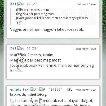
Zet
2 029
több mint 1 éve
Már csak 2 meccs, uraim.
Meg ez a pár perc még most.
Jövőre jobbnak kell lennie, mert ez már tényleg kínzás.
Zet
Vagyis ennél nem nagyon lehet rosszabb.
Zet
2 029
több mint 1 éve
Már csak 2 meccs, uraim.
Meg ez a pár perc még most.
Jövőre jobbnak kell lennie, mert ez már tényleg
kínzás.
empty taxi
37 366
— NFL
több mint 1 éve
bracket champion '26
Ijj, ha komolyan gondoljuk ezt a playoff dolgot,
akkor London kiesése nem nagyon fér bele :/