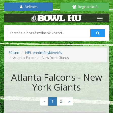
Belépés
Regisztráció
Fórum
NFL eredménykövetés
Atlanta Falcons - New York Giants
Atlanta Falcons - New
York Giants
«
1
2
»