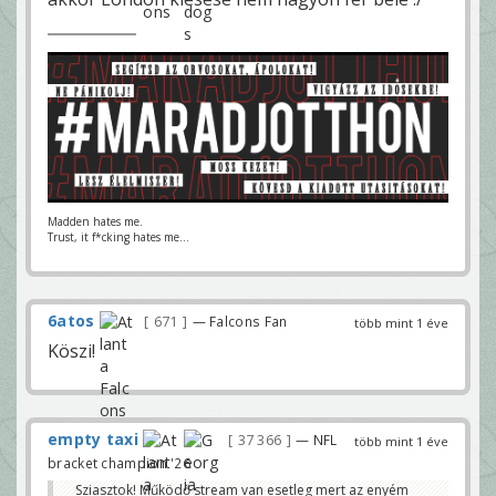
Madden hates me.
Trust, it f*cking hates me...
6atos
671
— Falcons Fan
több mint 1 éve
Köszi!
empty taxi
37 366
— NFL
több mint 1 éve
bracket champion '26
Sziasztok! Működő stream van esetleg mert az enyém