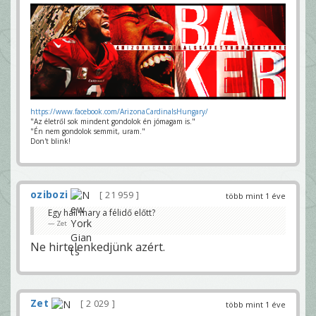
https://www.facebook.com/ArizonaCardinalsHungary/
"Az életről sok mindent gondolok én jómagam is."
"Én nem gondolok semmit, uram."
Don't blink!
ozibozi
21 959
több mint 1 éve
Egy hail mary a félidő előtt?
Zet
Ne hirtelenkedjünk azért.
Zet
2 029
több mint 1 éve