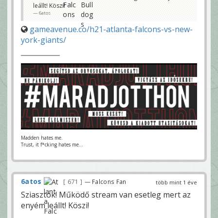
leállt! Köszi!
6atos
gameavenue.co/h21-atlanta-falcons-vs-new-
york-giants/
Madden hates me.
Trust, it f*cking hates me...
6atos
671
— Falcons Fan
több mint 1 éve
Sziasztok! Működő stream van esetleg mert az
enyém leállt! Köszi!