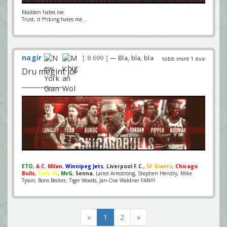
Madden hates me.
Trust, it f*cking hates me...
nagir
8 699
— Bla, bla, bla
több mint 1 éve
Dru megint jó!
ETO
,
A.C. Milan
,
Winnipeg Jets
,
Liverpool F.C.
,
SF Giants
,
Chicago
Bulls
,
Vale 46
,
MvG
,
Senna
, Lance Armstrong, Stephen Hendry, Mike
Tyson, Boris Becker, Tiger Woods, Jan-Ove Waldner FAN!!!
«
1
2
»