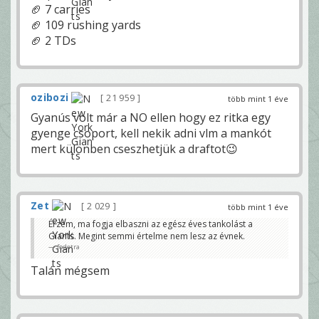
🏈 7 carries
🏈 109 rushing yards
🏈 2 TDs
ozibozi
21 959
több mint 1 éve
Gyanús volt már a NO ellen hogy ez ritka egy
gyenge csoport, kell nekik adni vlm a mankót
mert különben cseszhetjük a draftot😉
Zet
2 029
több mint 1 éve
Érzem, ma fogja elbaszni az egész éves tankolást a
Giants. Megint semmi értelme nem lesz az évnek.
fodetra
Talán mégsem