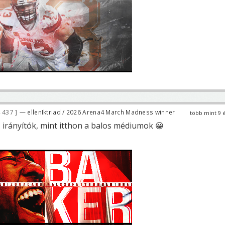
 437
— ellenIktriad / 2026 Arena4 March Madness winner
több mint 9 
z irányítók, mint itthon a balos médiumok 😀