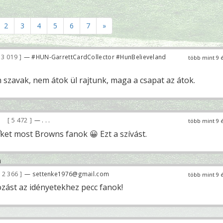
2
3
4
5
6
7
»
3 019
— #HUN-GarrettCardCollector #HunBelieveland
több mint 9 
szavak, nem átok ül rajtunk, maga a csapat az átok.
5 472
— . . .
több mint 9 
eket most Browns fanok 😀 Ezt a szívást.
2 366
— settenke1976@gmail.com
több mint 9 
ozást az idényetekhez pecc fanok!