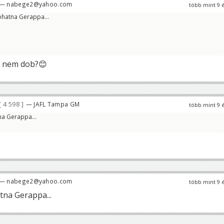
— nabege2@yahoo.com
több mint 9 
bhatna Gerappa...
 nem dob?😊
4 598
— JAFL Tampa GM
több mint 9 
na Gerappa...
— nabege2@yahoo.com
több mint 9 
tna Gerappa...