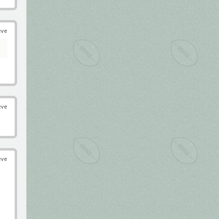
éve
éve
éve