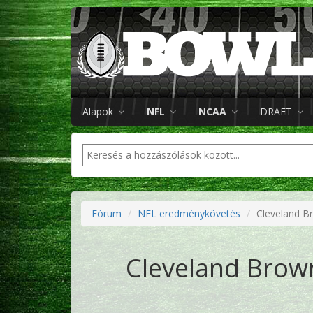
Alapok
NFL
NCAA
DRAFT
Fórum
NFL eredménykövetés
Cleveland B
Cleveland Brown