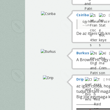
Csiriba
úgy hullanak itt az 
Löfli
De az itteni QB-kn
Burkus
A Browns HC úgy n
Drip
9 
az igazi csoda, ho
tudja tartani magá
Big Joe egymaga 