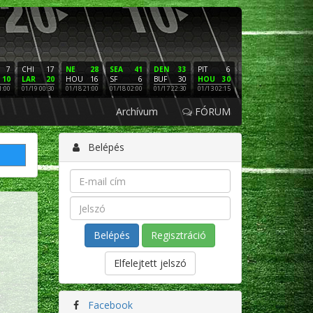
7
CHI
17
NE
28
SEA
41
DEN
33
PIT
6
NE
16
PHI
10
LAR
20
HOU
16
SF
6
BUF
30
HOU
30
LAC
3
SF
1:00
01/19 00:30
01/18 21:00
01/18 02:00
01/17 22:30
01/13 02:15
01/12 02:00
01/11 22:
Archívum
FÓRUM
Belépés
Regisztráció
Elfelejtett jelszó
Facebook