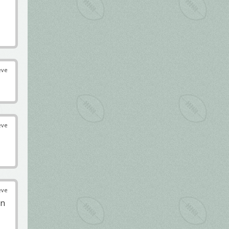
éve
éve
éve
on