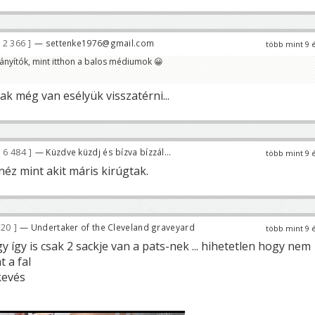
2 366
— settenke1976@gmail.com
több mint 9 
irányítók, mint itthon a balos médiumok 😀
ak még van esélyük visszatérni...
6 484
— Küzdve küzdj és bízva bízzál...
több mint 9 
éz mint akit máris kirúgtak.
620
— Undertaker of the Cleveland graveyard
több mint 9 
gy így is csak 2 sackje van a pats-nek ... hihetetlen hogy nem
t a fal
kevés