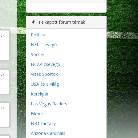
Felkapott fórum témák
Politika
éve
NFL csevegő
Soccer
NCAA csevegő
Vizes Sportok
éve
USA és a világ
Kerékpár
Las Vegas Raiders
éve
Filmek
NB1 fantasy
Arizona Cardinals