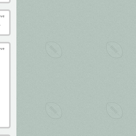
éve
.
éve