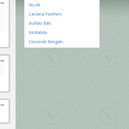
éve
Viccek
Carolina Panthers
Buffalo Bills
Kézilabda
Cincinnati Bengals
éve
éve