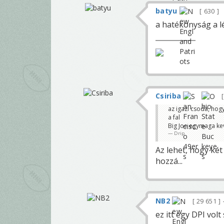
batyu
630
a hatékonyság a l
Csiriba
az igazi csoda, hogy
a fal
Big Joe egymaga ke
Drip
Az lehet, hogy két
hozzá...
NB2
29 651
ez itt egy DPI vol