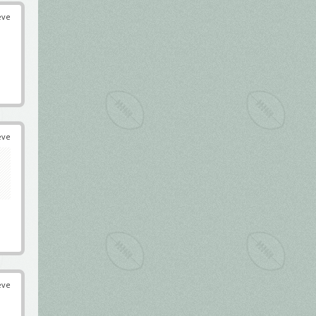
éve
éve
éve