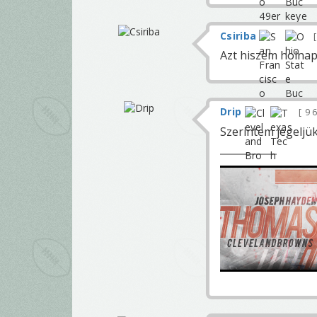
Csiriba
Azt hiszem holnap a
Drip
9 
Szerintem jegeljü