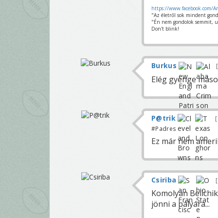
https://www.facebook.com/A
"Az életről sok mindent gond
"Én nem gondolok semmit, u
Don't blink!
Burkus
Elég gyenge másodi
P@trik
#Padres
Ez már nem amerika
Csiriba
Komolyan Belichik 
jönni a pályára...