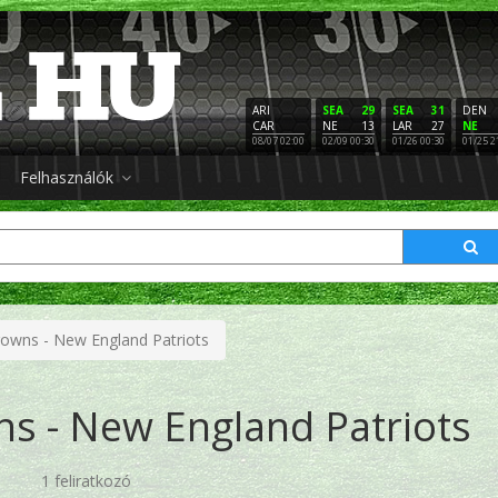
ARI
SEA
29
SEA
31
DEN
CAR
NE
13
LAR
27
NE
08/07 02:00
02/09 00:30
01/26 00:30
01/25 2
Felhasználók
rowns - New England Patriots
s - New England Patriots
1 feliratkozó