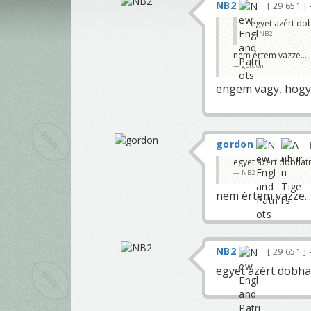
NB2
29 651
egyet azért do
NB2
nem értem vazze...
gordon
engem vagy, hogy
gordon
egyet azért dobhat
NB2
nem értem vazze...
NB2
29 651
egyet azért dobha