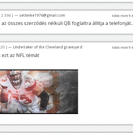
2 366
— settenke1976@gmail.com
több mint 9 
z összes szerződés nélküli QB foglaltra állítja a telefonját..
620
— Undertaker of the Cleveland graveyard
több mint 9 
k ezt az NFL témát