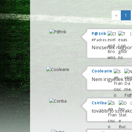
«
1
P@trik
#Padres
Nincsenek nagyon 
Coolearie
Nem irigyellek tit
Csiriba
további jó szorak