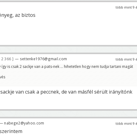
több mint 9 
ényeg, az biztos
2 366
— settenke1976@gmail.com
több mint 9 
 így is csak 2 sackje van a pats-nek ... hihetetlen hogy nem tudja tartani magát
vés
 sackje van csak a peccnek, de van másfél sérült irányítónk
— nabege2@yahoo.com
több mint 9 
t szerintem