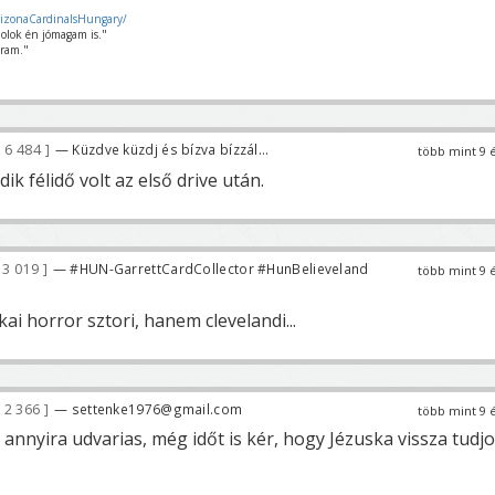
rizonaCardinalsHungary/
olok én jómagam is."
ram."
6 484
— Küzdve küzdj és bízva bízzál...
több mint 9 
k félidő volt az első drive után.
3 019
— #HUN-GarrettCardCollector #HunBelieveland
több mint 9 
i horror sztori, hanem clevelandi...
2 366
— settenke1976@gmail.com
több mint 9 
annyira udvarias, még időt is kér, hogy Jézuska vissza tudj