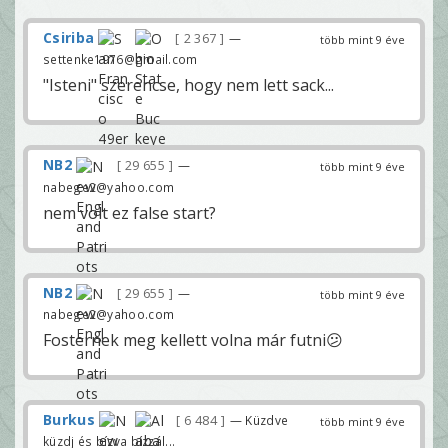
Csiriba
2 367
—
több mint 9 éve
settenke1976@gmail.com
"Isteni" szerencse, hogy nem lett sack...
NB2
29 655
—
több mint 9 éve
nabege2@yahoo.com
nem volt ez false start?
NB2
29 655
—
több mint 9 éve
nabege2@yahoo.com
Fosternek meg kellett volna már futni😕
Burkus
6 484
— Küzdve
több mint 9 éve
küzdj és bízva bízzál...