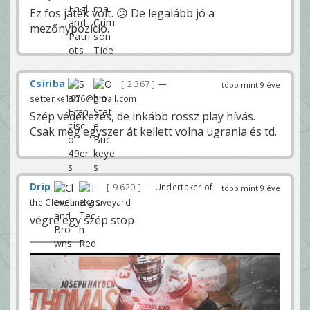
Ez fos játék volt. 😕 De legalább jó a
mezőnypozíció.
Csiriba
2 367
—
több mint 9 éve
settenke1976@gmail.com
Szép védekezés, de inkább rossz play hívás.
Csak még egyszer át kellett volna ugrania és td.
Drip
9 620
— Undertaker of
több mint 9 éve
the Cleveland graveyard
végre egy szép stop