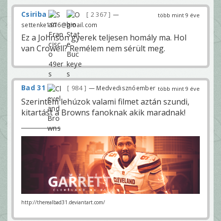
Csiriba
2 367
—
több mint 9 éve
settenke1976@gmail.com
Ez a Johnson gyerek teljesen homály ma. Hol
van Crowell? Remélem nem sérült meg.
Bad 31
984
— Medvedisznóember
több mint 9 éve
Szerintem lehúzok valami filmet aztán szundi,
kitartást a Browns fanoknak akik maradnak!
http://therealbad31.deviantart.com/