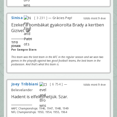
Sinisa
3 231
— Gràcies Pep!
több mint 9 éve
Ezeket a bombákat gyakorolta Brady a kertben
Gizivel. 😀
TITO
JOHAN
Per Sempre Etern
This team was the best team in the AFC in the regular season and we won two
games in the playoffs against two good football teams, the best team in the
postseason. And that’s what this team is.
Joey Tribbiani
6 754
—
több mint 9 éve
Believelander
Hadent is elfelejthetjük. Szar.
AAFC Championships: 1946, 1947, 1948, 1949
NFL Championships: 1950, 1954, 1955, 1964