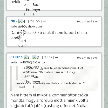
nekik...
NB2
29 655
—
több mint 9 éve
nabege2@yahoo.com
Danny játszik? kb csak ő nem kapott el ma
labdát
Csiriba
2 367
—
több mint 9 éve
settenke1976@gmail.com
Ez a Johnson gyerek teljesen homály ma. Hol
van Crowell? Remélem nem sérült meg.
Csiriba
inkább a fal a homály ma (futás blokkolásban is :/ )
Drip
Nem hittem el mikor a kommentátor csóka
mondta, hogy a forduló előtt a miénk volt a
legjobb futó játék (rushing offense). Nulla