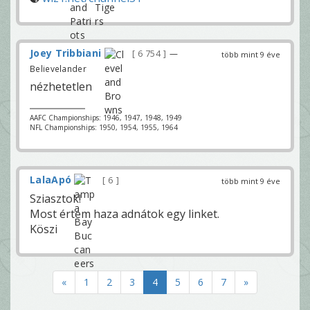
Joey Tribbiani
6 754
—
több mint 9 éve
Believelander
nézhetetlen
AAFC Championships: 1946, 1947, 1948, 1949
NFL Championships: 1950, 1954, 1955, 1964
LalaApó
6
több mint 9 éve
Sziasztok!
Most értem haza adnátok egy linket.
Köszi
«
1
2
3
4
5
6
7
»