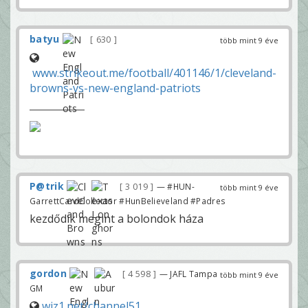
batyu
630
több mint 9 éve
www.strikeout.me/football/401146/1/cleveland-
browns-vs-new-england-patriots
P@trik
3 019
— #HUN-
több mint 9 éve
GarrettCardCollector #HunBelieveland #Padres
kezdődik megint a bolondok háza
gordon
4 598
— JAFL Tampa
több mint 9 éve
GM
wiz1.net/channel51