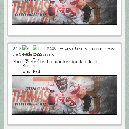
Drip
9 620
— Undertaker of
több mint 9 éve
the Cleveland graveyard
ébresszetek fel ha már kezdődik a draft