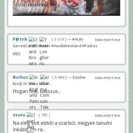
P@trik
3 019
— #HUN-
több mint 9 éve
GarrettCardCollector #HunBelieveland #Padres
vicc
Burkus
6 484
— Küzdve
több mint 9 éve
küzdj és bízva bízzál...
Hogan feje, basszus...
zsutu
785
több mint 9 éve
Na elég volt ebből a szarból, megyek tanulni
inkább ZH-ra...