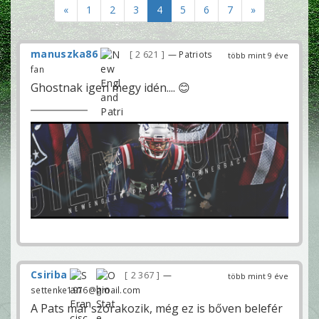
«
1
2
3
4
5
6
7
»
manuszka86
2 621
— Patriots
több mint 9 éve
fan
Ghostnak igen megy idén.... 😊
Csiriba
2 367
—
több mint 9 éve
settenke1976@gmail.com
A Pats már szórakozik, még ez is bőven belefér