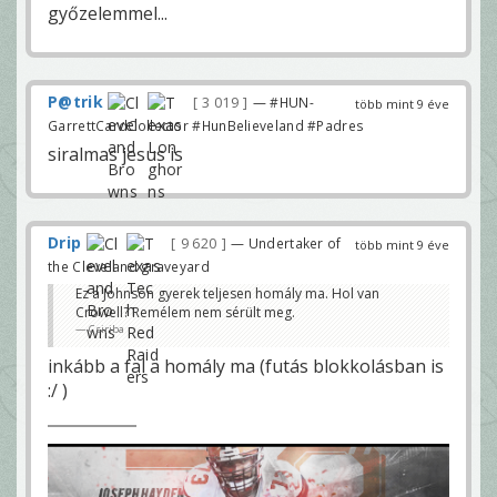
győzelemmel...
P@trik
3 019
— #HUN-
több mint 9 éve
GarrettCardCollector #HunBelieveland #Padres
siralmas jesus is
Drip
9 620
— Undertaker of
több mint 9 éve
the Cleveland graveyard
Ez a Johnson gyerek teljesen homály ma. Hol van
Crowell? Remélem nem sérült meg.
Csiriba
inkább a fal a homály ma (futás blokkolásban is
:/ )