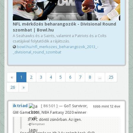
NFL mérkőzés beharangozók - Divisional Round
szombat | Bowl.hu
A Seahawks és a Saints, valamint a Patriots és a Colts
csatájával folytatódik a rájátszás.
bowl.hu/nfl_merkozes_beharangozok_2013_-
_divisional_round_szombat
«
1
2
3
4
5
6
7
8
...
25
26
»
iktriad
86 501
— GoT Survivor,
több mint 12 éve
GM Game 2018, NBA Fantasy 2020 winner
3. AFC döntő zsinórban. Az igen.
Kampman