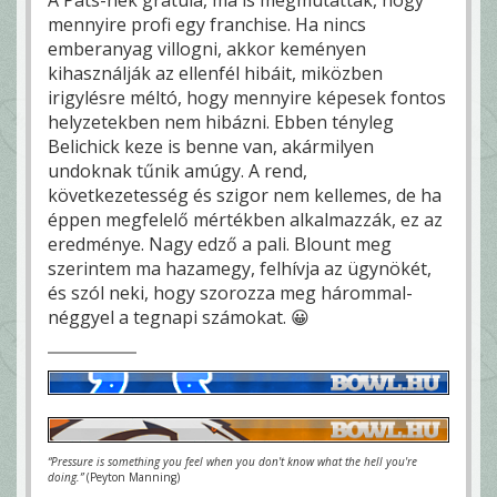
mennyire profi egy franchise. Ha nincs
emberanyag villogni, akkor keményen
kihasználják az ellenfél hibáit, miközben
irigylésre méltó, hogy mennyire képesek fontos
helyzetekben nem hibázni. Ebben tényleg
Belichick keze is benne van, akármilyen
undoknak tűnik amúgy. A rend,
következetesség és szigor nem kellemes, de ha
éppen megfelelő mértékben alkalmazzák, ez az
eredménye. Nagy edző a pali. Blount meg
szerintem ma hazamegy, felhívja az ügynökét,
és szól neki, hogy szorozza meg hárommal-
néggyel a tegnapi számokat. 😀
“Pressure is something you feel when you don't know what the hell you're
doing.”
(Peyton Manning)