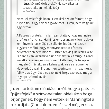
Foldesi26
nincs könnyű dolgotok😉 Na sok sikert a
továbbiakban nektek! Jóéjt
FearTomi
Nem kell vele foglalkozni. Hetekkel ezelőtt feltűnt, hogy
ő ilyen típus, így élvezi a győzelmet. Ez van, nem vagyunk
egyformák.
A Pats-nek gratula, ma is megmutatták, hogy mennyire
profi egy franchise. Ha nincs emberanyag villogni, akkor
keményen kihasználják az ellenfél hibáit, miközben
irigylésre méltó, hogy mennyire képesek fontos
helyzetekben nem hibázni. Ebben tényleg Belichick keze
is benne van, akármilyen undoknak tűnik amúgy. A rend,
következetesség és szigor nem kellemes, de ha éppen
megfelelő mértékben alkalmazzák, ez az eredménye.
Nagy edző a pali. Blount meg szerintem ma hazamegy,
felhívja az ügynökét, és szól neki, hogy szorozza meg a
tegnapi számokat. 😀
peterk2005
Ja, én tartottam előadást arról, hogy a pats-es
"p@csfejek" a színvonaltalan oldalukon hogy
őrjöngenek, hogy nem vették el Manningtól a
rekordját... (Gondolom, emlékszel még erre az