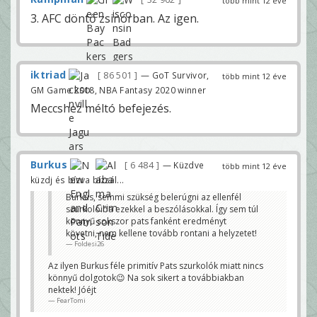
több mint 12 éve
3. AFC döntő zsinórban. Az igen.
iktriad
86 501
— GoT Survivor,
több mint 12 éve
GM Game 2018, NBA Fantasy 2020 winner
Meccshez méltó befejezés.
Burkus
6 484
— Küzdve
több mint 12 éve
küzdj és bízva bízzál...
Burkus, semmi szükség belerúgni az ellenfél
szurkolóiba ezekkel a beszólásokkal. Így sem túl
könnyű sokszor pats fanként eredményt
követni, nem kellene tovább rontani a helyzetet!
Foldesi26
Az ilyen Burkus féle primitív Pats szurkolók miatt nincs
könnyű dolgotok😉 Na sok sikert a továbbiakban
nektek! Jóéjt
FearTomi