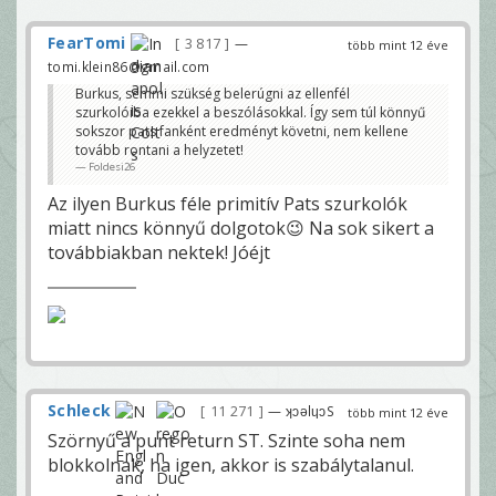
FearTomi
3 817
—
több mint 12 éve
tomi.klein86@gmail.com
Burkus, semmi szükség belerúgni az ellenfél
szurkolóiba ezekkel a beszólásokkal. Így sem túl könnyű
sokszor pats fanként eredményt követni, nem kellene
tovább rontani a helyzetet!
Foldesi26
Az ilyen Burkus féle primitív Pats szurkolók
miatt nincs könnyű dolgotok😉 Na sok sikert a
továbbiakban nektek! Jóéjt
Schleck
11 271
— ʞɔǝlɥɔS
több mint 12 éve
Szörnyű a punt return ST. Szinte soha nem
blokkolnak, ha igen, akkor is szabálytalanul.