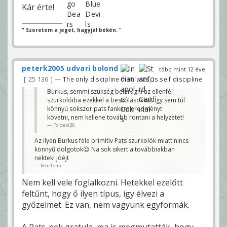
Kár érte!
" Szeretem a jeget, hagyjál békén. "
peterk2005 udvari bolond
több mint 12 éve
25 136
— The only discipline that lasts, is self discipline
Burkus, semmi szükség belerúgni az ellenfél
szurkolóiba ezekkel a beszólásokkal. Így sem túl
könnyű sokszor pats fanként eredményt
követni, nem kellene tovább rontani a helyzetet!
Foldesi26
Az ilyen Burkus féle primitív Pats szurkolók miatt nincs
könnyű dolgotok😉 Na sok sikert a továbbiakban
nektek! Jóéjt
FearTomi
Nem kell vele foglalkozni. Hetekkel ezelőtt
feltűnt, hogy ő ilyen típus, így élvezi a
győzelmet. Ez van, nem vagyunk egyformák.
A Pats-nek gratula, ma is megmutatták, hogy