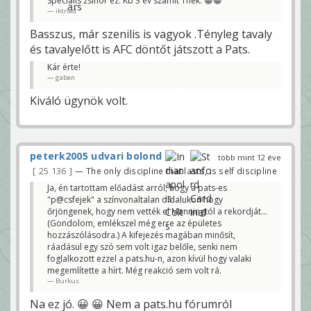
Speciális zsinór ez. Kb 3 év számít 1nek. 😀😀
iktriad
Basszus, már szenilis is vagyok .Tényleg tavaly
és tavalyelőtt is AFC döntőt játszott a Pats.
Kár érte!
gaben
Kiváló ügynök volt.
peterk2005 udvari bolond
több mint 12 éve
25 136
— The only discipline that lasts, is self discipline
Ja, én tartottam előadást arról, hogy a pats-es
"p@csfejek" a színvonaltalan oldalukon hogy
őrjöngenek, hogy nem vették el Manningtól a rekordját...
(Gondolom, emlékszel még erre az épületes
hozzászólásodra.) A kifejezés magában minősít,
ráadásul egy szó sem volt igaz belőle, senki nem
foglalkozott ezzel a pats.hu-n, azon kívül hogy valaki
megemlítette a hírt. Még reakció sem volt rá.
Burkus
Na ez jó. 😀 😀 Nem a pats.hu fórumról