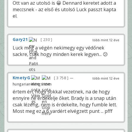
Ott van az utolsó is 😀 Dennard keretet adott a
meccsnek - az első és utolsó Luck passzt kapta
el.
Gary21
230
több mint 12 éve
Luck még a végén nekimegy egy védőnek
sackre, csak hogy minden kerek legyen... 😕
KmetyG
3 758
—
több mint 12 éve
hungarianvikings.com
értem én, hogy sokkal vezetnek, na de hogy
ennyire ne érdekelje őket. Brady is a snap után
csak lézeng, nem is érdekelte, hogy fumble lett.
Most meg ez a 6 yardért elvégzett punt ... pfff