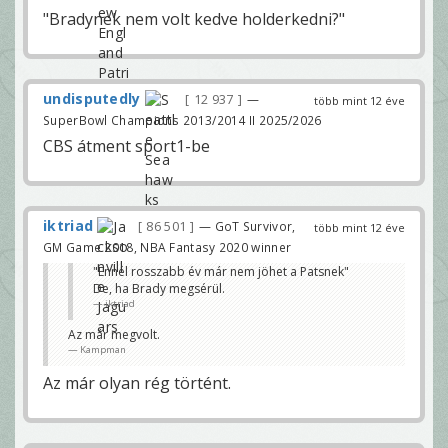
"Bradynek nem volt kedve holderkedni?"
undisputedly
12 937
—
több mint 12 éve
SuperBowl Champions 2013/2014 II 2025/2026
CBS átment sport1-be
iktriad
86 501
— GoT Survivor,
több mint 12 éve
GM Game 2018, NBA Fantasy 2020 winner
"Ennél rosszabb év már nem jöhet a Patsnek"
De, ha Brady megsérül.
iktriad
Az már megvolt.
Kampman
Az már olyan rég történt.