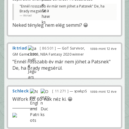
"Ennél rosszabb év már nem jöhet a Patsnek" De, ha
Brady megsérül.
iktriad
Neked tényleg nem elég semmi? 😀
iktriad
86 501
— GoT Survivor,
több mint 12 éve
GM Game 2018, NBA Fantasy 2020 winner
"Ennél rosszabb év már nem jöhet a Patsnek"
De, ha Brady megsérül.
Schleck
11 271
— ʞɔǝlɥɔS
több mint 12 éve
Wilfork kb. 60-nak néz ki. 😀