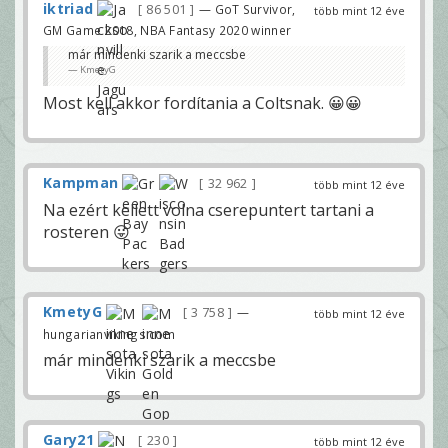
iktriad
86 501
— GoT Survivor,
több mint 12 éve
GM Game 2018, NBA Fantasy 2020 winner
már mindenki szarik a meccsbe
KmetyG
Most kell akkor fordítania a Coltsnak. 😀😀
Kampman
32 962
több mint 12 éve
Na ezért kellett volna cserepuntert tartani a
rosteren 😛
KmetyG
3 758
—
több mint 12 éve
hungarianvikings.com
már mindenki szarik a meccsbe
Gary21
230
több mint 12 éve