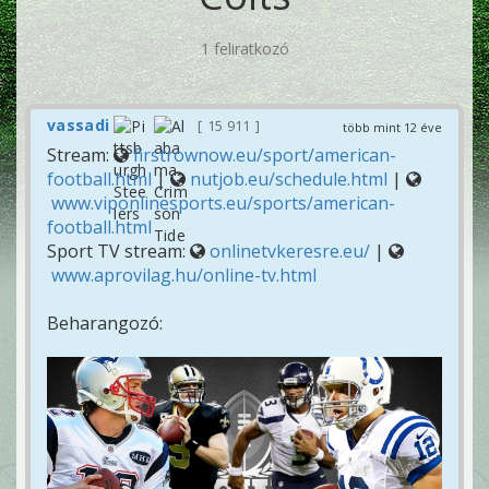
1 feliratkozó
vassadi
15 911
több mint 12 éve
Stream:
firstrownow.eu/sport/american-
football.html
|
nutjob.eu/schedule.html
|
www.viponlinesports.eu/sports/american-
football.html
Sport TV stream:
onlinetvkeresre.eu/
|
www.aprovilag.hu/online-tv.html
Beharangozó: