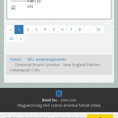
«
1
2
3
4
5
6
7
8
...
25
26
»
Fórum
NFL eredménykövetés
Divisional Round Szombat - New England Patriots -
Indianapolis Colts
Bowl.hu
-
2004-2026
Magyarország első számú amerikai futball oldala
13
online felhasználó