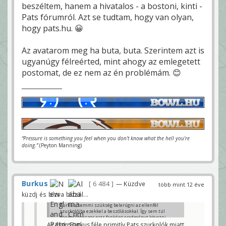
beszéltem, hanem a hivatalos - a bostoni, kinti -
Pats fórumról. Azt se tudtam, hogy van olyan,
hogy pats.hu. 😀
Az avatarom meg ha buta, buta. Szerintem azt is
ugyanúgy félreérted, mint ahogy az emlegetett
postomat, de ez nem az én problémám. 😊
“Pressure is something you feel when you don't know what the hell you're
doing.”
(Peyton Manning)
Burkus
6 484
— Küzdve
több mint 12 éve
küzdj és bízva bízzál...
Burkus, semmi szükség belerúgni az ellenfél
szurkolóiba ezekkel a beszólásokkal. Így sem túl
könnyű sokszor pats fanként eredményt követni,
nem kellene tovább rontani a helyzetet!
Az ilyen Burkus féle primitív Pats szurkolók miatt