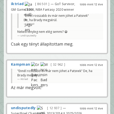
iktriad
86 501
— GoT Survivor,
több mint 12 éve
GM Game 2018, NBA Fantasy 2020 winner
"Ennél rosszabb év már nem jöhet a Patsnek"
De, ha Brady megsérül.
iktriad
Neked tényleg nem elég semmi? 😀
undisputedly
Csak egy tényt állapítottam meg.
Kampman
32 962
több mint 12 éve
"Ennél rosszabb év már nem jöhet a Patsnek" De, ha
Brady megsérül.
iktriad
Az már megvolt.
undisputedly
12 937
—
több mint 12 éve
SuperBowl Champions 2013/2014 II 2025/2026