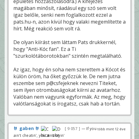
épületes hozzászólásodra.) A kifejezés
magában minősít, ráadásul egy szó sem volt
igaz belőle, senki nem foglalkozott ezzel a
pats.hu-n, azon kívül hogy valaki megemlítette a
hírt. Még reakció sem volt rá.
De olyan kiírást sem láttam Pats drukkernél,
hogy "Anti-Kóc fan". Ez a Ti
"szurkolótáborotokban" szintén megtalálható.
Az igaz, hogy én soha nem szerettem a Kócot és
külön öröm, ha őket győzzük le. De nem jutna
eszembe sem p@csfejeknek nevezni Titeket,
sem ilyen otrombaságokat kiírni az avatarhoz.
Valóban nem vagyunk egyformák. Az meg, hogy
valótlanságokat is írogatsz, csak hab a tortán.
🤘 gaben 🤘
9 057
— If you
több mint 12 éve
ain't cheatin', you ain't tryin'