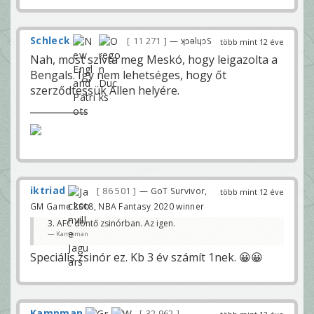
Schleck
11 271
— ʞɔǝlɥɔS
több mint 12 éve
Nah, most szívta meg Meskó, hogy leigazolta a
Bengals. Így nem lehetséges, hogy őt
szerződtessük Allen helyére.
iktriad
86 501
— GoT Survivor,
több mint 12 éve
GM Game 2018, NBA Fantasy 2020 winner
3. AFC döntő zsinórban. Az igen.
Kampman
Speciális zsinór ez. Kb 3 év számít 1nek. 😀😀
Kampman
32 962