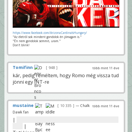
https://www.facebook.com/ArizonaCardinalsHungary/
"Az életről sok mindent gondolok én jómagam is."
"Én nem gondolok semmit, uram."
Don't blink!
Tomifinn
948
több mint 11 éve
kár, pedig reméltem, hogy Romo még vissza tud
jönni egy INT-re
mustaine
10 335
— Chalk
több mint 11 éve
Dawk fan
|
Lehet választani, melyik bandwagonra menjek
😀😀
|