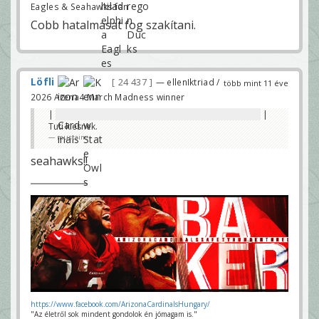
Eagles & Seahawks fan
Cobb hatalmasat fog szakítani.
Löfli
24 437
— ellenIktriad /
több mint 11 éve
2026 Arena4 March Madness winner
|
Lehet választani, melyik bandwagonra menjek 😀😀
|
Tuti kiesnek.
mustaine
seahawks!!
https://www.facebook.com/ArizonaCardinalsHungary/
"Az életről sok mindent gondolok én jómagam is."