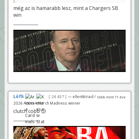
még az is hamarabb lesz, mint a Chargers SB
win
Löfli
24 437
— ellenIktriad /
több mint 11 éve
2026 Arena4 March Madness winner
clutch cobb 😕