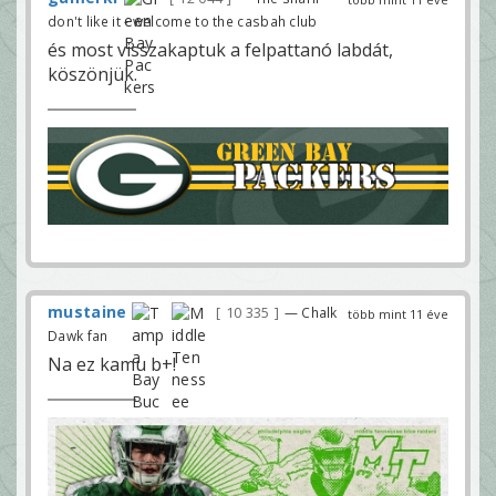
don't like it - welcome to the casbah club
és most visszakaptuk a felpattanó labdát,
köszönjük.
mustaine
10 335
— Chalk
több mint 11 éve
Dawk fan
Na ez kamu b+!