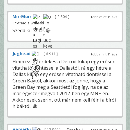
MirrMurr
2 504
—
több mint 11 éve
Jinxtriad's witness
Szedd ki Dallas 😀
Jughead
6 911
több mint 11 éve
Hmm ez így érdekes a Detroit kikap egy erősen
vitatható döntéssel a Dallastól, rá egy hétre a
Dallas kikap egy erősen vitatható döntéssel a
Green Baytől, akkor most az jönne, hogy a
Green Bay meg a Seattletől fog így, na de az
már egyszer megvolt 2012-ben egy MNF-en.
Akkor ezek szerint ott már nem kell félni a bírói
hibáktól. 😀
gamerkr
12 044
— The sharif
több mint 11 éve