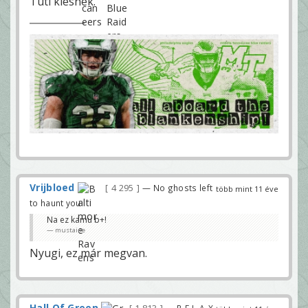
Tuti kiesnek.
Vrijbloed
4 295
— No ghosts left
több mint 11 éve
to haunt you
Na ez kamu b+!
mustaine
Nyugi, ez már megvan.
Hall Of Green
— R-E-L-A-X