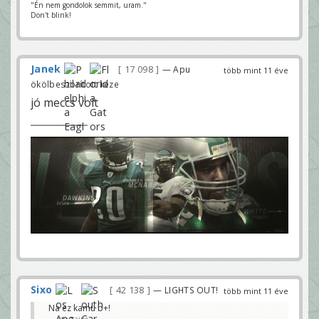
"Én nem gondolok semmit, uram."
Don't blink!
Janek
17 098
— Apu
több mint 11 éve
ökölbeszorított keze
jó meccs volt
Sixo
42 138
— LIGHTS OUT!
több mint 11 éve
Na ez kamu b+!
mustaine