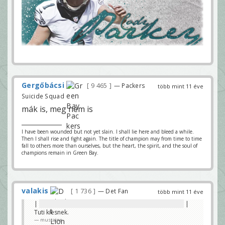
Gergőbácsi
9 465
— Packers
több mint 11 éve
Suicide Squad
mák is, meg nem is
I have been wounded but not yet slain. I shall lie here and bleed a while.
Then I shall rise and fight again. The title of champion may from time to time
fall to others more than ourselves, but the heart, the spirit, and the soul of
champions remain in Green Bay.
valakis
1 736
— Det Fan
több mint 11 éve
|
Lehet választani, melyik bandwagonra menjek 😀😀
|
Tuti kiesnek.
mustaine