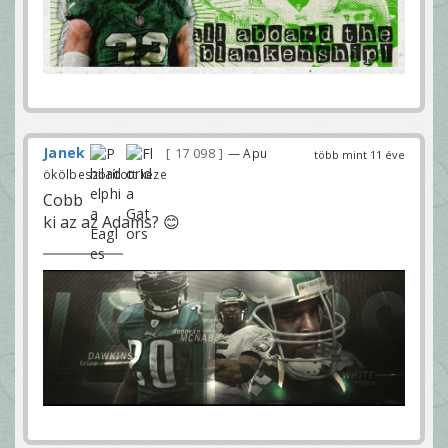
Janek
17 098
— Apu
több mint 11 éve
ökölbeszorított keze
Cobb
ki az az Adams? 😊