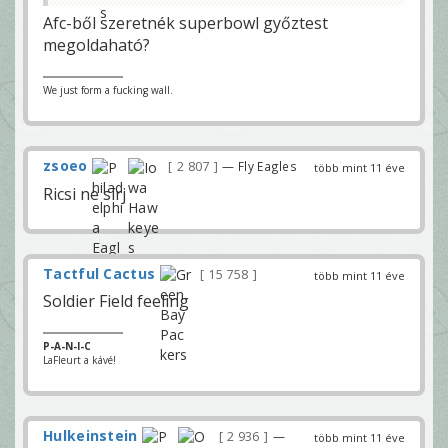
Afc-ből szeretnék superbowl győztest
megoldaható?
We just form a fucking wall.
zsoeo
2 807
— Fly Eagles
több mint 11 éve
Ricsi ne sírj
Tactful Cactus
15 758
több mint 11 éve
Soldier Field feeling
P-A-N-I-C
LaFleurt a kávé!
Hulkeinstein
2 936
—
több mint 11 éve