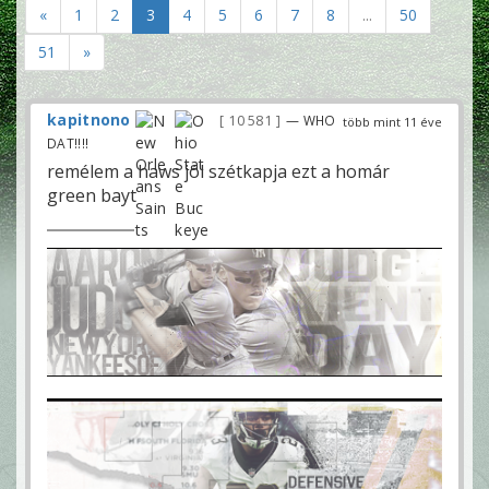
«
1
2
3
4
5
6
7
8
...
50
51
»
kapitnono
10 581
— WHO
több mint 11 éve
DAT!!!!
remélem a haws jól szétkapja ezt a homár
green bayt