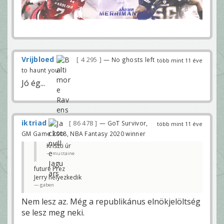
Vrijbloed
4 295
— No ghosts left
több mint 11 éve
to haunt you
Jó ég...
iktriad
86 478
— GoT Survivor,
több mint 11 éve
GM Game 2018, NBA Fantasy 2020 winner
Kriszti úr
mustaine
future Prez
Jerry helyezkedik
gaben
Nem lesz az. Még a republikánus elnökjelöltség
se lesz meg neki.