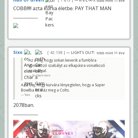
1 813
több mint 11 éve
COBB!!!!! azta kurva életbe. PAY THAT MAN
Sixo
42 138
— LIGHTS OUT!
több mint 11 éve
Az a baj, hogy sokan keverik a fumblira
vonatkozó szabályt az elkapásra vonatkozó
szabállyal.
Hulkeinstein
Az a baj, hogy kurvára lényegtelen, hogy a Super
Bowlba kit aláz meg a Colts.
Stez
2078ban.