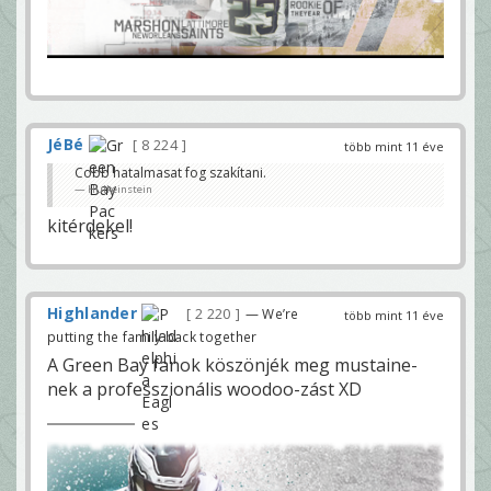
JéBé
8 224
több mint 11 éve
Cobb hatalmasat fog szakítani.
Hulkeinstein
kitérdekel!
Highlander
2 220
— We’re
több mint 11 éve
putting the family back together
A Green Bay fanok köszönjék meg mustaine-
nek a professzionális woodoo-zást XD