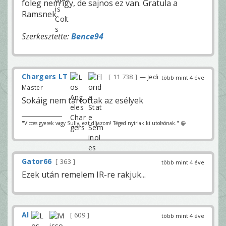
foleg nem igy, de sajnos ez van. Gratula a
Ramsnek.
Szerkesztette:
Bence94
Chargers LT
11 738
— Jedi
több mint 4 éve
Master
Sokáig nem tartottak az esélyek
"Vicces gyerek vagy Sully, ezt díjazom! Téged nyírlak ki utolsónak." 😀
Gator66
363
több mint 4 éve
Ezek után remelem IR-re rakjuk...
Al
609
több mint 4 éve