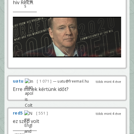
hiv Reich.
uatu
1 071
— uatu@freemail.hu
több mint 4 éve
Erre minek kértünk időt?
red5
551
több mint 4 éve
ez szép volt