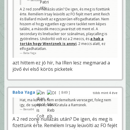
Bence94
A 2 red zone nullázás után? De igen, és meg is fizettünk
érte. Remélem Irsay leüvölti az FO fejét mert amit Reich
és Ballard művelt az egyszerűen elfogadhatatlan. Nem
hiszem el hogy egyetlen egy csere tacklet nem képes
találni, a második meccs javarészt ott ment el. A
secondary és linebacker sor szánalmas, playcalling is
gyötrelmes. Undorító volt ez a 2 meccs, és
a hab a
tortán hogy Wentznek is annyi
. 2 meccs alatt, ez
elfogadhatatlan.
Baba Yaga
azt hittem ez jó hír, ha IRen lesz megmarad a
jövő évi első körös picketek
Baba Yaga
849
több mint 4 éve
Hat, ma kurvara nem erdemeltunk vereseget, foleg nem
igy, de sajnos ez van. Gratula a Ramsnek.
Bence94
A 2 red zone nullázás után? De igen, és meg is
fizettünk érte. Remélem Irsay leüvölti az FO fejét