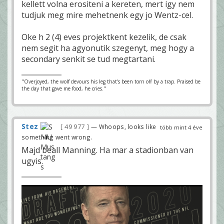
kellett volna erositeni a kereten, mert igy nem
tudjuk meg mire mehetnenk egy jo Wentz-cel.
Oke h 2 (4) eves projektkent kezelik, de csak
nem segit ha agyonutik szegenyt, meg hogy a
secondary senkit se tud megtartani.
"Overjoyed, the wolf devours his leg that's been torn off by a trap. Praised be
the day that gave me food, he cries."
Stez
49 977
— Whoops, looks like
több mint 4 éve
something went wrong.
Majd beall Manning. Ha mar a stadionban van
ugyis.