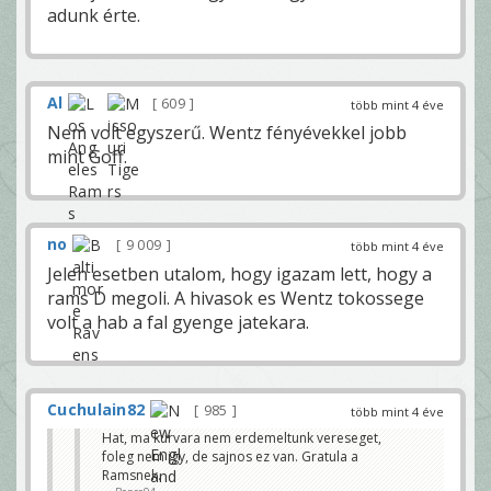
adunk érte.
Al
609
több mint 4 éve
Nem volt egyszerű. Wentz fényévekkel jobb
mint Goff.
no
9 009
több mint 4 éve
Jelen esetben utalom, hogy igazam lett, hogy a
rams D megoli. A hivasok es Wentz tokossege
volt a hab a fal gyenge jatekara.
Cuchulain82
985
több mint 4 éve
Hat, ma kurvara nem erdemeltunk vereseget,
foleg nem igy, de sajnos ez van. Gratula a
Ramsnek.