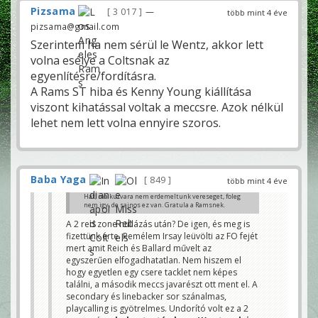
Pizsama
3 017
—
több mint 4 éve
pizsama@gmail.com
Szerintem ha nem sérül le Wentz, akkor lett
volna esélye a Coltsnak az
egyenlítésre/fordításra.
A Rams ST hiba és Kenny Young kiállítása
viszont kihatással voltak a meccsre. Azok nélkül
lehet nem lett volna ennyire szoros.
Baba Yaga
849
több mint 4 éve
Hat, ma kurvara nem erdemeltunk vereseget, foleg
nem igy, de sajnos ez van. Gratula a Ramsnek.
Bence94
A 2 red zone nullázás után? De igen, és meg is
fizettünk érte. Remélem Irsay leüvölti az FO fejét
mert amit Reich és Ballard művelt az
egyszerűen elfogadhatatlan. Nem hiszem el
hogy egyetlen egy csere tacklet nem képes
találni, a második meccs javarészt ott ment el. A
secondary és linebacker sor szánalmas,
playcalling is gyötrelmes. Undorító volt ez a 2