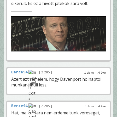
sikerult. Es ez a hivott jatekok sara volt.
Bence94
2 285
több mint 4 éve
Azert azt remelem, hogy Davenport holnaptol
munkanelkuli lesz.
Bence94
2 285
több mint 4 éve
Hat, ma kurvara nem erdemeltunk vereseget,