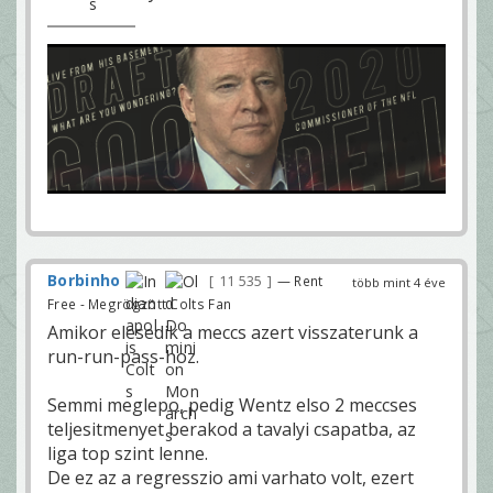
Borbinho
11 535
— Rent
több mint 4 éve
Free - Megrögzött Colts Fan
Amikor elesedik a meccs azert visszaterunk a
run-run-pass-hoz.
Semmi meglepo, pedig Wentz elso 2 meccses
teljesitmenyet berakod a tavalyi csapatba, az
liga top szint lenne.
De ez az a regresszio ami varhato volt, ezert