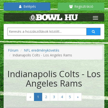
Belépés
Regisztráció
Fórum
NFL eredménykövetés
Indianapolis Colts - Los Angeles Rams
Indianapolis Colts - Los
Angeles Rams
«
1
2
3
4
5
»