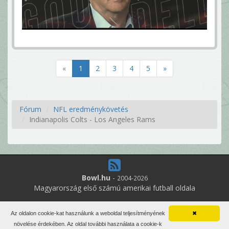
«
1
2
3
4
5
»
Fórum
NFL eredménykövetés
Indianapolis Colts - Los Angeles Rams
Bowl.hu
-
2004-2026
Magyarország első számú amerikai futball oldala
12
online felhasználó
Az oldalon cookie-kat használunk a weboldal teljesítményének
✖
Minden jog fenntartva. Írott anyagok újraközlése csak a szerző
növelése érdekében. Az oldal további használata a cookie-k
engedélyével.