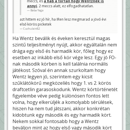
meccs, és
a hab a tortán hogy Wentznek is
annyi
. 2 meccs alatt, ez elfogadhatatlan.
Baba Yaga
azt hittem ez jó hír, ha IRen lesz megmarad a jövő évi
első körös picketek
Cuchulain82
Ha Wentz beválik és éveken keresztül magas
szintű teljesítményt nyújt, akkor egyáltalán nem
drága egy első és harmadik kör, főleg hogy ez
esetben az inkább első kör vége lesz. Egy jó FO-
nak második körben is kell találnia normális
játékost. Szóval én annak szurkoltam hogy
Wentz legyen jó, szerintem egy kicsit
szűklátókörű megközelíés hogy 1. vs 2. körös
draftcetlin garasoskodunk. Wentz kórtörténetét
figyelembe véve pedig különösen fontos lett
volna, hogy elkerüljék a komolyabb sérülések,
hiszen ha nem tud játszani, akkor konkrétan
kidobtunk egy második és egy harmadik kört.
Nekem sokkal fontosabb hogy a Wentz
beváljon mint az hogy első vagy második kört