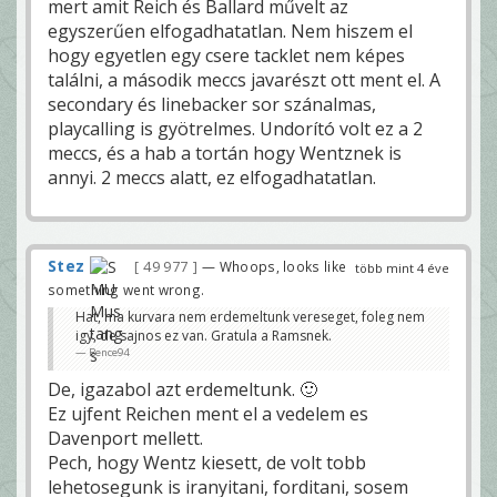
mert amit Reich és Ballard művelt az
egyszerűen elfogadhatatlan. Nem hiszem el
hogy egyetlen egy csere tacklet nem képes
találni, a második meccs javarészt ott ment el. A
secondary és linebacker sor szánalmas,
playcalling is gyötrelmes. Undorító volt ez a 2
meccs, és a hab a tortán hogy Wentznek is
annyi. 2 meccs alatt, ez elfogadhatatlan.
Stez
49 977
— Whoops, looks like
több mint 4 éve
something went wrong.
Hat, ma kurvara nem erdemeltunk vereseget, foleg nem
igy, de sajnos ez van. Gratula a Ramsnek.
Bence94
De, igazabol azt erdemeltunk. 🙂
Ez ujfent Reichen ment el a vedelem es
Davenport mellett.
Pech, hogy Wentz kiesett, de volt tobb
lehetosegunk is iranyitani, forditani, sosem