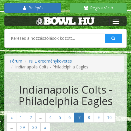
Belépés
Regisztráció
Fórum
NFL eredménykövetés
Indianapolis Colts - Philadelphia Eagles
Indianapolis Colts -
Philadelphia Eagles
«
1
2
...
4
5
6
7
8
9
10
...
29
30
»