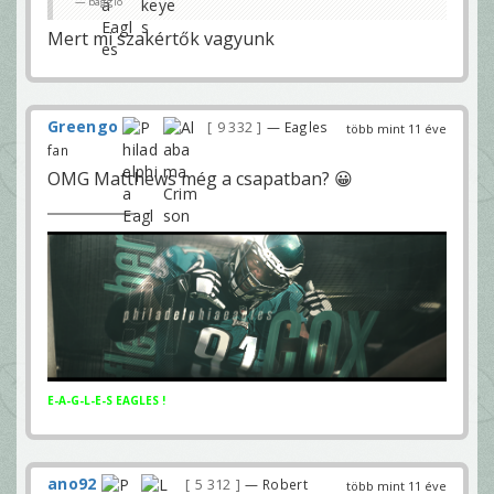
baggio
Mert mi szakértők vagyunk
Greengo
9 332
— Eagles
több mint 11 éve
fan
OMG Matthews még a csapatban? 😀
E-A-G-L-E-S EAGLES !
ano92
5 312
— Robert
több mint 11 éve