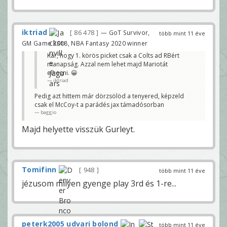
iktriad
86 478
— GoT Survivor,
több mint 11 éve
GM Game 2018, NBA Fantasy 2020 winner
Kár, hogy 1. körös picket csak a Colts ad RBért
manapság. Azzal nem lehet majd Mariotát
elhozni. 😀
iktriad
Pedig azt hittem már dörzsölöd a tenyered, képzeld
csak el McCoy-t a parádés jax támadósorban
baggio
Majd helyette visszük Gurleyt.
Tomifinn
948
több mint 11 éve
jézusom milyen gyenge play 3rd és 1-re...
peterk2005 udvari bolond
több mint 11 éve