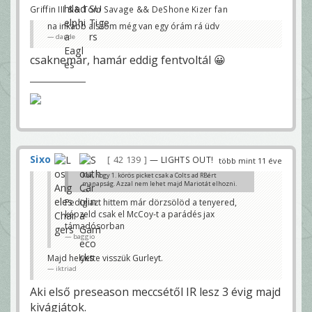
Griffin III && Tom Savage && DeShone Kizer fan
na inkább alszom még van egy órám rá üdv
dande
csaknemár, hamár eddig fentvoltál 😀
Sixo
42 139
— LIGHTS OUT!
több mint 11 éve
Kár, hogy 1. körös picket csak a Colts ad RBért
manapság. Azzal nem lehet majd Mariotát elhozni.
😀
Pedig azt hittem már dörzsölöd a tenyered,
iktriad
képzeld csak el McCoy-t a parádés jax
támadósorban
baggio
Majd helyette visszük Gurleyt.
iktriad
Aki első preseason meccsétől IR lesz 3 évig majd
kivágjátok.