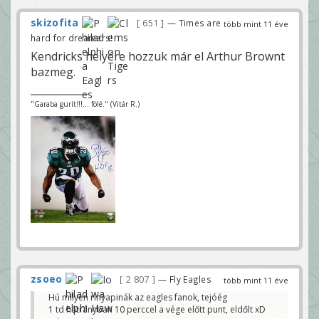
skizofita
651
— Times are
több mint 11 éve
hard for dreamers!
Kendricks helyére hozzuk már el Arthur Brownt
bazmeg.
"Garaba gurít!!!... fölé." (Vitár R.)
zsoeo
2 807
— Fly Eagles
több mint 11 éve
Hú milyen rinyapinák az eagles fanok, tejóég
1 td hátrányban 10 perccel a vége előtt punt, eldőlt xD