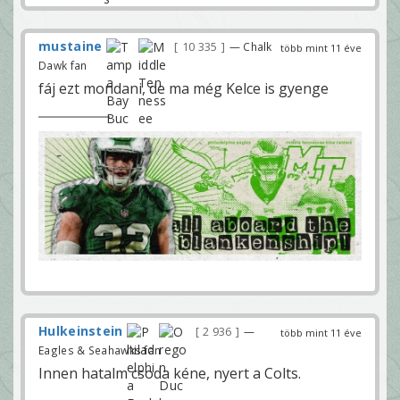
mustaine
10 335
— Chalk
több mint 11 éve
Dawk fan
fáj ezt mondani, de ma még Kelce is gyenge
Hulkeinstein
2 936
—
több mint 11 éve
Eagles & Seahawks fan
Innen hatalm csoda kéne, nyert a Colts.