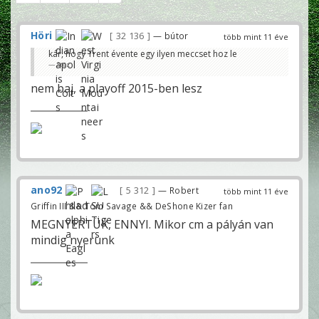
Höri
32 136
— bútor
több mint 11 éve
kár, hogy Trent évente egy ilyen meccset hoz le
Stez
nem baj, a playoff 2015-ben lesz
ano92
5 312
— Robert
több mint 11 éve
Griffin III && Tom Savage && DeShone Kizer fan
MEGNYERTÜK, ENNYI. Mikor cm a pályán van
mindig nyerünk