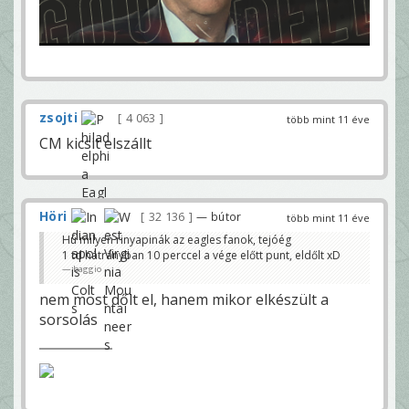
zsojti
4 063
több mint 11 éve
CM kicsit elszállt
Höri
32 136
— bútor
több mint 11 éve
Hú milyen rinyapinák az eagles fanok, tejóég
1 td hátrányban 10 perccel a vége előtt punt, eldőlt xD
baggio
nem most dőlt el, hanem mikor elkészült a
sorsolás