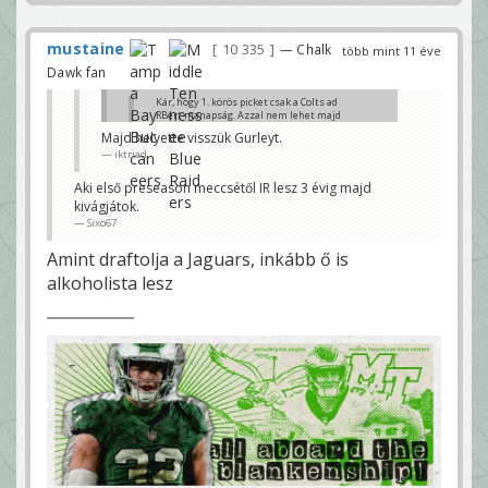
mustaine
10 335
— Chalk
több mint 11 éve
Dawk fan
Kár, hogy 1. körös picket csak a Colts ad
RBért manapság. Azzal nem lehet majd
Mariotát elhozni. 😀
Majd helyette visszük Gurleyt.
iktriad
iktriad
Pedig azt hittem már dörzsölöd a tenyered, képzeld
csak el McCoy-t a parádés jax támadósorban
Aki első preseason meccsétől IR lesz 3 évig majd
baggio
kivágjátok.
Sixo67
Amint draftolja a Jaguars, inkább ő is
alkoholista lesz