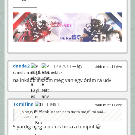
dande2
48 701
— Így
több mint 11 éve
remélem megfelelek nektek.....
na inkább alszom még van egy órám rá üdv
Tomifinn
948
több mint 11 éve
jó hogy foles tök üresen nem tudta megfutni ááá---
zsojti
5 yardig még a pufi is bírta a tempót 😀