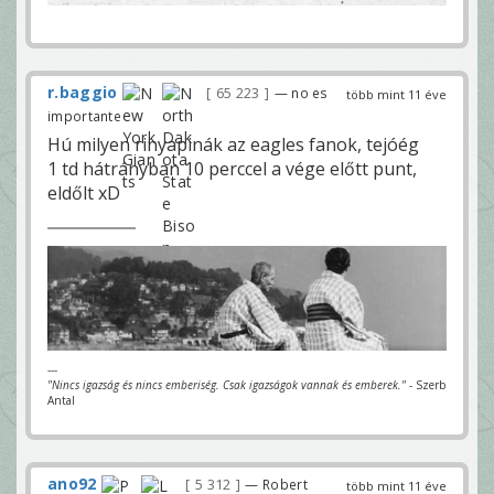
r.baggio
65 223
— no es
több mint 11 éve
importante
Hú milyen rinyapinák az eagles fanok, tejóég
1 td hátrányban 10 perccel a vége előtt punt,
eldőlt xD
---
"Nincs igazság és nincs emberiség. Csak igazságok vannak és emberek."
- Szerb
Antal
ano92
5 312
— Robert
több mint 11 éve