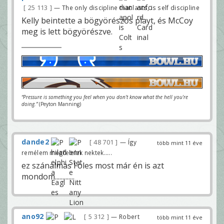
25 113
— The only discipline that lasts, is self discipline
Kelly beintette a bögyörészős playt, és McCoy
meg is lett bögyörészve.
“Pressure is something you feel when you don't know what the hell you're
doing.”
(Peyton Manning)
dande2
48 701
— Így
több mint 11 éve
remélem megfelelek nektek.....
ez szánalmas Foles most már én is azt
mondom.............
ano92
5 312
— Robert
több mint 11 éve