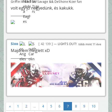
Griffin III && Tom Savage && DeShone Kizer fan
volt egy jó negyedünk, és kakukk.
Sixo
42 139
— LIGHTS OUT!
több mint 11 éve
Majdnem meglett xD
«
1
2
...
4
5
6
7
8
9
10