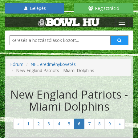
Belépés
Regisztráció
Fórum
NFL eredménykövetés
New England Patriots - Miami Dolphins
New England Patriots -
Miami Dolphins
«
1
2
3
4
5
6
7
8
9
»