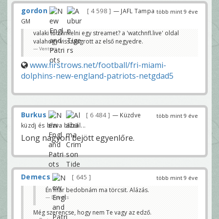
gordon
4 598
— JAFL Tampa
több mint 9 éve
GM
valaki tud linkelni egy streamet? a 'watchnfl.live' oldal
valahogy visszaugrott az első negyedre.
Ventura
www.firstrows.net/football/fri-miami-
dolphins-new-england-patriots-netgdad5
Burkus
6 484
— Küzdve
több mint 9 éve
küzdj és bízva bízzál...
Long nagyon bejött egyenlőre.
Demecs
645
több mint 9 éve
Én már bedobnám ma törcsit. Alázás.
Demecs
Még szerencse, hogy nem Te vagy az edző.