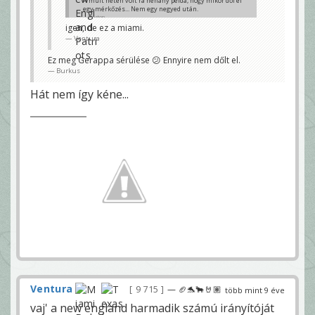
A múlt héten volt rá néhány példa, hogy mikor dől el
egy mérkőzés... Nem egy negyed után.
Boston
igen, de ez a miami.
Ventura
Ez meg Gerappa sérülése 😕 Ennyire nem dőlt el.
Burkus
Hát nem így kéne...
Ventura
9 715
— 🏈🐬🐂🤘🏽
több mint 9 éve
vaj' a new england harmadik számú irányítóját