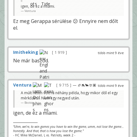
igen, de ez a miami.
Ventura
Ez meg Gerappa sérülése 😕 Ennyire nem dőlt
el.
Imitheking
1 919
több mint 9 éve
Ne már baszod.
Ventura
9 715
— 🏈🐬🐂🤘🏽
több mint 9 éve
A múlt héten volt rá néhány példa, hogy mikor dől el egy
mérkőzés... Nem egy negyed után.
Boston
igen, de ez a miami.
“Uhm, we’re, to win games you have to win the game, umm, not lose the game…
honestly. And that, that is how you lose the game.”
- HC Mike McDaniel, L vs. Patriots, week 2 -