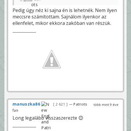
Boston
Pedig úgy néz ki sajna én is lehetnék. Nem ilyen
meccsre számítottam. Sajnálom ilyenkor az
ellenfelet, mikor ekkora zakóban van részük.
manuszka86
2 621
— Patriots
több mint 9 éve
fan
Long legalább visszaszerezte 😊