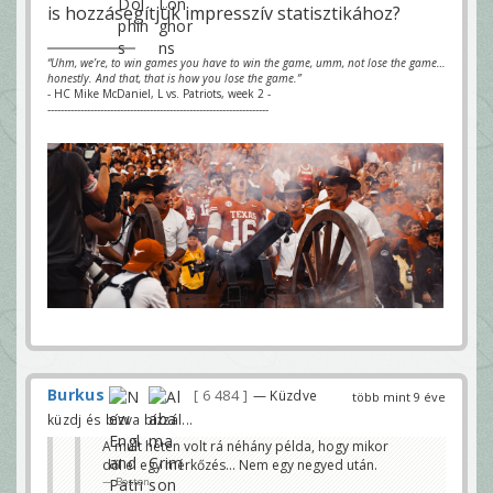
is hozzásegítjük impresszív statisztikához?
“Uhm, we’re, to win games you have to win the game, umm, not lose the game…
honestly. And that, that is how you lose the game.”
- HC Mike McDaniel, L vs. Patriots, week 2 -
-------------------------------------------------------------------
Burkus
6 484
— Küzdve
több mint 9 éve
küzdj és bízva bízzál...
A múlt héten volt rá néhány példa, hogy mikor
dől el egy mérkőzés... Nem egy negyed után.
Boston