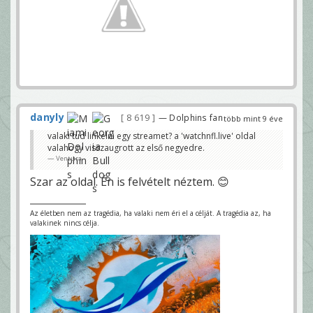
danyly
8 619
— Dolphins fan
több mint 9 éve
valaki tud linkelni egy streamet? a 'watchnfl.live' oldal
valahogy visszaugrott az első negyedre.
Ventura
Szar az oldal. Én is felvételt néztem. 😊
Az életben nem az tragédia, ha valaki nem éri el a célját. A tragédia az, ha
valakinek nincs célja.