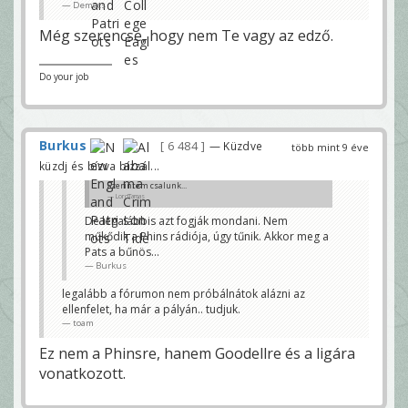
Demecs
Még szerencse, hogy nem Te vagy az edző.
Do your job
Burkus
6 484
— Küzdve
több mint 9 éve
küzdj és bízva bízzál...
Szerintem csalunk...
LordTamas
De legalábbis azt fogják mondani. Nem
műkődik a Phins rádiója, úgy tűnik. Akkor meg a
Pats a bűnös...
Burkus
legalább a fórumon nem próbálnátok alázni az
ellenfelet, ha már a pályán.. tudjuk.
toam
Ez nem a Phinsre, hanem Goodellre és a ligára
vonatkozott.