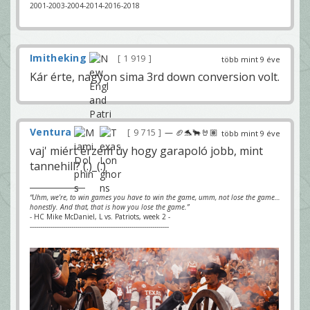
2001-2003-2004-2014-2016-2018
Imitheking
1 919
több mint 9 éve
Kár érte, nagyon sima 3rd down conversion volt.
Ventura
9 715
— 🏈🐬🐂🤘🏽
több mint 9 éve
vaj' miért érzem úy hogy garapoló jobb, mint
tannehill? (.)_(.)
“Uhm, we’re, to win games you have to win the game, umm, not lose the game…
honestly. And that, that is how you lose the game.”
- HC Mike McDaniel, L vs. Patriots, week 2 -
-------------------------------------------------------------------