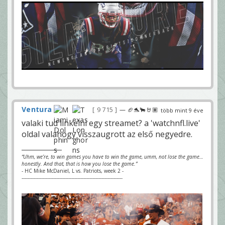
Ventura
9 715
— 🏈🐬🐂🤘🏽
több mint 9 éve
valaki tud linkelni egy streamet? a 'watchnfl.live'
oldal valahogy visszaugrott az első negyedre.
“Uhm, we’re, to win games you have to win the game, umm, not lose the game…
honestly. And that, that is how you lose the game.”
- HC Mike McDaniel, L vs. Patriots, week 2 -
-------------------------------------------------------------------