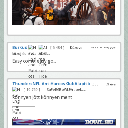
Burkus
6 484
— Küzdve
több mint 9 éve
küzdj és bízva bízzál...
Easy come, easy go...
ThundersNFL AntiHarcosKlubAlapító
több mint 9 éve
19 769
— !SuPeR6BoWL!Vrabel.......
könnyen jött könnyen ment
Draft