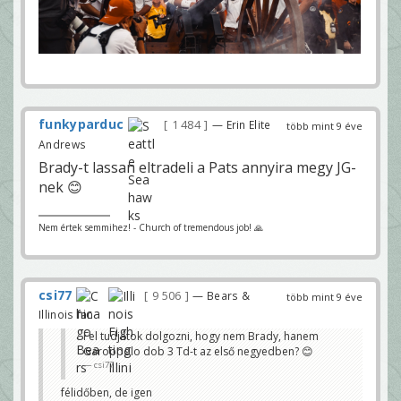
funkyparduc
1 484
— Erin Elite
több mint 9 éve
Andrews
Brady-t lassan eltradeli a Pats annyira megy JG-
nek 😊
Nem értek semmihez! - Church of tremendous job! 🙏
csi77
9 506
— Bears &
több mint 9 éve
Illinois fan
Fel tudjátok dolgozni, hogy nem Brady, hanem
Garoppolo dob 3 Td-t az első negyedben? 😊
csi77
félidőben, de igen