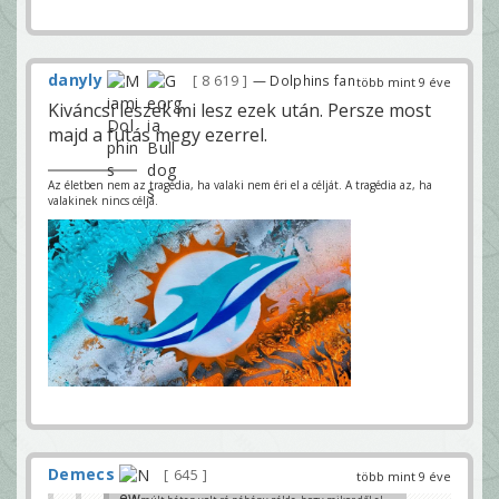
danyly
8 619
— Dolphins fan
több mint 9 éve
Kiváncsi leszek mi lesz ezek után. Persze most
majd a futás megy ezerrel.
Az életben nem az tragédia, ha valaki nem éri el a célját. A tragédia az, ha
valakinek nincs célja.
Demecs
645
több mint 9 éve