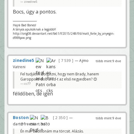
zinedine5
Bocs, úgy a pontos.
Hajrá Bad Bones!
A lányos apukáknak a legjobb!!
http://orig08.deviantart.net/fa61/f/2015/248/f/d/matt_forte_by_anyegin-
d98fqaw.png
zinedine5
7 539
— Ajmo
több mint 9 éve
Vatreni
Fel tudjátok dolgozni, hogy nem Brady, hanem
Garoppolo dob 3 Td-t az első negyedben? 😊
csi77
félidőben, de igen
Boston
2 350
—
több mint 9 éve
dart@freestart.hu
Én már bedobnám ma törcsit. Alázás.