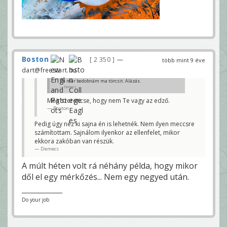
Boston
2 350
—
több mint 9 éve
dart@freestart.hu
Én már bedobnám ma törcsit. Alázás.
Demecs
Még szerencse, hogy nem Te vagy az edző.
Boston
Pedig úgy néz ki sajna én is lehetnék. Nem ilyen meccsre
számítottam. Sajnálom ilyenkor az ellenfelet, mikor
ekkora zakóban van részük.
Demecs
A múlt héten volt rá néhány példa, hogy mikor
dől el egy mérkőzés... Nem egy negyed után.
Do your job