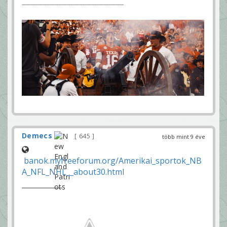
-------------------------------------------------------------------
Demecs
645
több mint 9 éve
banok.myfreeforum.org/Amerikai_sportok_NB
A_NFL_NHL__about30.html