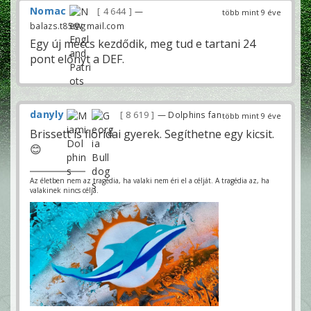
Nomac
4 644
—
több mint 9 éve
balazs.t85@gmail.com
Egy új meccs kezdődik, meg tud e tartani 24
pont előnyt a DEF.
danyly
8 619
— Dolphins fan
több mint 9 éve
Brissett is floridai gyerek. Segíthetne egy kicsit.
😊
Az életben nem az tragédia, ha valaki nem éri el a célját. A tragédia az, ha
valakinek nincs célja.