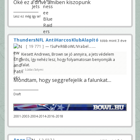
Oké ez a drive amiben kiszopunk
Lesz ez még így se!
ThundersNFL AntiHarcosKlubAlapító
több mint 3 éve
19 771
— !SuPeR6BoWL!Vrabel.......
Kiesett Andrews, Brown se jó annyira, a Jets védelem
erős, így nehéz lesz, hogy folyamatosan benyomják a
falat.
Lúdas Solymi
Mondtam, hogy seggrefejelik a falunkat....
Draft
2001-2003-2004-2014-2016-2018
Apex