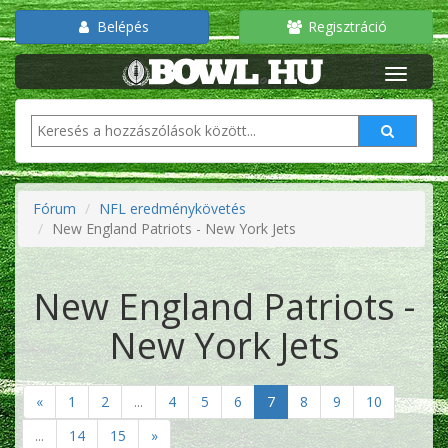
Belépés
Regisztráció
Fórum
NFL eredménykövetés
New England Patriots - New York Jets
New England Patriots -
New York Jets
«
1
2
...
4
5
6
7
8
9
10
...
14
15
»