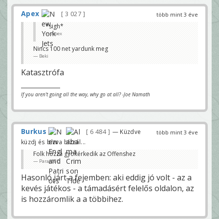
Apex
3 027
több mint 3 éve
*sigh*
Apex
Nincs 100 net yardunk meg
Beki
Katasztrófa
If you aren't going all the way, why go at all? -Joe Namath
Burkus
6 484
— Küzdve
több mint 3 éve
küzdj és bízva bízzál...
Folk hozzá gyökérkedik az Offenshez
ParadSEC
Hasonló járt a fejemben: aki eddig jó volt - az a
kevés játékos - a támadásért felelős oldalon, az
is hozzáromlik a a többihez.