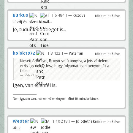
Burkus
6 484
— Küzdve
több mint 3 éve
küzdj és bízva bízzál...
Jé, tudunk bootleget is...
kolok1972
3 122
— Pats fan
több mint 3 éve
Kiesett Andrews, Brown se jó annyira, a Jets védelem
erős, így nehéz lesz, hogy folyamatosan benyomják a
falat.
Lúdas Solymi
Igen, van ellenfél is..
Nem igazam van, hanem véleményem. Mint itt mindenkinek.
Wester
10 218
— Jó ötletnek
több mint 3 éve
tűnt!