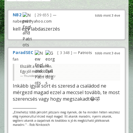
NB2
29 655
—
több mint 3 éve
nabege2@yahoo.com
kell egy labdaszerzés
ParadSEC
3 348
— Patriots
több mint 3 éve
fan
Elszállt a streamen.
Egy jól működőt pls
ThundersNFL a Jobbágy
Inkább igyál sört és szeresd a családod ne
mérgezd magad ezzel a meccsel tovább, te most
szerencsés vagy hogy megszakadt😂🤣
„Elmehetsz több pénzért játszani meg ilyenek, de ha minden héten vesztesz
elég nyomorultul érzed majd magad. Itt akarok maradni, nyerni akarok,
segíteni akarok a csapatnak és továbbra is jó és megbízható játékosnak
maradni." - Rob Ninkovich