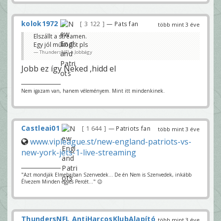
kolok1972
3 122
— Pats fan
több mint 3 éve
Elszállt a streamen.
Egy jól működőt pls
ThundersNFL a Jobbágy
Jobb ez így Neked ,hidd el
Nem igazam van, hanem véleményem. Mint itt mindenkinek.
Castleai01
1 644
— Patriots fan
több mint 3 éve
www.vipleague.st/new-england-patriots-vs-
new-york-jets-1-live-streaming
"Azt mondják Elmebajban Szenvedek... De én Nem is Szenvedek, inkább
Élvezem Minden egyes Percét..." 😉
ThundersNFL AntiHarcosKlubAlapító
több mint 3 éve