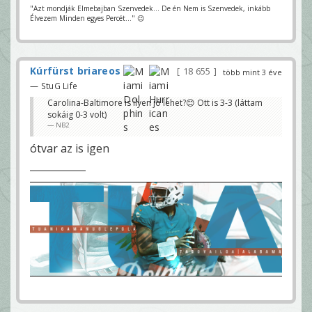
"Azt mondják Elmebajban Szenvedek... De én Nem is Szenvedek, inkább
Élvezem Minden egyes Percét..." 😉
Kúrfürst briareos
18 655
több mint 3 éve
— StuG Life
Carolina-Baltimore is ilyen jó lehet?😊 Ott is 3-3 (láttam
sokáig 0-3 volt)
NB2
ótvar az is igen