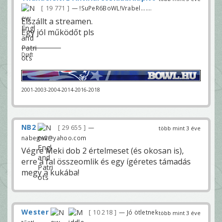
19 771
— !SuPeR6BoWL!Vrabel.......
Elszállt a streamen.
Egy jól működőt pls
Draft
2001-2003-2004-2014-2016-2018
NB2
29 655
—
több mint 3 éve
nabege2@yahoo.com
Végre Meki dob 2 értelmeset (és okosan is),
erre a fal összeomlik és egy ígéretes támadás
megy a kukába!
Wester
10 218
— Jó ötletnek
több mint 3 éve