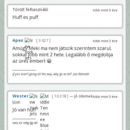
Törölt felhasználó
több mint 3 éve
Huff es puff
Apex
3 027
több mint 3 éve
Amúgy Meki ma nem játszik szerintem szarul,
sokkal jobb mint 2 hete. Legalább ő megdobja
az üres embert 😀
If you aren't going all the way, why go at all? -Joe Namath
Wester
10 218
— Jó ötletnek
több mint 3 éve
tűnt!
Jó van huff
Lesz ez még így se!