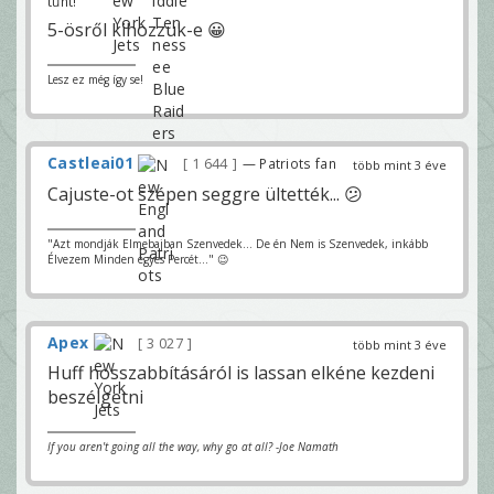
tűnt!
5-ösről kihozzuk-e 😀
Lesz ez még így se!
Castleai01
1 644
— Patriots fan
több mint 3 éve
Cajuste-ot szépen seggre ültették... 😕
"Azt mondják Elmebajban Szenvedek... De én Nem is Szenvedek, inkább
Élvezem Minden egyes Percét..." 😉
Apex
3 027
több mint 3 éve
Huff hosszabbításáról is lassan elkéne kezdeni
beszélgetni
If you aren't going all the way, why go at all? -Joe Namath