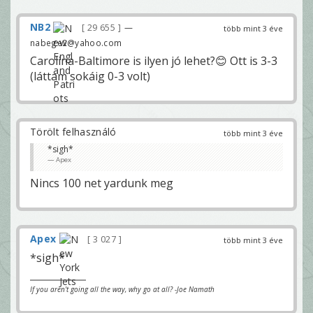
NB2
29 655
—
több mint 3 éve
nabege2@yahoo.com
Carolina-Baltimore is ilyen jó lehet?😊 Ott is 3-3
(láttam sokáig 0-3 volt)
Törölt felhasználó
több mint 3 éve
*sigh*
Apex
Nincs 100 net yardunk meg
Apex
3 027
több mint 3 éve
*sigh*
If you aren't going all the way, why go at all? -Joe Namath