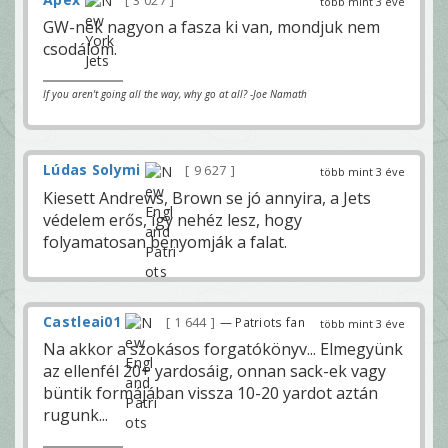
3 027
több mint 3 éve
GW-nek nagyon a fasza ki van, mondjuk nem
csodálom.
If you aren't going all the way, why go at all? -Joe Namath
Lúdas Solymi
9 627
több mint 3 éve
Kiesett Andrews, Brown se jó annyira, a Jets
védelem erős, így nehéz lesz, hogy
folyamatosan benyomják a falat.
Castleai01
1 644
— Patriots fan
több mint 3 éve
Na akkor a szokásos forgatókönyv... Elmegyünk
az ellenfél 20+ yardosáig, onnan sack-ek vagy
büntik formájában vissza 10-20 yardot aztán
rugunk...