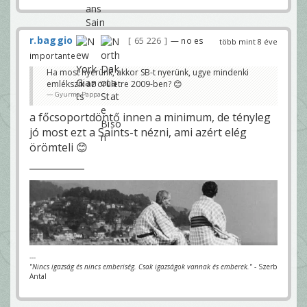
r.baggio
65 226
— no es
több mint 8 éve
importante
Ha most nyerünk, akkor SB-t nyerünk, ugye mindenki
emlékszik az örületre 2009-ben? 😊
Gyurma Pappa
a főcsoportdöntő innen a minimum, de tényleg
jó most ezt a Saints-t nézni, ami azért elég
örömteli 😊
---
"Nincs igazság és nincs emberiség. Csak igazságok vannak és emberek."
- Szerb
Antal