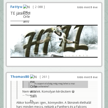
Fattyu
2 088
több mint 8 éve
TE jàtékot!!
Thomas80
261
több mint 8 éve
A csoport elsőség még meg lehet a mai
loss ellenére?
Thomas80
Nem viccelek. Komolyan kérdeztem 😀
Thomas80
Viccelsz? 4 meccs van vissza csoport ellenfelek ellen,
és ha ki kapunk, akkor is 0,5 meccs előnyünk van a
Panthers ellen. Ha kikapunk, akkor kb. elcseréltük a
Akkor komolyan: igen., könnyedén. A Skinsnek élethalál
Bills elleni L-t erre.
harc minden meccs, nekünk a Panthers és a Falcons
Gyurma Pappa