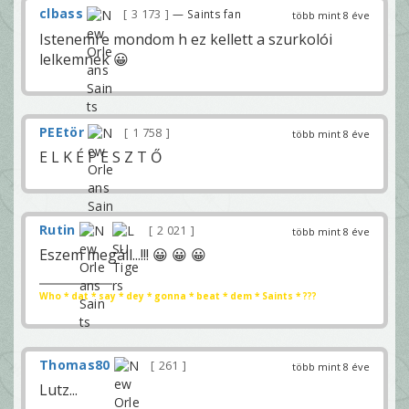
clbass
3 173
— Saints fan
több mint 8 éve
Istenemre mondom h ez kellett a szurkolói
lelkemnek 😀
PEEtör
1 758
több mint 8 éve
E L K É P E S Z T Ő
Rutin
2 021
több mint 8 éve
Eszem megáll...!!! 😀 😀 😀
Who * dat * say * dey * gonna * beat * dem * Saints * ???
Thomas80
261
több mint 8 éve
Lutz...