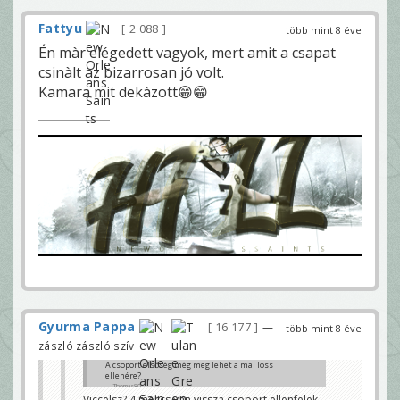
Fattyu
2 088
több mint 8 éve
Én màr elégedett vagyok, mert amit a csapat
csinàlt az bizarrosan jó volt.
Kamara mit dekàzott😁😁
Gyurma Pappa
16 177
—
több mint 8 éve
zászló zászló szív
A csoport elsőség még meg lehet a mai loss
ellenére?
Thomas80
Viccelsz? 4 meccs van vissza csoport ellenfelek