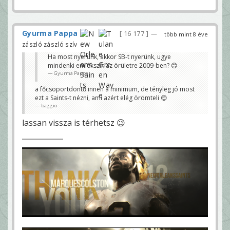
Gyurma Pappa
16 177
—
több mint 8 éve
zászló zászló szív
Ha most nyerünk, akkor SB-t nyerünk, ugye
mindenki emlékszik az örületre 2009-ben? 😊
Gyurma Pappa
a főcsoportdöntő innen a minimum, de tényleg jó most
ezt a Saints-t nézni, ami azért elég örömteli 😊
baggio
lassan vissza is térhetsz 😉