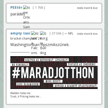
PEEtör
1 758
több mint 8 éve
parádés
empty taxi
37 366
— NFL
több mint 8 éve
bracket champion '26
Washingtonban tipszmikszűnek.
Madden hates me.
Trust, it f*cking hates me...