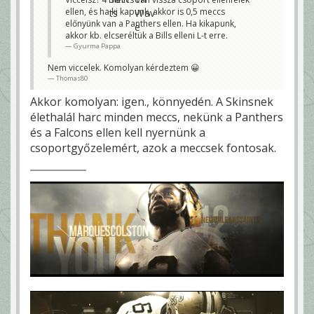
ellen, és ha ki kapunk, akkor is 0,5 meccs
előnyünk van a Panthers ellen. Ha kikapunk,
akkor kb. elcseréltük a Bills elleni L-t erre.
Gyurma Pappa
Nem viccelek. Komolyan kérdeztem 😀
Thomas80
Akkor komolyan: igen., könnyedén. A Skinsnek
élethalál harc minden meccs, nekünk a Panthers
és a Falcons ellen kell nyernünk a
csoportgyőzelemért, azok a meccsek fontosak.