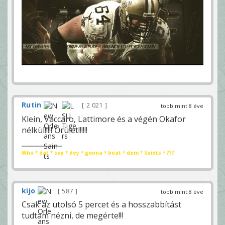
Rutin
2 021
több mint 8 éve
Klein, Vaccaro, Lattimore és a végén Okafor
nélkül!!!!! Őrület!!!!!!
Who * dat * say * dey * gonna * beat * dem * Saints * ???
kijo
587
több mint 8 éve
Csak az utolsó 5 percet és a hosszabbítást
tudtam nézni, de megérte!!!