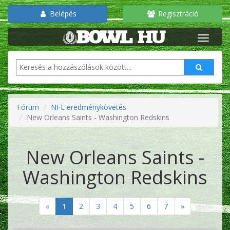
Belépés
Regisztráció
Fórum
NFL eredménykövetés
New Orleans Saints - Washington Redskins
New Orleans Saints -
Washington Redskins
«
1
2
3
4
5
6
7
»