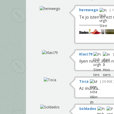
herewego
1
Te jo isten én ez
Klaci79
ilyen nincs...ilyen n
Toca
20 903
Az munka...
Soldados