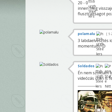
20 - 0
innen meg visszaj
flusztraltsagot poz
polamalu
5 
3 labdaelvesztés id
momentum, 😕
Soldados
Én nem szoktam bí
videózás után is fe