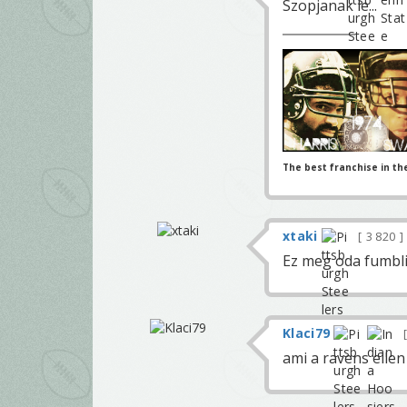
Szopjanak le...
The best franchise in th
xtaki
3 820
Ez meg oda fumbli.
Klaci79
ami a ravens ellen