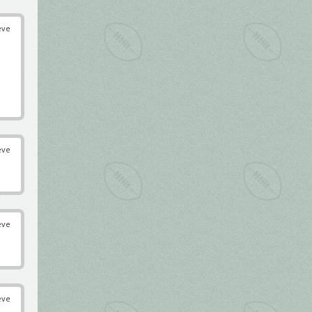
éve
éve
éve
éve