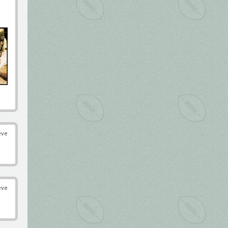
éve
éve