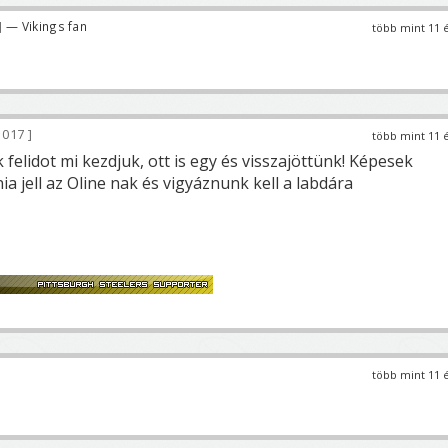
— Vikings fan
több mint 11 
 017
több mint 11 
felidot mi kezdjuk, ott is egy és visszajöttünk! Képesek
ia jell az Oline nak és vigyáznunk kell a labdára
több mint 11 