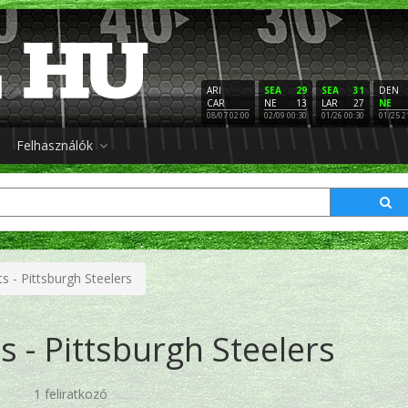
ARI
SEA
29
SEA
31
DEN
CAR
NE
13
LAR
27
NE
08/07 02:00
02/09 00:30
01/26 00:30
01/25 2
Felhasználók
s - Pittsburgh Steelers
s - Pittsburgh Steelers
1 feliratkozó