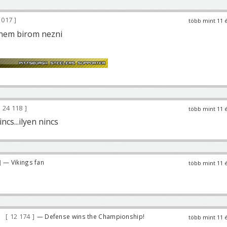
 017
több mint 11 
t nem birom nezni
24 118
több mint 11 
incs...ilyen nincs
— Vikings fan
több mint 11 
12 174
— Defense wins the Championship!
több mint 11 