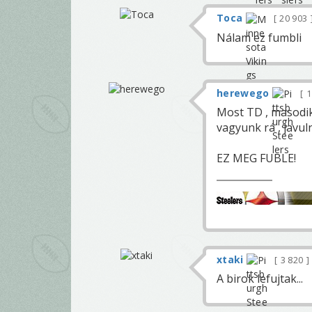
Toca
20 903
Nálam ez fumbli
herewego
1
Most TD , masodik 
vagyunk rá , javuln
EZ MEG FUBLE!
xtaki
3 820
A birok lefujtak...