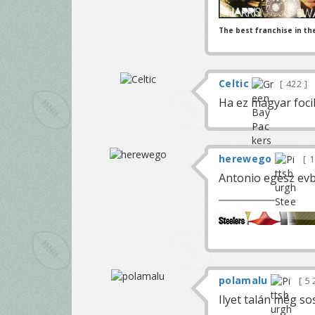
The best franchise in th
Celtic
422
Ha ez magyar foci
herewego
1
Antonio egesz evbe
polamalu
5 
Ilyet talán még so