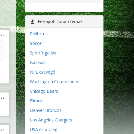
Felkapott fórum témák
Politika
éve
Soccer
Sportfogadás
Baseball
NFL csevegő
Washington Commanders
Chicago Bears
éve
Filmek
Denver Broncos
Los Angeles Chargers
USA és a világ
éve