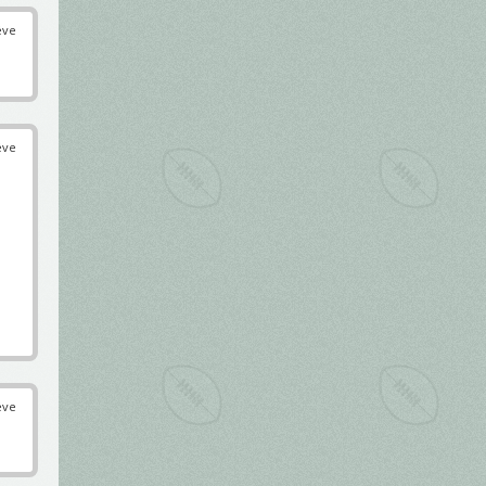
éve
éve
éve