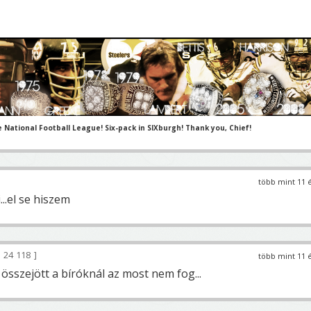
e National Football League! Six-pack in SIXburgh! Thank you, Chief!
több mint 11 
..el se hiszem
24 118
több mint 11 
 összejött a bíróknál az most nem fog...