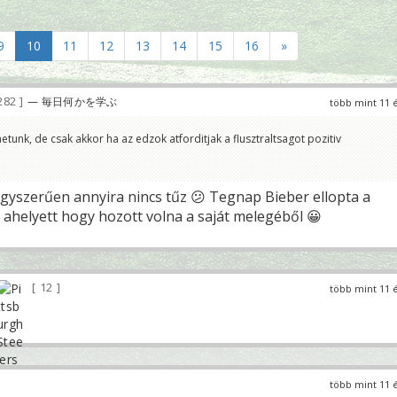
9
10
11
12
13
14
15
16
»
282
— 毎日何かを学ぶ
több mint 11 
tunk, de csak akkor ha az edzok atforditjak a flusztraltsagot pozitiv
yszerűen annyira nincs tűz 😕 Tegnap Bieber ellopta a
t ahelyett hogy hozott volna a saját melegéből 😀
12
több mint 11 
több mint 11 