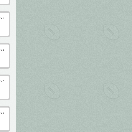
éve
éve
éve
éve