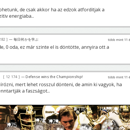
ohetunk, de csak akkor ha az edzok atforditjak a
itiv energiaba...
282
— 毎日何かを学ぶ
több mint 11 
e, 0 oda, ez már szinte el is döntötte, annyira ott a
12 174
— Defense wins the Championship!
több mint 11 
rózni, mert lehet rosszul dönteni, de amin ki vagyok, ha
nntartják a faszságot...