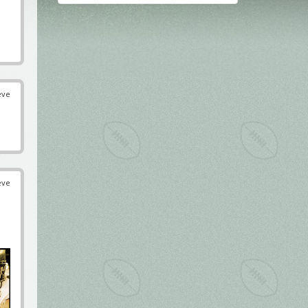
éve
éve