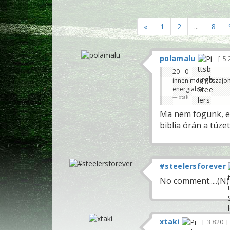
«
1
2
...
8
polamalu
5 
20 - 0
innen meg visszajohe
energiaba...
xtaki
Ma nem fogunk, eg
biblia órán a tüze
#steelersforever
No comment.....(N)
xtaki
3 820