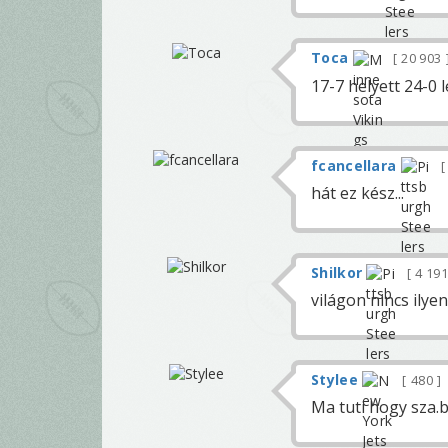
Toca
20 903
17-7 helyett 24-0
fcancellara
hát ez kész...
Shilkor
4 19
világon nincs ilye
Stylee
480
Ma tuti hogy sza.