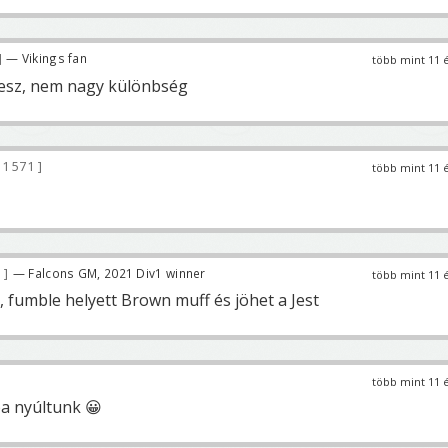
— Vikings fan
több mint 11 
 lesz, nem nagy különbség
1 571
több mint 11 
1
— Falcons GM, 2021 Div1 winner
több mint 11 
n, fumble helyett Brown muff és jöhet a Jest
több mint 11 
ba nyúltunk 😀