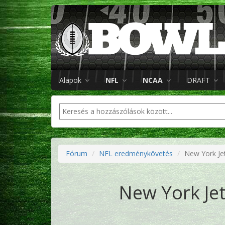
Alapok
NFL
NCAA
DRAFT
Fórum
NFL eredménykövetés
New York Jet
New York Jet