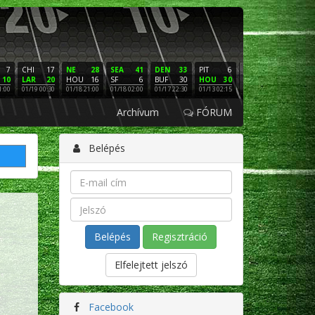
7
CHI
17
NE
28
SEA
41
DEN
33
PIT
6
NE
16
PHI
10
LAR
20
HOU
16
SF
6
BUF
30
HOU
30
LAC
3
SF
1:00
01/19 00:30
01/18 21:00
01/18 02:00
01/17 22:30
01/13 02:15
01/12 02:00
01/11 22:
Archívum
FÓRUM
Belépés
Regisztráció
Elfelejtett jelszó
Facebook