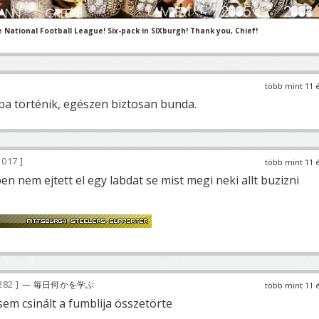
e National Football League! Six-pack in SIXburgh! Thank you, Chief!
több mint 11 
ba történik, egészen biztosan bunda.
 017
több mint 11 
n nem ejtett el egy labdat se mist megi neki allt buzizni
282
— 毎日何かを学ぶ
több mint 11 
sem csinált a fumblija összetörte