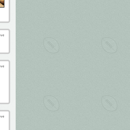
éve
éve
éve