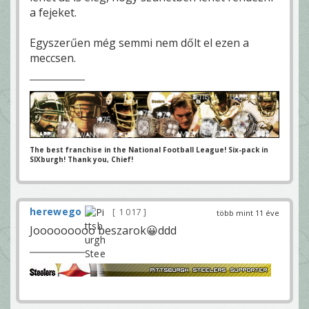
a fejeket.
Egyszerűen még semmi nem dőlt el ezen a
meccsen.
The best franchise in the National Football League! Six-pack in
SIXburgh! Thank you, Chief!
herewego
1 017
több mint 11 éve
Jooooooooo beszarok😀ddd