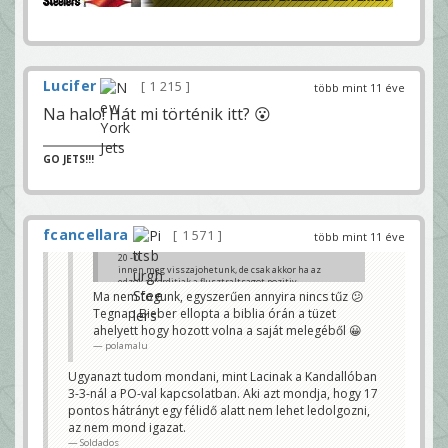
Lucifer
1 215
több mint 11 éve
Na halo! Hát mi történik itt? 😮
GO JETS!!!
fcancellara
1 571
több mint 11 éve
20 - 0
innen meg visszajohetunk, de csak akkor ha az
edzok atforditjak a flusztraltsagot pozitiv
energiaba...
Ma nem fogunk, egyszerűen annyira nincs tűz 😕
xtaki
Tegnap Bieber ellopta a biblia órán a tüzet
ahelyett hogy hozott volna a saját melegéből 😀
polamalu
Ugyanazt tudom mondani, mint Lacinak a Kandallóban
3-3-nál a PO-val kapcsolatban. Aki azt mondja, hogy 17
pontos hátrányt egy félidő alatt nem lehet ledolgozni,
az nem mond igazat.
Soldados