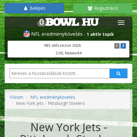
Belépés
Regisztráció
NFL eredménykövetés
-
1 aktív topik
NFL előszezon 2026
3
3
2:00, Network4
Fórum
NFL eredménykövetés
New York Jets - Pittsburgh Steelers
New York Jets -