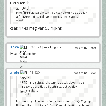
Div1 winner
20 - 0
innen meg visszajohetunk, de csak akkor ha az edzok
atforditjak a flusztraltsagot pozitiv energiaba...
xtaki
csak 17 és még van 55 mp-nk
Toca
20 899
— Vikings fan
több mint 11 éve
Momentum 😀
xtaki
3 820
több mint 11 éve
20 - 0
innen meg visszajohetunk, de csak akkor ha az
edzok atforditjak a flusztraltsagot pozitiv
energiaba...
xtaki
Ma nem fogunk, egyszerűen annyira nincs tűz 😕 Tegnap
Bieber ellopta a biblia órán a tüzet ahelyett hogy hozott