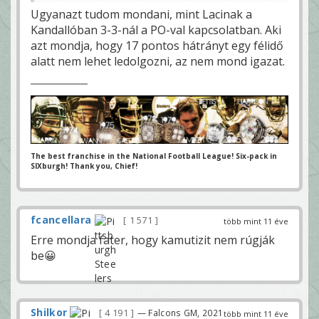
Ugyanazt tudom mondani, mint Lacinak a
Kandallóban 3-3-nál a PO-val kapcsolatban. Aki
azt mondja, hogy 17 pontos hátrányt egy félidő
alatt nem lehet ledolgozni, az nem mond igazat.
The best franchise in the National Football League! Six-pack in
SIXburgh! Thank you, Chief!
fcancellara
1 571
több mint 11 éve
Erre mondja fater, hogy kamutizit nem rúgják
be😀
Shilkor
4 191
— Falcons GM, 2021
több mint 11 éve