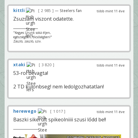
kittli
2 985
— Steelers fan
több mint 11 éve
Zsuzsám viszont odatette.
"Kegyes Urunk soká éljen,
egészségben, dicsőségben!"
Zászló, zászló, szív.
xtaki
3 820
több mint 11 éve
53-rol bevagta!
2 TD kulonbseg! nem ledolgozhatatlan!
herewego
1 017
több mint 11 éve
Baszki sikerult spikeolniiii szusi lődd be!!