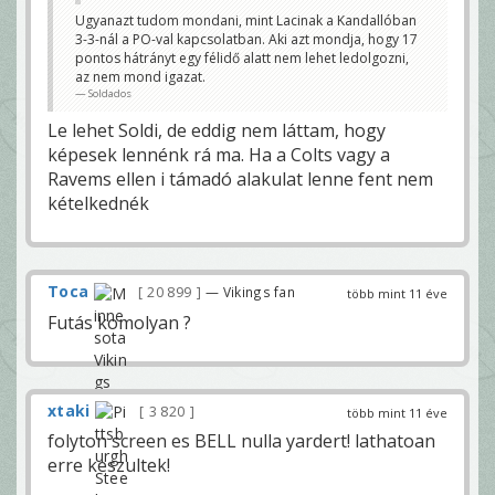
Ugyanazt tudom mondani, mint Lacinak a Kandallóban
3-3-nál a PO-val kapcsolatban. Aki azt mondja, hogy 17
pontos hátrányt egy félidő alatt nem lehet ledolgozni,
az nem mond igazat.
Soldados
Le lehet Soldi, de eddig nem láttam, hogy
képesek lennénk rá ma. Ha a Colts vagy a
Ravems ellen i támadó alakulat lenne fent nem
kételkednék
Toca
20 899
— Vikings fan
több mint 11 éve
Futás komolyan ?
xtaki
3 820
több mint 11 éve
folyton screen es BELL nulla yardert! lathatoan
erre keszultek!