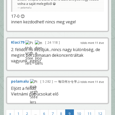
volna a saját melegéből 😀
polamalu
17-0 😊
innen kezdodhet! nincs meg vege!
Klaci79
24 118
több mint 11 éve
2. félidőt mi kezdjük...nincs nagy különbség, de
megint borzalmasan dekoncentráltak
vagyunk...egész
polamalu
5 282
— 毎日何かを学ぶ
több mint 11 éve
Eljött a félidő
Vietnámi papucsokat elő
«
1
2
...
6
7
8
9
10
11
12