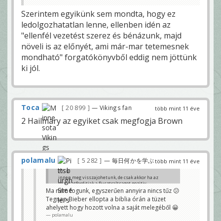
Szerintem egyikünk sem mondta, hogy ez
ledolgozhatatlan lenne, ellenben idén az
"ellenfél vezetést szerez és bénázunk, majd
növeli is az előnyét, ami már-mar tetemesnek
mondható" forgatókönyvből eddig nem jöttünk
ki jól.
Toca
20 899
— Vikings fan
több mint 11 éve
2 Hailmary az egyiket csak megfogja Brown
polamalu
5 282
— 毎日何かを学ぶ
több mint 11 éve
20 - 0
innen meg visszajohetunk, de csak akkor ha az
edzok atforditjak a flusztraltsagot pozitiv
energiaba...
Ma nem fogunk, egyszerűen annyira nincs tűz 😕
xtaki
Tegnap Bieber ellopta a biblia órán a tüzet
ahelyett hogy hozott volna a saját melegéből 😀
polamalu