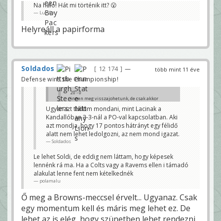
Na halo! Hát mi történik itt? 😮
Lucifer
Helyreáll a papirforma
Soldados
12 174
—
több mint 11 éve
Defense wins the Championship!
20 - 0
innen meg visszajohetunk, de csak akkor
ha az edzok atforditjak a flusztraltsagot
Ugyanazt tudom mondani, mint Lacinak a
pozitiv energiaba...
Kandallóban 3-3-nál a PO-val kapcsolatban. Aki
xtaki
azt mondja, hogy 17 pontos hátrányt egy félidő
Ma nem fogunk, egyszerűen annyira nincs tűz 😕
alatt nem lehet ledolgozni, az nem mond igazat.
Tegnap Bieber ellopta a biblia órán a tüzet ahelyett
hogy hozott volna a saját melegéből 😀
Soldados
polamalu
Le lehet Soldi, de eddig nem láttam, hogy képesek
lennénk rá ma. Ha a Colts vagy a Ravems ellen i támadó
alakulat lenne fent nem kételkednék
polamalu
Ő meg a Browns-meccsel érvelt... Ugyanaz. Csak
egy momentum kell és máris meg lehet ez. De
lehet az is elég, hogy szünetben lehet rendezni