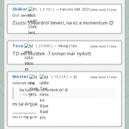
Shilkor
4 191
— Falcons GM, 2021
több mint 11 éve
Div1 winner
Zsuzsi 53 yardról beveri, na ez a momentum 😊
Toca
20 899
— Vikings fan
több mint 11 éve
TD-vel kezdtek -7 onnan már nyitott
Wester
10 214
— Jó
több mint 11 éve
ötletnek tűnt!
Na halo! Hát mi történik itt? 😮
Lucifer
mi se értjük
Lesz ez még így se!