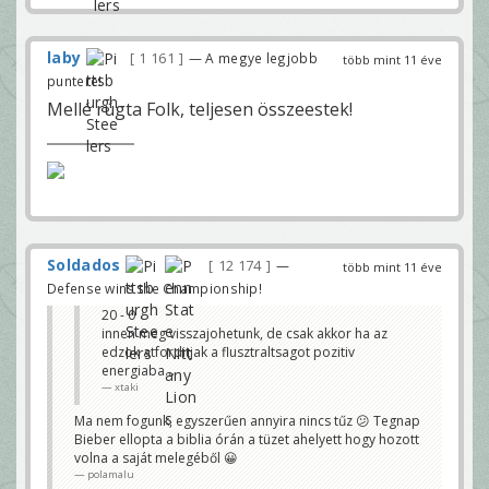
laby
1 161
— A megye legjobb
több mint 11 éve
puntere!
Mellé rúgta Folk, teljesen összeestek!
Soldados
12 174
—
több mint 11 éve
Defense wins the Championship!
20 - 0
innen meg visszajohetunk, de csak akkor ha az
edzok atforditjak a flusztraltsagot pozitiv
energiaba...
xtaki
Ma nem fogunk, egyszerűen annyira nincs tűz 😕 Tegnap
Bieber ellopta a biblia órán a tüzet ahelyett hogy hozott
volna a saját melegéből 😀
polamalu