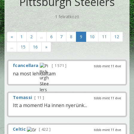
Pittsburgh Steelers
1 feliratkozó
«
1
2
...
6
7
8
9
10
11
12
...
15
16
»
fcancellara
1 571
több mint 11 éve
na most lehidaltam
Tomassi
11
több mint 11 éve
Itt a moment! Ha innen nyerünk...
Celtic
422
több mint 11 éve